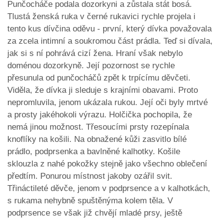
Punčocháče podala dozorkyni a zůstala stát bosá.
Tlustá ženská ruka v černé rukavici rychle projela i
tento kus dívčina oděvu - první, který dívka považovala
za zcela intimní a soukromou část prádla. Teď si dívala,
jak si s ní pohrává cizí žena. Hraní však nebylo
doménou dozorkyně. Její pozornost se rychle
přesunula od punčocháčů zpět k trpícímu děvčeti.
Viděla, že dívka ji sleduje s krajními obavami. Proto
nepromluvila, jenom ukázala rukou. Její oči byly mrtvé
a prosty jakéhokoli výrazu. Holčička pochopila, že
nemá jinou možnost. Třesoucími prsty rozepínala
knoflíky na košili. Na obnažené kůži zasvitlo bílé
prádlo, podprsenka a bavlněné kalhotky. Košile
sklouzla z nahé pokožky stejně jako všechno oblečení
předtím. Ponurou místnost jakoby ozářil svit.
Třináctileté děvče, jenom v podprsence a v kalhotkách,
s rukama nehybně spuštěnýma kolem těla. V
podprsence se však již chvějí mladé prsy, ještě