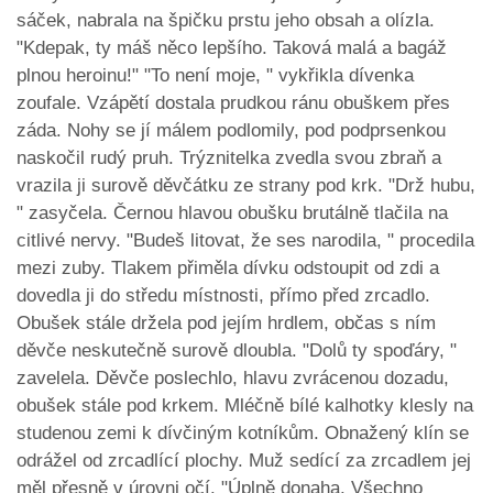
sáček, nabrala na špičku prstu jeho obsah a olízla.
"Kdepak, ty máš něco lepšího. Taková malá a bagáž
plnou heroinu!" "To není moje, " vykřikla dívenka
zoufale. Vzápětí dostala prudkou ránu obuškem přes
záda. Nohy se jí málem podlomily, pod podprsenkou
naskočil rudý pruh. Trýznitelka zvedla svou zbraň a
vrazila ji surově děvčátku ze strany pod krk. "Drž hubu,
" zasyčela. Černou hlavou obušku brutálně tlačila na
citlivé nervy. "Budeš litovat, že ses narodila, " procedila
mezi zuby. Tlakem přiměla dívku odstoupit od zdi a
dovedla ji do středu místnosti, přímo před zrcadlo.
Obušek stále držela pod jejím hrdlem, občas s ním
děvče neskutečně surově dloubla. "Dolů ty spoďáry, "
zavelela. Děvče poslechlo, hlavu zvrácenou dozadu,
obušek stále pod krkem. Mléčně bílé kalhotky klesly na
studenou zemi k dívčiným kotníkům. Obnažený klín se
odrážel od zrcadlící plochy. Muž sedící za zrcadlem jej
měl přesně v úrovni očí. "Úplně donaha. Všechno