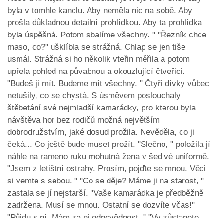
byla v tomhle kanclu. Aby neměla nic na sobě. Aby
prošla důkladnou detailní prohlídkou. Aby ta prohlídka
byla úspěšná. Potom sbalíme všechny. " "Řezník chce
maso, co?" ušklíbla se strážná. Chlap se jen tiše
usmál. Strážná si ho několik vteřin měřila a potom
upřela pohled na půvabnou a okouzlující čtveřici.
"Budeš ji mít. Budeme mít všechny. " Čtyři dívky vůbec
netušily, co se chystá. S úsměvem poslouchaly
štěbetání své nejmladší kamarádky, pro kterou byla
návštěva hor bez rodičů možná největším
dobrodružstvím, jaké dosud prožila. Nevěděla, co ji
čeká... Co ještě bude muset prožít. "Slečno, " položila jí
náhle na rameno ruku mohutná žena v šedivé uniformě.
"Jsem z letištní ostrahy. Prosím, pojďte se mnou. Věci
si vemte s sebou. " "Co se děje? Máme ji na starost, "
zastala se jí nejstarší. "Vaše kamarádka je předběžně
zadržena. Musí se mnou. Ostatní se dozvíte včas!"
"Půjdu s ní. Mám za ni odpovědnost. " "Vy zůstanete