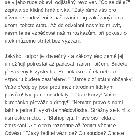
se v jeho ruce objevil odjištěný revolver. "Co se děje?"
zeptala se klidně hrdá dívka. "Zatýkáme vás pro
důvodné podezření z pašování drog zakázaných na
území tohoto státu. Až do odvolání nesmíte mluvit,
nesmíte se vzpěčovat našim rozkazům, při pokusu o
útěk můžeme střílet bez vyzvání.
Jakýkoli odpor je zbytečný - a zákony této země jej
umožňují potrestat až padesáti ranami bičem. Budete
převezeny k výslechu. Při pokusu o útěk nebo o
vzpouru budete zastřeleny. " "Jsme cizí státní občanky!
Vaše předpisy jsou proti mezinárodním lidským
právům! Nic jsme neudělaly. " "Jste kurvy! Vaše
kumpánka převážela drogy!" "Nemáte právo s námi
takhle jednat!" vykřikla hnědovláska. Strážný se k ní s
úsměškem otočil. "Blahopřeju. Právě sis řekla o
zmrskání. Ale o tom rozhodne až ředitel věznice.
Odvést!" "Jaký ředitel věznice? Co soudce? Chcete