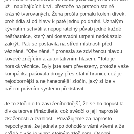
už i nabíhajících krví, přestože na prstech stejně
krásně tvarovaných. Žena prošla pomalu kolem dívek,
prohlédla si od hlavy k patě jednu po druhé. Uznalým
kývnutím schválila nepopiratelný půvab jedné každé
nešťastnice, který ani dosavadní utrpení nedokázalo
zakrýt. Pak se postavila na střed místnosti před
vězněné. "Obviněné, " pronesla se zdviženou hlavou
kovově znějícím a autoritativním hlasem. "Toto je
horská věznice. Byly jste sem převezeny, protože vaše
kumpánka pašovala drogy přes státní hranici, což je
nejodpornější a nejhanebnější zločin, jaký si lze v
našem právním systému představit.
Je to zločin o to zavrženíhodnější, že se ho dopustila
dívka teprve třináctiletá, což svědčí o její naprosté
zkaženosti a zvrhlosti. Považujeme za naprosto
nepochybné, že jednala po dohodě s vámi všemi a že
každá z vás je vinna stejným zločinem. Osobní