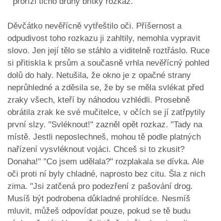
" prořízl ticho druhý břitký rozkaz.
Děvčátko nevěřícně vytřeštilo oči. Příšernost a
odpudivost toho rozkazu ji zahltily, nemohla vypravit
slovo. Jen její tělo se stáhlo a viditelně roztřáslo. Ruce
si přitiskla k prsům a současně vrhla nevěřícný pohled
dolů do haly. Netušila, že okno je z opačné strany
neprůhledné a zděsila se, že by se měla svlékat před
zraky všech, kteří by náhodou vzhlédli. Prosebně
obrátila zrak ke své mučitelce, v očích se jí zatřpytily
první slzy. "Svléknout!" zazněl opět rozkaz. "Tady na
místě. Jestli neposlechneš, mohou tě podle platných
nařízení vysvléknout vojáci. Chceš si to zkusit?
Donaha!" "Co jsem udělala?" rozplakala se dívka. Ale
oči proti ní byly chladné, naprosto bez citu. Šla z nich
zima. "Jsi zatčená pro podezření z pašování drog.
Musíš být podrobena důkladné prohlídce. Nesmíš
mluvit, můžeš odpovídat pouze, pokud se tě budu