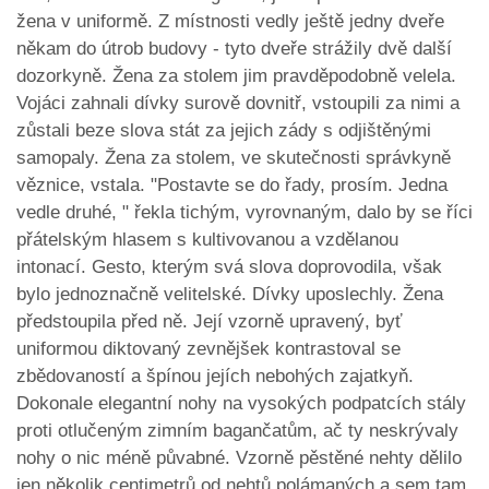
žena v uniformě. Z místnosti vedly ještě jedny dveře
někam do útrob budovy - tyto dveře strážily dvě další
dozorkyně. Žena za stolem jim pravděpodobně velela.
Vojáci zahnali dívky surově dovnitř, vstoupili za nimi a
zůstali beze slova stát za jejich zády s odjištěnými
samopaly. Žena za stolem, ve skutečnosti správkyně
věznice, vstala. "Postavte se do řady, prosím. Jedna
vedle druhé, " řekla tichým, vyrovnaným, dalo by se říci
přátelským hlasem s kultivovanou a vzdělanou
intonací. Gesto, kterým svá slova doprovodila, však
bylo jednoznačně velitelské. Dívky uposlechly. Žena
předstoupila před ně. Její vzorně upravený, byť
uniformou diktovaný zevnějšek kontrastoval se
zbědovaností a špínou jejích nebohých zajatkyň.
Dokonale elegantní nohy na vysokých podpatcích stály
proti otlučeným zimním bagančatům, ač ty neskrývaly
nohy o nic méně půvabné. Vzorně pěstěné nehty dělilo
jen několik centimetrů od nehtů polámaných a sem tam