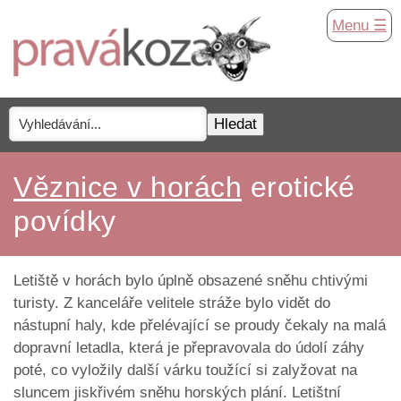
Menu ☰
Věznice v horách
erotické
povídky
Letiště v horách bylo úplně obsazené sněhu chtivými
turisty. Z kanceláře velitele stráže bylo vidět do
nástupní haly, kde přelévající se proudy čekaly na malá
dopravní letadla, která je přepravovala do údolí záhy
poté, co vyložily další várku toužící si zalyžovat na
sluncem jiskřivém sněhu horských plání. Letištní