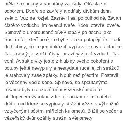
měla zkrouceny a spoutány za zády. Otřásla se
odporem. Dveře se zavřely a odňaly dívkám denní
světlo. Vůz se rozjel. Zastavili asi po půlhodině. Závan
čistého vzduchu jim ovanul tváře. Kdosi otevřel dveře.
Špinavé a umorousané dívky lapaly po dechu jako
trosečníci, kteří poté, co byli staženi potápějící se lodí
do hlubiny, přece jen dokázali vyplavat znovu k hladině.
Jak krásný je svěží, čistý, mrazivý zimní vzduch. Jak
voní. Avšak dívky ještě z hlubiny svého pokoření a
potupy ještě nevypluly a nestydaté ruce jejich strážců
je stahovaly zase zpátky, hloub než předtím. Postavili
je všechny vedle sebe. Špinavé, se spoutanýma
rukama byly na uzavřeném vězeňském dvoře
obklopeném vysokou zdí s girlandami z ostnatého
drátu, nad které se vypínaly strážní věže, s výhružně
vztyčenými pěstmi mířících kulometů. Blížil se večer a
vězeňský dvůr ozářily strážní světlomety.