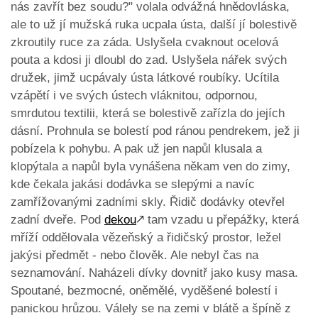
nás zavřít bez soudu?" volala odvážná hnědovláska,
ale to už jí mužská ruka ucpala ústa, další jí bolestivě
zkroutily ruce za záda. Uslyšela cvaknout ocelová
pouta a kdosi ji dloubl do zad. Uslyšela nářek svých
družek, jimž ucpávaly ústa látkové roubíky. Ucítila
vzápětí i ve svých ústech vláknitou, odpornou,
smrdutou textilii, která se bolestivě zařízla do jejích
dásní. Prohnula se bolestí pod ránou pendrekem, jež ji
pobízela k pohybu. A pak už jen napůl klusala a
klopýtala a napůl byla vynášena někam ven do zimy,
kde čekala jakási dodávka se slepými a navíc
zamřížovanými zadními skly. Řidič dodávky otevřel
zadní dveře. Pod
dekou
🡕
tam vzadu u přepážky, která
mříží oddělovala vězeňský a řidičský prostor, ležel
jakýsi předmět - nebo člověk. Ale nebyl čas na
seznamování. Naházeli dívky dovnitř jako kusy masa.
Spoutané, bezmocné, oněmělé, vyděšené bolestí i
panickou hrůzou. Válely se na zemi v blátě a špíně z