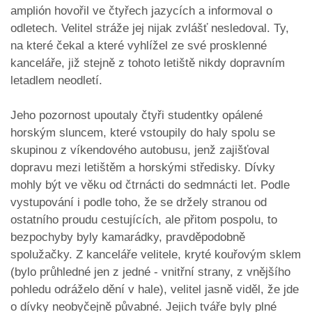
amplión hovořil ve čtyřech jazycích a informoval o
odletech. Velitel stráže jej nijak zvlášť nesledoval. Ty,
na které čekal a které vyhlížel ze své prosklenné
kanceláře, již stejně z tohoto letiště nikdy dopravním
letadlem neodletí.
Jeho pozornost upoutaly čtyři studentky opálené
horským sluncem, které vstoupily do haly spolu se
skupinou z víkendového autobusu, jenž zajišťoval
dopravu mezi letištěm a horskými středisky. Dívky
mohly být ve věku od čtrnácti do sedmnácti let. Podle
vystupování i podle toho, že se držely stranou od
ostatního proudu cestujících, ale přitom pospolu, to
bezpochyby byly kamarádky, pravděpodobně
spolužačky. Z kanceláře velitele, kryté kouřovým sklem
(bylo průhledné jen z jedné - vnitřní strany, z vnějšího
pohledu odráželo dění v hale), velitel jasně viděl, že jde
o dívky neobyčejně půvabné. Jejich tváře byly plné