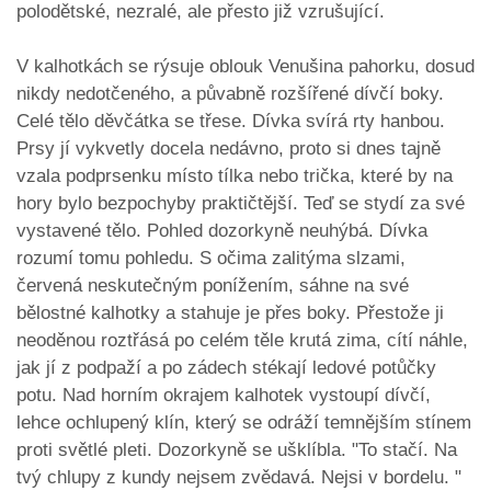
polodětské, nezralé, ale přesto již vzrušující.
V kalhotkách se rýsuje oblouk Venušina pahorku, dosud
nikdy nedotčeného, a půvabně rozšířené dívčí boky.
Celé tělo děvčátka se třese. Dívka svírá rty hanbou.
Prsy jí vykvetly docela nedávno, proto si dnes tajně
vzala podprsenku místo tílka nebo trička, které by na
hory bylo bezpochyby praktičtější. Teď se stydí za své
vystavené tělo. Pohled dozorkyně neuhýbá. Dívka
rozumí tomu pohledu. S očima zalitýma slzami,
červená neskutečným ponížením, sáhne na své
bělostné kalhotky a stahuje je přes boky. Přestože ji
neoděnou roztřásá po celém těle krutá zima, cítí náhle,
jak jí z podpaží a po zádech stékají ledové potůčky
potu. Nad horním okrajem kalhotek vystoupí dívčí,
lehce ochlupený klín, který se odráží temnějším stínem
proti světlé pleti. Dozorkyně se ušklíbla. "To stačí. Na
tvý chlupy z kundy nejsem zvědavá. Nejsi v bordelu. "