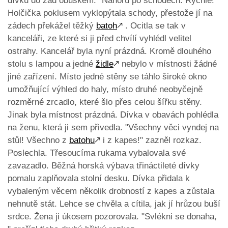
dívku do zad obuškem. "Nahoru po schodech. Rychle!"
Holčička poklusem vyklopýtala schody, přestože jí na
zádech překážel těžký
batoh
🡕
. Ocitla se tak v
kanceláři, ze které si ji před chvílí vyhlédl velitel
ostrahy. Kancelář byla nyní prázdná. Kromě dlouhého
stolu s lampou a jedné
židle
🡕
nebylo v místnosti žádné
jiné zařízení. Místo jedné stěny se táhlo široké okno
umožňující výhled do haly, místo druhé neobyčejně
rozměrné zrcadlo, které šlo přes celou šířku stěny.
Jinak byla místnost prázdná. Dívka v obavách pohlédla
na ženu, která ji sem přivedla. "Všechny věci vyndej na
stůl! Všechno z
batohu
🡕
i z kapes!" zazněl rozkaz.
Poslechla. Třesoucíma rukama vybalovala své
zavazadlo. Běžná horská výbava třináctileté dívky
pomalu zaplňovala stolní desku. Dívka přidala k
vybaleným věcem několik drobností z kapes a zůstala
nehnutě stát. Lehce se chvěla a cítila, jak jí hrůzou buší
srdce. Žena ji úkosem pozorovala. "Svlékni se donaha,