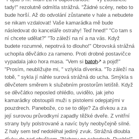
tady!" rezolutně odmítla strážná. "Žádné scény, nebo to
bude horší. Až do odvolání zůstanete v hale a nebudete
se nikam vzdalovat! Vaše kamarádka mě bude
následovat do kanceláře ostrahy! Teď hned!" "Co tam s
ní chcete udělat?" "To záleží na ní a na vás. Když
budete rozumné, nepotrvá to dlouho!" Obrovská strážná
uchopila děvčátko za rameno. Proti drobné postavičce
vypadala jako hora masa. "Vem si
batoh
🡕
a pojď!"
"Prosím, neubližujte mi, " vzlykla dívenka. "To záleží na
tobě, " sykla jí náhle surová strážná do ucha. Smýkla s
děvčetem směrem k služebním prostorům letiště. Když
se děvčátko neposled ohlédlo, uvidělo, jak jeho
kamarádky obstoupili muži s pistolemi odepjatými v
pouzdrech. Panebože, co se to děje? Za dívkou a za
její surovou průvodkyní zapadly těžké dveře. Z vnitřní
strany byly polstrované a navíc byly neobyčejně silné.
Z haly sem teď nedoléhal jediný zvuk. Strážná dloubla