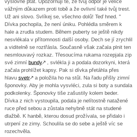
výslovně ptát. Upozorňuji tě, že tvůj odpor je velice
vážným důkazem proti tobě a že ovlivní také tvůj trest.
Už ani slovo. Svlíkej se, všechno dolů! Teď hned. "
Dívka pochopila, že není úniku. Pohlédla směrem k
hale a zrudla studem. Během puberty se ještě nikdy
nesvlékala v přítomnosti další osoby. Dech se jí zrychlil
a viditelně se roztřásla. Současně však začala plnit ten
nesmlouvavý rozkaz. Třesoucíma rukama rozepjala zip
své zimní
bundy
🡕
, svlékla ji a podala dozorkyni, která
začala prohlížet kapsy. Pak si dívka přetáhla přes
hlavu
svetr
🡕
a položila ho na stůl. Na řadu přišly zimní
šponovky. Aby je mohla vysvléci, zula si boty a sundala
podkolenky. Šponovky tiše zašustily kolem beder.
Dívka z nich vystoupila, podala je nelítostně natažené
ruce před sebou a zůstala nehybně stát na studené
dlažbě. K hanbě, kterou dosud prožívala, se přidalo i
utrpení ze zimy. Schoulila se do sebe a ještě víc se
rozechvěla.