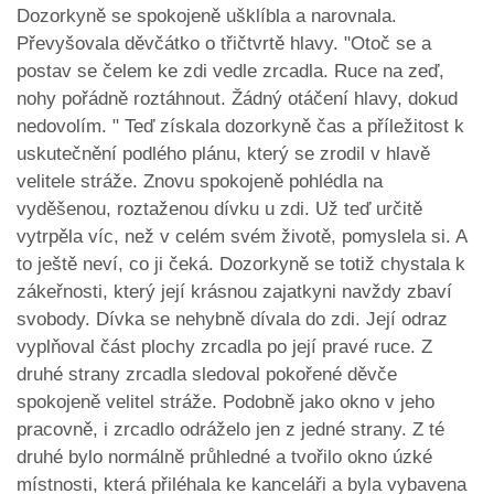
Dozorkyně se spokojeně ušklíbla a narovnala.
Převyšovala děvčátko o třičtvrtě hlavy. "Otoč se a
postav se čelem ke zdi vedle zrcadla. Ruce na zeď,
nohy pořádně roztáhnout. Žádný otáčení hlavy, dokud
nedovolím. " Teď získala dozorkyně čas a příležitost k
uskutečnění podlého plánu, který se zrodil v hlavě
velitele stráže. Znovu spokojeně pohlédla na
vyděšenou, roztaženou dívku u zdi. Už teď určitě
vytrpěla víc, než v celém svém životě, pomyslela si. A
to ještě neví, co ji čeká. Dozorkyně se totiž chystala k
zákeřnosti, který její krásnou zajatkyni navždy zbaví
svobody. Dívka se nehybně dívala do zdi. Její odraz
vyplňoval část plochy zrcadla po její pravé ruce. Z
druhé strany zrcadla sledoval pokořené děvče
spokojeně velitel stráže. Podobně jako okno v jeho
pracovně, i zrcadlo odráželo jen z jedné strany. Z té
druhé bylo normálně průhledné a tvořilo okno úzké
místnosti, která přiléhala ke kanceláři a byla vybavena