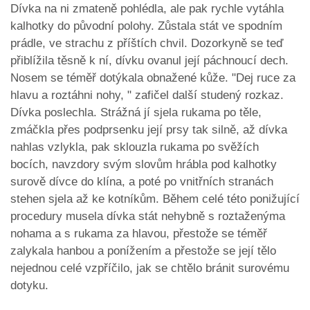
Dívka na ni zmateně pohlédla, ale pak rychle vytáhla
kalhotky do původní polohy. Zůstala stát ve spodním
prádle, ve strachu z příštích chvil. Dozorkyně se teď
přiblížila těsně k ní, dívku ovanul její páchnoucí dech.
Nosem se téměř dotýkala obnažené kůže. "Dej ruce za
hlavu a roztáhni nohy, " zafičel další studený rozkaz.
Dívka poslechla. Strážná jí sjela rukama po těle,
zmáčkla přes podprsenku její prsy tak silně, až dívka
nahlas vzlykla, pak sklouzla rukama po svěžích
bocích, navzdory svým slovům hrábla pod kalhotky
surově dívce do klína, a poté po vnitřních stranách
stehen sjela až ke kotníkům. Během celé této ponižující
procedury musela dívka stát nehybně s roztaženýma
nohama a s rukama za hlavou, přestože se téměř
zalykala hanbou a ponížením a přestože se její tělo
nejednou celé vzpříčilo, jak se chtělo bránit surovému
dotyku.