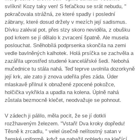
svlíkni! Kozy taky ven! S feťačkou se srát nebudu, "
pokračovala strážná, ze které spadly i poslední
zábrany, které dosud držely v mezích její sadismus.
Dívku zaléval pot, přes slzy skoro neviděla, z obušku
pod krkem se jí dělalo k zvracení špatně. Ale musela
poslouchat. Sněhobílá podprsenka skončila na zemi
vedle bavlněných kalhotek. Holá prsíčka se zachvěla a
zazářila uprostřed studené kancelářské šedi. Nebohá
mučednice tu stála nahá. Teď teprve uvolnila dozorkyně
její krk, ale zato ji znova udeřila přes záda. Úder
mlaskavě přilnul k obnažené zpocené pokožce,
holčička vykřikla a upadla na kolena. Úplně nahá
zůstala bezmocně klečet, neodvažuje se pohnout.
V zádech ji pálilo, měla pocit, že se jí dotkli
rozžhaveným železem. "Vstaň! Dva kroky dopředu!
Těsně k zrcadlu, " velel úsečně nelítostný satan v
ženské uniformě, když se nabažil pohledu na klečící