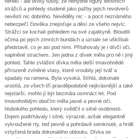
neřekl - ale dívky tušily, že nehybné figury letištních
strážců a pohledy studené jako pažby jejich revolverů
nevěstí nic dobrého. Nevěděly nic - a pocit neznámého
nebezpečí člověka znejisťuje a děsí ze všeho nejvíc.
Strážci se kochali pohledem na své zajatkyně. Bloudili
očima po jejich zimních bundách a uznale se ušklíbali
představě, co je asi pod nimi. Přitahovaly je i dívčí oči,
naplněné strachem. Jen jedna z dívek měla pro ně i jiný
pohled. Tahle zvláštní dívka měla delší tmavohnědé
přirozeně zvlněné vlasy, které vroubily její tvář a
spadaly na ramena. Byla vysoká, štíhlá, dokonale
urostlá, ze všech tří pravděpodobně nejkrásnější a také
nejstarší, mohlo jí být bezmála osmnáct let. Pod
tmavohnědým obočím měla jasné a pevné oči,
hlubokého pohledu, který svědčil o silné osobnosti.
Dojem podtrhávaly i silné, výrazné, avšak elegantně
vykroužené rty, teď pevně a pohrdavě semknuté, a hrdě
vztyčená brada dokonalého oblouku. Dívka se