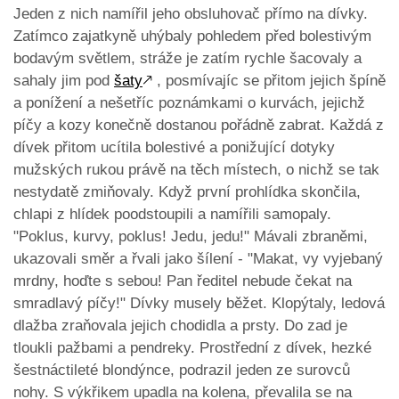
Jeden z nich namířil jeho obsluhovač přímo na dívky.
Zatímco zajatkyně uhýbaly pohledem před bolestivým
bodavým světlem, stráže je zatím rychle šacovaly a
sahaly jim pod
šaty
🡕
, posmívajíc se přitom jejich špíně
a ponížení a nešetříc poznámkami o kurvách, jejichž
píčy a kozy konečně dostanou pořádně zabrat. Každá z
dívek přitom ucítila bolestivé a ponižující dotyky
mužských rukou právě na těch místech, o nichž se tak
nestydatě zmiňovaly. Když první prohlídka skončila,
chlapi z hlídek poodstoupili a namířili samopaly.
"Poklus, kurvy, poklus! Jedu, jedu!" Mávali zbraněmi,
ukazovali směr a řvali jako šílení - "Makat, vy vyjebaný
mrdny, hoďte s sebou! Pan ředitel nebude čekat na
smradlavý píčy!" Dívky musely běžet. Klopýtaly, ledová
dlažba zraňovala jejich chodidla a prsty. Do zad je
tloukli pažbami a pendreky. Prostřední z dívek, hezké
šestnáctileté blondýnce, podrazil jeden ze surovců
nohy. S výkřikem upadla na kolena, převalila se na