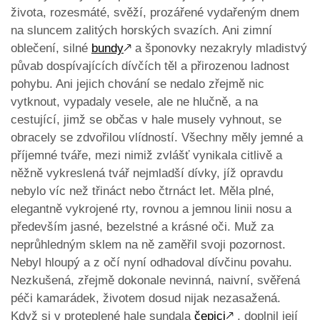
života, rozesmáté, svěží, prozářené vydařeným dnem
na sluncem zalitých horských svazích. Ani zimní
oblečení, silné
bundy
🡕
a šponovky nezakryly mladistvý
půvab dospívajících dívčích těl a přirozenou ladnost
pohybu. Ani jejich chování se nedalo zřejmě nic
vytknout, vypadaly vesele, ale ne hlučně, a na
cestující, jimž se občas v hale musely vyhnout, se
obracely se zdvořilou vlídností. Všechny měly jemné a
příjemné tváře, mezi nimiž zvlášť vynikala citlivě a
něžně vykreslená tvář nejmladší dívky, jíž opravdu
nebylo víc než třináct nebo čtrnáct let. Měla plné,
elegantně vykrojené rty, rovnou a jemnou linii nosu a
především jasné, bezelstné a krásné oči. Muž za
neprůhledným sklem na ně zaměřil svoji pozornost.
Nebyl hloupý a z očí nyní odhadoval dívčinu povahu.
Nezkušená, zřejmě dokonale nevinná, naivní, svěřená
péči kamarádek, životem dosud nijak nezasažená.
Když si v proteplené hale sundala
čepici
🡕
, doplnil její