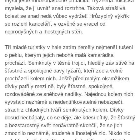
mysli ještě mnohonásobně přitlačila. Trýzněná holčička
myslela, že ji uvnitř snad roztrhne. Taková strašlivá
bolest se snad nedá vůbec vydržet! Hrůzyplný výkřik
se rozlehl kanceláří, v ozvěně se vracel od
neprodyšných a lhostejných stěn.
Tři mladé turistky v hale zatím neměly nejmenší tušení
o peklu, kterým jejich nebohá malá kamarádka
prochází. Semknuty v těsné trojici, hleděly závistivě na
šťastné a spokojené davy lyžařů, kteří zcela volně
procházeli kolem nich. Ještě před malým okamžikem
dívky patřily mezi ně, byly šťastné, spokojené,
rozdováděné ze sněhové nadílky. Najednou kolem nich
vyvstalo neznámé a neidentifikovatelné nebezpečí,
strach z chladných tváří semknutých kolem. Dívky
dosud nechápaly, co se děje, ale kdesi cítily, že šťastný
a bezstarostný svět nenávratně skončil, že se jich
zmocnilo neznámé, studené a lhostejné zlo. Nikdo nic