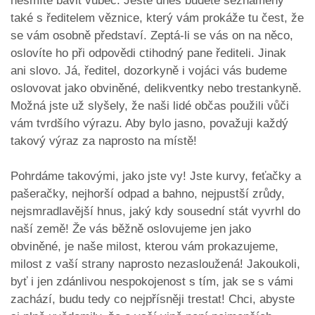
nesmíte bavit vůbec. Ještě dnes budete seznámeny
také s ředitelem věznice, který vám prokáže tu čest, že
se vám osobně představí. Zeptá-li se vás on na něco,
oslovíte ho při odpovědi ctihodný pane řediteli. Jinak
ani slovo. Já, ředitel, dozorkyně i vojáci vás budeme
oslovovat jako obviněné, delikventky nebo trestankyně.
Možná jste už slyšely, že naši lidé občas použili vůči
vám tvrdšího výrazu. Aby bylo jasno, považuji každý
takový výraz za naprosto na místě!
Pohrdáme takovými, jako jste vy! Jste kurvy, feťačky a
pašeračky, nejhorší odpad a bahno, nejpustší zrůdy,
nejsmradlavější hnus, jaký kdy sousední stát vyvrhl do
naší země! Že vás běžně oslovujeme jen jako
obviněné, je naše milost, kterou vám prokazujeme,
milost z vaší strany naprosto nezasloužená! Jakoukoli,
byť i jen zdánlivou nespokojenost s tím, jak se s vámi
zachází, budu tedy co nejpřísněji trestat! Chci, abyste