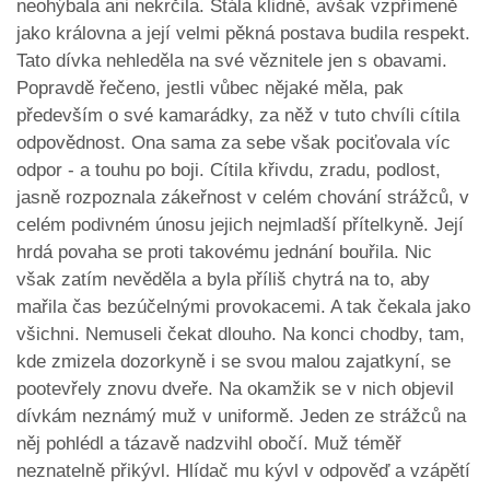
neohýbala ani nekrčila. Stála klidně, avšak vzpřímeně
jako královna a její velmi pěkná postava budila respekt.
Tato dívka nehleděla na své věznitele jen s obavami.
Popravdě řečeno, jestli vůbec nějaké měla, pak
především o své kamarádky, za něž v tuto chvíli cítila
odpovědnost. Ona sama za sebe však pociťovala víc
odpor - a touhu po boji. Cítila křivdu, zradu, podlost,
jasně rozpoznala zákeřnost v celém chování strážců, v
celém podivném únosu jejich nejmladší přítelkyně. Její
hrdá povaha se proti takovému jednání bouřila. Nic
však zatím nevěděla a byla příliš chytrá na to, aby
mařila čas bezúčelnými provokacemi. A tak čekala jako
všichni. Nemuseli čekat dlouho. Na konci chodby, tam,
kde zmizela dozorkyně i se svou malou zajatkyní, se
pootevřely znovu dveře. Na okamžik se v nich objevil
dívkám neznámý muž v uniformě. Jeden ze strážců na
něj pohlédl a tázavě nadzvihl obočí. Muž téměř
neznatelně přikývl. Hlídač mu kývl v odpověď a vzápětí