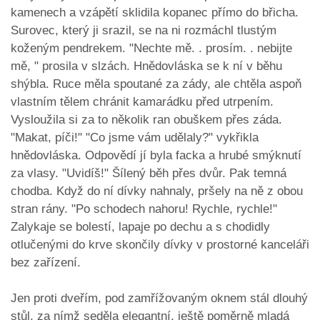
kamenech a vzápětí sklidila kopanec přímo do břicha.
Surovec, který ji srazil, se na ni rozmáchl tlustým
koženým pendrekem. "Nechte mě. . prosím. . nebijte
mě, " prosila v slzách. Hnědovláska se k ní v běhu
shýbla. Ruce měla spoutané za zády, ale chtěla aspoň
vlastním tělem chránit kamarádku před utrpením.
Vysloužila si za to několik ran obuškem přes záda.
"Makat, píči!" "Co jsme vám udělaly?" vykřikla
hnědovláska. Odpovědí jí byla facka a hrubé smýknutí
za vlasy. "Uvidíš!" Šílený běh přes dvůr. Pak temná
chodba. Když do ní dívky nahnaly, pršely na ně z obou
stran rány. "Po schodech nahoru! Rychle, rychle!"
Zalykaje se bolestí, lapaje po dechu a s chodidly
otlučenými do krve skončily dívky v prostorné kanceláři
bez zařízení.
Jen proti dveřím, pod zamřížovaným oknem stál dlouhý
stůl, za nímž seděla elegantní, ještě poměrně mladá