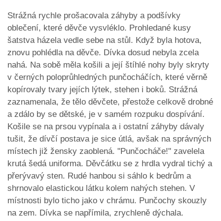
Strážná rychle prošacovala záhyby a podšívky
oblečení, které děvče vysvléklo. Prohledané kusy
šatstva házela vedle sebe na stůl. Když byla hotova,
znovu pohlédla na děvče. Dívka dosud nebyla zcela
nahá. Na sobě měla košili a její štíhlé nohy byly skryty
v černých poloprůhledných punčocháčích, které věrně
kopírovaly tvary jejích lýtek, stehen i boků. Strážná
zaznamenala, že tělo děvčete, přestože celkově drobné
a zdálo by se dětské, je v samém rozpuku dospívání.
Košile se na prsou vypínala a i ostatní záhyby dávaly
tušit, že dívčí postava je sice útlá, avšak na správných
místech již žensky zaoblená. "Punčocháče!" zavelela
krutá šedá uniforma. Děvčátku se z hrdla vydral tichý a
přerývavý sten. Rudé hanbou si sáhlo k bedrům a
shrnovalo elastickou látku kolem nahých stehen. V
místnosti bylo ticho jako v chrámu. Punčochy skouzly
na zem. Dívka se napřímila, zrychleně dýchala.