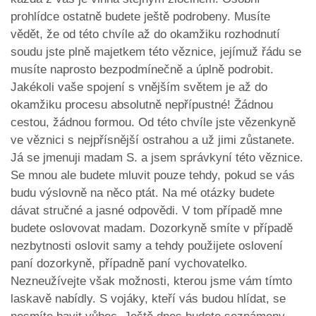
prohlídce ostatně budete ještě podrobeny. Musíte
vědět, že od této chvíle až do okamžiku rozhodnutí
soudu jste plně majetkem této věznice, jejímuž řádu se
musíte naprosto bezpodmínečně a úplně podrobit.
Jakékoli vaše spojení s vnějším světem je až do
okamžiku procesu absolutně nepřípustné! Žádnou
cestou, žádnou formou. Od této chvíle jste vězenkyně
ve věznici s nejpřísnější ostrahou a už jimi zůstanete.
Já se jmenuji madam S. a jsem správkyní této věznice.
Se mnou ale budete mluvit pouze tehdy, pokud se vás
budu výslovně na něco ptát. Na mé otázky budete
dávat stručné a jasné odpovědi. V tom případě mne
budete oslovovat madam. Dozorkyně smíte v případě
nezbytnosti oslovit samy a tehdy použijete oslovení
paní dozorkyně, případně paní vychovatelko.
Nezneužívejte však možnosti, kterou jsme vám tímto
laskavě nabídly. S vojáky, kteří vás budou hlídat, se