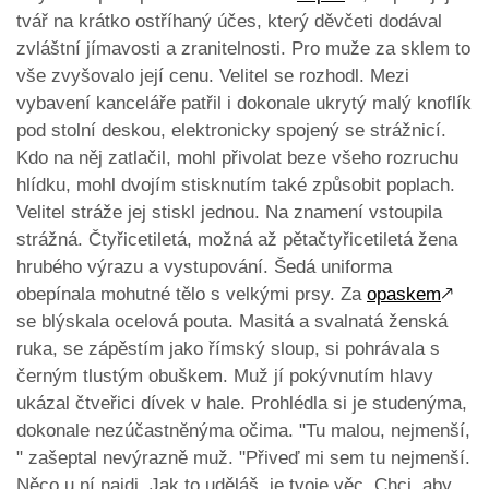
tvář na krátko ostříhaný účes, který děvčeti dodával
zvláštní jímavosti a zranitelnosti. Pro muže za sklem to
vše zvyšovalo její cenu. Velitel se rozhodl. Mezi
vybavení kanceláře patřil i dokonale ukrytý malý knoflík
pod stolní deskou, elektronicky spojený se strážnicí.
Kdo na něj zatlačil, mohl přivolat beze všeho rozruchu
hlídku, mohl dvojím stisknutím také způsobit poplach.
Velitel stráže jej stiskl jednou. Na znamení vstoupila
strážná. Čtyřicetiletá, možná až pětačtyřicetiletá žena
hrubého výrazu a vystupování. Šedá uniforma
obepínala mohutné tělo s velkými prsy. Za
opaskem
🡕
se blýskala ocelová pouta. Masitá a svalnatá ženská
ruka, se zápěstím jako římský sloup, si pohrávala s
černým tlustým obuškem. Muž jí pokývnutím hlavy
ukázal čtveřici dívek v hale. Prohlédla si je studenýma,
dokonale nezúčastněnýma očima. "Tu malou, nejmenší,
" zašeptal nevýrazně muž. "Přiveď mi sem tu nejmenší.
Něco u ní najdi. Jak to uděláš, je tvoje věc. Chci, aby