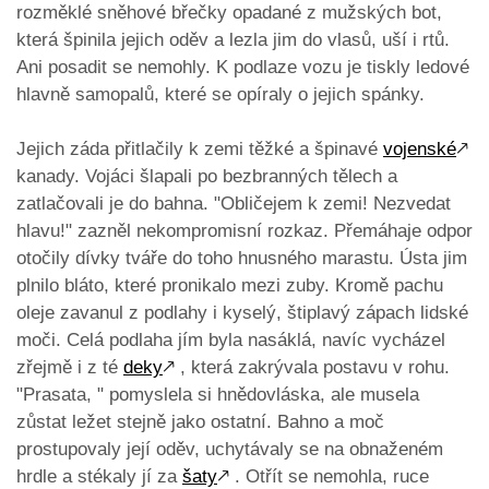
rozměklé sněhové břečky opadané z mužských bot,
která špinila jejich oděv a lezla jim do vlasů, uší i rtů.
Ani posadit se nemohly. K podlaze vozu je tiskly ledové
hlavně samopalů, které se opíraly o jejich spánky.
Jejich záda přitlačily k zemi těžké a špinavé
vojenské
🡕
kanady. Vojáci šlapali po bezbranných tělech a
zatlačovali je do bahna. "Obličejem k zemi! Nezvedat
hlavu!" zazněl nekompromisní rozkaz. Přemáhaje odpor
otočily dívky tváře do toho hnusného marastu. Ústa jim
plnilo bláto, které pronikalo mezi zuby. Kromě pachu
oleje zavanul z podlahy i kyselý, štiplavý zápach lidské
moči. Celá podlaha jím byla nasáklá, navíc vycházel
zřejmě i z té
deky
🡕
, která zakrývala postavu v rohu.
"Prasata, " pomyslela si hnědovláska, ale musela
zůstat ležet stejně jako ostatní. Bahno a moč
prostupovaly její oděv, uchytávaly se na obnaženém
hrdle a stékaly jí za
šaty
🡕
. Otřít se nemohla, ruce