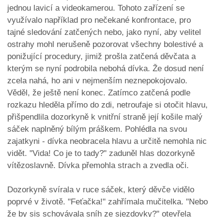
jednou lavicí a videokamerou. Tohoto zařízení se
využívalo například pro nečekané konfrontace, pro
tajné sledování zatčených nebo, jako nyní, aby velitel
ostrahy mohl nerušeně pozorovat všechny bolestivé a
ponižující procedury, jimiž prošla zatčená děvčata a
kterým se nyní podrobila nebohá dívka. Že dosud není
zcela nahá, ho ani v nejmenším neznepokojovalo.
Věděl, že ještě není konec. Zatímco zatčená podle
rozkazu hleděla přímo do zdi, netroufaje si otočit hlavu,
přišpendlila dozorkyně k vnitřní straně její košile malý
sáček naplněný bílým práškem. Pohlédla na svou
zajatkyni - dívka neobracela hlavu a určitě nemohla nic
vidět. "Vida! Co je to tady?" zaduněl hlas dozorkyně
vítězoslavně. Dívka přemohla strach a zvedla oči.
Dozorkyně svírala v ruce sáček, který děvče vidělo
poprvé v životě. "Feťačka!" zahřímala mučitelka. "Nebo
že by sis schovávala sníh ze sjezdovky?" otevřela