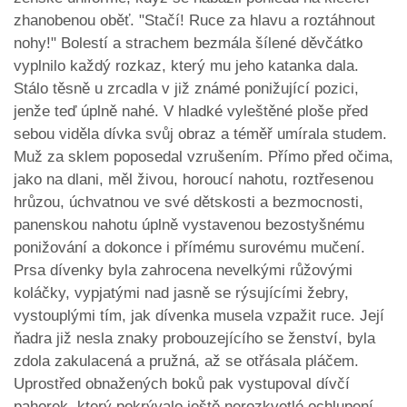
zhanobenou oběť. "Stačí! Ruce za hlavu a roztáhnout
nohy!" Bolestí a strachem bezmála šílené děvčátko
vyplnilo každý rozkaz, který mu jeho katanka dala.
Stálo těsně u zrcadla v již známé ponižující pozici,
jenže teď úplně nahé. V hladké vyleštěné ploše před
sebou viděla dívka svůj obraz a téměř umírala studem.
Muž za sklem poposedal vzrušením. Přímo před očima,
jako na dlani, měl živou, horoucí nahotu, roztřesenou
hrůzou, úchvatnou ve své dětskosti a bezmocnosti,
panenskou nahotu úplně vystavenou bezostyšnému
ponižování a dokonce i přímému surovému mučení.
Prsa dívenky byla zahrocena nevelkými růžovými
koláčky, vypjatými nad jasně se rýsujícími žebry,
vystouplými tím, jak dívenka musela vzpažit ruce. Její
ňadra již nesla znaky probouzejícího se ženství, byla
zdola zakulacená a pružná, až se otřásala pláčem.
Uprostřed obnažených boků pak vystupoval dívčí
pahorek, který pokrývalo ještě nerozkvetlé ochlupení.