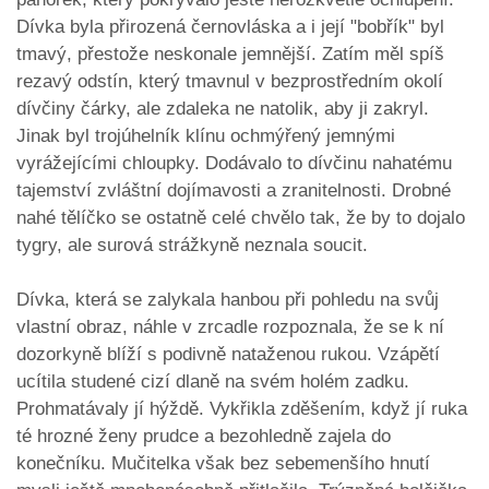
Dívka byla přirozená černovláska a i její "bobřík" byl
tmavý, přestože neskonale jemnější. Zatím měl spíš
rezavý odstín, který tmavnul v bezprostředním okolí
dívčiny čárky, ale zdaleka ne natolik, aby ji zakryl.
Jinak byl trojúhelník klínu ochmýřený jemnými
vyrážejícími chloupky. Dodávalo to dívčinu nahatému
tajemství zvláštní dojímavosti a zranitelnosti. Drobné
nahé tělíčko se ostatně celé chvělo tak, že by to dojalo
tygry, ale surová strážkyně neznala soucit.
Dívka, která se zalykala hanbou při pohledu na svůj
vlastní obraz, náhle v zrcadle rozpoznala, že se k ní
dozorkyně blíží s podivně nataženou rukou. Vzápětí
ucítila studené cizí dlaně na svém holém zadku.
Prohmatávaly jí hýždě. Vykřikla zděšením, když jí ruka
té hrozné ženy prudce a bezohledně zajela do
konečníku. Mučitelka však bez sebemenšího hnutí