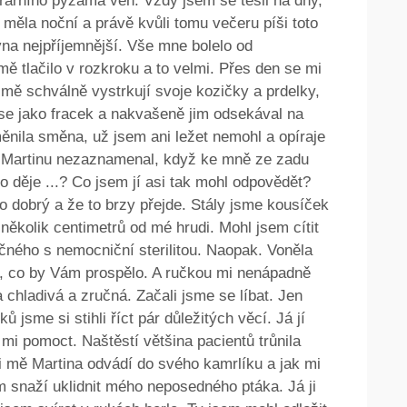
erárního pyžama ven. Vždy jsem se těšil na dny,
měla noční a právě kvůli tomu večeru píši toto
vna nejpříjemnější. Vše mne bolelo od
mě tlačilo v rozkroku a to velmi. Přes den se mi
 mě schválně vystrkují svoje kozičky a prdelky,
 se jako fracek a nakvašeně jim odsekával na
ěnila směna, už jsem ani ležet nemohl a opíraje
em Martinu nezaznamenal, když ke mně ze zadu
co děje ...? Co jsem jí asi tak mohl odpovědět?
to dobrý a že to brzy přejde. Stály jsme kousíček
 několik centimetrů od mé hrudi. Mohl jsem cítit
ečného s nemocniční sterilitou. Naopak. Voněla
 co by Vám prospělo. A ručkou mi nenápadně
 chladivá a zručná. Začali jsme se líbat. Jen
 jsme si stihli říct pár důležitých věcí. Já jí
 mi pomoct. Naštěstí většina pacientů trůnila
si mě Martina odvádí do svého kamrlíku a jak mi
 snaží uklidnit mého neposedného ptáka. Já ji