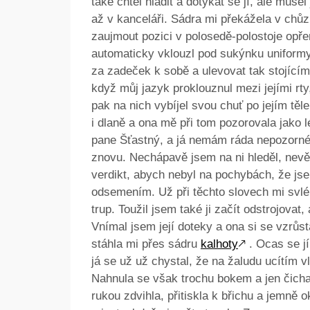
také chtěl hladit a dotýkat se jí, ale muse
až v kanceláři. Sádra mi překážela v chůzi
zaujmout pozici v polosedě-polostoje opřen
automaticky vklouzl pod sukýnku uniformy.
za zadeček k sobě a ulevovat tak stojícímu 
když můj jazyk proklouznul mezi jejími rty,
pak na nich vybíjel svou chuť po jejím těl
i dlaně a ona mě při tom pozorovala jako 
pane Šťastný, a já nemám ráda nepozorné 
znovu. Nechápavě jsem na ni hleděl, nev
verdikt, abych nebyl na pochybách, že jse
odsemením. Už při těchto slovech mi svlé
trup. Toužil jsem také ji začít odstrojovat,
Vnímal jsem její doteky a ona si se vzrůst
stáhla mi přes sádru
kalhoty
🡕
. Ocas se jí
já se už už chystal, že na žaludu ucítím vl
Nahnula se však trochu bokem a jen čicha
rukou zdvihla, přitiskla k břichu a jemně 