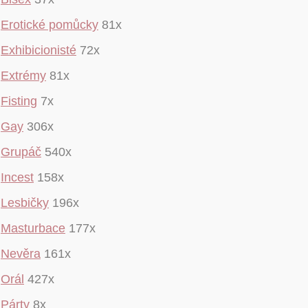
Erotické pomůcky
81x
Exhibicionisté
72x
Extrémy
81x
Fisting
7x
Gay
306x
Grupáč
540x
Incest
158x
Lesbičky
196x
Masturbace
177x
Nevěra
161x
Orál
427x
Párty
8x