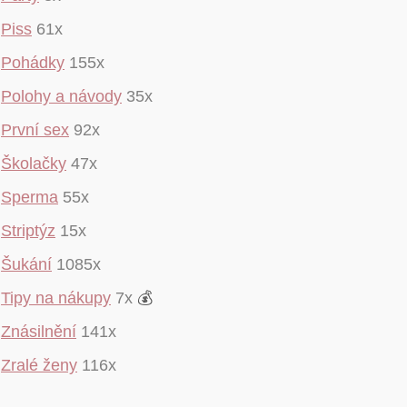
Piss
61x
Pohádky
155x
Polohy a návody
35x
První sex
92x
Školačky
47x
Sperma
55x
Striptýz
15x
Šukání
1085x
Tipy na nákupy
7x
💰
Znásilnění
141x
Zralé ženy
116x