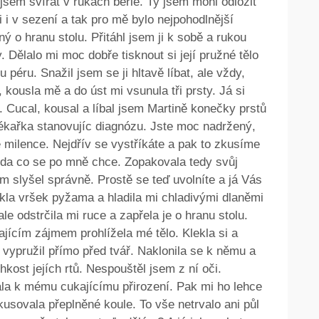
l jsem svírat v rukách berle. Ty jsem mohl odložit
 i v sezení a tak pro mě bylo nejpohodlnější
ý o hranu stolu. Přitáhl jsem ji k sobě a rukou
 Dělalo mi moc dobře tisknout si její pružné tělo
péru. Snažil jsem se ji hltavě líbat, ale vždy,
 kousla mě a do úst mi vsunula tři prsty. Já si
e. Cucal, kousal a líbal jsem Martině konečky prstů
lékařka stanovujíc diagnózu. Jste moc nadržený,
milence. Nejdřív se vystříkáte a pak to zkusíme
ěda co se po mně chce. Zopakovala tedy svůj
m slyšel správně. Prostě se teď uvolníte a já Vás
kla vršek pyžama a hladila mi chladivými dlaněmi
 ale odstrčila mi ruce a zapřela je o hranu stolu.
ajícím zájmem prohlížela mé tělo. Klekla si a
 vypružil přímo před tvář. Naklonila se k němu a
hkost jejích rtů. Nespouštěl jsem z ní oči.
la k mému cukajícímu přirození. Pak mi ho lehce
okusovala přeplněné koule. To vše netrvalo ani půl