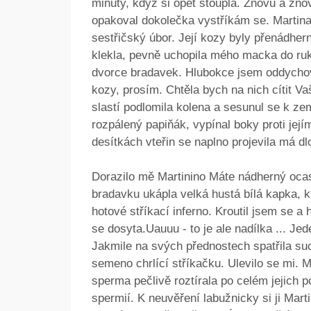
minuty, když si opět stoupla. Znovu a zno
opakoval dokolečka vystříkám se. Martina
sestřičský úbor. Její kozy byly přenádhern
klekla, pevně uchopila mého macka do ruk
dvorce bradavek. Hlubokce jsem oddychova
kozy, prosím. Chtěla bych na nich cítit Va
slastí podlomila kolena a sesunul se k ze
rozpálený papiňák, vypínal boky proti jejím
desítkách vteřin se naplno projevila má d
Dorazilo mě Martinino Máte nádherný ocas. 
bradavku ukápla velká hustá bílá kapka, kt
hotové stříkací inferno. Kroutil jsem se a 
se dosyta.Uauuu - to je ale nadílka ... Jed
Jakmile na svých přednostech spatřila su
semeno chrlící stříkačku. Ulevilo se mi.
sperma pečlivě roztírala po celém jejich p
spermií. K neuvěření labužnicky si ji Mar