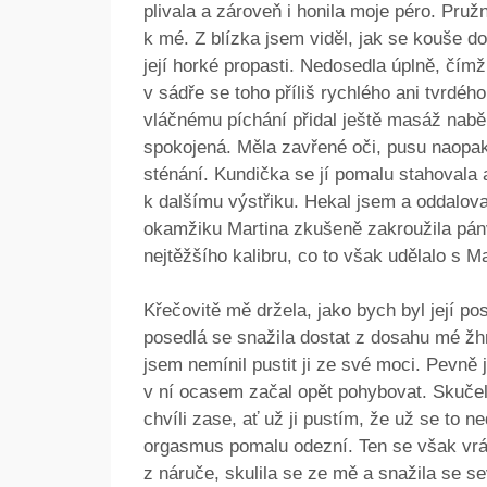
plivala a zároveň i honila moje péro. Pružn
k mé. Z blízka jsem viděl, jak se kouše d
její horké propasti. Nedosedla úplně, čím
v sádře se toho příliš rychlého ani tvrdé
vláčnému píchání přidal ještě masáž nabě
spokojená. Měla zavřené oči, pusu naopak o
sténání. Kundička se jí pomalu stahovala
k dalšímu výstřiku. Hekal jsem a oddaloval
okamžiku Martina zkušeně zakroužila pánv
nejtěžšího kalibru, co to však udělalo s M
Křečovitě mě držela, jako bych byl její po
posedlá se snažila dostat z dosahu mé žhno
jsem nemínil pustit ji ze své moci. Pevně
v ní ocasem začal opět pohybovat. Skučela
chvíli zase, ať už ji pustím, že už se to 
orgasmus pomalu odezní. Ten se však vrátil
z náruče, skulila se ze mě a snažila se sev