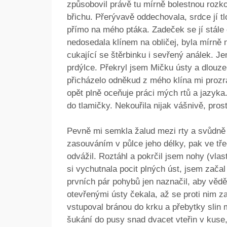
způsobovil právě tu mírně bolestnou rozko
břichu. Přerývavě oddechovala, srdce jí t
přímo na mého ptáka. Zadeček se jí stále 
nedosedala klínem na obličej, byla mírně
cukající se štěrbinku i sevřený análek. J
prdýlce. Překryl jsem Mičku ústy a dlouze 
přicházelo odněkud z mého klína mi prozr
opět plně oceňuje práci mých rtů a jazyka.
do tlamičky. Nekouřila nijak vášnivě, pros
Pevně mi semkla žalud mezi rty a svůdně 
zasouváním v půlce jeho délky, pak ve třec
odvážil. Roztáhl a pokrčil jsem nohy (vlas
si vychutnala pocit plných úst, jsem začal
prvních pár pohybů jen naznačil, aby vědě
otevřenými ústy čekala, až se proti nim z
vstupoval bránou do krku a přebytky slin 
šukání do pusy snad dvacet vteřin v kuse,