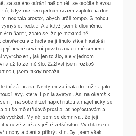
ě, za stálého otírání našich těl, se otočila hlavou
o rtů, když mé péro jedním rázem zaplulo na dno
ž mi nechala prostor, abych určil tempo. S nohou
ho vymýšlet nedalo. Ale když jsem k dlouhému,
hlých ňader, zdálo se, že je maximálně
tevřenou a z hrdla se jí linulo stále hlasitější
 a její pevné sevření povzbuzovalo mé semeno
 vyvrcholení, jak jen to šlo, ale v jednom
í a už to ze mě šlo. Zažíval jsem rozkoš
artinou, jsem nikdy nezažil.
slední záchrana. Nehty mi zatínala do kůže a jako
ucí lávy, která jí plnila svatyni. Ani na okamžik
 jsem ji na sobě držel napíchnutou a majetnicky se
 a tiše mě střídavě prosila, ať nepřestávám a
nedá vydržet. Mylně jsem se domníval, že její
 v nové vlně a s ještě větší silou. Vytrhla se mi
řít nohy a dlaní s přikrýt klín. Byl jsem však