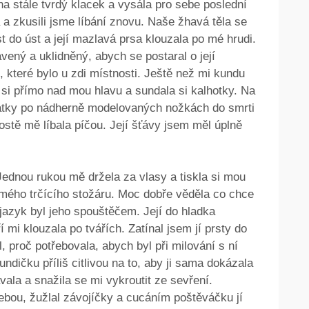
a na stále tvrdý klacek a vysála pro sebe poslední
 a zkusili jsme líbání znovu. Naše žhavá těla se
t do úst a její mazlavá prsa klouzala po mé hrudi.
vený a uklidněný, abych se postaral o její
, které bylo u zdi místnosti. Ještě než mi kundu
a si přímo nad mou hlavu a sundala si kalhotky. Na
 látky po nádherně modelovaných nožkách do smrti
stě mě líbala píčou. Její šťávy jsem měl úplně
 Jednou rukou mě držela za vlasy a tiskla si mou
 mého trčícího stožáru. Moc dobře věděla co chce
 jazyk byl jeho spouštěčem. Její do hladka
i klouzala po tvářích. Zatínal jsem jí prsty do
, proč potřebovala, abych byl při milování s ní
dičku příliš citlivou na to, aby ji sama dokázala
la a snažila se mi vykroutit ze sevření.
ebou, žužlal závojíčky a cucáním poštěváčku jí