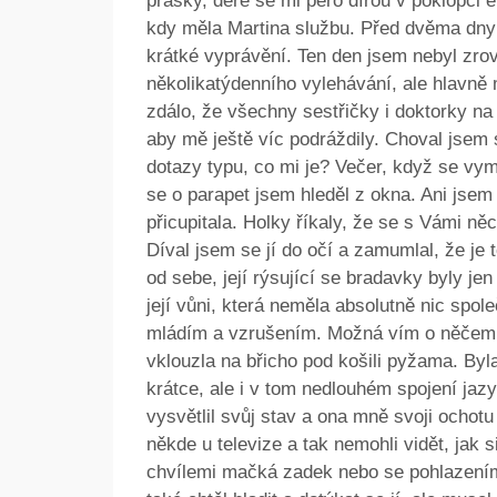
prášky, dere se mi péro dírou v poklopci 
kdy měla Martina službu. Před dvěma dny 
krátké vyprávění. Ten den jsem nebyl zro
několikatýdenního vylehávání, ale hlavně 
zdálo, že všechny sestřičky i doktorky na
aby mě ještě víc podráždily. Choval jsem
dotazy typu, co mi je? Večer, když se vym
se o parapet jsem hleděl z okna. Ani js
přicupitala. Holky říkaly, že se s Vámi ně
Díval jsem se jí do očí a zamumlal, že je 
od sebe, její rýsující se bradavky byly jen
její vůni, která neměla absolutně nic spol
mládím a vzrušením. Možná vím o něčem,
vklouzla na břicho pod košili pyžama. Byla
krátce, ale i v tom nedlouhém spojení jazyků
vysvětlil svůj stav a ona mně svoji ochotu
někde u televize a tak nemohli vidět, jak 
chvílemi mačká zadek nebo se pohlazením