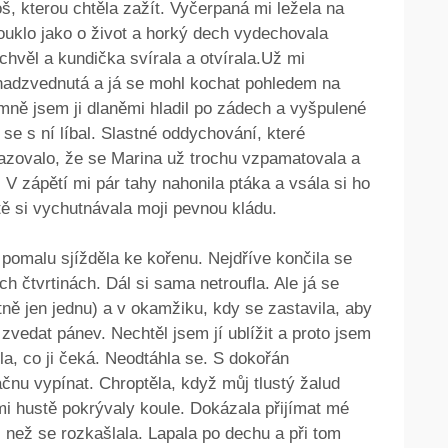
š, kterou chtěla zažít. Vyčerpaná mi ležela na
louklo jako o život a horký dech vydechovala
chvěl a kundička svírala a otvírala.Už mi
 nadzvednutá a já se mohl kochat pohledem na
emně jsem ji dlaněmi hladil po zádech a vyšpulené
se s ní líbal. Slastné oddychování, které
azovalo, že se Marina už trochu vzpamatovala a
 V zápětí mi pár tahy nahonila ptáka a vsála si ho
tě si vychutnávala moji pevnou kládu.
pomalu sjížděla ke kořenu. Nejdříve končila se
h čtvrtinách. Dál si sama netroufla. Ale já se
tně jen jednu) a v okamžiku, kdy se zastavila, aby
 zvedat pánev. Nechtěl jsem jí ublížit a proto jsem
la, co ji čeká. Neodtáhla se. S dokořán
ačnu vypínat. Chroptěla, když můj tlustý žalud
mi hustě pokrývaly koule. Dokázala přijímat mé
 než se rozkašlala. Lapala po dechu a při tom