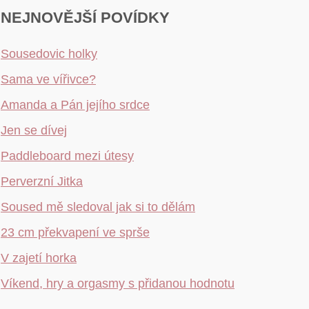
NEJNOVĚJŠÍ POVÍDKY
Sousedovic holky
Sama ve vířivce?
Amanda a Pán jejího srdce
Jen se dívej
Paddleboard mezi útesy
Perverzní Jitka
Soused mě sledoval jak si to dělám
23 cm překvapení ve sprše
V zajetí horka
Víkend, hry a orgasmy s přidanou hodnotu