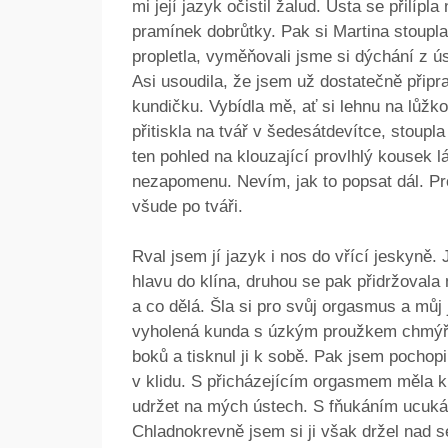
mi její jazyk očistil žalud. Ústa se přilípl
pramínek dobrůtky. Pak si Martina stoupla
propletla, vyměňovali jsme si dýchání z ús
Asi usoudila, že jsem už dostatečně připra
kundičku. Vybídla mě, ať si lehnu na lůžko
přitiskla na tvář v šedesátdevítce, stoupl
ten pohled na klouzající provlhlý kousek
nezapomenu. Nevím, jak to popsat dál. Pro
všude po tváři.
Rval jsem jí jazyk i nos do vřící jeskyně.
hlavu do klína, druhou se pak přidržovala
a co dělá. Šla si pro svůj orgasmus a můj
vyholená kunda s úzkým proužkem chmýří m
boků a tisknul ji k sobě. Pak jsem pochopil
v klidu. S přicházejícím orgasmem měla kun
udržet na mých ústech. S fňukáním ucukáva
Chladnokrevně jsem si ji však držel nad s