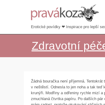
Erotické povídky ❤ Inspirace pro lepší sex
Zdravotní péč
Žádná bouračka není příjemná. Tentokrát t
v neštěstí. Odnesla to jen noha a tak teď 
krunýři. Modřiny a odřeniny rychle mizí a
zmuchlaná čtvrtka papíru. Po dalších pár 
mám radost, protože okukování sličných se