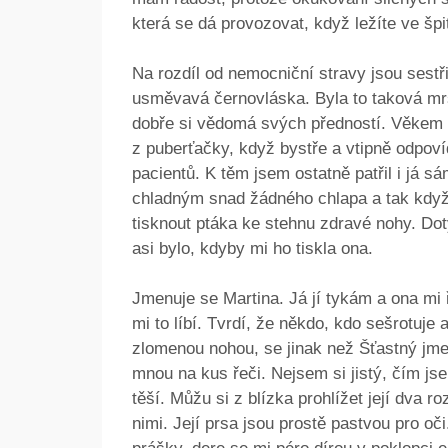
která se dá provozovat, když ležíte ve špi
Na rozdíl od nemocniční stravy jsou sest
usměvavá černovláska. Byla to taková mr
dobře si vědomá svých předností. Věkem k
z puberťačky, když bystře a vtipně odpov
pacientů. K těm jsem ostatně patřil i já s
chladným snad žádného chlapa a tak když
tisknout ptáka ke stehnu zdravé nohy. Do
asi bylo, kdyby mi ho tiskla ona.
Jmenuje se Martina. Já jí tykám a ona mi 
mi to líbí. Tvrdí, že někdo, kdo sešrotuj
zlomenou nohou, se jinak než Šťastný jm
mnou na kus řeči. Nejsem si jistý, čím js
těší. Můžu si z blízka prohlížet její dva r
nimi. Její prsa jsou prostě pastvou pro oč