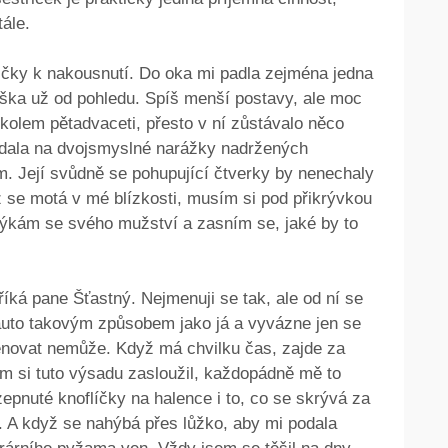
tále.
řičky k nakousnutí. Do oka mi padla zejména jedna
ška už od pohledu. Spíš menší postavy, ale moc
olem pětadvaceti, přesto v ní zůstávalo něco
ídala na dvojsmyslné narážky nadržených
ám. Její svůdně se pohupující čtverky by nenechaly
 se motá v mé blízkosti, musím si pod přikrývkou
týkám se svého mužství a zasním se, jaké by to
říká pane Šťastný. Nejmenuji se tak, ale od ní se
e auto takovým způsobem jako já a vyvázne jen se
enovat nemůže. Když má chvilku čas, zajde za
em si tuto výsadu zasloužil, každopádně mě to
ozepnuté knoflíčky na halence i to, co se skrývá za
i. A když se nahýbá přes lůžko, aby mi podala