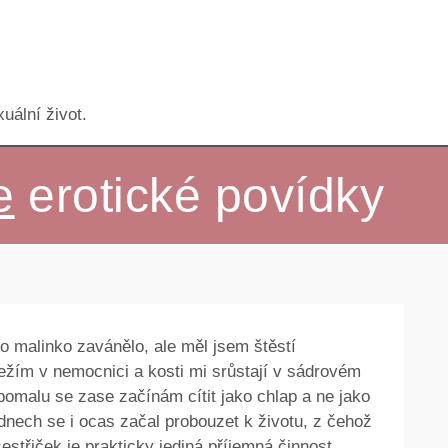
uální život.
e
erotické povídky
o malinko zavánělo, ale měl jsem štěstí
ležím v nemocnici a kosti mi srůstají v sádrovém
 pomalu se zase začínám cítit jako chlap a ne jako
dnech se i ocas začal probouzet k životu, z čehož
střiček je prakticky jediná příjemná činnost,