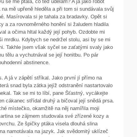
vu se mě ptala, co teď udělám? A já jako robot
 na mě upřeně hleděla a při tom si sundávala svůj
é. Masírovala si je tahala za bradavky. Opět si
y a za rovnoměrného honění si žaludem hladila
l a očima hltal každý její pohyb. Ozdobte mi
ši mrdku. Kdybych se nedržel stolu, asi by se mi
mi. Takhle jsem však syčel se zaťatými svaly jako
u tělu a vychutnával se její honitbu. Po pár
louhodenní abstinence.
A já v zápětí stříkal. Jako první jí přímo na
erá snad byla zátka jejíž odstranění nastartovalo
hekal. Tak se mi to líbí, pane Šťastný, vycákejte
en cákanec střídal druhý a bičoval její snědá prsa.
ché místečko, okamžitě na něj namířila moji
 Martina se zájmem studovala své zřízené kozy a
ovrchu. Ze špičky ptáka visela dlouhá slina
tina namotávala na jazyk. Jak svědomitý uklízeč