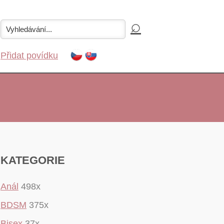
Přidat povídku
KATEGORIE
Anál
498x
BDSM
375x
Bisex
37x