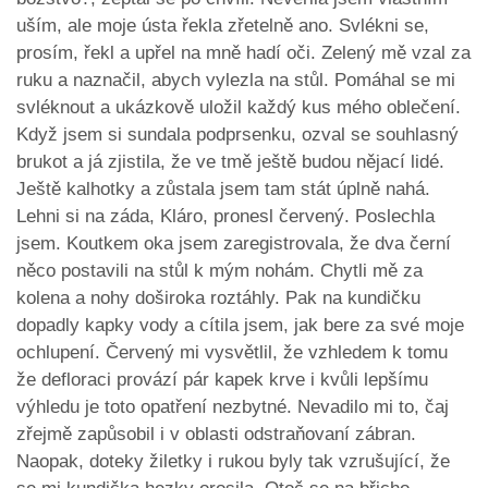
uším, ale moje ústa řekla zřetelně ano. Svlékni se,
prosím, řekl a upřel na mně hadí oči. Zelený mě vzal za
ruku a naznačil, abych vylezla na stůl. Pomáhal se mi
svléknout a ukázkově uložil každý kus mého oblečení.
Když jsem si sundala podprsenku, ozval se souhlasný
brukot a já zjistila, že ve tmě ještě budou nějací lidé.
Ještě kalhotky a zůstala jsem tam stát úplně nahá.
Lehni si na záda, Kláro, pronesl červený. Poslechla
jsem. Koutkem oka jsem zaregistrovala, že dva černí
něco postavili na stůl k mým nohám. Chytli mě za
kolena a nohy doširoka roztáhly. Pak na kundičku
dopadly kapky vody a cítila jsem, jak bere za své moje
ochlupení. Červený mi vysvětlil, že vzhledem k tomu
že defloraci provází pár kapek krve i kvůli lepšímu
výhledu je toto opatření nezbytné. Nevadilo mi to, čaj
zřejmě zapůsobil i v oblasti odstraňovaní zábran.
Naopak, doteky žiletky i rukou byly tak vzrušující, že