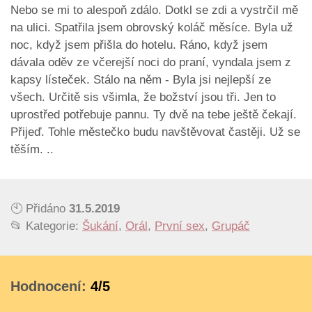
Nebo se mi to alespoň zdálo. Dotkl se zdi a vystrčil mě
na ulici. Spatřila jsem obrovský koláč měsíce. Byla už
noc, když jsem přišla do hotelu. Ráno, když jsem
dávala oděv ze včerejší noci do praní, vyndala jsem z
kapsy lísteček. Stálo na něm - Byla jsi nejlepší ze
všech. Určitě sis všimla, že božství jsou tři. Jen to
uprostřed potřebuje pannu. Ty dvě na tebe ještě čekají.
Přijeď. Tohle městečko budu navštěvovat častěji. Už se
těším. ..
🕙 Přidáno
31.5.2019
📂 Kategorie:
Šukání
,
Orál
,
První sex
,
Grupáč
Hodnocení:
4/5