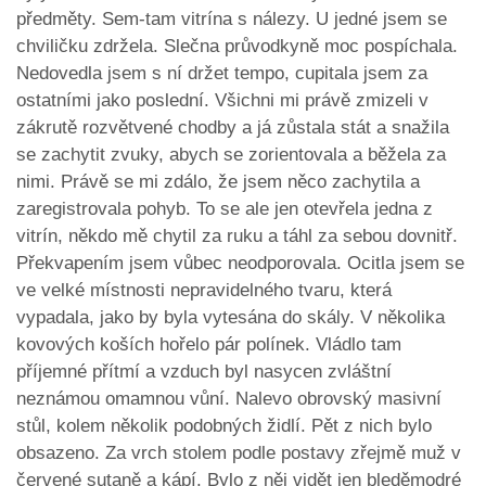
předměty. Sem-tam vitrína s nálezy. U jedné jsem se
chviličku zdržela. Slečna průvodkyně moc pospíchala.
Nedovedla jsem s ní držet tempo, cupitala jsem za
ostatními jako poslední. Všichni mi právě zmizeli v
zákrutě rozvětvené chodby a já zůstala stát a snažila
se zachytit zvuky, abych se zorientovala a běžela za
nimi. Právě se mi zdálo, že jsem něco zachytila a
zaregistrovala pohyb. To se ale jen otevřela jedna z
vitrín, někdo mě chytil za ruku a táhl za sebou dovnitř.
Překvapením jsem vůbec neodporovala. Ocitla jsem se
ve velké místnosti nepravidelného tvaru, která
vypadala, jako by byla vytesána do skály. V několika
kovových koších hořelo pár polínek. Vládlo tam
příjemné přítmí a vzduch byl nasycen zvláštní
neznámou omamnou vůní. Nalevo obrovský masivní
stůl, kolem několik podobných židlí. Pět z nich bylo
obsazeno. Za vrch stolem podle postavy zřejmě muž v
červené sutaně a kápí. Bylo z něj vidět jen bleděmodré