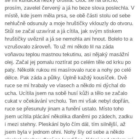
se mi kundička hezky orosila. Otoč se na břicho,
prosím, zavelel červený a já ho beze slova poslechla. V
místě, kde jsem měla prsa, se obě části stolu od sebe
nehlučně odsunuly a moje hruštičky vklouzly do otvoru.
Stůl se začal uzavírat a já cítila, jak svým stiskem
hruštičky uvěznil a já se nemohla ani hnout. Bolelo to a
vzrušovalo zároveň. To už mi někdo lil na záda
voňavou teplou mastnou tekutinu, asi nějaký masážní
olej. Začal jej pomalu roztírat po celém těle od krku po
paty. Několik rukou mi masírovalo ruce a nohy po celé
délce. Pak záda a půlky. Úplně každý kousíček. Dvě
ruce se mi hrabaly ve vlasech a někdo mi dýchal do
ucha. Ucítila jsem na sobě husí kůži a tělo se začalo
cukat v očekávání vrcholu. Ten mi však nebyl dopřán,
ruce se přesunuly jinam a funění ustalo. Místo toho
jsem ucítila plácání několika dlaněmi po zádech, zadku
i mezi stehny. Pleskání bylo čím dál, tím silnější, až
jsem byla v jednom ohni. Nohy šly od sebe a někdo