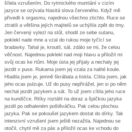
šílela vzrušením. Do rytmického mumlání v cizím
jazyce se ozývala hlasitá slova červeného. Když mě
přivedli k orgasmu, najednou všechno ztichlo. Ruce se
ztratili a většina jejích majitelů se uchýlila zpět do tmy.
Jen červený vylezl na stůl, shodil ze sebe sutanu,
poklekl nade mne a vzal do rukou moje tyčící se
bradavky. Tahal je, kroutil, sál, zdálo se mi, že celou
věčnost. Najednou poklekl nad moji hlavu a přiložil mi
svůj ocas ke rtům. Moje ústa jej přijaly a nechaly jej
jezdit v puse. Rukama jsem jej vzala za nalité koule.
Hladila jsem je, jemně škrábala a tiskla. Cítila jsem, jak
jeho ocas pulzuje. Už do pusy nepřirážel, jen si po něm
nechal jezdit jazykem a sát. To už jsem cítila jeho ruce
na kundíčce. Rtíky roztáhl na doraz a špičkou jazyka
jezdil po odhaleném poštěváčku. Pak celou plochou
jazyka. Pak se pokoušel jazykem dostat do dírky. Tak
intenzivní vzrušení jsem ještě nezažila. Najednou se
otočil, chytil mě za pás a přiložil ocas ke vchodu do