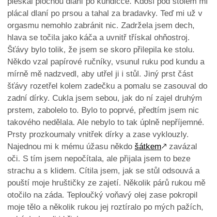
pleskal plochou dlaní po kundičce. Kdosi pod stolem mi
plácal dlaní po prsou a tahal za bradavky. Teď mi už v
orgasmu nemohlo zabránit nic. Zadržela jsem dech,
hlava se točila jako káča a uvnitř třískal ohňostroj.
Šťávy bylo tolik, že jsem se skoro přilepila ke stolu.
Někdo vzal papírové ručníky, vsunul ruku pod kundu a
mírně mě nadzvedl, aby utřel ji i stůl. Jiný prst část
šťávy rozetřel kolem zadečku a pomalu se zasouval do
zadní dírky. Cukla jsem sebou, jak do ní zajel druhým
prstem, zabolelo to. Bylo to poprvé, předtím jsem nic
takového nedělala. Ale nebylo to tak úplně nepříjemné.
Prsty prozkoumaly vnitřek dírky a zase vyklouzly.
Najednou mi k mému úžasu někdo
šátkem
🡕
zavázal
oči. S tím jsem nepočítala, ale přijala jsem to beze
strachu a s klidem. Cítila jsem, jak se stůl odsouvá a
pouští moje hruštičky ze zajetí. Několik párů rukou mě
otočilo na záda. Teploučký voňavý olej zase pokropil
moje tělo a několik rukou jej roztíralo po mých pažích,