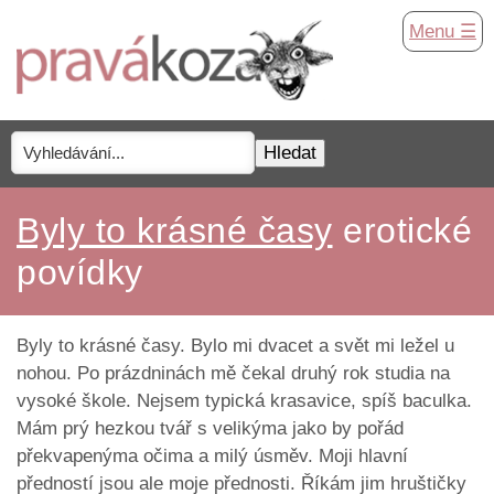
Menu ☰
Byly to krásné časy
erotické
povídky
Byly to krásné časy. Bylo mi dvacet a svět mi ležel u
nohou. Po prázdninách mě čekal druhý rok studia na
vysoké škole. Nejsem typická krasavice, spíš baculka.
Mám prý hezkou tvář s velikýma jako by pořád
překvapenýma očima a milý úsměv. Moji hlavní
předností jsou ale moje přednosti. Říkám jim hruštičky