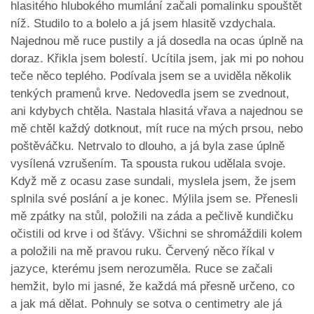
hlasitého hlubokého mumlání začali pomalinku spouštět
níž. Studilo to a bolelo a já jsem hlasitě vzdychala.
Najednou mě ruce pustily a já dosedla na ocas úplně na
doraz. Křikla jsem bolestí. Ucítila jsem, jak mi po nohou
teče něco teplého. Podívala jsem se a uviděla několik
tenkých pramenů krve. Nedovedla jsem se zvednout,
ani kdybych chtěla. Nastala hlasitá vřava a najednou se
mě chtěl každý dotknout, mít ruce na mých prsou, nebo
poštěváčku. Netrvalo to dlouho, a já byla zase úplně
vysílená vzrušením. Ta spousta rukou udělala svoje.
Když mě z ocasu zase sundali, myslela jsem, že jsem
splnila své poslání a je konec. Mýlila jsem se. Přenesli
mě zpátky na stůl, položili na záda a pečlivě kundičku
očistili od krve i od šťávy. Všichni se shromáždili kolem
a položili na mě pravou ruku. Červený něco říkal v
jazyce, kterému jsem nerozuměla. Ruce se začali
hemžit, bylo mi jasné, že každá má přesně určeno, co
a jak má dělat. Pohnuly se sotva o centimetry ale já