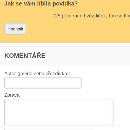
Jak se vám líbila povídka?
3
4
Hodnotit
KOMENTÁŘE
Autor (jméno nebo přezdívka):
Zpráva: