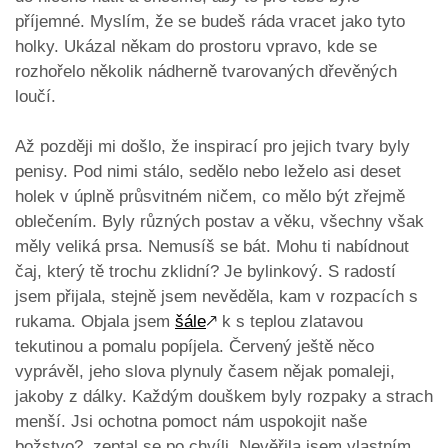
příjemné. Myslím, že se budeš ráda vracet jako tyto
holky. Ukázal někam do prostoru vpravo, kde se
rozhořelo několik nádherně tvarovaných dřevěných
loučí.
Až později mi došlo, že inspirací pro jejich tvary byly
penisy. Pod nimi stálo, sedělo nebo leželo asi deset
holek v úplně průsvitném ničem, co mělo být zřejmě
oblečením. Byly různých postav a věku, všechny však
měly veliká prsa. Nemusíš se bát. Mohu ti nabídnout
čaj, který tě trochu zklidní? Je bylinkový. S radostí
jsem přijala, stejně jsem nevěděla, kam v rozpacích s
rukama. Objala jsem
šále
🡕
k s teplou zlatavou
tekutinou a pomalu popíjela. Červený ještě něco
vyprávěl, jeho slova plynuly časem nějak pomaleji,
jakoby z dálky. Každým douškem byly rozpaky a strach
menší. Jsi ochotna pomoct nám uspokojit naše
božstvo?, zeptal se po chvíli. Nevěřila jsem vlastním