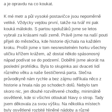
a je opravdu na co koukat.
K mé metr a půl vysoké postavičce jsou nepoměrně
veliké. Vždycky vejdou první, takže na tvář mi pak
kouká málokdo. S partou spolužáků jsme se letos
vybrali za krásami naši země. Právě jsme na naší pouti
přijeli do městečka, kde historie dýchala na každém
kroku. Prošli jsme v tom nesnesitelném horku všechny
uličku křížem krážem, až dostal někdo spásonosný
nápad podívat se do podzemí. Doběhli jsme akorát na
poslední prohlídku. Byla to skupinka asi dvaceti lidí
různého věku a naše šestičlenná parta. Slečna
průvodkyně nám rychle a bez zájmu odříkala něco z
historie a hnala nás po schodech dolů. Nebylo tam
skoro nic, jen dlouhé rozvětvené chodby, minimálně
osvětlené, kde si všichni otloukali hlavy o strop. Tady
jsem děkovala za svou výšku. Na několika místech
byly osvětlené rozbité hliněné nádoby a různé