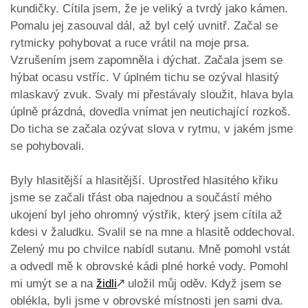
kundičky. Cítila jsem, že je veliký a tvrdý jako kámen.
Pomalu jej zasouval dál, až byl celý uvnitř. Začal se
rytmicky pohybovat a ruce vrátil na moje prsa.
Vzrušením jsem zapomněla i dýchat. Začala jsem se
hýbat ocasu vstříc. V úplném tichu se ozýval hlasitý
mlaskavý zvuk. Svaly mi přestávaly sloužit, hlava byla
úplně prázdná, dovedla vnímat jen neutichající rozkoš.
Do ticha se začala ozývat slova v rytmu, v jakém jsme
se pohybovali.
Byly hlasitější a hlasitější. Uprostřed hlasitého křiku
jsme se začali třást oba najednou a součástí mého
ukojení byl jeho ohromný výstřik, který jsem cítila až
kdesi v žaludku. Svalil se na mne a hlasitě oddechoval.
Zelený mu po chvilce nabídl sutanu. Mně pomohl vstát
a odvedl mě k obrovské kádi plné horké vody. Pomohl
mi umýt se a na
židli
🡕
uložil můj oděv. Když jsem se
oblékla, byli jsme v obrovské místnosti jen sami dva.