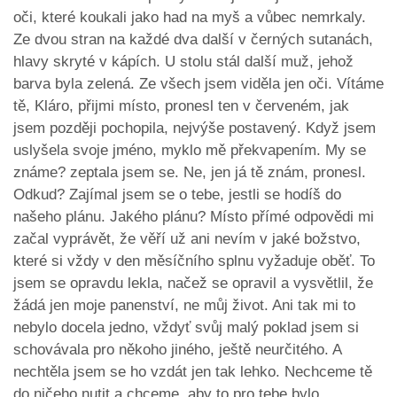
oči, které koukali jako had na myš a vůbec nemrkaly.
Ze dvou stran na každé dva další v černých sutanách,
hlavy skryté v kápích. U stolu stál další muž, jehož
barva byla zelená. Ze všech jsem viděla jen oči. Vítáme
tě, Kláro, přijmi místo, pronesl ten v červeném, jak
jsem později pochopila, nejvýše postavený. Když jsem
uslyšela svoje jméno, myklo mě překvapením. My se
známe? zeptala jsem se. Ne, jen já tě znám, pronesl.
Odkud? Zajímal jsem se o tebe, jestli se hodíš do
našeho plánu. Jakého plánu? Místo přímé odpovědi mi
začal vyprávět, že věří už ani nevím v jaké božstvo,
které si vždy v den měsíčního splnu vyžaduje oběť. To
jsem se opravdu lekla, načež se opravil a vysvětlil, že
žádá jen moje panenství, ne můj život. Ani tak mi to
nebylo docela jedno, vždyť svůj malý poklad jsem si
schovávala pro někoho jiného, ještě neurčitého. A
nechtěla jsem se ho vzdát jen tak lehko. Nechceme tě
do ničeho nutit a chceme, aby to pro tebe bylo