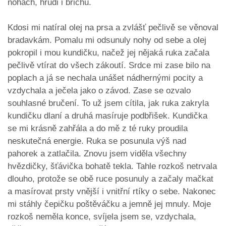
nohách, hrudi i břichu.
Kdosi mi natíral olej na prsa a zvlášť pečlivě se věnoval
bradavkám. Pomalu mi odsunuly nohy od sebe a olej
pokropil i mou kundičku, načež jej nějaká ruka začala
pečlivě vtírat do všech zákoutí. Srdce mi zase bilo na
poplach a já se nechala unášet nádhernými pocity a
vzdychala a ječela jako o závod. Zase se ozvalo
souhlasné bručení. To už jsem cítila, jak ruka zakryla
kundičku dlaní a druhá masíruje podbřišek. Kundička
se mi krásně zahřála a do mě z té ruky proudila
neskutečná energie. Ruka se posunula výš nad
pahorek a zatlačila. Znovu jsem viděla všechny
hvězdičky, šťávička bohatě tekla. Tahle rozkoš netrvala
dlouho, protože se obě ruce posunuly a začaly mačkat
a masírovat prsty vnější i vnitřní rtíky o sebe. Nakonec
mi stáhly čepičku poštěváčku a jemně jej mnuly. Moje
rozkoš neměla konce, svíjela jsem se, vzdychala,