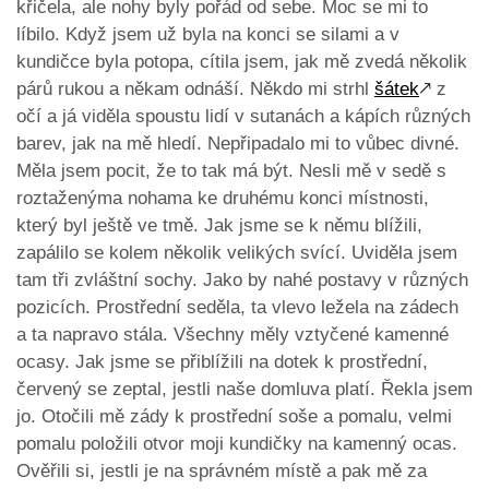
křičela, ale nohy byly pořád od sebe. Moc se mi to
líbilo. Když jsem už byla na konci se silami a v
kundičce byla potopa, cítila jsem, jak mě zvedá několik
párů rukou a někam odnáší. Někdo mi strhl
šátek
🡕
z
očí a já viděla spoustu lidí v sutanách a kápích různých
barev, jak na mě hledí. Nepřipadalo mi to vůbec divné.
Měla jsem pocit, že to tak má být. Nesli mě v sedě s
roztaženýma nohama ke druhému konci místnosti,
který byl ještě ve tmě. Jak jsme se k němu blížili,
zapálilo se kolem několik velikých svící. Uviděla jsem
tam tři zvláštní sochy. Jako by nahé postavy v různých
pozicích. Prostřední seděla, ta vlevo ležela na zádech
a ta napravo stála. Všechny měly vztyčené kamenné
ocasy. Jak jsme se přiblížili na dotek k prostřední,
červený se zeptal, jestli naše domluva platí. Řekla jsem
jo. Otočili mě zády k prostřední soše a pomalu, velmi
pomalu položili otvor moji kundičky na kamenný ocas.
Ověřili si, jestli je na správném místě a pak mě za