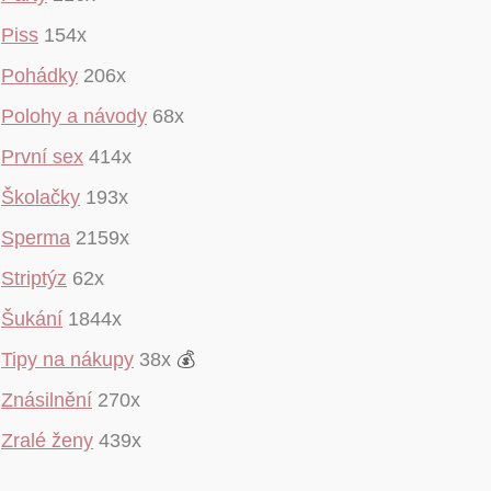
Piss
154x
Pohádky
206x
Polohy a návody
68x
První sex
414x
Školačky
193x
Sperma
2159x
Striptýz
62x
Šukání
1844x
Tipy na nákupy
38x
💰
Znásilnění
270x
Zralé ženy
439x