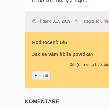
nádherně ošoustaný a ukojený.
🕙 Přidáno
31.5.2019
📂 Kategorie:
Orál
Hodnocení:
5/5
Jak se vám líbila povídka?
0
1
2
3
4
Hodnotit
KOMENTÁŘE