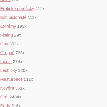
Erotické pomůcky
411x
Exhibicionisté
111x
Extrémy
193x
Fisting
29x
Gay
352x
Grupáč
738x
Incest
274x
Lesbičky
320x
Masturbace
511x
Nevěra
351x
Orál
2404x
Párty
216x