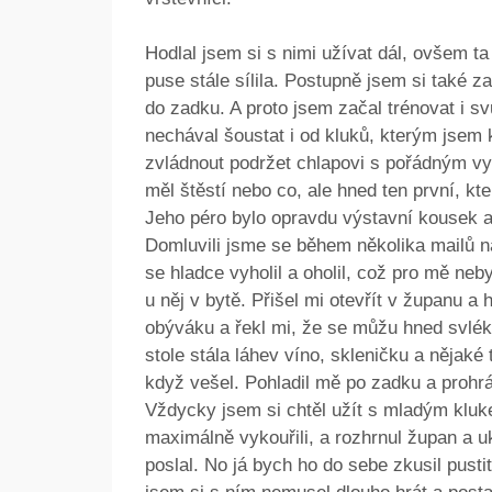
Hodlal jsem si s nimi užívat dál, ovšem t
puse stále sílila. Postupně jsem si také z
do zadku. A proto jsem začal trénovat i s
nechával šoustat i od kluků, kterým jsem 
zvládnout podržet chlapovi s pořádným vy
měl štěstí nebo co, ale hned ten první, kte
Jeho péro bylo opravdu výstavní kousek a
Domluvili jsme se během několika mailů n
se hladce vyholil a oholil, což pro mě ne
u něj v bytě. Přišel mi otevřít v županu 
obýváku a řekl mi, že se můžu hned svlékn
stole stála láhev víno, skleničku a nějaké 
když vešel. Pohladil mě po zadku a prohráb
Vždycky jsem si chtěl užít s mladým kluk
maximálně vykouřili, a rozhrnul župan a uk
poslal. No já bych ho do sebe zkusil pustit