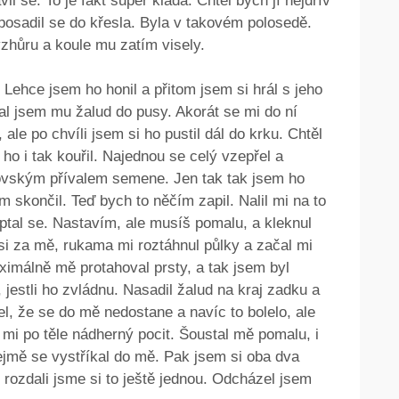
l se. To je fakt super kláda. Chtěl bych jí nejdřív
posadil se do křesla. Byla v takovém polosedě.
zhůru a koule mu zatím visely.
 Lehce jsem ho honil a přitom jsem si hrál s jeho
zal jsem mu žalud do pusy. Akorát se mi do ní
ale po chvíli jsem si ho pustil dál do krku. Chtěl
ho i tak kouřil. Najednou se celý vzepřel a
brovským přívalem semene. Jen tak tak jsem ho
m skončil. Teď bych to něčím zapil. Nalil mi na to
ptal se. Nastavím, ale musíš pomalu, a kleknul
si za mě, rukama mi roztáhnul půlky a začal mi
aximálně mě protahoval prsty, a tak jsem byl
jestli ho zvládnu. Nasadil žalud na kraj zadku a
el, že se do mě nedostane a navíc to bolelo, ale
 mi po těle nádherný pocit. Šoustal mě pomalu, i
ejmě se vystříkal do mě. Pak jsem si oba dva
, rozdali jsme si to ještě jednou. Odcházel jsem