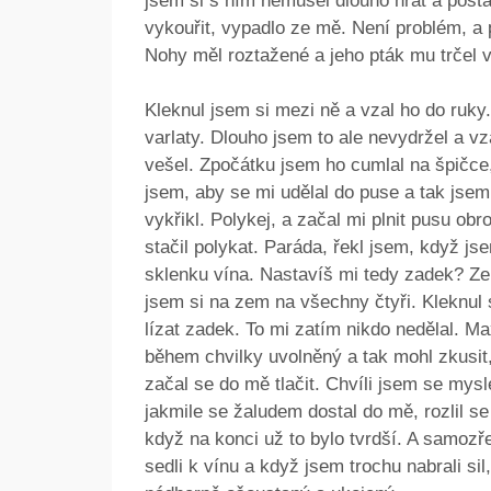
jsem si s ním nemusel dlouho hrát a postavi
vykouřit, vypadlo ze mě. Není problém, a 
Nohy měl roztažené a jeho pták mu trčel v
Kleknul jsem si mezi ně a vzal ho do ruky.
varlaty. Dlouho jsem to ale nevydržel a v
vešel. Zpočátku jsem ho cumlal na špičce, 
jsem, aby se mi udělal do puse a tak jsem 
vykřikl. Polykej, a začal mi plnit pusu o
stačil polykat. Paráda, řekl jsem, když jse
sklenku vína. Nastavíš mi tedy zadek? Ze
jsem si na zem na všechny čtyři. Kleknul 
lízat zadek. To mi zatím nikdo nedělal. M
během chvilky uvolněný a tak mohl zkusit, 
začal se do mě tlačit. Chvíli jsem se mysl
jakmile se žaludem dostal do mě, rozlil se
když na konci už to bylo tvrdší. A samozř
sedli k vínu a když jsem trochu nabrali sil