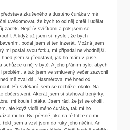
a představa zkušeného a tlustého čuráka v mé
ačal uvědomovat, že bych to od něj chtěl i udělat
vůj zadek. Nejdřív svíčkami a pak jsem se
kouřil. A když už jsem si myslel, že bych
bavením, podal jsem si ten inzerát. Možná jsem
rý mi poslal svou fotku, mi připadal nejvhodnější.
 hned jsem si představil, jak ho mám v puse.
a schůzce u něj v bytě. A jeho přáním bylo, abych
byl problém, a tak jsem ve smluvený večer zazvonil
a hned mě zval dál. Nasměroval mě hned od
out. Při svlékání jsem se rozhlížel okolo. Na
to občerstvení. Akorát jsem si stahoval trenýrky,
nul mi koule i ptáka. Jsem rád, že jsi se oholil.
em, ale když viděl mého čuráka, tak mi ho
ázal mi ho. Byl přesně jako na té fotce co mi
, řekl jsem a vzal jsem do ruky jeho náčiní. Ani