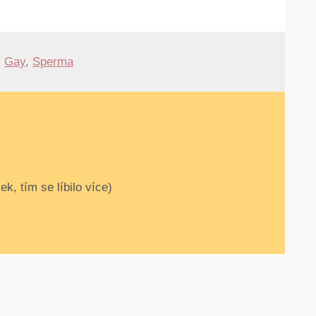
,
Gay
,
Sperma