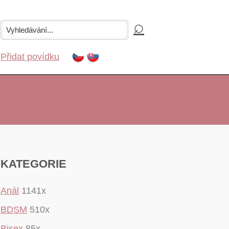
Přidat povídku
KATEGORIE
Anál
1141x
BDSM
510x
Bisex
85x