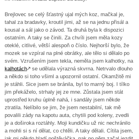
Brejlovec se celý šťastný ujal mých koz, mačkal je,
tahal za bradavky, kroutil jimi, až se na jednu přisál a
kousal a sál jako o závod. Ta druhá byla k dispozici
ostatním. A taky se činili. Za chvíli jsem měla kozy
oteklé, citlivé, větší alespoň o číslo. Nejhorší bylo, že
mozek se vzpíral na plné obrátky, ale tělo si dělalo po
svém. Vzrušením jsem tekla, neměla jsem kalhotky, na
kalhotách
🡕
se udělala výrazná skvrna. Netrvalo dlouho
a někdo si toho všiml a upozornil ostatní. Okamžitě mi
je stáhli. Sice jsem se bránila, byl to marný boj. I tílko
jim překáželo, strhaly jej ze mne. Zůstala jsem stát
uprostřed kruhu úplně nahá, i sandály jsem někde
ztratila. Nelíbilo se jim, že jsem nestabilní, tak mě
povalili zády na kapotu auta, chytili pod koleny, zvedli
je a doširoka roztáhly. Moji kundičku už nic nechránilo
a mohli si s ní dělat, co chtěli. A taky dělali. Cítila jsem,
jak mi někdo hladí poštěváčka, pak po něm začal jezdit