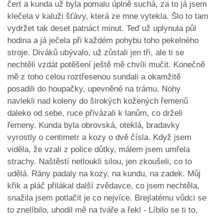
čert a kunda už byla pomalu úplně suchá, za to já jsem
klečela v kaluži šťávy, která ze mne vytekla. Šlo to tam
vydržet tak deset patnáct minut. Teď už uplynula půl
hodina a já ječela při každém pohybu toho pekelného
stroje. Diváků ubývalo, už zůstali jen tři, ale ti se
nechtěli vzdát potěšení ještě mě chvíli mučit. Konečně
mě z toho celou roztřesenou sundali a okamžitě
posadili do houpačky, upevněné na trámu. Nohy
navlekli nad koleny do širokých kožených řemenů
daleko od sebe, ruce přivázali k lanům, co drželi
řemeny. Kunda byla obrovská, oteklá, bradavky
vyrostly o centimetr a kozy o dvě čísla. Když jsem
viděla, že vzali z police důtky, málem jsem umřela
strachy. Naštěstí netloukli silou, jen zkoušeli, co to
udělá. Rány padaly na kozy, na kundu, na zadek. Můj
křik a pláč přilákal další zvědavce, co jsem nechtěla,
snažila jsem potlačit je co nejvíce. Brejlatému vůdci se
to znelíbilo, uhodil mě na tváře a řekl - Líbilo se ti to,