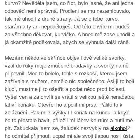
kurvo? Nevěděla jsem, co říct, bylo jasné, že ani jedna
odpověď není správná. Prodlení se mu nezamlouvalo,
tak mě uhodil z druhé strany. Já se o tebe kurvo,
starám a ty ani nepoděkuješ. Od této chvíle mi budeš
za všechno děkovat, kurvičko. A hned mě zase uhodil a
já okamžitě poděkovala, abych se vyhnula další ráně.
Mezitím někdo ve skříňce objevil dvě veliké svorky,
vzal do ruky moje zmučené bradavky a svorky na ně
připevnil. Moc to bolelo, tohle s rozkoší, kterou jsem
zažívala s mužem, nemělo nic společného. Asi ji to bolí
kluci, musíme ji to ošetřit a podat něco proti bolesti.
Vyšel ven a za chvíli se vrátil s velikou ještě nenačatou
lahví koňaku. Otevřel ho a polil mi prsa. Pálilo to k
zbláznění. Pak mi z výšky lil koňak na kundu, a když
ho to přestalo bavit, přiložil mi láhev ke rtům a nutil mě
pít. Zakuckala jsem se, žaludek nezvyklý na
alkohol
🡕
ho odmítal přijmout, ucpal mi ale svoji tlapou nos i ústa