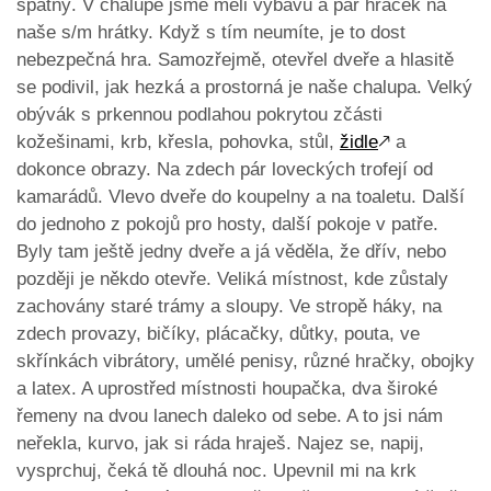
špatný. V chalupě jsme měli výbavu a pár hraček na
naše s/m hrátky. Když s tím neumíte, je to dost
nebezpečná hra. Samozřejmě, otevřel dveře a hlasitě
se podivil, jak hezká a prostorná je naše chalupa. Velký
obývák s prkennou podlahou pokrytou zčásti
kožešinami, krb, křesla, pohovka, stůl,
židle
🡕
a
dokonce obrazy. Na zdech pár loveckých trofejí od
kamarádů. Vlevo dveře do koupelny a na toaletu. Další
do jednoho z pokojů pro hosty, další pokoje v patře.
Byly tam ještě jedny dveře a já věděla, že dřív, nebo
později je někdo otevře. Veliká místnost, kde zůstaly
zachovány staré trámy a sloupy. Ve stropě háky, na
zdech provazy, bičíky, plácačky, důtky, pouta, ve
skřínkách vibrátory, umělé penisy, různé hračky, obojky
a latex. A uprostřed místnosti houpačka, dva široké
řemeny na dvou lanech daleko od sebe. A to jsi nám
neřekla, kurvo, jak si ráda hraješ. Najez se, napij,
vysprchuj, čeká tě dlouhá noc. Upevnil mi na krk