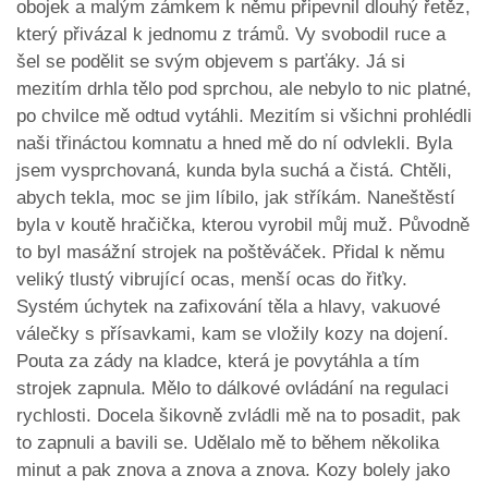
obojek a malým zámkem k němu připevnil dlouhý řetěz,
který přivázal k jednomu z trámů. Vy svobodil ruce a
šel se podělit se svým objevem s parťáky. Já si
mezitím drhla tělo pod sprchou, ale nebylo to nic platné,
po chvilce mě odtud vytáhli. Mezitím si všichni prohlédli
naši třináctou komnatu a hned mě do ní odvlekli. Byla
jsem vysprchovaná, kunda byla suchá a čistá. Chtěli,
abych tekla, moc se jim líbilo, jak stříkám. Naneštěstí
byla v koutě hračička, kterou vyrobil můj muž. Původně
to byl masážní strojek na poštěváček. Přidal k němu
veliký tlustý vibrující ocas, menší ocas do řiťky.
Systém úchytek na zafixování těla a hlavy, vakuové
válečky s přísavkami, kam se vložily kozy na dojení.
Pouta za zády na kladce, která je povytáhla a tím
strojek zapnula. Mělo to dálkové ovládání na regulaci
rychlosti. Docela šikovně zvládli mě na to posadit, pak
to zapnuli a bavili se. Udělalo mě to během několika
minut a pak znova a znova a znova. Kozy bolely jako