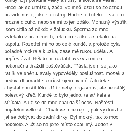
kundy. Byl pořádně velký a tlustý a sotva se vešel.
Hned jak se uhnízdil, začal ve mně jezdit se železnou
pravidelností, jako šicí stroj. Hodně to bolelo. Trvalo to
hrozně dlouho, nebo se mi to jen zdálo. Mohutný výstřik
jsem cítila až někde v žaludku. Sperma ze mne
vytékalo v pramenech, teklo po zadku a stékalo na
kapotu. Rozetřel mi ho po celé kundě, a protože byla
pořádně mokrá a kluzká, zase mě rukou udělal. A
nepřestával. Někdo mi roztáhl pysky a on do
nekonečna dráždil poštěváček. Třásla jsem se jako
ratlík ve sněhu, svaly vypověděly poslušnost, mozek si
nedovedl poradit s ohňostrojem uvnitř, žaludek se
chystal opustit tělo. Už to nebyl orgasmus, ale neustálý
bolestivý křeč. Kundě to bylo jedno, ta stříkala a
stříkala. A už se do mne cpal další ocas. Naštěstí
přijatelné velkosti. Chvíli ve mně rejdil, pak vyklouzl a
jal se dobývat do zadní dírky. Byl mokrý, tak to moc
nebolelo. A už se na jeho místo cpal jiný. Jeden v