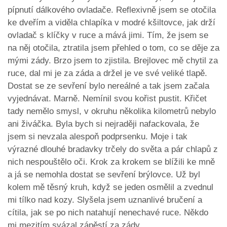
pípnutí dálkového ovladače. Reflexivně jsem se otočila
ke dveřím a viděla chlapíka v modré kšiltovce, jak drží
ovladač s klíčky v ruce a mává jimi. Tím, že jsem se
na něj otočila, ztratila jsem přehled o tom, co se děje za
mými zády. Brzo jsem to zjistila. Brejlovec mě chytil za
ruce, dal mi je za záda a držel je ve své veliké tlapě.
Dostat se ze sevření bylo nereálné a tak jsem začala
vyjednávat. Marně. Nemínil svou kořist pustit. Křičet
tady nemělo smysl, v okruhu několika kilometrů nebylo
ani živáčka. Byla bych si nejraději nafackovala, že
jsem si nevzala alespoň podprsenku. Moje i tak
výrazné dlouhé bradavky trčely do světa a pár chlapů z
nich nespouštělo oči. Krok za krokem se blížili ke mně
a já se nemohla dostat se sevření brýlovce. Už byl
kolem mě těsný kruh, když se jeden osmělil a zvednul
mi tílko nad kozy. Slyšela jsem uznanlivé bručení a
cítila, jak se po nich natahují nenechavé ruce. Někdo
mi mezitím svázal zápěstí za zády.