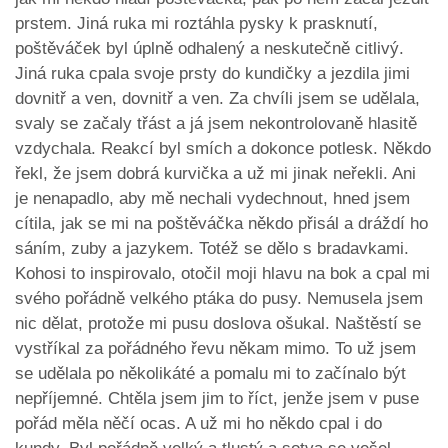
prstem. Jiná ruka mi roztáhla pysky k prasknutí,
poštěváček byl úplně odhalený a neskutečně citlivý.
Jiná ruka cpala svoje prsty do kundičky a jezdila jimi
dovnitř a ven, dovnitř a ven. Za chvíli jsem se udělala,
svaly se začaly třást a já jsem nekontrolovaně hlasitě
vzdychala. Reakcí byl smích a dokonce potlesk. Někdo
řekl, že jsem dobrá kurvička a už mi jinak neřekli. Ani
je nenapadlo, aby mě nechali vydechnout, hned jsem
cítila, jak se mi na poštěváčka někdo přisál a dráždí ho
sáním, zuby a jazykem. Totéž se dělo s bradavkami.
Kohosi to inspirovalo, otočil moji hlavu na bok a cpal mi
svého pořádně velkého ptáka do pusy. Nemusela jsem
nic dělat, protože mi pusu doslova ošukal. Naštěstí se
vystříkal za pořádného řevu někam mimo. To už jsem
se udělala po několikáté a pomalu mi to začínalo být
nepříjemné. Chtěla jsem jim to říct, jenže jsem v puse
pořád měla něčí ocas. A už mi ho někdo cpal i do