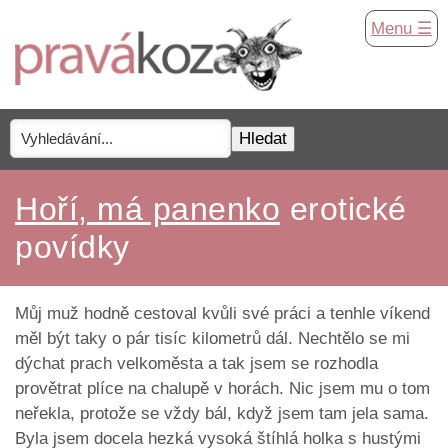
Menu ☰
Hoří, má panenko
erotické
povídky
Můj muž hodně cestoval kvůli své práci a tenhle víkend
měl být taky o pár tisíc kilometrů dál. Nechtělo se mi
dýchat prach velkoměsta a tak jsem se rozhodla
provětrat plíce na chalupě v horách. Nic jsem mu o tom
neřekla, protože se vždy bál, když jsem tam jela sama.
Byla jsem docela hezká vysoká štíhlá holka s hustými