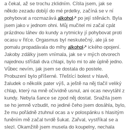
a čekal, až se trochu zklidním. Cítila jsem, jak se
někdo zezadu dobíjí do mé prdelky, začíná se v ní
pohybovat a rozmazává
alkohol
🡕
po její stěnách. Byla
jsem jako v jednom ohni. Můj mučitel mi začal cpát
prázdnou láhev do kundy a rytmicky jí pohybovat proti
ocasu v řiťce. Orgasmus byl neskutečný, ale já se
pomalu propadávala do mlhy
alkohol
🡕
ického opojení.
Jakoby zdálky jsem vnímala, jak se v mých otvorech
najednou střídali dva chlapi, bylo mi to ale úplně jedno.
Vůbec nevím, jak jsem se dostala do postele.
Probuzení bylo příšerné. Třeštící bolest v hlavě,
žaludek o několik pater výš, a ještě na něj tlačil veliký
chlap, který na mně očividně usnul, ani ocas nevytáhl z
kundy. Nebyla šance se zpod něj dostat. Snažila jsem
se ho jemně vzbudit, no jediné čeho jsem dosáhla, bylo,
že mu pořádně ztuhnul ocas a v polospánku s hlasitým
funěním mě začal tvrdě šukat. Zařval, vystříkal se a
slezl. Okamžitě jsem musela do koupelny, nechala