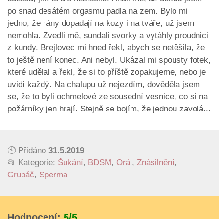
po snad desátém orgasmu padla na zem. Bylo mi
jedno, že rány dopadají na kozy i na tváře, už jsem
nemohla. Zvedli mě, sundali svorky a vytáhly proudnici
z kundy. Brejlovec mi hned řekl, abych se netěšila, že
to ještě není konec. Ani nebyl. Ukázal mi spousty fotek,
které udělal a řekl, že si to příště zopakujeme, nebo je
uvidí každý. Na chalupu už nejezdím, dověděla jsem
se, že to byli ochmelové ze sousední vesnice, co si na
požárníky jen hrají. Stejně se bojím, že jednou zavolá...
🕙 Přidáno
31.5.2019
📂 Kategorie:
Šukání
,
BDSM
,
Orál
,
Znásilnění
,
Grupáč
,
Sperma
Hodnocení:
5/5