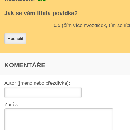
Jak se vám líbila povídka?
3
4
Hodnotit
KOMENTÁŘE
Autor (jméno nebo přezdívka):
Zpráva: