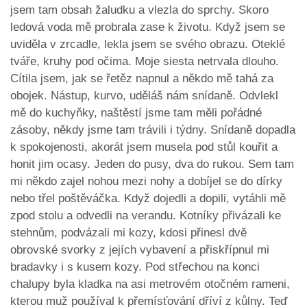
jsem tam obsah žaludku a vlezla do sprchy. Skoro
ledová voda mě probrala zase k životu. Když jsem se
uviděla v zrcadle, lekla jsem se svého obrazu. Oteklé
tváře, kruhy pod očima. Moje siesta netrvala dlouho.
Cítila jsem, jak se řetěz napnul a někdo mě tahá za
obojek. Nástup, kurvo, uděláš nám snídaně. Odvlekl
mě do kuchyňky, naštěstí jsme tam měli pořádné
zásoby, někdy jsme tam trávili i týdny. Snídaně dopadla
k spokojenosti, akorát jsem musela pod stůl kouřit a
honit jim ocasy. Jeden do pusy, dva do rukou. Sem tam
mi někdo zajel nohou mezi nohy a dobíjel se do dírky
nebo třel poštěváčka. Když dojedli a dopili, vytáhli mě
zpod stolu a odvedli na verandu. Kotníky přivázali ke
stehnům, podvázali mi kozy, kdosi přinesl dvě
obrovské svorky z jejích vybavení a přiskřípnul mi
bradavky i s kusem kozy. Pod střechou na konci
chalupy byla kladka na asi metrovém otočném rameni,
kterou muž používal k přemísťování dříví z kůlny. Teď