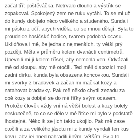
začal třít poštěváčka. Netrvalo dlouho a výstřik se
zopakoval. Spokojený zem ne ruku vytáhl. To se mi už
do kundy dobíjelo něco velikého a studeného. Sundali
mi pásku z očí, abych viděla, co se mnou dělají. Byla to
proudnice hasičské hadice, tvarem podobná ocasu.
Uklidňovali mě, že jedna z nejmenších, ty větší prý
později. Měla v průměru kolem dvanácti centimetrů.
Upevnili mi ji kolem třísel, aby nemohla ven. Odvázali
mě od sloupu, aby mě otočili. Teď měli dispozici moji
zadní dírku, kunda byla obsazena koncovkou. Sundali
mi svorky z bradavek a začali mi mačkat kozy a
natahovat bradavky. Pak mě někdo chytil zezadu za
obě kozy a dobíjel se do mé řiťky svým ocasem.
Protože člověk vždy vnímá větší bolest a kozy bolely
neskutečně, to co se dělo v mé řiťce mi bylo v podstatě
lhostejné. Několik se jich takto ukojilo. Pak mě zase
otočili a za velikého jásotu mi z kundy vyndali ten kus
kovu, aby jej hned nahradili jiným, větším. Byla to