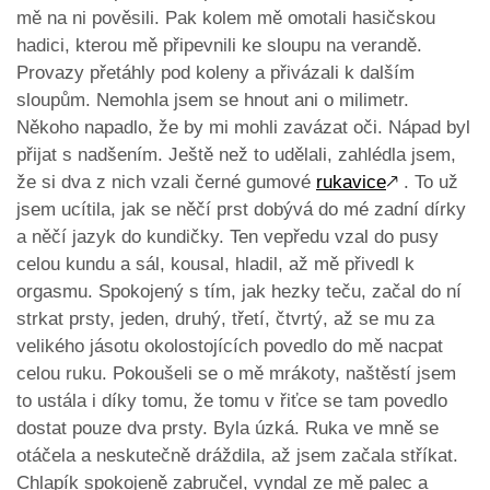
mě na ni pověsili. Pak kolem mě omotali hasičskou
hadici, kterou mě připevnili ke sloupu na verandě.
Provazy přetáhly pod koleny a přivázali k dalším
sloupům. Nemohla jsem se hnout ani o milimetr.
Někoho napadlo, že by mi mohli zavázat oči. Nápad byl
přijat s nadšením. Ještě než to udělali, zahlédla jsem,
že si dva z nich vzali černé gumové
rukavice
🡕
. To už
jsem ucítila, jak se něčí prst dobývá do mé zadní dírky
a něčí jazyk do kundičky. Ten vepředu vzal do pusy
celou kundu a sál, kousal, hladil, až mě přivedl k
orgasmu. Spokojený s tím, jak hezky teču, začal do ní
strkat prsty, jeden, druhý, třetí, čtvrtý, až se mu za
velikého jásotu okolostojících povedlo do mě nacpat
celou ruku. Pokoušeli se o mě mrákoty, naštěstí jsem
to ustála i díky tomu, že tomu v řiťce se tam povedlo
dostat pouze dva prsty. Byla úzká. Ruka ve mně se
otáčela a neskutečně dráždila, až jsem začala stříkat.
Chlapík spokojeně zabručel, vyndal ze mě palec a