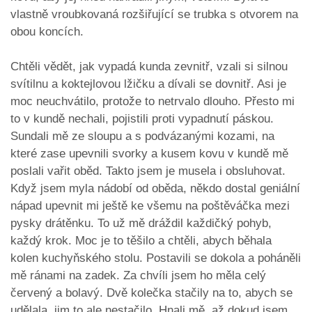
vlastně vroubkovaná rozšiřující se trubka s otvorem na
obou koncích.
Chtěli vědět, jak vypadá kunda zevnitř, vzali si silnou
svítilnu a koktejlovou lžičku a dívali se dovnitř. Asi je
moc neuchvátilo, protože to netrvalo dlouho. Přesto mi
to v kundě nechali, pojistili proti vypadnutí páskou.
Sundali mě ze sloupu a s podvázanými kozami, na
které zase upevnili svorky a kusem kovu v kundě mě
poslali vařit oběd. Takto jsem je musela i obsluhovat.
Když jsem myla nádobí od oběda, někdo dostal geniální
nápad upevnit mi ještě ke všemu na poštěváčka mezi
pysky drátěnku. To už mě dráždil každičký pohyb,
každý krok. Moc je to těšilo a chtěli, abych běhala
kolen kuchyňského stolu. Postavili se dokola a poháněli
mě ránami na zadek. Za chvíli jsem ho měla celý
červený a bolavý. Dvě kolečka stačily na to, abych se
udělala, jim to ale nestačilo. Hnali mě, až dokud jsem