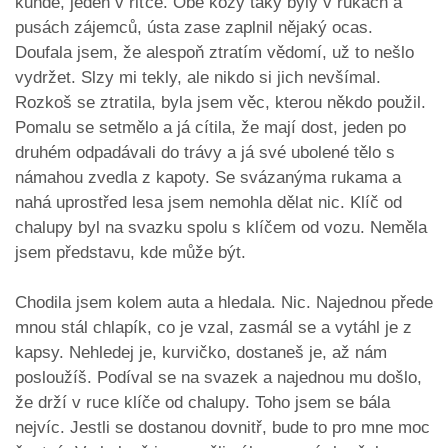
kundě, jeden v řiťce. Obě kozy taky byly v rukách a
pusách zájemců, ústa zase zaplnil nějaký ocas.
Doufala jsem, že alespoň ztratím vědomí, už to nešlo
vydržet. Slzy mi tekly, ale nikdo si jich nevšímal.
Rozkoš se ztratila, byla jsem věc, kterou někdo použil.
Pomalu se setmělo a já cítila, že mají dost, jeden po
druhém odpadávali do trávy a já své ubolené tělo s
námahou zvedla z kapoty. Se svázanýma rukama a
nahá uprostřed lesa jsem nemohla dělat nic. Klíč od
chalupy byl na svazku spolu s klíčem od vozu. Neměla
jsem představu, kde může být.
Chodila jsem kolem auta a hledala. Nic. Najednou přede
mnou stál chlapík, co je vzal, zasmál se a vytáhl je z
kapsy. Nehledej je, kurvičko, dostaneš je, až nám
posloužíš. Podíval se na svazek a najednou mu došlo,
že drží v ruce klíče od chalupy. Toho jsem se bála
nejvíc. Jestli se dostanou dovnitř, bude to pro mne moc