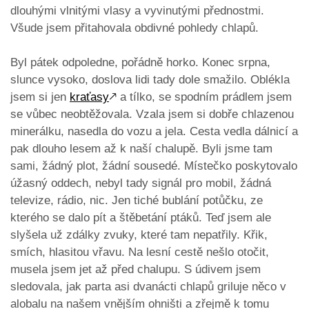
dlouhými vlnitými vlasy a vyvinutými přednostmi.
Všude jsem přitahovala obdivné pohledy chlapů.
Byl pátek odpoledne, pořádně horko. Konec srpna,
slunce vysoko, doslova lidi tady dole smažilo. Oblékla
jsem si jen
kraťasy
🡕
a tílko, se spodním prádlem jsem
se vůbec neobtěžovala. Vzala jsem si dobře chlazenou
minerálku, nasedla do vozu a jela. Cesta vedla dálnicí a
pak dlouho lesem až k naší chalupě. Byli jsme tam
sami, žádný plot, žádní sousedé. Místečko poskytovalo
úžasný oddech, nebyl tady signál pro mobil, žádná
televize, rádio, nic. Jen tiché bublání potůčku, ze
kterého se dalo pít a štěbetání ptáků. Teď jsem ale
slyšela už zdálky zvuky, které tam nepatřily. Křik,
smích, hlasitou vřavu. Na lesní cestě nešlo otočit,
musela jsem jet až před chalupu. S údivem jsem
sledovala, jak parta asi dvanácti chlapů griluje něco v
alobalu na našem vnějším ohništi a zřejmě k tomu