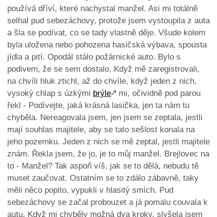
používá dříví, které nachystal manžel. Asi mi totálně
selhal pud sebezáchovy, protože jsem vystoupila z auta
a šla se podívat, co se tady vlastně děje. Všude kolem
byla uložena nebo pohozena hasičská výbava, spousta
jídla a pití. Opodál stálo požárnické auto. Bylo s
podivem, že se sem dostalo. Když mě zaregistrovali,
na chvíli hluk ztichl, až do chvíle, když jeden z nich,
vysoký chlap s úzkými
brýle
🡕
mi, očividně pod parou
řekl - Podívejte, jaká krásná lasička, jen ta nám tu
chyběla. Nereagovala jsem, jen jsem se zeptala, jestli
mají souhlas majitele, aby se tato sešlost konala na
jeho pozemku. Jeden z nich se mě zeptal, jestli majitele
znám. Řekla jsem, že jo, je to můj manžel. Brejlovec na
to - Manžel? Tak aspoň víš, jak se to dělá, nebudu tě
muset zaučovat. Ostatním se to zdálo zábavně, taky
měli něco popito, vypukli v hlasitý smích. Pud
sebezáchovy se začal probouzet a já pomalu couvala k
autu. Když mi chyběly možná dva kroky, slyšela jsem