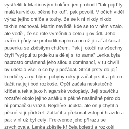
vystřelili k Martinovým bokům, jen prohodil "tak pojď ty
malá kurvičko, pěkné ho kuř", pak povolil. V očích viděl
výraz jejího chtíče a touhy, že se k ní nikdy nikdo
takhle nechoval. Martin nevěděl kde se to v něm vzalo,
ale veděl, že se role vyměnili a celou jj ovládl. Jeho
zvířecí půdy se probudili naplno a on už ji začal šukat
pusenku se zběsilym chtíčem. Pak ji otočil na všechny
čtyři "vyšpul tu prdelku a dělej si to sama" Lenka byla
naprosto omámená jeho silou a dominancí, v tu chvíli
by udělala vše, o co by ji požádal. Strčil prsty do její
kundičky a rychlými pohyby ruky ji začal prstit a přitom
tlačit na její bod rozkoše. Opět začala neskutečně
křičet a tekla jako Niagarské vodopády. Její stavičku
rozstřel okolo jejího análku a pěkné nasliněné péro do
ní pomaličku vrazil. Nejdříve ucukla, ale on ji chytil a
pěkné si ji přidržel. Zatlačil a překonal vstupní hrazdu a
pak v ní už byl celý. Frekvence jeho přírazu se
zrychlovala. Lenka zběsile křičela bolesti a rozkoší