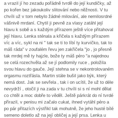
a vrazil jí ho zezadu pořádně tvrdě do její kundičky, až
po kořen bez jakoukoliv slitování nebo něžnosti. V tu
chvíli už v tom nebylo žádné milování, ale nemilosrdné
vášnivě mrdaní. Chytil ji pevně za vlasy zatáhl její
hlavu k sobě a s každým přírazem ještě více přitahoval
její hlavu. Lenka sténala a křičela s každým přírazem
víc a víc, sykl na ni " tak se ti to líbí ty kurvičko, tak to
máš ráda" v zoufalém řevu jen zakřičela "jo , jo přesně
tak mrdej mě ty hajzle, bože ty máš péro "a najednou
se celá rozechvěla až se jí podlomily ruce , položila
svou hlavu do gauče. Její stehna se v nekontrolovaném
orgasmu roztřásla. Martin stále bušil jako býk, který
nemá dost. Jak se sevřela , tak i on ucítil, že už to déle
nevydrží , otočil ji na zada v tu chvíli si s ní mohl dělat
co chtěl a moc dobře to věděl. Ještě párkrát do ní tvrdé
přirazil, v penisu mi začalo cukat, ihned vytáhl péro a
po pár přitazích výstřikl tak mohutně, že jeho husté bílé
semeno doletlo až na její obličej a její prsa. Lenka u