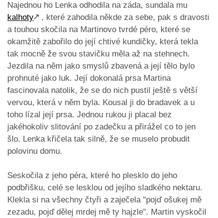
Najednou ho Lenka odhodila na záda, sundala mu
kalhoty
🡕
, které zahodila někde za sebe, pak s dravosti
a touhou skočila na Martinovo tvrdé péro, které se
okamžitě zabořilo do její chtivé kundičky, která tekla
tak mocně že svou stavičku měla až na stehnech.
Jezdila na něm jako smyslů zbavená a její tělo bylo
prohnuté jako luk. Její dokonalá prsa Martina
fascinovala natolik, že se do nich pustil ještě s větší
vervou, která v něm byla. Kousal ji do bradavek a u
toho lízal její prsa. Jednou rukou ji placal bez
jakéhokoliv slitování po zadečku a přirážel co to jen
šlo. Lenka křičela tak silně, že se muselo probudit
polovinu domu.
Seskočila z jeho péra, které ho plesklo do jeho
podbřišku, celé se lesklou od jejího sladkého nektaru.
Klekla si na všechny čtyři a zaječela "pojď ošukej mě
zezadu, pojď dělej mrdej mě ty hajzle". Martin vyskočil