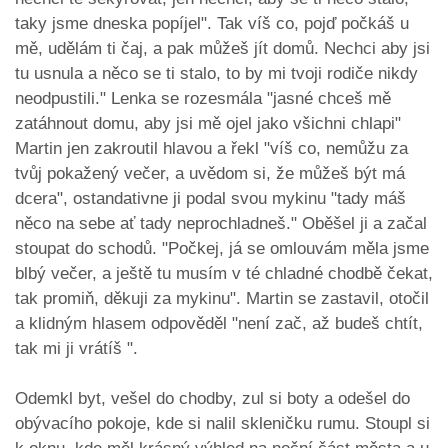
taky jsme dneska popíjel". Tak víš co, pojď počkáš u
mě, udělám ti čaj, a pak můžeš jít domů. Nechci aby jsi
tu usnula a něco se ti stalo, to by mi tvoji rodiče nikdy
neodpustili." Lenka se rozesmála "jasné chceš mě
zatáhnout domu, aby jsi mě ojel jako všichni chlapi"
Martin jen zakroutil hlavou a řekl "víš co, nemůžu za
tvůj pokažený večer, a uvědom si, že můžeš být má
dcera", ostandativne ji podal svou mykinu "tady máš
něco na sebe ať tady neprochladneš." Oběšel ji a začal
stoupat do schodů. "Počkej, já se omlouvám měla jsme
blbý večer, a ještě tu musím v té chladné chodbě čekat,
tak promiň, děkuji za mykinu". Martin se zastavil, otočil
a klidným hlasem odpověděl "není zač, až budeš chtít,
tak mi ji vrátíš ".
Odemkl byt, vešel do chodby, zul si boty a odešel do
obývacího pokoje, kde si nalil skleničku rumu. Stoupl si