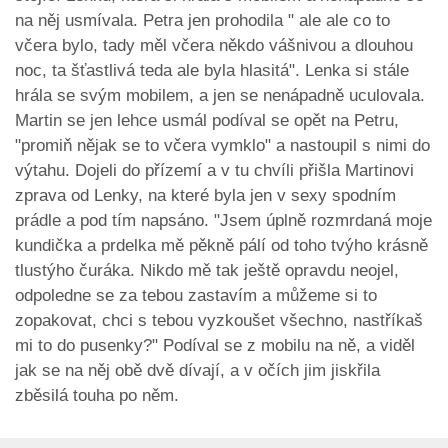
na něj usmívala. Petra jen prohodila " ale ale co to
včera bylo, tady měl včera někdo vášnivou a dlouhou
noc, ta šťastlivá teda ale byla hlasitá". Lenka si stále
hrála se svým mobilem, a jen se nenápadně uculovala.
Martin se jen lehce usmál podíval se opět na Petru,
"promiň nějak se to včera vymklo" a nastoupil s nimi do
výtahu. Dojeli do přízemí a v tu chvíli přišla Martinovi
zprava od Lenky, na které byla jen v sexy spodním
prádle a pod tím napsáno. "Jsem úplně rozmrdaná moje
kundička a prdelka mě pěkně pálí od toho tvýho krásně
tlustýho čuráka. Nikdo mě tak ještě opravdu neojel,
odpoledne se za tebou zastavím a můžeme si to
zopakovat, chci s tebou vyzkoušet všechno, nastříkaš
mi to do pusenky?" Podíval se z mobilu na ně, a viděl
jak se na něj obě dvě dívají, a v očích jim jiskřila
zběsilá touha po něm.