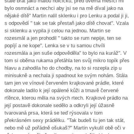
stále brát jako malou holčičku, před dvěma měsíci mi
bylo osmnáct a nechci aby jsi se na mě díval jako na
nějaké dítě" Martin nalil sklenku i pro Lenku a podal ji ji,
s odpovědí " tak se tak přestaň jako dítě chovat". Vzala
si sklenku a vypila ji celou na jednou. Martin se
rozesmál a jen prohodil " takto se rum nepije, ten se
popíjí a ne kope". Lenka se v tu samou chvíli
rozesmála a jen suše odpověděla" to bylo na kuráž". V
tom si oběma rukama přetáhla ten svůj mikro topík přes
hlavu a zahodila ho do chodby, na to si rozepla zip u
minisukně a nechala ji spadnout ke svým nohám. Stála
tam jen ve vínové červeném krajkované prádle, které
dokonale ladilo k její opálené kůži a tmavě červené
rťěnce, kterou měla na svých rtech. Krajkové prádlo na
její postavě dokonale sedělo a odkryli její úžasně
tvarovaná prsa, která se teď rýsovala v tom
překrásném sexy prádélku. "Tak budeš tu jen tak stát,
nebo mě už pořádně ošukaš?" Martin vykulil obě oči v