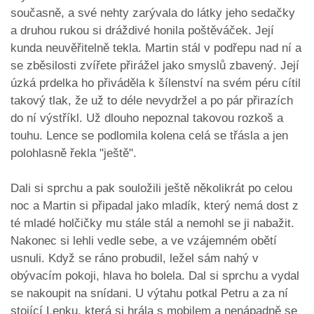
současně, a své nehty zarývala do látky jeho sedačky
a druhou rukou si dráždivé honila poštěváček. Její
kunda neuvěřitelně tekla. Martin stál v podřepu nad ní a
se zběsilosti zvířete přirážel jako smyslů zbavený. Její
úzká prdelka ho přiváděla k šílenství na svém péru cítil
takový tlak, že už to déle nevydržel a po pár přirazích
do ní výstříkl. Už dlouho nepoznal takovou rozkoš a
touhu. Lence se podlomila kolena celá se třásla a jen
polohlasně řekla "ještě".
Dali si sprchu a pak souložili ještě několikrát po celou
noc a Martin si připadal jako mladík, který nemá dost z
té mladé holčičky mu stále stál a nemohl se ji nabažit.
Nakonec si lehli vedle sebe, a ve vzájemném obětí
usnuli. Když se ráno probudil, ležel sám nahý v
obývacím pokoji, hlava ho bolela. Dal si sprchu a vydal
se nakoupit na snídani. U výtahu potkal Petru a za ní
stojící Lenku, která si hrála s mobilem a nenápadně se