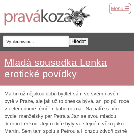
Menu ☰
Mladá sousedka Lenka
erotické povídky
Martin už nějakou dobu bydlet sám ve svém novém
bytě v Praze, ale jak už to dneska bývá, ani po půl roce
v celém domě téměř nikoho neznal. Na patře s ním
bydlel manželský pár Petra a Jan se svou mladou
dcerou Lenkou. Její rodiče byly ve stejném věku jako
Martin. Sem tam spolu s Petrou a Honzou zdvořilostně