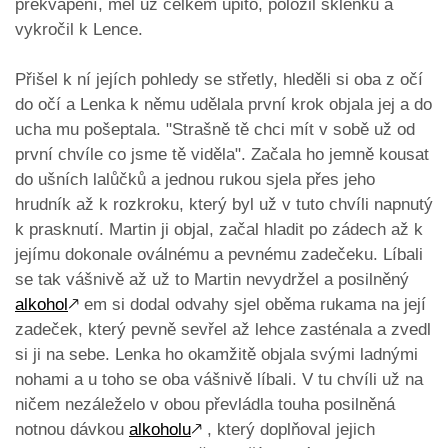
překvapení, měl už celkem upito, položil sklenku a
vykročil k Lence.
Přišel k ní jejích pohledy se střetly, hleděli si oba z očí
do očí a Lenka k němu udělala první krok objala jej a do
ucha mu pošeptala. "Strašně tě chci mít v sobě už od
první chvíle co jsme tě viděla". Začala ho jemně kousat
do ušních lalůčků a jednou rukou sjela přes jeho
hrudník až k rozkroku, který byl už v tuto chvíli napnutý
k prasknutí. Martin ji objal, začal hladit po zádech až k
jejímu dokonale oválnému a pevnému zadečeku. Líbali
se tak vášnivě až už to Martin nevydržel a posilněný
alkohol
🡕
em si dodal odvahy sjel oběma rukama na její
zadeček, který pevně sevřel až lehce zasténala a zvedl
si ji na sebe. Lenka ho okamžitě objala svými ladnými
nohami a u toho se oba vášnivě líbali. V tu chvíli už na
ničem nezáleželo v obou převládla touha posilněná
notnou dávkou
alkoholu
🡕
, který doplňoval jejich