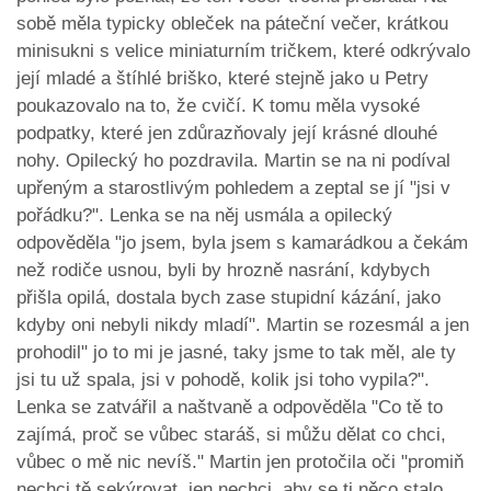
sobě měla typicky obleček na páteční večer, krátkou
minisukni s velice miniaturním tričkem, které odkrývalo
její mladé a štíhlé briško, které stejně jako u Petry
poukazovalo na to, že cvičí. K tomu měla vysoké
podpatky, které jen zdůrazňovaly její krásné dlouhé
nohy. Opilecký ho pozdravila. Martin se na ni podíval
upřeným a starostlivým pohledem a zeptal se jí "jsi v
pořádku?". Lenka se na něj usmála a opilecký
odpověděla "jo jsem, byla jsem s kamarádkou a čekám
než rodiče usnou, byli by hrozně nasrání, kdybych
přišla opilá, dostala bych zase stupidní kázání, jako
kdyby oni nebyli nikdy mladí". Martin se rozesmál a jen
prohodil" jo to mi je jasné, taky jsme to tak měl, ale ty
jsi tu už spala, jsi v pohodě, kolik jsi toho vypila?".
Lenka se zatvářil a naštvaně a odpověděla "Co tě to
zajímá, proč se vůbec staráš, si můžu dělat co chci,
vůbec o mě nic nevíš." Martin jen protočila oči "promiň
nechci tě sekýrovat, jen nechci, aby se ti něco stalo,