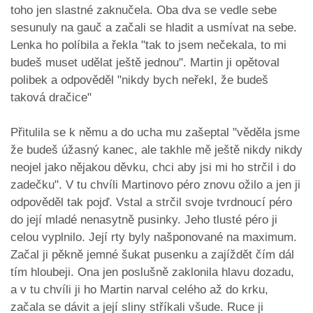
toho jen slastné zaknučela. Oba dva se vedle sebe
sesunuly na gauč a začali se hladit a usmívat na sebe.
Lenka ho políbila a řekla "tak to jsem nečekala, to mi
budeš muset udělat ještě jednou". Martin ji opětoval
polibek a odpověděl "nikdy bych neřekl, že budeš
taková dračice"
Přitulila se k němu a do ucha mu zašeptal "věděla jsme
že budeš úžasný kanec, ale takhle mě ještě nikdy nikdy
neojel jako nějakou děvku, chci aby jsi mi ho strčil i do
zadečku". V tu chvíli Martinovo péro znovu ožilo a jen ji
odpověděl tak pojď. Vstal a strčil svoje tvrdnoucí péro
do její mladé nenasytně pusinky. Jeho tlusté péro ji
celou vyplnilo. Její rty byly našponované na maximum.
Začal ji pěkně jemné šukat pusenku a zajíždět čím dál
tím hloubeji. Ona jen poslušně zaklonila hlavu dozadu,
a v tu chvíli ji ho Martin narval celého až do krku,
začala se dávit a její sliny stříkali všude. Ruce ji