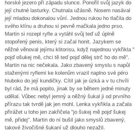
horské jezero při západu slunce. Ponořil svůj jazyk do
její chutné lasturky. Chutnala užásně. Nosem nasával
její mladou dokonalou vůní. Jednou rukou ho tlačila do
svého klínu a druhou si pevně mačkala jedno prso.
Martin si rozepl ryfle a vytáhl svůj teď už úplně
stopořený penis, který si začal honit. Jazykem se
něžné věnoval jejímu klitorisu, když najednou vykřikla "
pojď ošukej mě, chci tě teď pojď dělej strč ho do mě".
Martin na nic nečekala. Jako zbavený smyslu s napůl
staženými ryflemi ke kolenům vrazil naplno své péro
hluboko do její kundičky. Cítil jak je úzká a v tu chvíli
byl rád, že má popito, jinak by se během jedné minuty
udělal. Vůbec nebyl jemný a něžný šukal ji od prvního
přírazu tak tvrdě jak jen mohl. Lenka vykřikla a začala
přirážet u toho jen zakřičela "jo šukej mě pojď šukej
mě, přidej". Martin do ní bušil jako smyslů zbavený,
takové živočišné šukaní už dlouho nezažil.