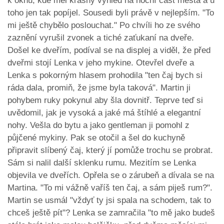
k oknu, kde měl krásný výhled na noční část města a u
toho jen tak popíjel. Sousedi byli právě v nejlepším. "To
mi ještě chybělo poslouchat." Po chvíli ho ze svého
zaznění vyrušil zvonek a tiché zaťukaní na dveře.
Došel ke dveřím, podíval se na displej a viděl, že před
dveřmi stojí Lenka v jeho mykine. Otevřel dveře a
Lenka s pokorným hlasem prohodila "ten čaj bych si
ráda dala, promiň, že jsme byla taková". Martin ji
pohybem ruky pokynul aby šla dovnitř. Teprve teď si
uvědomil, jak je vysoká a jaké má štíhlé a elegantní
nohy. Vešla do bytu a jako gentleman ji pomohl z
půjčené mykiny. Pak se otočil a šel do kuchyně
připravit slíbený čaj, který jí pomůže trochu se probrat.
Sám si nalil další sklenku rumu. Mezitím se Lenka
objevila ve dveřích. Opřela se o zárubeň a dívala se na
Martina. "To mi vážně vaříš ten čaj, a sám piješ rum?".
Martin se usmál "vždyť ty jsi spala na schodem, tak to
chceš ještě pít"? Lenka se zamračila "to mě jako budeš