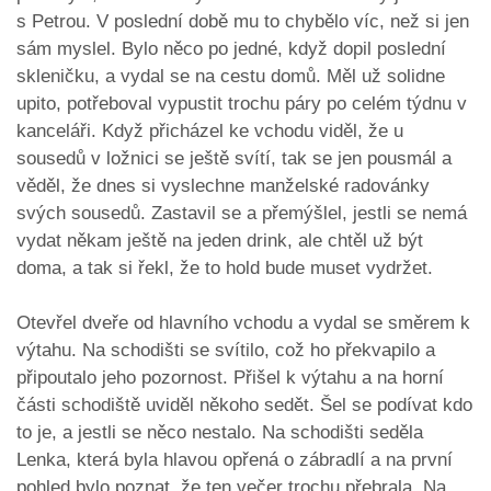
s Petrou. V poslední době mu to chybělo víc, než si jen
sám myslel. Bylo něco po jedné, když dopil poslední
skleničku, a vydal se na cestu domů. Měl už solidne
upito, potřeboval vypustit trochu páry po celém týdnu v
kanceláři. Když přicházel ke vchodu viděl, že u
sousedů v ložnici se ještě svítí, tak se jen pousmál a
věděl, že dnes si vyslechne manželské radovánky
svých sousedů. Zastavil se a přemýšlel, jestli se nemá
vydat někam ještě na jeden drink, ale chtěl už být
doma, a tak si řekl, že to hold bude muset vydržet.
Otevřel dveře od hlavního vchodu a vydal se směrem k
výtahu. Na schodišti se svítilo, což ho překvapilo a
připoutalo jeho pozornost. Přišel k výtahu a na horní
části schodiště uviděl někoho sedět. Šel se podívat kdo
to je, a jestli se něco nestalo. Na schodišti seděla
Lenka, která byla hlavou opřená o zábradlí a na první
pohled bylo poznat, že ten večer trochu přebrala. Na