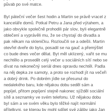
půvab po své matce.
Byl páteční večer šest hodin a Martin se právě vracel z
kanceláře domů. Potkal Petru a Jana před výtahem, a
jako obvykle společně prohodili pár slov, byli elegantně
oblečení a vyprávěli mu, že se chystají do divadla a
pak někam na skleničku. Rozloučili se a odešli. Martin
otevřel dveře do bytu, posadil se na gauč a přemýšlel
co bude dnes večer dělat. Byt měl uklizený, vařit se mu
nechtělo a prosedět celý večer u sociálních sítí nebo se
dívat na nekonečný seriál dnes opravdu nechtěl. Padla
na něj depka ze samoty, a proto se rozhodl jít na večeři
a dobrý drink. Po dobrém jídle se přesunul do
nedalekého baru, kde nějakou dobu seděl sám a
popíjel, přitom popíjení stejně nakonec sjížděl sociální
sítě a seznamky ve svém telefonu. Už nějakou dobu
byl sám a ve svém věku bylo těžké najít normální
přítelkyni, se kterou by mohl sdílet své záliby jako Jan