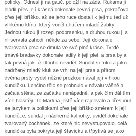
polibky. Odnesl ji na gauč, položíl na záda. Rukama ji
hladil přes její krásná dokonale pevná prsa, pokračoval
přes její bříško, až se jeho ruce dostali k jejímu teď už
vlhkému klínu, který voněl chtíčem mladé žabky.
Jednou rukou ji rozepl podprsenku, a druhou rukou ji s
ní servala zahodil někde za sebe. Její dokonale
tvarovaná prsa se dmula ve své plné kráse. Tvrdé
tmavě bradavky dokonale ladily k její pleti a prsa byla
tak pevná jak už dlouho neviděl. Sundal si triko a jako
nadržený mladý kluk se vrhl na její prsa a přitom
dvěma prsty vydal něžné prozkoumával její vlhkou
kundičku. Lenčino tělo se prohnulo v návalu vášně a
začala sténat ze začátku nenápadně, a pak čím dál tím
více hlasitěji. To Martina ještě více rajcovalo a přesunul
se jazykem a polibkami přes její bříško směrem k její
kundičce, sundal ji nádherné kalhotky, uviděl dokonale
tvarovaný bochánek, ze které nic nevystupovalo, celá
kundička byla pokryta její štavicku a třpytivá se jako