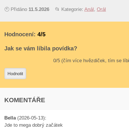
🕙 Přidáno
11.5.2026
📂 Kategorie:
Anál
,
Orál
Hodnocení:
4/5
Jak se vám líbila povídka?
3
4
Hodnotit
KOMENTÁŘE
Bella
(2026-05-13):
Jde to mega dobrý začátek