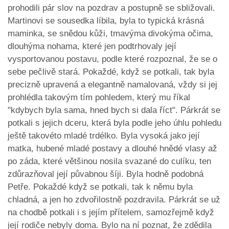
prohodili pár slov na pozdrav a postupně se sbližovali.
Martinovi se sousedka líbila, byla to typická krásná
maminka, se snědou kůži, tmavýma divokýma očima,
dlouhýma nohama, které jen podtrhovaly její
vysportovanou postavu, podle které rozpoznal, že se o
sebe pečlivě stará. Pokaždé, když se potkali, tak byla
precizně upravená a elegantně namalovaná, vždy si jej
prohlédla takovým tím pohledem, který mu říkal
"kdybych byla sama, hned bych si dala říct". Párkrát se
potkali s jejich dceru, která byla podle jeho úhlu pohledu
ještě takovéto mladé trdélko. Byla vysoká jako její
matka, hubené mladé postavy a dlouhé hnědé vlasy až
po záda, které většinou nosila svazané do culíku, ten
zdůrazňoval její půvabnou šíji. Byla hodně podobná
Petře. Pokaždé když se potkali, tak k němu byla
chladná, a jen ho zdvořilostně pozdravila. Párkrát se už
na chodbě potkali i s jejím přítelem, samozřejmě když
její rodiče nebyly doma. Bylo na ní poznat, že zdědila