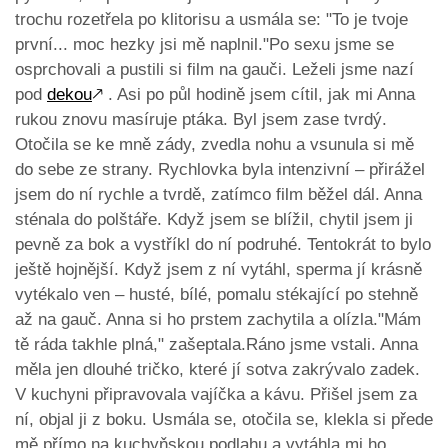
trochu rozetřela po klitorisu a usmála se: "To je tvoje
první... moc hezky jsi mě naplnil."Po sexu jsme se
osprchovali a pustili si film na gauči. Leželi jsme nazí
pod
dekou
🡕
. Asi po půl hodině jsem cítil, jak mi Anna
rukou znovu masíruje ptáka. Byl jsem zase tvrdý.
Otočila se ke mně zády, zvedla nohu a vsunula si mě
do sebe ze strany. Rychlovka byla intenzivní – přirážel
jsem do ní rychle a tvrdě, zatímco film běžel dál. Anna
sténala do polštáře. Když jsem se blížil, chytil jsem ji
pevně za bok a vystříkl do ní podruhé. Tentokrát to bylo
ještě hojnější. Když jsem z ní vytáhl, sperma jí krásně
vytékalo ven – husté, bílé, pomalu stékající po stehně
až na gauč. Anna si ho prstem zachytila a olízla."Mám
tě ráda takhle plná," zašeptala.Ráno jsme vstali. Anna
měla jen dlouhé tričko, které jí sotva zakrývalo zadek.
V kuchyni připravovala vajíčka a kávu. Přišel jsem za
ní, objal ji z boku. Usmála se, otočila se, klekla si přede
mě přímo na kuchyňskou podlahu a vytáhla mi ho