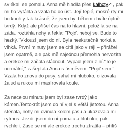
svlékali se pomalu. Anna mě hladila přes
kalhoty
🡕
, pak
mi ho vytáhla a vzala ho do úst. Její teplé, mokré rty mi
ho kouřily tak krásně, že jsem byl během chvíle úplně
tvrdý. Když ale přišel čas na to hlavní, položila se na
záda, roztáhla nohy a řekla: "Pojď, neboj se. Bude to
hezký."Vklouzl jsem do ní. Byla neskutečně horká a
vlhká. První minuty jsem se cítil jako v ráji – přirážel
jsem opatrně, ale pak mě najednou přemohla nervozita
a erekce mi začala slábnout. Vypadl jsem z ní."To je
normální," zašeptala Anna s úsměvem. "Pojď sem."
Vzala ho znovu do pusy, sahal mi hluboko, olizovala
žalud a rukou mi masírovala koule.
Za necelou minutu jsem byl zase tvrdý jako
kámen.Tentokrát jsem do ní vjel s větší jistotou. Anna
sténala, nohy mi ovinula kolem pasu a ukazovala mi
rytmus. Jezdil jsem do ní pomalu a hluboko, pak
rychleji. Zase se mi ale erekce trochu ztratila – příliš