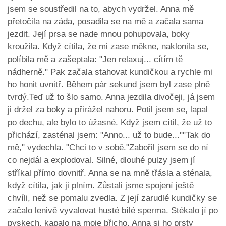
jsem se soustředil na to, abych vydržel. Anna mě
přetočila na záda, posadila se na mě a začala sama
jezdit. Její prsa se nade mnou pohupovala, boky
kroužila. Když cítila, že mi zase měkne, naklonila se,
políbila mě a zašeptala: "Jen relaxuj... cítím tě
nádherně." Pak začala stahovat kundičkou a rychle mi
ho honit uvnitř. Během pár sekund jsem byl zase plně
tvrdý.Teď už to šlo samo. Anna jezdila divočeji, já jsem
ji držel za boky a přirážel nahoru. Potil jsem se, lapal
po dechu, ale bylo to úžasné. Když jsem cítil, že už to
přichází, zasténal jsem: "Anno... už to bude...""Tak do
mě," vydechla. "Chci to v sobě."Zabořil jsem se do ní
co nejdál a explodoval. Silné, dlouhé pulzy jsem jí
stříkal přímo dovnitř. Anna se na mně třásla a sténala,
když cítila, jak ji plním. Zůstali jsme spojení ještě
chvíli, než se pomalu zvedla. Z její zarudlé kundičky se
začalo lenivě vyvalovat husté bílé sperma. Stékalo jí po
pyskech, kapalo na moje břicho. Anna si ho prsty