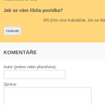
Jak se vám líbila povídka?
3
4
Hodnotit
KOMENTÁŘE
Autor (jméno nebo přezdívka):
Zpráva: