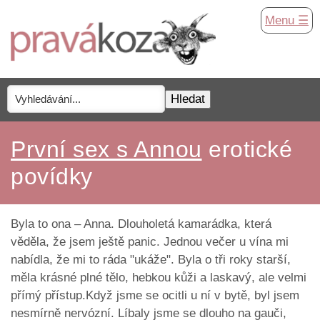
Menu ☰
První sex s Annou
erotické
povídky
Byla to ona – Anna. Dlouholetá kamarádka, která
věděla, že jsem ještě panic. Jednou večer u vína mi
nabídla, že mi to ráda "ukáže". Byla o tři roky starší,
měla krásné plné tělo, hebkou kůži a laskavý, ale velmi
přímý přístup.Když jsme se ocitli u ní v bytě, byl jsem
nesmírně nervózní. Líbaly jsme se dlouho na gauči,