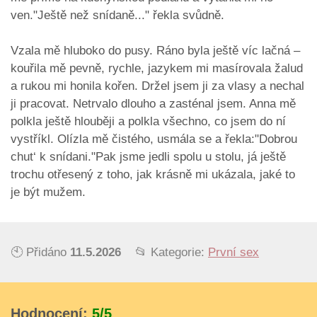
ven."Ještě než snídaně..." řekla svůdně.
Vzala mě hluboko do pusy. Ráno byla ještě víc lačná –
kouřila mě pevně, rychle, jazykem mi masírovala žalud
a rukou mi honila kořen. Držel jsem ji za vlasy a nechal
ji pracovat. Netrvalo dlouho a zasténal jsem. Anna mě
polkla ještě hlouběji a polkla všechno, co jsem do ní
vystříkl. Olízla mě čistého, usmála se a řekla:"Dobrou
chut‘ k snídani."Pak jsme jedli spolu u stolu, já ještě
trochu otřesený z toho, jak krásně mi ukázala, jaké to
je být mužem.
🕙 Přidáno
11.5.2026
📂 Kategorie:
První sex
Hodnocení:
5/5