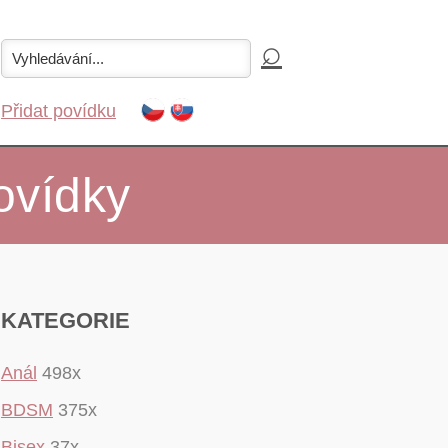
Přidat povídku
ovídky
KATEGORIE
Anál
498x
BDSM
375x
Bisex
37x