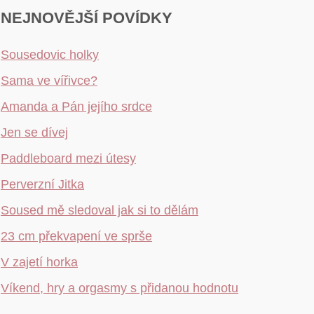
NEJNOVĚJŠÍ POVÍDKY
Sousedovic holky
Sama ve vířivce?
Amanda a Pán jejího srdce
Jen se dívej
Paddleboard mezi útesy
Perverzní Jitka
Soused mě sledoval jak si to dělám
23 cm překvapení ve sprše
V zajetí horka
Víkend, hry a orgasmy s přidanou hodnotu