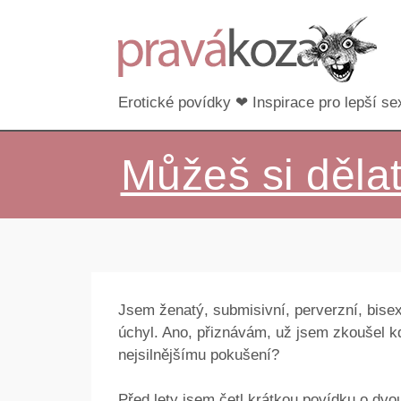
Erotické povídky ❤ Inspirace pro lepší sex
Můžeš si děla
Jsem ženatý, submisivní, perverzní, bise
úchyl. Ano, přiznávám, už jsem zkoušel k
nejsilnějšímu pokušení?
Před lety jsem četl krátkou povídku o dvo