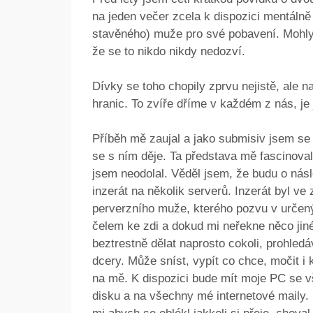
na jeden večer zcela k dispozici mentálně
stavěného) muže pro své pobavení. Mohly s
že se to nikdo nikdy nedozví.
Dívky se toho chopily zprvu nejistě, ale n
hranic. To zvíře dříme v každém z nás, je 
Příběh mě zaujal a jako submisiv jsem se č
se s ním děje. Ta představa mě fascinoval
jsem neodolal. Věděl jsem, že budu o nás
inzerát na několik serverů. Inzerát byl v
perverzního muže, kterého pozvu v určený
čelem ke zdi a dokud mi neřekne něco jin
beztrestně dělat naprosto cokoli, prohledá
dcery. Může sníst, vypít co chce, močit i 
na mě. K dispozici bude mít moje PC se 
disku a na všechny mé internetové maily. 