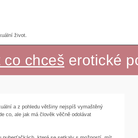
uální život.
t co chceš
erotické p
xuální a z pohledu většiny nejspíš vymaštěný
de co, ale jak má člověk věčně odolávat
u puberťačkách, které se setkaly s možností, mít