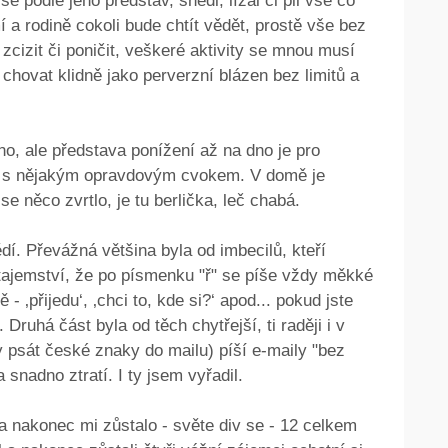
se podle jeho představ, snědl, lízal či pil vše co
 a rodině cokoli bude chtít vědět, prostě vše bez
zcizit či poničit, veškeré aktivity se mnou musí
 chovat klidně jako perverzní blázen bez limitů a
o, ale představa ponížení až na dno je pro
ní s nějakým opravdovým cvokem. V domě je
e něco zvrtlo, je tu berlička, leč chabá.
í. Převážná většina byla od imbecilů, kteří
 tajemství, že po písmenku "ř" se píše vždy měkké
 - ‚přijedu‘, ‚chci to, kde si?‘ apod... pokud jste
 Druhá část byla od těch chytřejší, ti raději i v
 psát české znaky do mailu) píší e-maily "bez
snadno ztratí. I ty jsem vyřadil.
 nakonec mi zůstalo - světe div se - 12 celkem