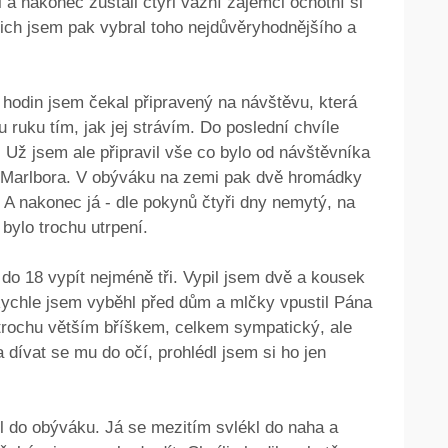
 nakonec zůstali čtyři vážní zájemci ochotní si
Z nich jsem pak vybral toho nejdůvěryhodnějšího a
 hodin jsem čekal připravený na návštěvu, která
 ruku tím, jak jej strávím. Do poslední chvíle
m. Už jsem ale připravil vše co bylo od návštěvníka
 Marlbora. V obýváku na zemi pak dvě hromádky
. A nakonec já - dle pokynů čtyři dny nemytý, na
 bylo trochu utrpení.
 do 18 vypít nejméně tři. Vypil jsem dvě a kousek
Rychle jsem vyběhl před dům a mlčky vpustil Pána
trochu větším bříškem, celkem sympatický, ale
dívat se mu do očí, prohlédl jsem si ho jen
el do obýváku. Já se mezitím svlékl do naha a