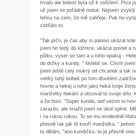
trvalo ale bolest byla už k zešílení. Piva
už jsem se pořádně motal. Nejsem zvyklý to
lehnu na zem, že mě zahřeje. Pak ho vytá
zahřálo to.
"Tak píčo, je čas aby si pánovi ukázal kde
jsem ho tedy do ložnice, ukázal postel a n
půlku, vyser se tam a u toho opakuj - Hel
do držky a kundy, " šklebil se. Chvíli js
jsem ještě celý mokrý od chcanek a tak n
veliký tuhý bobek po tom dlouhém zadržová
hovno a hekej u toho jako heká tvoje žena
manželky hekání a olizoval to svoje dílo.
a že honí. "Super kundo, teď vezmi to hov
zarazilo, ale snažil jsem se úkol splnit. 
i na rukou rukou. To se mu evidentně líbilo
přesně tak jak tě kouří manželka, " potom 
to dělám, "ano kundičko, to je přesně ono