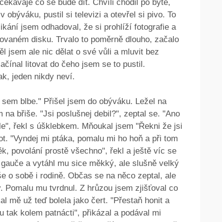
ekávaje co se bude dít. Chvíli chodil po bytě,
v obýváku, pustil si televizi a otevřel si pivo. To
ikání jsem odhadoval, že si prohlíží fotografie a
ovaném disku. Trvalo to poměrně dlouho, začalo
l jsem ale nic dělat o své vůli a mluvit bez
ínal litovat do čeho jsem se to pustil.
ak, jeden nikdy neví.
 sem blbe." Přišel jsem do obýváku. Ležel na
 na břiše. "Jsi poslušnej debil?", zeptal se. "Ano
le", řekl s úšklebkem. Mňoukal jsem "Řekni že jsi
vot. "Vyndej mi ptáka, pomalu mi ho hoň a při tom
k, povolání prostě všechno", řekl a ještě víc se
le gauče a vytáhl mu sice měkký, ale slušně velký
e o sobě i rodině. Občas se na něco zeptal, ale
ky. Pomalu mu tvrdnul. Z hrůzou jsem zjišťoval co
al mě už teď bolela jako čert. "Přestaň honit a
u tak kolem patnácti", přikázal a podával mi