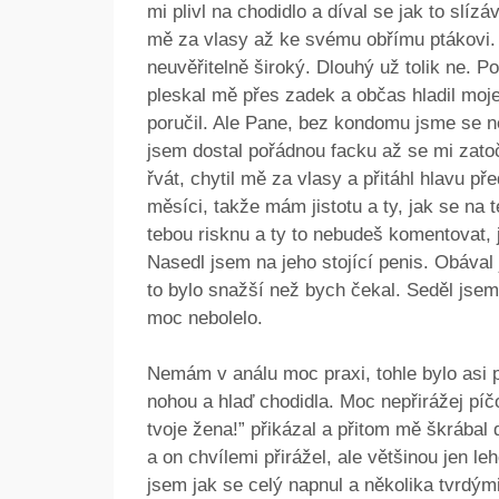
mi plivl na chodidlo a díval se jak to slíz
mě za vlasy až ke svému obřímu ptákovi. S
neuvěřitelně široký. Dlouhý už tolik ne. Po
pleskal mě přes zadek a občas hladil moje
poručil. Ale Pane, bez kondomu jsme se nedo
jsem dostal pořádnou facku až se mi zatoči
řvát, chytil mě za vlasy a přitáhl hlavu př
měsíci, takže mám jistotu a ty, jak se na
tebou risknu a ty to nebudeš komentovat, 
Nasedl jsem na jeho stojící penis. Obáva
to bylo snažší než bych čekal. Seděl jsem
moc nebolelo.
Nemám v análu moc praxi, tohle bylo asi po
nohou a hlaď chodidla. Moc nepřirážej píčo,
tvoje žena!” přikázal a přitom mě škrábal 
a on chvílemi přirážel, ale většinou jen leh
jsem jak se celý napnul a několika tvrdým