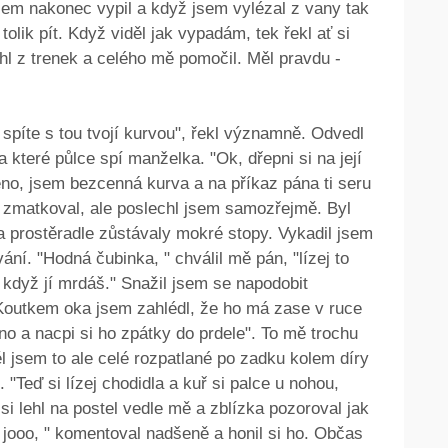
 jsem nakonec vypil a když jsem vylézal z vany tak
lik pít. Když viděl jak vypadám, tek řekl ať si
hl z trenek a celého mě pomočil. Měl pravdu -
 spíte s tou tvojí kurvou", řekl významně. Odvedl
a které půlce spí manželka. "Ok, dřepni si na její
eno, jsem bezcenná kurva a na příkaz pána ti seru
em zmatkoval, ale poslechl jsem samozřejmě. Byl
a prostěradle zůstávaly mokré stopy. Vykadil jsem
ní. "Hodná čubinka, " chválil mě pán, "lízej to
 když jí mrdáš." Snažil jsem se napodobit
 Koutkem oka jsem zahlédl, že ho má zase v ruce
no a nacpi si ho zpátky do prdele". To mě trochu
Měl jsem to ale celé rozpatlané po zadku kolem díry
. "Teď si lízej chodidla a kuř si palce u nohou,
si lehl na postel vedle mě a zblízka pozoroval jak
, jooo, " komentoval nadšeně a honil si ho. Občas