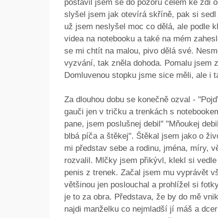
postavil jsem se do pozoru čelem ke zdi oč
slyšel jsem jak otevírá skříně, pak si sedl 
už jsem neslyšel moc co dělá, ale podle kl
videa na notebooku a také na mém zahesl
se mi chtít na malou, pivo dělá své. Nesmě
vyzvání, tak zněla dohoda. Pomalu jsem zač
Domluvenou stopku jsme sice měli, ale i t
Za dlouhou dobu se konečně ozval - "Pojď
gauči jen v tričku a trenkách s notebookem
pane, jsem poslušnej debil" "Mňoukej debi
blbá píča a štěkej". Štěkal jsem jako o ži
mi představ sebe a rodinu, jména, míry, vě
rozvalil. Mlčky jsem přikývl, klekl si ved
penis z trenek. Začal jsem mu vyprávět vš
většinou jen poslouchal a prohlížel si fot
je to za obra. Představa, že by do mě vnik
najdi manželku co nejmladší jí máš a dcer