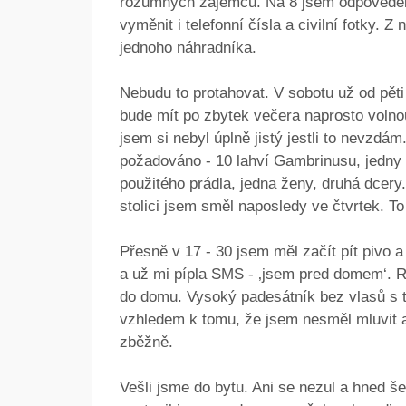
rozumných zájemců. Na 8 jsem odpověděl a
vyměnit i telefonní čísla a civilní fotky. 
jednoho náhradníka.
Nebudu to protahovat. V sobotu už od pěti
bude mít po zbytek večera naprosto volnou
jsem si nebyl úplně jistý jestli to nevzdá
požadováno - 10 lahví Gambrinusu, jedny
použitého prádla, jedna ženy, druhá dcery
stolici jsem směl naposledy ve čtvrtek. To
Přesně v 17 - 30 jsem měl začít pít pivo a
a už mi pípla SMS - ‚jsem pred domem‘. 
do domu. Vysoký padesátník bez vlasů s 
vzhledem k tomu, že jsem nesměl mluvit a 
zběžně.
Vešli jsme do bytu. Ani se nezul a hned š