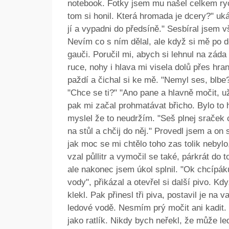
notebook. Fotky jsem mu našel celkem rych
tom si honil. Která hromada je dcery?" uk
jí a vypadni do předsíně." Sesbíral jsem 
Nevím co s ním dělal, ale když si mě po 
gauči. Poručil mi, abych si lehnul na zád
ruce, nohy i hlava mi visela dolů přes hra
paždí a čichal si ke mě. "Nemyl ses, blbe?
"Chce se ti?" "Ano pane a hlavně močit, už
pak mi začal prohmatávat břicho. Bylo to
myslel že to neudržím. "Seš plnej sraček co
na stůl a chčij do něj." Provedl jsem a on s
jak moc se mi chtělo toho zas tolik nebylo
vzal půllitr a vymočil se také, párkrát do t
ale nakonec jsem úkol splnil. "Ok chcípák
vody", přikázal a otevřel si další pivo. Kd
klekl. Pak přinesl tři piva, postavil je na 
ledové vodě. Nesmím prý močit ani kadit. 
jako ratlík. Nikdy bych neřekl, že může le