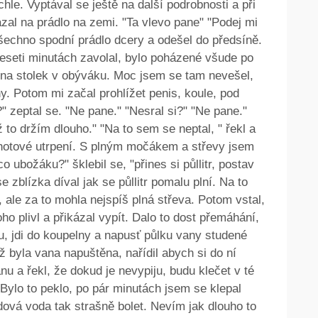
le. Vyptával se ještě na další podrobnosti a při
ázal na prádlo na zemi. "Ta vlevo pane" "Podej mi
všechno spodní prádlo dcery a odešel do předsíně.
deseti minutách zavolal, bylo poházené všude po
a na stolek v obýváku. Moc jsem se tam nevešel,
ny. Potom mi začal prohlížet penis, koule, pod
" zeptal se. "Ne pane." "Nesral si?" "Ne pane."
 to držím dlouho." "Na to sem se neptal, " řekl a
 hotové utrpení. S plným močákem a střevy jsem
 ubožáku?" šklebil se, "přines si půllitr, postav
e zblízka díval jak se půllitr pomalu plní. Na to
, ale za to mohla nejspíš plná střeva. Potom vstal,
oho plivl a přikázal vypít. Dalo to dost přemáhání,
u, jdi do koupelny a napusť půlku vany studené
yž byla vana napuštěna, nařídil abych si do ní
vanu a řekl, že dokud je nevypiju, budu klečet v té
Bylo to peklo, po pár minutách jsem se klepal
dová voda tak strašně bolet. Nevím jak dlouho to