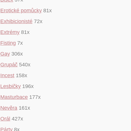
Erotické pomůcky
81x
Exhibicionisté
72x
Extrémy
81x
Fisting
7x
Gay
306x
Grupáč
540x
Incest
158x
Lesbičky
196x
Masturbace
177x
Nevěra
161x
Orál
427x
Párty
8x