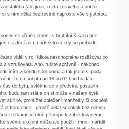
 zaostalého (ale jinak zcela zdravého a dobře
i s ním dělat beztrestně naprosto vše s jistotou,
akonec se příběh změnil v brutální šikanu bez
jen otázka času a příležitosti kdy se probudí.
asto viděl v roli idiota neschopného rozlišovat co
a a vzrušovala. Ano, tušíte správně - nakonec
ledujícím víkendu sám doma a tak jsem si podal
e znění, že na sobotu od 18 do 07 hod hledám
 čas do bytu, svléknu se v předsíni, postavím
ého, budu tam stát a on si může v našem bytě
vat skříně, prohlížet oblečení manželky či dospělé
kálet kam chce - prostě dělat si cokoli bez ohledu
všemi fotkami, včetně přístupu k zaheslovanému
Ke svému ukojení může ale použít i mne - nařídit