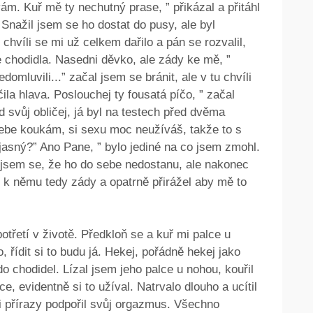
ávám. Kuř mě ty nechutný prase, ” přikázal a přitáhl
nažil jsem se ho dostat do pusy, ale byl
 chvíli se mi už celkem dařilo a pán se rozvalil,
 chodidla. Nasedni děvko, ale zády ke mě, ”
mluvili...” začal jsem se bránit, ale v tu chvíli
la hlava. Poslouchej ty fousatá píčo, ” začal
ed svůj obličej, já byl na testech před dvěma
 tebe koukám, si sexu moc neužíváš, takže to s
jasný?” Ano Pane, ” bylo jediné na co jsem zmohl.
l jsem se, že ho do sebe nedostanu, ale nakonec
 k němu tedy zády a opatrně přirážel aby mě to
třetí v životě. Předkloň se a kuř mi palce u
 řídit si to budu já. Hekej, pořádně hekej jako
do chodidel. Lízal jsem jeho palce u nohou, kouřil
ce, evidentně si to užíval. Natrvalo dlouho a ucítil
i přírazy podpořil svůj orgazmus. Všechno