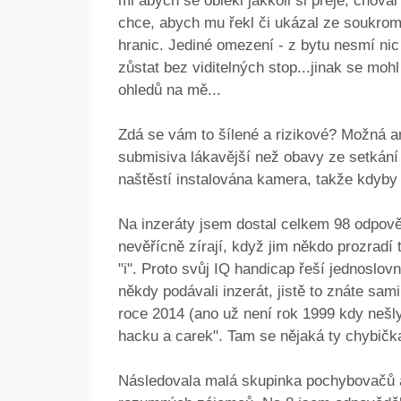
mi abych se oblékl jakkoli si přeje, choval 
chce, abych mu řekl či ukázal ze soukromí
hranic. Jediné omezení - z bytu nesmí nic 
zůstat bez viditelných stop...jinak se mohl
ohledů na mě...
Zdá se vám to šílené a rizikové? Možná an
submisiva lákavější než obavy ze setká
naštěstí instalována kamera, takže kdyby s
Na inzeráty jsem dostal celkem 98 odpověd
nevěřícně zírají, když jim někdo prozradí
"i". Proto svůj IQ handicap řeší jednoslovně
někdy podávali inzerát, jistě to znáte sami.
roce 2014 (ano už není rok 1999 kdy nešly
hacku a carek". Tam se nějaká ty chybička 
Následovala malá skupinka pochybovačů a