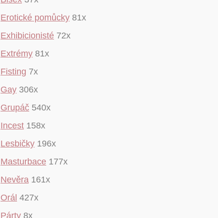
Erotické pomůcky
81x
Exhibicionisté
72x
Extrémy
81x
Fisting
7x
Gay
306x
Grupáč
540x
Incest
158x
Lesbičky
196x
Masturbace
177x
Nevěra
161x
Orál
427x
Párty
8x