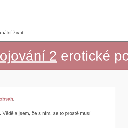
uální život.
ojování 2
erotické p
 obsah
.
u. Věděla jsem, že s ním, se to prostě musí