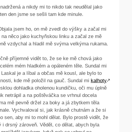
nadržená a nikdy mi to nikdo tak neudělal jako
 ten den jsme se sešli tam kde minule.
 Objala jsem ho, on mě zvedl do výšky a začal mi
ě na něco jako kuchyňskou linku a začal ze mě
šeně vzdychal a hladil mě svýma velkýma rukama.
čně příjemné vidět to, že se ke mě chová jako
o celém mém hladkém a opáleném těle. Sundal mi
Laskal je a líbal a občas mě kousl, ale bylo to
nosti, kde mě položil na gauč. Sundal mi
kalhoty
🡕
esklou dohladka oholenou kundičku, oči mu úplně
lik netrápil a na poštěváčka se vrhnul docela
ama mě pevně držel za boky a já zbytkem těla
nale. Vychvaloval si, jak krásně chutnám a že si
o sen, aby mi to mohl dělat. Bylo prostě vidět, že
 i drsný zároveň. Věděl, co dělat, abych byla