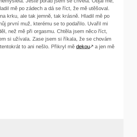
u nemyslela. Ještě pořád jsem se chvěla. Objal mě,
ladil mě po zádech a dá se říct, že mě utěšoval.
a krku, ale tak jemně, tak krásně. Hladil mě po
j první muž, kterému se to podařilo. Uvařil mi
iděl, než mě při orgasmu. Chtěla jsem něco říct,
sem si užívala. Zase jsem si říkala, že se chovám
tentokrát to ani nešlo. Přikryl mě
dekou
🡕
a jen mě