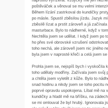
naprosto vyřízená. Vždycky mě jen něžně 
poštěváček a věnoval se mu velmi intenziv
Během lízání zastrkoval do kundičky prst
po másle. Spustil zběsilou jízdu. Jazyk m
zběsilě lízat a prstit zároveň a já začínal
masturbace. Bylo to nádherné, když v tom 
Nechtěla jsem se udělat. I když jsem po t
ho přes své obrovské vzrušení odstrkovat pr
toho nechá, ale zároveň jsem nic jiného ne
byla jsem v naprosté křeči a celá jsem se t
Prohla jsem se, nejspíš bych i vyskočila 
toho udělaly modřiny. Zažívala jsem svůj
a chtěla jsem vyletět z kůže. Bylo to nádh
snad hodinu a nikdy jsem se toho pocitu n
poprvé opravdu uspokojena. Líbal mě na vn
kundičky a hladil mě na bříšku, na zádech
se mi omlouval že byl hrubý. Ignorovala j