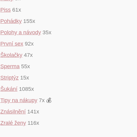
Piss
61x
Pohádky
155x
Polohy a návody
35x
První sex
92x
Školačky
47x
Sperma
55x
Striptýz
15x
Šukání
1085x
Tipy na nákupy
7x
💰
Znásilnění
141x
Zralé ženy
116x