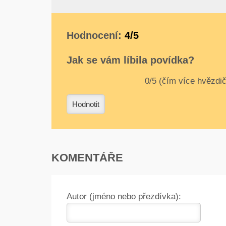
Hodnocení:
4/5
Jak se vám líbila povídka?
0
1
2
3
4
Hodnotit
KOMENTÁŘE
Autor (jméno nebo přezdívka):