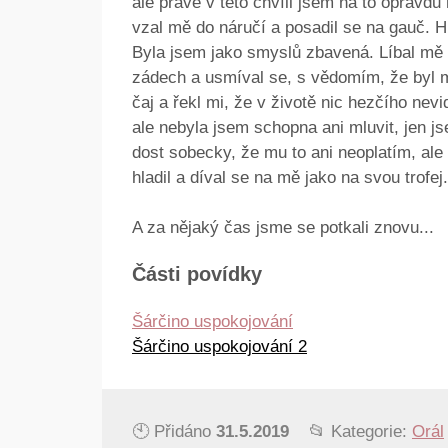
ale právě v této chvíli jsem na to opravd
vzal mě do náručí a posadil se na gauč. H
Byla jsem jako smyslů zbavená. Líbal mě n
zádech a usmíval se, s vědomím, že byl mů
čaj a řekl mi, že v životě nic hezčího nev
ale nebyla jsem schopna ani mluvit, jen j
dost sobecky, že mu to ani neoplatím, ale 
hladil a díval se na mě jako na svou trofej.
A za nějaký čas jsme se potkali znovu...
Části povídky
Šárčino uspokojování
Šárčino uspokojování 2
🕙 Přidáno
31.5.2019
📂 Kategorie:
Orál