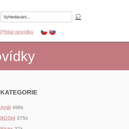
Přidat povídku
ovídky
KATEGORIE
Anál
498x
BDSM
375x
Bisex
37x