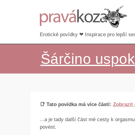
Erotické povídky ❤ Inspirace pro lepší sex
Šárčino uspok
📑 Tato povídka má více částí:
Zobrazit
...a je tady další část mé cesty k orgasm
povést.