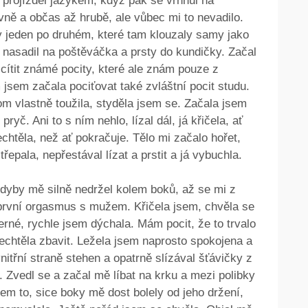
projížděl jazykem, když pak se vrhnul na
ně a občas až hrubě, ale vůbec mi to nevadilo.
y jeden po druhém, které tam klouzaly samy jako
i nasadil na poštěváčka a prsty do kundičky. Začal
a cítit známé pocity, které ale znám pouze z
jsem začala pociťovat také zvláštní pocit studu.
om vlastně toužila, styděla jsem se. Začala jsem
yč. Ani to s ním nehlo, lízal dál, já křičela, ať
chtěla, než ať pokračuje. Tělo mi začalo hořet,
řepala, nepřestával lízat a prstit a já vybuchla.
kdyby mě silně nedržel kolem boků, až se mi z
 první orgasmus s mužem. Křičela jsem, chvěla se
erné, rychle jsem dýchala. Mám pocit, že to trvalo
echtěla zbavit. Ležela jsem naprosto spokojena a
itřní straně stehen a opatrně slízával šťávičky z
. Zvedl se a začal mě líbat na krku a mezi polibky
sem to, sice boky mě dost bolely od jeho držení,