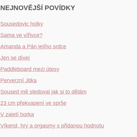
NEJNOVĚJŠÍ POVÍDKY
Sousedovic holky
Sama ve vířivce?
Amanda a Pán jejího srdce
Jen se dívej
Paddleboard mezi útesy
Perverzní Jitka
Soused mě sledoval jak si to dělám
23 cm překvapení ve sprše
V zajetí horka
Víkend, hry a orgasmy s přidanou hodnotu