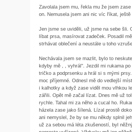
Zavolala jsem mu, řekla mu že jsem zase 
on. Nemusela jsem ani nic víc říkat, ještě
Jen jsme se uviděli, už jsme na sebe šli.
líbat prsa, masírovat zadeček. Posadil m
strhávat oblečení a neustále u toho vzru
Nechávala jsem se mazlit, bylo to neskute
kdyby mě , , vyhrál". Jezdil mi rukama p
tričko a podprsenku a hrál si s mými prsy. 
moc příjemné. Odnesl mě do vedlejší míst
i kalhotky a když zase viděl mou vlhkou l
zářili. Opět mě začal lízat. Dnes mě už to
rychle. Tahal mi za něho a cucal ho. Ruk
házela zase jako šílená. Lízal prostě doko
ani nemyslel, že by se mu někdy splnil jeh
už za sebou má léta zkušeností, byl něžný