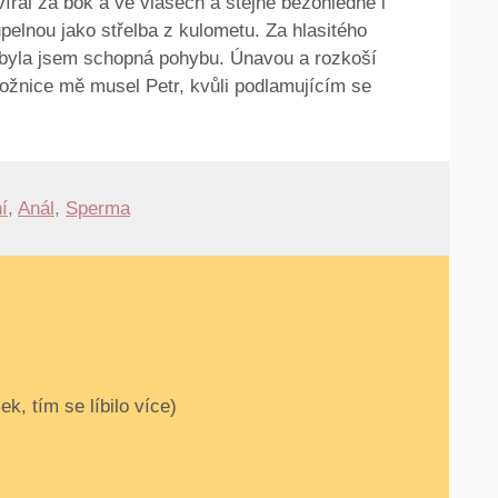
íral za bok a ve vlasech a stejně bezohledně i
pelnou jako střelba z kulometu. Za hlasitého
ebyla jsem schopná pohybu. Únavou a rozkoší
ložnice mě musel Petr, kvůli podlamujícím se
í
,
Anál
,
Sperma