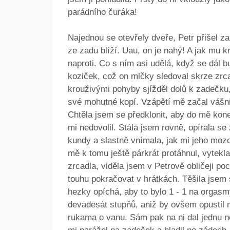
parádního čuráka!
Najednou se otevřely dveře, Petr přišel z
ze zadu blíží. Uau, on je nahý! A jak mu k
naproti. Co s ním asi udělá, když se dál 
koziček, což on mlčky sledoval skrze zrca
krouživými pohyby sjížděl dolů k zadečku,
své mohutné kopí. Vzápětí mě začal vášni
Chtěla jsem se předklonit, aby do mě koneč
mi nedovolil. Stála jsem rovně, opírala se
kundy a slastně vnímala, jak mi jeho moz
mě k tomu ještě párkrát protáhnul, vytekl
zrcadla, viděla jsem v Petrově obličeji po
touhu pokračovat v hrátkách. Těšila jsem 
hezky opíchá, aby to bylo 1 - 1 na orgas
devadesát stupňů, aniž by ovšem opustil m
rukama o vanu. Sám pak na ni dal jednu n