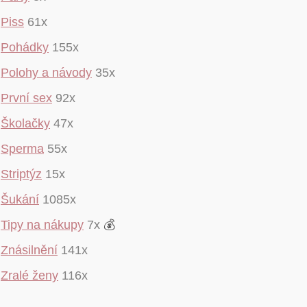
Piss
61x
Pohádky
155x
Polohy a návody
35x
První sex
92x
Školačky
47x
Sperma
55x
Striptýz
15x
Šukání
1085x
Tipy na nákupy
7x
💰
Znásilnění
141x
Zralé ženy
116x