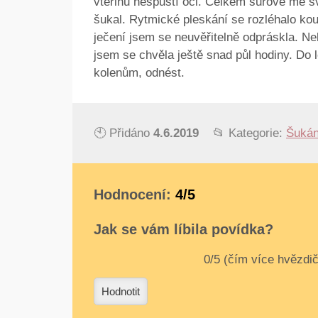
vteřinu nespustí oči. Celkem surově mě sv
šukal. Rytmické pleskání se rozléhalo kou
ječení jsem se neuvěřitelně odpráskla. N
jsem se chvěla ještě snad půl hodiny. Do 
kolenům, odnést.
🕙 Přidáno
4.6.2019
📂 Kategorie:
Šukán
Hodnocení:
4/5
Jak se vám líbila povídka?
0
1
2
3
4
Hodnotit