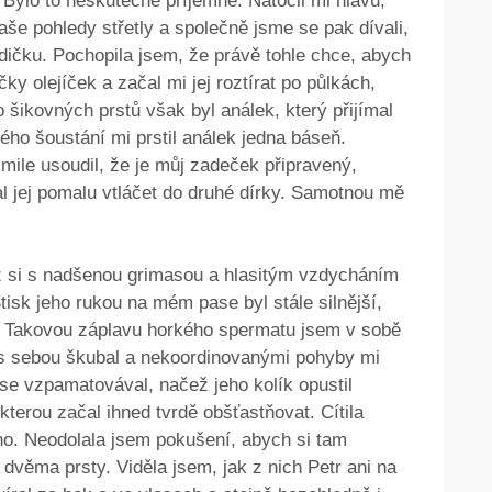
 Bylo to neskutečně příjemné. Natočil mi hlavu,
še pohledy střetly a společně jsme se pak dívali,
dičku. Pochopila jsem, že právě tohle chce, abych
ky olejíček a začal mi jej roztírat po půlkách,
 šikovných prstů však byl análek, který přijímal
ého šoustání mi prstil análek jedna báseň.
ile usoudil, že je můj zadeček připravený,
al jej pomalu vtláčet do druhé dírky. Samotnou mě
ž si s nadšenou grimasou a hlasitým vzdycháním
isk jeho rukou na mém pase byl stále silnější,
ký! Takovou záplavu horkého spermatu jsem v sobě
 s sebou škubal a nekoordinovanými pohyby mi
 se vzpamatovával, načež jeho kolík opustil
terou začal ihned tvrdě obšťastňovat. Cítila
o. Neodolala jsem pokušení, abych si tam
u dvěma prsty. Viděla jsem, jak z nich Petr ani na