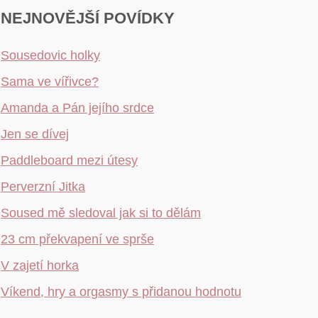
NEJNOVĚJŠÍ POVÍDKY
Sousedovic holky
Sama ve vířivce?
Amanda a Pán jejího srdce
Jen se dívej
Paddleboard mezi útesy
Perverzní Jitka
Soused mě sledoval jak si to dělám
23 cm překvapení ve sprše
V zajetí horka
Víkend, hry a orgasmy s přidanou hodnotu