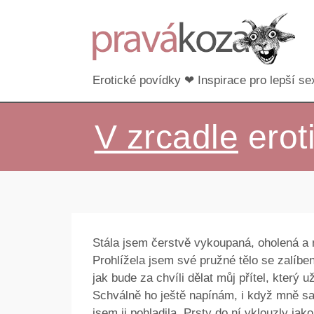
Erotické povídky ❤ Inspirace pro lepší sex
V zrcadle
erot
Stála jsem čerstvě vykoupaná, oholená a
Prohlížela jsem své pružné tělo se zalíbe
jak bude za chvíli dělat můj přítel, který
Schválně ho ještě napínám, i když mně s
jsem ji pohladila. Prsty do ní vklouzly jak