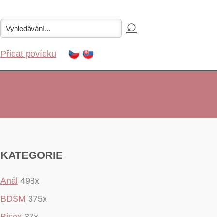
Přidat povídku
KATEGORIE
Anál
498x
BDSM
375x
Bisex
37x