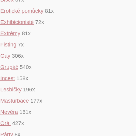
Erotické pomůcky
81x
Exhibicionisté
72x
Extrémy
81x
Fisting
7x
Gay
306x
Grupáč
540x
Incest
158x
Lesbičky
196x
Masturbace
177x
Nevěra
161x
Orál
427x
Párty
8x