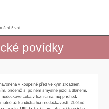
uální život.
ické povídky
 navoněná v koupelně před velkým zrcadlem.
ním, přičemž si po něm smyslně jezdila dlaněmi,
 už nedočkavě čeká v ložnici na můj příchod.
amotné už kundička hoří nedočkavostí. Zběžně
o po másle. Ufff, bože, já tam tak chci toho jeho