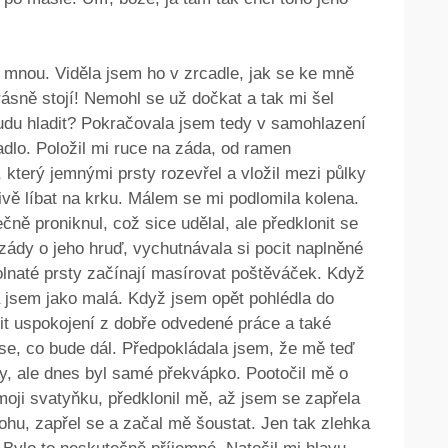
a mnou. Viděla jsem ho v zrcadle, jak se ke mně
rásně stojí! Nemohl se už dočkat a tak mi šel
budu hladit? Pokračovala jsem tedy v samohlazení
dlo. Položil mi ruce na záda, od ramen
 který jemnými prsty rozevřel a vložil mezi půlky
vě líbat na krku. Málem se mi podlomila kolena.
ně proniknul, což sice udělal, ale předklonit se
 zády o jeho hruď, vychutnávala si pocit naplněné
olnaté prsty začínají masírovat poštěváček. Když
a jsem jako malá. Když jsem opět pohlédla do
cit uspokojení z dobře odvedené práce a také
se, co bude dál. Předpokládala jsem, že mě teď
my, ale dnes byl samé překvápko. Pootočil mě o
oji svatyňku, předklonil mě, až jsem se zapřela
ohu, zapřel se a začal mě šoustat. Jen tak zlehka