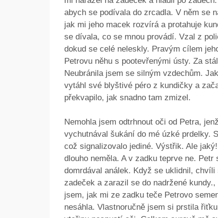
mi narážel na zadeček a hladil po zádech.
abych se podívala do zrcadla. V něm se na
jak mi jeho macek rozvírá a protahuje kun
se dívala, co se mnou provádí. Vzal z polič
dokud se celé neleskly. Pravým cílem jeho
Petrovu něhu s pootevřenými ústy. Za stál
Neubránila jsem se silným vzdechům. Jakm
vytáhl své blyštivé péro z kundičky a zač
překvapilo, jak snadno tam zmizel.
Nemohla jsem odtrhnout oči od Petra, jen
vychutnával šukání do mé úzké prdelky. St
což signalizovalo jediné. Výstřik. Ale ja
dlouho neměla. A v zadku teprve ne. Petr
domrdával análek. Když se uklidnil, chvíli
zadeček a zarazil se do nadržené kundy., k
jsem, jak mi ze zadku teče Petrovo semen
nesáhla. Vlastnoručně jsem si prstila řiťk