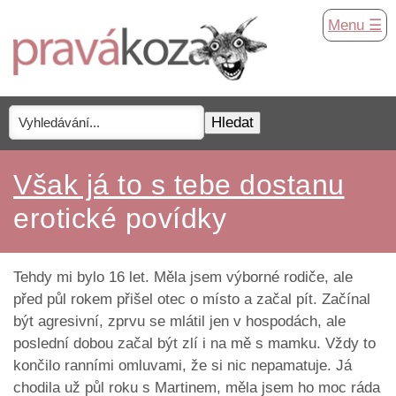
Menu ☰
Však já to s tebe dostanu
erotické povídky
Tehdy mi bylo 16 let. Měla jsem výborné rodiče, ale
před půl rokem přišel otec o místo a začal pít. Začínal
být agresivní, zprvu se mlátil jen v hospodách, ale
poslední dobou začal být zlí i na mě s mamku. Vždy to
končilo ranními omluvami, že si nic nepamatuje. Já
chodila už půl roku s Martinem, měla jsem ho moc ráda