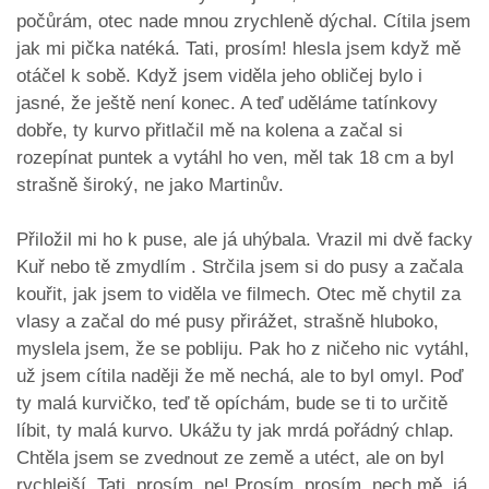
počůrám, otec nade mnou zrychleně dýchal. Cítila jsem
jak mi pička natéká. Tati, prosím! hlesla jsem když mě
otáčel k sobě. Když jsem viděla jeho obličej bylo i
jasné, že ještě není konec. A teď uděláme tatínkovy
dobře, ty kurvo přitlačil mě na kolena a začal si
rozepínat puntek a vytáhl ho ven, měl tak 18 cm a byl
strašně široký, ne jako Martinův.
Přiložil mi ho k puse, ale já uhýbala. Vrazil mi dvě facky
Kuř nebo tě zmydlím . Strčila jsem si do pusy a začala
kouřit, jak jsem to viděla ve filmech. Otec mě chytil za
vlasy a začal do mé pusy přirážet, strašně hluboko,
myslela jsem, že se pobliju. Pak ho z ničeho nic vytáhl,
už jsem cítila naději že mě nechá, ale to byl omyl. Poď
ty malá kurvičko, teď tě opíchám, bude se ti to určitě
líbit, ty malá kurvo. Ukážu ty jak mrdá pořádný chlap.
Chtěla jsem se zvednout ze země a utéct, ale on byl
rychlejší. Tati, prosím, ne! Prosím, prosím, nech mě, já