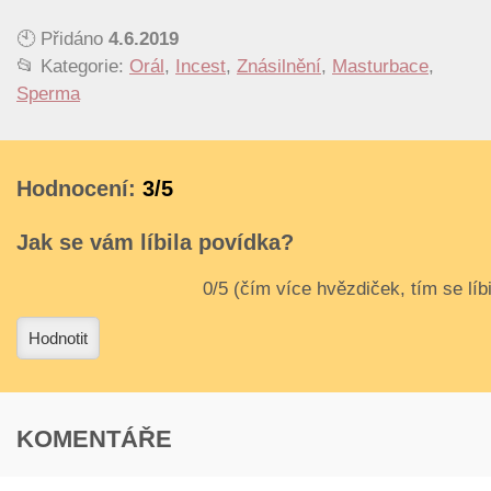
🕙 Přidáno
4.6.2019
📂 Kategorie:
Orál
,
Incest
,
Znásilnění
,
Masturbace
,
Sperma
Hodnocení:
3/5
Jak se vám líbila povídka?
3
4
Hodnotit
KOMENTÁŘE