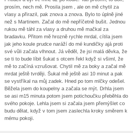
prosím, nech mě. Prosila jsem , ale on mě chytil za
vlasy a přirazil, pak znova a znova. Bylo to úplně jiné
než s Martinem. Začal do mě nepříčetně bušit. Jednou
rukou mě táhl za vlasy a druhou mě mačkal za
bradavku. Přitom mě hrozně rychle mrdal, cítila jsem
jak jeho koule prudce naráží do mé kundičky ajá proti
své vůli začala vlhnout. Já věděl, že jsi malá děvka, že
se ti to bude líbit šukat s otcem řekl když si všiml, že
mě to začíná vzrušovat. Chytil mě za boky a začal mě
mrdat ještě tvrději. Šukal mě ještě asi 10 minut a pak
se vystříkal na můj zadek. Hned po tom mlčky odešel.
Běžela jsem do koupelny a začala se mýt. Drhla jsem
se asi m15 minuta potom jsem potichoučku přeběhla do
svého pokoje. Lehla jsem si začala jsem přemýšlet co
budu dělat, když v tom jsem zaslechla kroky směrem k
mému pokoji.