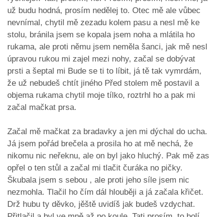
už budu hodná, prosím nedělej to. Otec mě ale vůbec
nevnímal, chytil mě zezadu kolem pasu a nesl mě ke
stolu, bránila jsem se kopala jsem noha a mlátila ho
rukama, ale proti němu jsem neměla šanci, jak mě nesl
úpravou rukou mi zajel mezi nohy, začal se dobývat
prsti a šeptal mi Bude se ti to líbit, já tě tak vymrdám,
že už nebudeš chtít jiného Před stolem mě postavil a
objema rukama chytil moje tílko, roztrhl ho a pak mi
začal mačkat prsa.
Začal mě mačkat za bradavky a jen mi dýchal do ucha.
Já jsem pořád brečela a prosila ho at mě nechá, že
nikomu nic neřeknu, ale on byl jako hluchý. Pak mě zas
opřel o ten stůl a začal mi tlačit čuráka no pičky.
Škubala jsem s sebou , ale proti jeho síle jsem nic
nezmohla. Tlačil ho čím dál hlouběji a já začala křičet.
Drž hubu ty děvko, jěště uvidíš jak budeš vzdychat.
Přitlačil a byl ve mně až po koule. Tati prosím, to bolí,