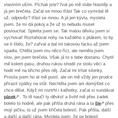
vlastním uším. Píchali jste? řval po mě stále hlasitěji a
já jen brečela. Začal se mnou třást Tak co vymrdal tě
už, odpověz? třásl se mnou. A já jen kývla, myslela
jsem, že mi dá pokoj a že už to nebudu muset
poslouchat. Spletla jsem se. Tak malou děvku jsem si
vychoval! Roztahovat nohy na každého s ptákem, to by
se ti líbilo, že? zařval a dal mi takovou facku až jsem
spadla. Chtěla jsem mu něco říct, ale neměla jsem
slov, jen jsem brečela. Však já to s tebe dostanu. Chytil
mě kolem pasu, druhou rukou shodil ze stolu věci a
hodil mě na břicho přes něj. Začal mi trhat silonky.
Prosila jsem ho at mě pustí, ale on mě vždy jen prudce
přirazil zpátky na stůl. Nechtěla jsem ani domýšlet co
chce dělat. Když mi roztrhl i kalhotky, začal si sundávat
pásek
🡕
. To tě naučí ty děvko! a švihl mě přes zadek
bolelo to hodně, ale pak přišla druhá rána a ta
šle
🡕
přes
mojí pičku, to už jsem křičela bolestí. Pak přišla, další
a další a další rána. Myslela jsem, že se bolestí