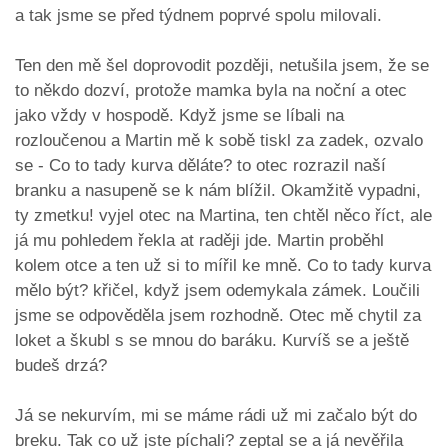
a tak jsme se před týdnem poprvé spolu milovali.
Ten den mě šel doprovodit později, netušila jsem, že se
to někdo dozví, protože mamka byla na noční a otec
jako vždy v hospodě. Když jsme se líbali na
rozloučenou a Martin mě k sobě tiskl za zadek, ozvalo
se - Co to tady kurva děláte? to otec rozrazil naší
branku a nasupeně se k nám blížil. Okamžitě vypadni,
ty zmetku! vyjel otec na Martina, ten chtěl něco říct, ale
já mu pohledem řekla at raději jde. Martin proběhl
kolem otce a ten už si to mířil ke mně. Co to tady kurva
mělo být? křičel, když jsem odemykala zámek. Loučili
jsme se odpověděla jsem rozhodně. Otec mě chytil za
loket a škubl s se mnou do baráku. Kurvíš se a ještě
budeš drzá?
Já se nekurvím, mi se máme rádi už mi začalo být do
breku. Tak co už jste píchali? zeptal se a já nevěřila