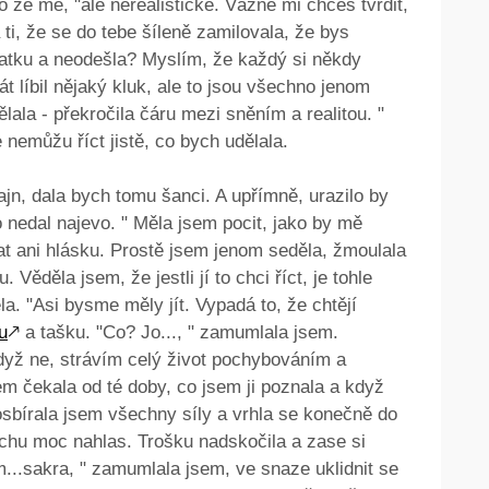
o ze mě, "ale nerealistické. Vážně mi chceš tvrdit,
 ti, že se do tebe šíleně zamilovala, že bys
patku a neodešla? Myslím, že každý si někdy
át líbil nějaký kluk, ale to jsou všechno jenom
ala - překročila čáru mezi sněním a realitou. "
 nemůžu říct jistě, co bych udělala.
fajn, dala bych tomu šanci. A upřímně, urazilo by
 nedal najevo. " Měla jsem pocit, jako by mě
at ani hlásku. Prostě jsem jenom seděla, žmoulala
 Věděla jsem, že jestli jí to chci říct, je tohle
a. "Asi bysme měly jít. Vypadá to, že chtějí
u
🡕
a tašku. "Co? Jo..., " zamumlala jsem.
yž ne, strávím celý život pochybováním a
em čekala od té doby, co jsem ji poznala a když
osbírala jsem všechny síly a vrhla se konečně do
ochu moc nahlas. Trošku nadskočila a zase si
m...sakra, " zamumlala jsem, ve snaze uklidnit se