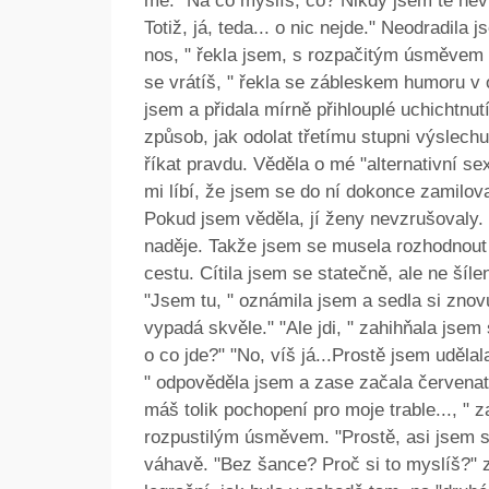
mě. "Na co myslíš, co? Nikdy jsem tě nevi
Totiž, já, teda... o nic nejde." Neodradila 
nos, " řekla jsem, s rozpačitým úsměvem 
se vrátíš, " řekla se zábleskem humoru v o
jsem a přidala mírně přihlouplé uchichtnut
způsob, jak odolat třetímu stupni výslech
říkat pravdu. Věděla o mé "alternativní sexu
mi líbí, že jsem se do ní dokonce zamiloval
Pokud jsem věděla, jí ženy nevzrušovaly. 
naděje. Takže jsem se musela rozhodnout -
cestu. Cítila jsem se statečně, ale ne šíle
"Jsem tu, " oznámila jsem a sedla si zno
vypadá skvěle." "Ale jdi, " zahihňala jsem 
o co jde?" "No, víš já...Prostě jsem uděla
" odpověděla jsem a zase začala červenat.
máš tolik pochopení pro moje trable..., " 
rozpustilým úsměvem. "Prostě, asi jsem se
váhavě. "Bez šance? Proč si to myslíš?" 