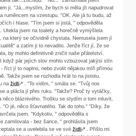
děla tak...ztichlou." "No..." zamumlala jsem"
jsem ji. "Já...myslím, že bych si měla jít napudrovat
a ruměncem na vzestupu. "OK. Ale já tu budu, až
čích i hlase. "Tím jsem si jistá, " odpověděla
í. Utekla jsem na toalety a horečně vymýšlela
u, na který se očividně chystala. Nemusela jsem jí
alitě" a zatím ji to nevadilo. Jenže říct jí, že se
a, by mohlo definitivně zničit naše přátelství.
I když pár jejích slov mohlo vzbuzovat jakýsi stín
 říct jí to naplno, nebo zvolit nějakou míň přímou
ně. Takže jsem se rozhodla hrát to na jistotu.
vu na
židli
🡕
. "To vidím, " smála se. "Tvůj nos
se a plácla jí přes ruku. "Takže? Proč ty vytáčky,
la něco bláznivého. Trošku se stydím o tom mluvit,
 "O jé, něco šťavnatého. Tak do toho." "Díky, že
zavrčela jsem. "Kdykoliv, " odpověděla s
 zamilovala - bez šance, " prohlásila jsem
zeptala se a uvelebila se ve své
židli
🡕
. Přišlo mi