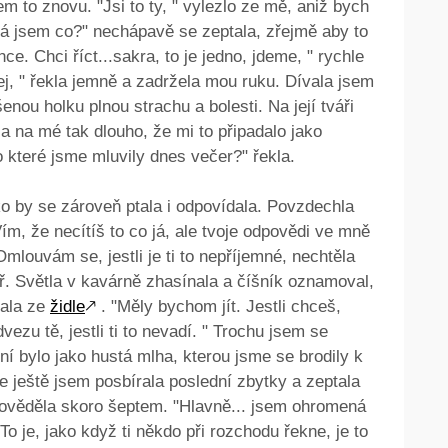
em to znovu. "Jsi to ty, " vylezlo ze mě, aniž bych
Já jsem co?" nechápavě se zeptala, zřejmě aby to
nce. Chci říct...sakra, to je jedno, jdeme, " rychle
j, " řekla jemně a zadržela mou ruku. Dívala jsem
enou holku plnou strachu a bolesti. Na její tváři
 na mé tak dlouho, že mi to připadalo jako
o které jsme mluvily dnes večer?" řekla.
ako by se zároveň ptala i odpovídala. Povzdechla
Vím, že necítíš to co já, ale tvoje odpovědi ve mně
Omlouvám se, jestli je ti to nepříjemné, nechtěla
hůř. Světla v kavárně zhasínala a číšník oznamoval,
tala ze
židle
🡕
. "Měly bychom jít. Jestli chceš,
vezu tě, jestli ti to nevadí. " Trochu jsem se
í bylo jako hustá mlha, kterou jsme se brodily k
e ještě jsem posbírala poslední zbytky a zeptala
dpověděla skoro šeptem. "Hlavně... jsem ohromená
 To je, jako když ti někdo při rozchodu řekne, je to