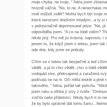
moje chyba, ne tvoje, " řekla jsem zklama
hrozně vážná. "No, to ne. A nenechalas mě 
mně můžeš vidět? Mohla bych být tvoje ma
která nerozumí dnešním mladým...a ty si m
v jednoznačně deprimované póze. "Ne, já si
odpověděla jsem. "A co na tobě vidím? Tř
nikdo jiný. Pro mě jsi krásná, naprosto, i
jenom to, že když jsem s tebou, jsem tak 
ode dne, kdy jsme se potkaly.
Cítím se s tebou tak bezpečně a teď cítím,
vědět, a já to chci vědět, chci o tobě věd
vodopád slov, překvapená a zaražená svým
podívala se na ni. Oči měla lesklé a plné r
takového, " řekla, pořád tak potichu. "Nik
jsem ruku a otřela jí slzy z tváře. "Omlouvá
zničila naše přátelství. Nikdy bych ti to ne
že by bylo správné dát tomu šanci...Nemoh