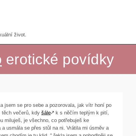
uální život.
o
erotické povídky
jsem se pro sebe a pozorovala, jak vítr honí po
z těch večerů, kdy
šále
🡕
k s něčím teplým k pití,
u miluješ, je všechno, co potřebuješ ke
 a usmála se přes stůl na ni. Vrátila mi úsměv a
sem chodím je tu klid, " řekla jsem a pohodlněji se