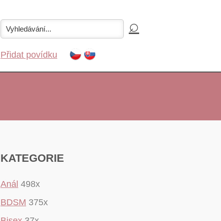
Přidat povídku
KATEGORIE
Anál
498x
BDSM
375x
Bisex
37x