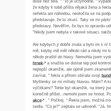
duše než těla. " "To je úctyhodné, " vypadl
že kdyby k tobě přišla nějaká žena a řekla
neřekla ani náhodou, neotočila se na pod
představuje, že to zkusí. Taky se mi párkr
představy. Nevěřím, že bys to opravdu uděl
"Nikdy jsem nebyla v takové situaci, takže
Ale kdybych ji dobře znala a bylo mi s ní 
mě, kdyby mě měl někdo rád a nikdy mi to
někdo praštil do hlavy. Nemohla jsem vyd
hrnek
🡕
a snažila se dostat tep pod kontrolu.
nejlepší okamžik, ale úplně jsem zkameněl
zavírat, " řekla a přitom sbírala svojí
bund
Myšlenky se mi míhaly hlavou. Mám? A kd
výčitkami? Tohle byl okamžik, na který js
konečně přišel...nemohl jsem se hnout. P
akce
🡕
. " Počkej. " Řekla jsem, možná tr
sedla. "Co je?" zeptala se udiveně. "Já, h