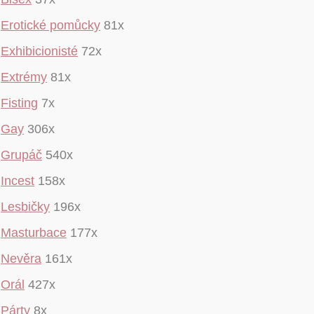
Erotické pomůcky
81x
Exhibicionisté
72x
Extrémy
81x
Fisting
7x
Gay
306x
Grupáč
540x
Incest
158x
Lesbičky
196x
Masturbace
177x
Nevěra
161x
Orál
427x
Párty
8x