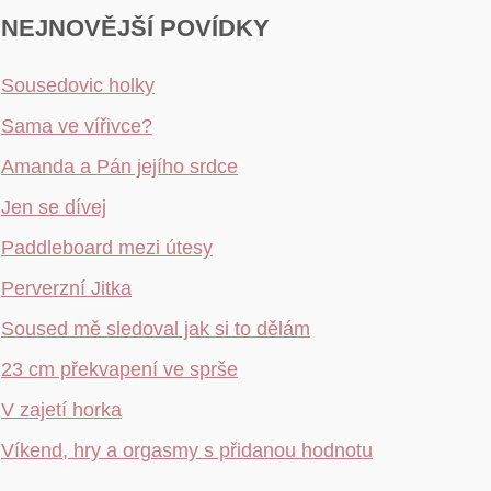
NEJNOVĚJŠÍ POVÍDKY
Sousedovic holky
Sama ve vířivce?
Amanda a Pán jejího srdce
Jen se dívej
Paddleboard mezi útesy
Perverzní Jitka
Soused mě sledoval jak si to dělám
23 cm překvapení ve sprše
V zajetí horka
Víkend, hry a orgasmy s přidanou hodnotu