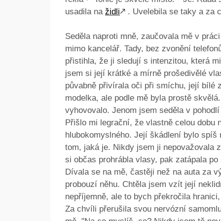
usadila na
židli
🡕
. Uvelebila se taky a za c
Seděla naproti mně, zaučovala mě v práci
mimo kancelář. Tady, bez zvonění telefonů 
přistihla, že ji sledují s intenzitou, která
jsem si její krátké a mírně prošedivělé vlas
půvabně přivírala oči při smíchu, její bíl
modelka, ale podle mě byla prostě skvělá
vyhovovalo. Jenom jsem seděla v pohodl
Přišlo mi legrační, že vlastně celou dobu 
hlubokomyslného. Její škádlení bylo spíš n
tom, jaká je. Nikdy jsem ji nepovažovala z
si občas prohrábla vlasy, pak zatápala p
Dívala se na mě, častěji než na auta za v
probouzí něhu. Chtěla jsem vzít její neklid
nepříjemně, ale to bych překročila hranici
Za chvíli přerušila svou nervózní samomlu