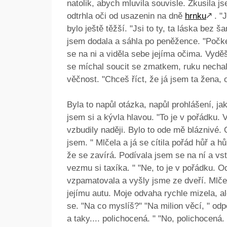
natolik, abych mluvila souvisle. Zkusila js
odtrhla oči od usazenin na dně
hrnku
🡕
. "
bylo ještě těžší. "Jsi to ty, ta láska bez ša
jsem dodala a sáhla po peněžence. "Počke
se na ni a viděla sebe jejíma očima. Vyděš
se míchal soucit se zmatkem, ruku nechala
věčnost. "Chceš říct, že já jsem ta žena, 
Byla to napůl otázka, napůl prohlášení, j
jsem si a kývla hlavou. "To je v pořádku. 
vzbudily naději. Bylo to ode mě bláznivé. 
jsem. " Mlčela a já se cítila pořád hůř a 
že se zavírá. Podívala jsem se na ní a vs
vezmu si taxíka. " "Ne, to je v pořádku. Od
vzpamatovala a vyšly jsme ze dveří. Mlčen
jejímu autu. Moje odvaha rychle mizela, al
se. "Na co myslíš?" "Na milion věcí, " o
a taky.... polichocená. " "No, polichocená.