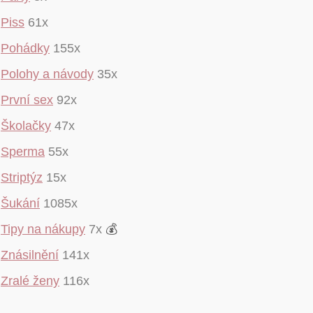
Piss
61x
Pohádky
155x
Polohy a návody
35x
První sex
92x
Školačky
47x
Sperma
55x
Striptýz
15x
Šukání
1085x
Tipy na nákupy
7x
💰
Znásilnění
141x
Zralé ženy
116x