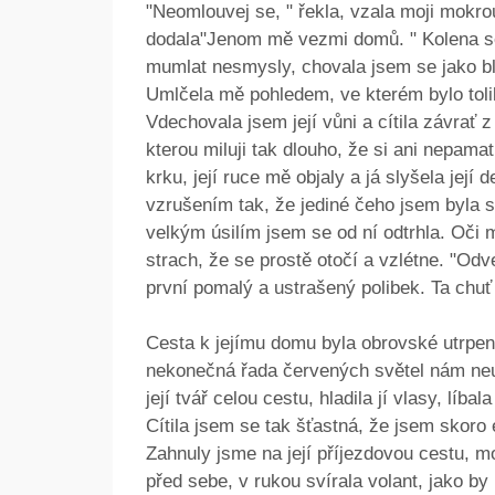
"Neomlouvej se, " řekla, vzala moji mokrou
dodala"Jenom mě vezmi domů. " Kolena s
mumlat nesmysly, chovala jsem se jako blá
Umlčela mě pohledem, ve kterém bylo tolik
Vdechovala jsem její vůni a cítila závrať 
kterou miluji tak dlouho, že si ani nepamat
krku, její ruce mě objaly a já slyšela její 
vzrušením tak, že jediné čeho jsem byla 
velkým úsilím jsem se od ní odtrhla. Oči m
strach, že se prostě otočí a vzlétne. "Od
první pomalý a ustrašený polibek. Ta chuť 
Cesta k jejímu domu byla obrovské utrpení
nekonečná řada červených světel nám neus
její tvář celou cestu, hladila jí vlasy, líba
Cítila jsem se tak šťastná, že jsem skoro
Zahnuly jsme na její příjezdovou cestu, mo
před sebe, v rukou svírala volant, jako by 