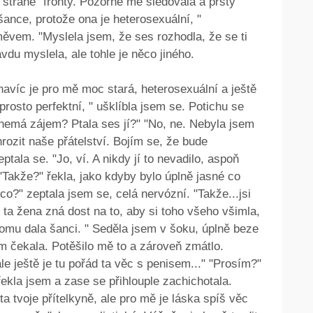
 straně" fronty. Pozorně mě sledovala a prsty
šance, protože ona je heterosexuální, "
ěvem. "Myslela jsem, že ses rozhodla, že se ti
vdu myslela, ale tohle je něco jiného.
avíc je pro mě moc stará, heterosexuální a ještě
osto perfektní, " ušklíbla jsem se. Potichu se
 nemá zájem? Ptala ses jí?" "No, ne. Nebyla jsem
ohrozit naše přátelství. Bojím se, že bude
ptala se. "Jo, ví. A nikdy jí to nevadilo, aspoň
"Takže?" řekla, jako kdyby bylo úplně jasné co
co?" zeptala jsem se, celá nervózní. "Takže...jsi
tě ta žena zná dost na to, aby si toho všeho všimla,
tomu dala šanci. " Seděla jsem v šoku, úplně beze
em čekala. Potěšilo mě to a zároveň zmátlo.
le ještě je tu pořád ta věc s penisem..." "Prosím?"
řekla jsem a zase se přihlouple zachichotala.
 ta tvoje přítelkyně, ale pro mě je láska spíš věc