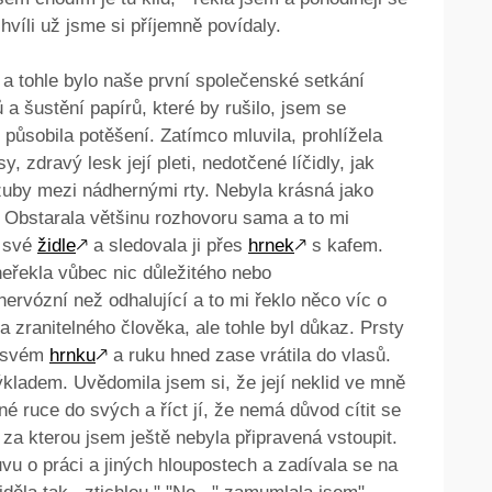
hvíli už jsme si příjemně povídaly.
 a tohle bylo naše první společenské setkání
a šustění papírů, které by rušilo, jsem se
 mi působila potěšení. Zatímco mluvila, prohlížela
y, zdravý lesk její pleti, nedotčené líčidly, jak
é zuby mezi nádhernými rty. Nebyla krásná jako
. Obstarala většinu rozhovoru sama a to mi
í své
židle
🡕
a sledovala ji přes
hrnek
🡕
s kafem.
neřekla vůbec nic důležitého nebo
ervózní než odhalující a to mi řeklo něco víc o
a zranitelného člověka, ale tohle byl důkaz. Prsty
o svém
hrnku
🡕
a ruku hned zase vrátila do vlasů.
ýkladem. Uvědomila jsem si, že její neklid ve mně
né ruce do svých a říct jí, že nemá důvod cítit se
, za kterou jsem ještě nebyla připravená vstoupit.
vu o práci a jiných hloupostech a zadívala se na