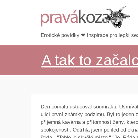
Erotické povídky ❤ Inspirace pro lepší sex
A tak to začal
Den pomalu ustupoval soumraku. Usmívala 
ulici první známky podzimu. Byl to jeden 
příjemná kavárna a přítomnost ženy, ktero
spokojenosti. Odtrhla jsem pohled od okna
řekla - "Tohle je skvělé místo." "Je. Ráda 