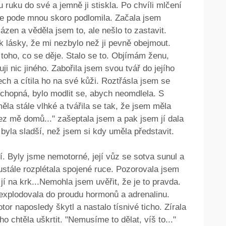
 ruku do své a jemně ji stiskla. Po chvíli mlčení
e pode mnou skoro podlomila. Začala jsem
zen a věděla jsem to, ale nešlo to zastavit.
 lásky, že mi nezbylo než ji pevně obejmout.
z toho, co se děje. Stalo se to. Objímám ženu,
uji nic jiného. Zabořila jsem svou tvář do jejího
dech a cítila ho na své kůži. Roztřásla jsem se
schopná, bylo modlit se, abych neomdlela. S
ěla stále vlhké a tvářila se tak, že jsem měla
vez mě domů..." zašeptala jsem a pak jsem jí dala
byla sladší, než jsem si kdy uměla představit.
. Byly jsme nemotorné, její vůz se sotva sunul a
tále rozplétala spojené ruce. Pozorovala jsem
la jí na krk...Nemohla jsem uvěřit, že je to pravda.
 explodovala do proudu hormonů a adrenalinu.
tor naposledy škytl a nastalo tísnivé ticho. Zírala
ho chtěla uškrtit. "Nemusíme to dělat, víš to..."