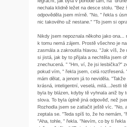
legrační, jak byla v pohodě tam, na "druhé
nechala klidně ležet na desce stolu. "Bez 
odpověděla jsem mírně. "No, " řekla s úsm
nic takového už nestane." "To jsem si opra
Nikdy jsem nepoznala někoho jako ona... n
k tomu nemá zájem. Prostě všechno je napr
zasmála a zakroutila hlavou. "Jak víš, že
si jistá, jak by to přijala a nechtěla jsem 
znechucená. " "Hm, ví, že jsi lesbička?" ze
pokud vím, " řekla jsem, celá roztřesená. 
mám dělat, a jenom já to neviděla. "Takže 
krásná, inteligentní, veselá, milá...Jestli 
byla by blázen, kdyby tě vyhnala aniž by 
slova. To byla úplně jiná odpověď, než js
Rozhodla jsem se zatlačit ještě víc. "No, a
zeptala se. "Teda spíš to, že ho nemám, "
"Aha, tohle, " řekla. "Nevím, co by ti řekla