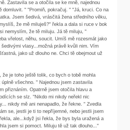
ně. Zastavila se a otočila se ke mně, najednou
domluvit. " "Promiň, pokračuj. " "Já, kruci. Co na
tka. Jsem šedivá, vrásčitá žena středního věku,
yslíš, že mě miluješ?" řekla a dala si ruce v bok
 nemyslím, že tě miluju. Já tě miluju, "
eba vřelost, něhu, soucit. Umíš mě rozesmát jako
 s šedivými vlasy...možná právě kvůli nim. Vím
šťastná, jako už dlouho ne. Chci tě obejmout už
 že je toho ještě tolik, co bych o tobě mohla
ět úplně všechno. " Najednou jsem zastavila
 přiznáním. Opatrně jsem otočila hlavu a
odících se slz. "Nikdo mi nikdy neřekl nic
dy... nikdy mě ani nenapadlo, že řekne. " Zvedla
m se, jestli je ti to nepříjemné, nebo jestli jsem
řekla, ale...když jsi řekla, že bys byla uražená a
la jsem si pomoct. Miluju tě už tak dlouho..."