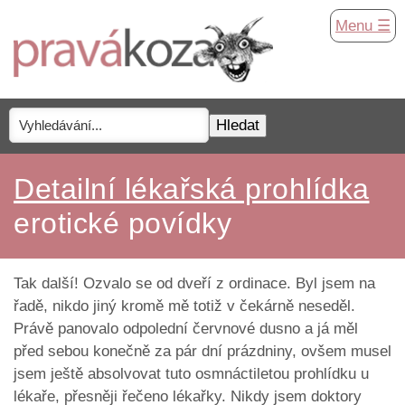
Menu ☰
Detailní lékařská prohlídka
erotické povídky
Tak další! Ozvalo se od dveří z ordinace. Byl jsem na
řadě, nikdo jiný kromě mě totiž v čekárně neseděl.
Právě panovalo odpolední červnové dusno a já měl
před sebou konečně za pár dní prázdniny, ovšem musel
jsem ještě absolvovat tuto osmnáctiletou prohlídku u
lékaře, přesněji řečeno lékařky. Nikdy jsem doktory