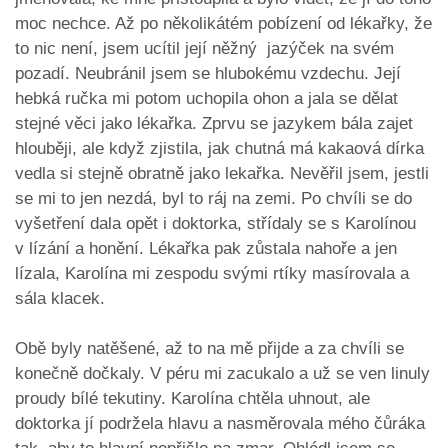
moc nechce. Až po několikátém pobízení od lékařky, že
to nic není, jsem ucítil její něžný jazýček na svém
pozadí. Neubránil jsem se hlubokému vzdechu. Její
hebká ručka mi potom uchopila ohon a jala se dělat
stejné věci jako lékařka. Zprvu se jazykem bála zajet
hlouběji, ale když zjistila, jak chutná má kakaová dírka
vedla si stejně obratně jako lekařka. Nevěřil jsem, jestli
se mi to jen nezdá, byl to ráj na zemi. Po chvíli se do
vyšetření dala opět i doktorka, střídaly se s Karolínou
v lízání a honění. Lékařka pak zůstala nahoře a jen
lízala, Karolína mi zespodu svými rtíky masírovala a
sála klacek.
Obě byly natěšené, až to na mě přijde a za chvíli se
konečně dočkaly. V péru mi zacukalo a už se ven linuly
proudy bílé tekutiny. Karolína chtěla uhnout, ale
doktorka jí podržela hlavu a nasměrovala mého čůráka