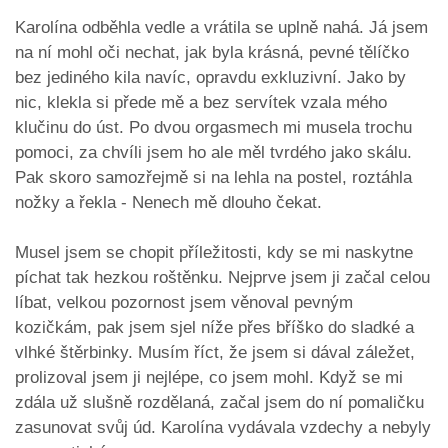
Karolína odběhla vedle a vrátila se uplně nahá. Já jsem
na ní mohl oči nechat, jak byla krásná, pevné tělíčko
bez jediného kila navíc, opravdu exkluzivní. Jako by
nic, klekla si přede mě a bez servítek vzala mého
klučinu do úst. Po dvou orgasmech mi musela trochu
pomoci, za chvíli jsem ho ale měl tvrdého jako skálu.
Pak skoro samozřejmě si na lehla na postel, roztáhla
nožky a řekla - Nenech mě dlouho čekat.
Musel jsem se chopit příležitosti, kdy se mi naskytne
píchat tak hezkou roštěnku. Nejprve jsem ji začal celou
líbat, velkou pozornost jsem věnoval pevným
kozičkám, pak jsem sjel níže přes bříško do sladké a
vlhké štěrbinky. Musím říct, že jsem si dával záležet,
prolizoval jsem ji nejlépe, co jsem mohl. Když se mi
zdála už slušně rozdělaná, začal jsem do ní pomaličku
zasunovat svůj úd. Karolína vydávala vzdechy a nebyly