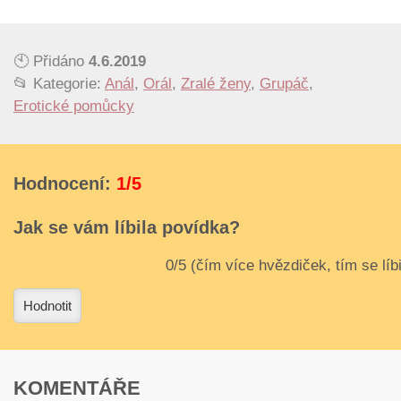
🕙 Přidáno
4.6.2019
📂 Kategorie:
Anál
,
Orál
,
Zralé ženy
,
Grupáč
,
Erotické pomůcky
Hodnocení:
1/5
Jak se vám líbila povídka?
3
4
Hodnotit
KOMENTÁŘE