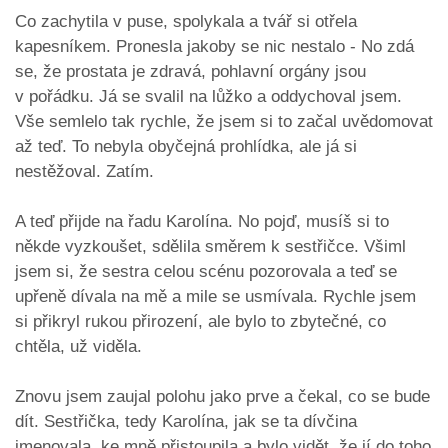
Co zachytila v puse, spolykala a tvář si otřela
kapesníkem. Pronesla jakoby se nic nestalo - No zdá
se, že prostata je zdravá, pohlavní orgány jsou
v pořádku. Já se svalil na lůžko a oddychoval jsem.
Vše semlelo tak rychle, že jsem si to začal uvědomovat
až teď. To nebyla obyčejná prohlídka, ale já si
nestěžoval. Zatím.
A teď přijde na řadu Karolína. No pojď, musíš si to
někde vyzkoušet, sdělila směrem k sestřičce. Všiml
jsem si, že sestra celou scénu pozorovala a teď se
upřeně dívala na mě a mile se usmívala. Rychle jsem
si přikryl rukou přirození, ale bylo to zbytečné, co
chtěla, už viděla.
Znovu jsem zaujal polohu jako prve a čekal, co se bude
dít. Sestřička, tedy Karolína, jak se ta dívčina
jmenovala, ke mně přistoupila a bylo vidět, že jí do toho