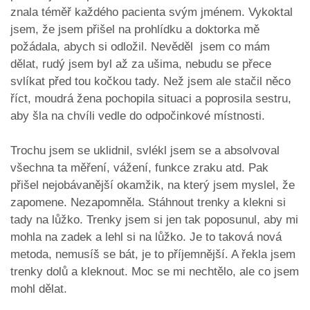
znala téměř každého pacienta svým jménem. Vykoktal
jsem, že jsem přišel na prohlídku a doktorka mě
požádala, abych si odložil. Nevěděl jsem co mám
dělat, rudý jsem byl až za ušima, nebudu se přece
svlíkat před tou kočkou tady. Než jsem ale stačil něco
říct, moudrá žena pochopila situaci a poprosila sestru,
aby šla na chvíli vedle do odpočinkové místnosti.
Trochu jsem se uklidnil, svlékl jsem se a absolvoval
všechna ta měření, vážení, funkce zraku atd. Pak
přišel nejobávanější okamžik, na který jsem myslel, že
zapomene. Nezapomněla. Stáhnout trenky a klekni si
tady na lůžko. Trenky jsem si jen tak poposunul, aby mi
mohla na zadek a lehl si na lůžko. Je to taková nová
metoda, nemusíš se bát, je to příjemnější. A řekla jsem
trenky dolů a kleknout. Moc se mi nechtělo, ale co jsem
mohl dělat.