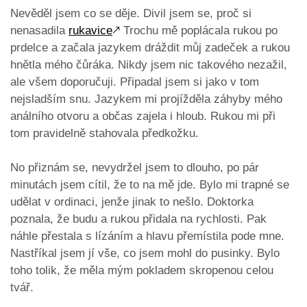
Nevěděl jsem co se děje. Divil jsem se, proč si
nenasadila
rukavice
🡕
Trochu mě poplácala rukou po
prdelce a začala jazykem dráždit můj zadeček a rukou
hnětla mého čůráka. Nikdy jsem nic takového nezažil,
ale všem doporučuji. Připadal jsem si jako v tom
nejsladším snu. Jazykem mi projížděla záhyby mého
análního otvoru a občas zajela i hloub. Rukou mi při
tom pravidelně stahovala předkožku.
No přiznám se, nevydržel jsem to dlouho, po pár
minutách jsem cítil, že to na mě jde. Bylo mi trapné se
udělat v ordinaci, jenže jinak to nešlo. Doktorka
poznala, že budu a rukou přidala na rychlosti. Pak
náhle přestala s lízáním a hlavu přemístila pode mne.
Nastříkal jsem jí vše, co jsem mohl do pusinky. Bylo
toho tolik, že měla mým pokladem skropenou celou
tvář.