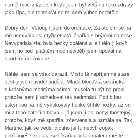
neměl moc v lásce, i když jsem byl většinu roku zdravý
jako řípa, ale tentokrát se mi sem vůbec nechtělo.
Dobrý den! Vstoupil jsem do ordinace. Za stolem se na
mě usmívala asi čtyřicetiletá lékařka s brýlemi na nose.
Nevypadala zle, byla hezky opálená a její tělo (i když
jsem ho pod pláštěm moc neviděl) jsem tipoval na
sportem udržované.
Náhle jsem se však zarazil. Místo té nepříjemné staré
sestry jsem uviděl anděla. Mladá blonďatá sestřička
s krásnýma modrýma očima, musela tu být na praxi,
protože jsem ji odhadoval tak sedmnáct. Pod bílou
sukýnkou na mě vykukovaly hebké štíhlé nožky, až se
mi z toho zatočila hlava. I já jsem jí asi nebyl lhostejný,
protože, když mě spatřila, zčervenala a usmála se. Tak
Martine, jak se vede, dlouho jsi tu nebyl, copak
potřebuješ? zeptala se lékařka. V tak malém městě