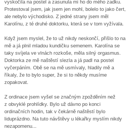
vyskočila na postel a zasunula mi ho do mého zadku.
Protestoval jsem, jak jsem jen mohl, bolelo to jako čert,
ale nebylo východisko. Z jedné strany jsem měl
Karolínu, z té druhé doktorku, která se v tom vyžívala.
Když jsem myslel, že to už nikdy neskončí, přišlo to na
mě a já plnil mladou kundičku semenem. Karolína se
taky svíjela ve vlnách rozkoše, měla silný orgasmus.
Doktorka ze mě naštěstí slezla a já padl na postel
vyčerpáním. Obě se na mě usmívaly, hladily mě a
říkaly, že to bylo super, že si to někdy musíme
zopakovat.
Z ordinace jsem vyšel se značným zpožděním než
z obvyklé prohlídky. Bylo už dávno po konci
ordinačních hodin, tak v čekárně naštěstí bylo
liduprázdno. Na tuto návštěvy u lékařky myslím nikdy
nezapomenu...