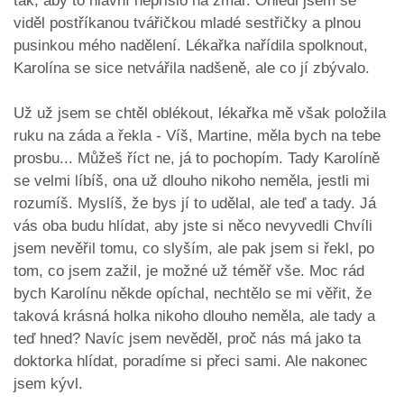
tak, aby to hlavní nepřišlo na zmar. Ohlédl jsem se
viděl postříkanou tvářičkou mladé sestřičky a plnou
pusinkou mého nadělení. Lékařka nařídila spolknout,
Karolína se sice netvářila nadšeně, ale co jí zbývalo.
Už už jsem se chtěl oblékout, lékařka mě však položila
ruku na záda a řekla - Víš, Martine, měla bych na tebe
prosbu... Můžeš říct ne, já to pochopím. Tady Karolíně
se velmi líbíš, ona už dlouho nikoho neměla, jestli mi
rozumíš. Myslíš, že bys jí to udělal, ale teď a tady. Já
vás oba budu hlídat, aby jste si něco nevyvedli Chvíli
jsem nevěřil tomu, co slyším, ale pak jsem si řekl, po
tom, co jsem zažil, je možné už téměř vše. Moc rád
bych Karolínu někde opíchal, nechtělo se mi věřit, že
taková krásná holka nikoho dlouho neměla, ale tady a
teď hned? Navíc jsem nevěděl, proč nás má jako ta
doktorka hlídat, poradíme si přeci sami. Ale nakonec
jsem kývl.