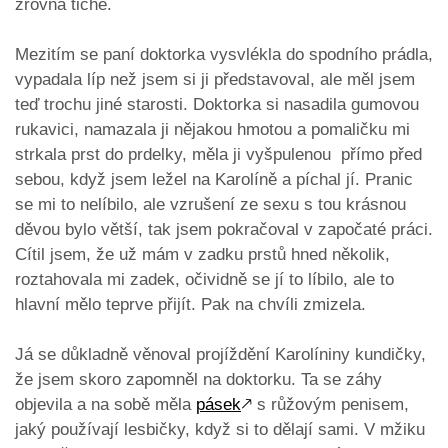
zrovna tiché.
Mezitím se paní doktorka vysvlékla do spodního prádla,
vypadala líp než jsem si ji představoval, ale měl jsem
teď trochu jiné starosti. Doktorka si nasadila gumovou
rukavici, namazala ji nějakou hmotou a pomaličku mi
strkala prst do prdelky, měla ji vyšpulenou přímo před
sebou, když jsem ležel na Karolíně a píchal jí. Pranic
se mi to nelíbilo, ale vzrušení ze sexu s tou krásnou
děvou bylo větší, tak jsem pokračoval v započaté práci.
Cítil jsem, že už mám v zadku prstů hned několik,
roztahovala mi zadek, očividně se jí to líbilo, ale to
hlavní mělo teprve přijít. Pak na chvíli zmizela.
Já se důkladně věnoval projíždění Karolíniny kundičky,
že jsem skoro zapomněl na doktorku. Ta se záhy
objevila a na sobě měla
pásek
🡕
s růžovým penisem,
jaký používají lesbičky, když si to dělají sami. V mžiku