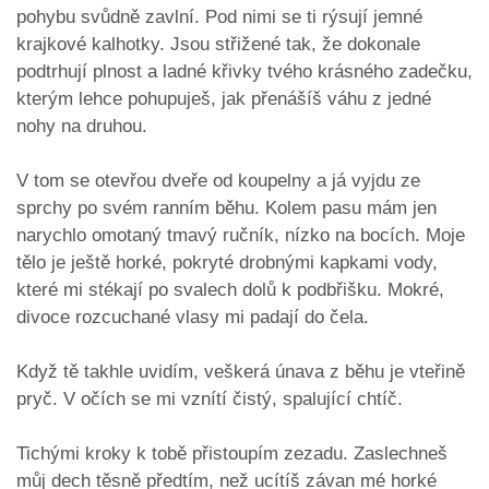
pohybu svůdně zavlní. Pod nimi se ti rýsují jemné
krajkové kalhotky. Jsou střižené tak, že dokonale
podtrhují plnost a ladné křivky tvého krásného zadečku,
kterým lehce pohupuješ, jak přenášíš váhu z jedné
nohy na druhou.
​V tom se otevřou dveře od koupelny a já vyjdu ze
sprchy po svém ranním běhu. Kolem pasu mám jen
narychlo omotaný tmavý ručník, nízko na bocích. Moje
tělo je ještě horké, pokryté drobnými kapkami vody,
které mi stékají po svalech dolů k podbřišku. Mokré,
divoce rozcuchané vlasy mi padají do čela.
​Když tě takhle uvidím, veškerá únava z běhu je vteřině
pryč. V očích se mi vznítí čistý, spalující chtíč.
​Tichými kroky k tobě přistoupím zezadu. Zaslechneš
můj dech těsně předtím, než ucítíš závan mé horké