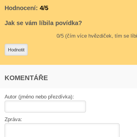
Hodnocení:
4/5
Jak se vám líbila povídka?
3
4
Hodnotit
KOMENTÁŘE
Autor (jméno nebo přezdívka):
Zpráva: