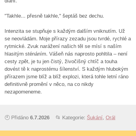
dlaní.
​"Takhle... přesně takhle," šeptáš bez dechu.
​Intenzita se stupňuje s každým dalším vniknutím. Už
se neovládám. Moje přírazy zezadu jsou tvrdé, rychlé a
rytmické. Zvuk narážení našich těl se mísí s naším
hlasitým sténáním. Vášeň nás naprosto pohltila – není
cesty zpět, je tu jen čistý, živočišný chtíč a touha
dovést tě k naprostému šílenství. S každým hlubokým
přírazem jsme blíž a blíž explozi, která tohle letní ráno
definitivně promění v něco, na co nikdy
nezapomeneme.
🕙 Přidáno
6.7.2026
📂 Kategorie:
Šukání
,
Orál