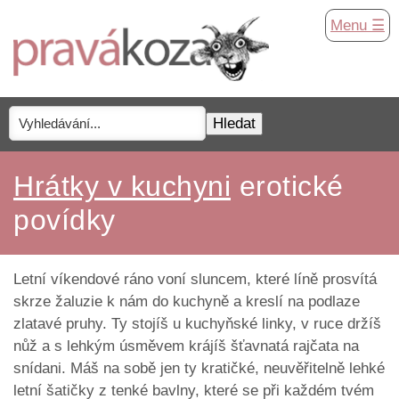
Menu ☰
Hrátky v kuchyni
erotické
povídky
Letní víkendové ráno voní sluncem, které líně prosvítá
skrze žaluzie k nám do kuchyně a kreslí na podlaze
zlatavé pruhy. Ty stojíš u kuchyňské linky, v ruce držíš
nůž a s lehkým úsměvem krájíš šťavnatá rajčata na
snídani. Máš na sobě jen ty kratičké, neuvěřitelně lehké
letní šatičky z tenké bavlny, které se při každém tvém