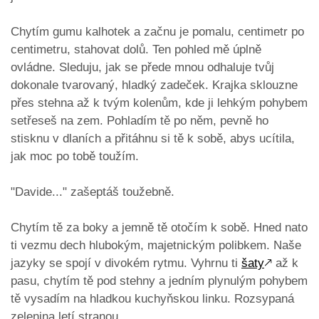
​Chytím gumu kalhotek a začnu je pomalu, centimetr po
centimetru, stahovat dolů. Ten pohled mě úplně
ovládne. Sleduju, jak se přede mnou odhaluje tvůj
dokonale tvarovaný, hladký zadeček. Krajka sklouzne
přes stehna až k tvým kolenům, kde ji lehkým pohybem
setřeseš na zem. Pohladím tě po něm, pevně ho
stisknu v dlaních a přitáhnu si tě k sobě, abys ucítila,
jak moc po tobě toužím.
​"Davide..." zašeptáš toužebně.
​Chytím tě za boky a jemně tě otočím k sobě. Hned nato
ti vezmu dech hlubokým, majetnickým polibkem. Naše
jazyky se spojí v divokém rytmu. Vyhrnu ti
šaty
🡕
až k
pasu, chytím tě pod stehny a jedním plynulým pohybem
tě vysadím na hladkou kuchyňskou linku. Rozsypaná
zelenina letí stranou.