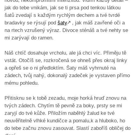
novou, nekompromisní intenzitou. Vidím každý detail –
jak do tebe vnikám, jak se ti prsa pod tenkou látkou
šatů zvedají s každým rychlým dechem a tvé tvrdé
bradavky se rýsují pod
šaty
🡕
, jak máš zavřené oči a
na rtech vzrušený výraz. Divoce sténáš a tvé nehty se
mi zarývají do ramen.
​Náš chtíč dosahuje vrcholu, ale já chci víc. Přiměju tě
vstát. Otočíš se, rozkročená se ohneš přes okraj linky
a opřeš se o ni předloktím. Šaty máš vyhrnuté na
zádech, tvůj nahý, dokonalý zadeček je vystaven přímo
mému pohledu.
​Přitisknu se k tobě zezadu, moje horká hruď znovu na
tvých zádech. Chytím tě pevně za boky, prsty se mi
zaryjí do tvé kůže. Přiložím naběhlý žalud ke tvé
neuvěřitelně vlhké kundičce a pomalu,k a hluboko, ho
do tebe začnu znovu zasouvat. Slastí zaboříš obličej do