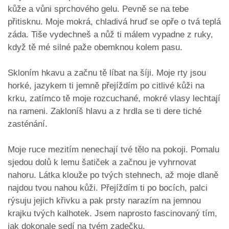
kůže a vůni sprchového gelu. Pevně se na tebe
přitisknu. Moje mokrá, chladivá hruď se opře o tvá teplá
záda. Tiše vydechneš a nůž ti málem vypadne z ruky,
když tě mé silné paže obemknou kolem pasu.
​Skloním hkavu a začnu tě líbat na šíji. Moje rty jsou
horké, jazykem ti jemně přejíždím po citlivé kůži na
krku, zatímco tě moje rozcuchané, mokré vlasy lechtají
na rameni. Zakloníš hlavu a z hrdla se ti dere tiché
zasténání.
​Moje ruce mezitím nenechají tvé tělo na pokoji. Pomalu
sjedou dolů k lemu šatiček a začnou je vyhrnovat
nahoru. Látka klouže po tvých stehnech, až moje dlaně
najdou tvou nahou kůži. Přejíždím ti po bocích, palci
rýsuju jejich křivku a pak prsty narazím na jemnou
krajku tvých kalhotek. Jsem naprosto fascinovaný tím,
jak dokonale sedí na tvém zadečku.