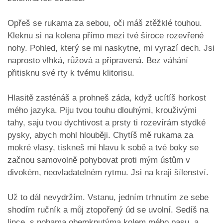
​Opřeš se rukama za sebou, oči máš ztěžklé touhou.
Kleknu si na kolena přímo mezi tvé široce rozevřené
nohy. Pohled, který se mi naskytne, mi vyrazí dech. Jsi
naprosto vlhká, růžová a připravená. Bez váhání
přitisknu své rty k tvému klitorisu.
​Hlasitě zasténáš a prohneš záda, když ucítíš horkost
mého jazyka. Piju tvou touhu dlouhými, krouživými
tahy, saju tvou dychtivost a prsty ti rozevírám stydké
pysky, abych mohl hlouběji. Chytíš mě rukama za
mokré vlasy, tiskneš mi hlavu k sobě a tvé boky se
začnou samovolně pohybovat proti mým ústům v
divokém, neovladatelném rytmu. Jsi na kraji šílenství.
​Už to dál nevydržím. Vstanu, jedním trhnutím ze sebe
shodím ručník a můj ztopořený úd se uvolní. Sedíš na
lince, s nohama obemknutýma kolem mého pasu, a