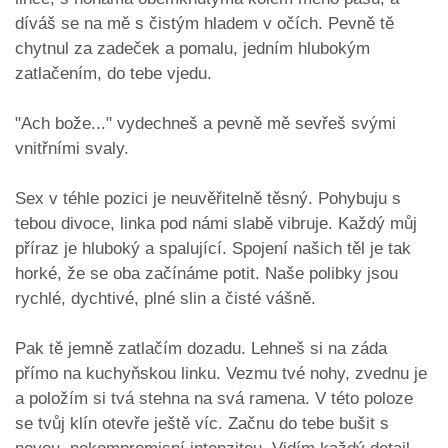
díváš se na mě s čistým hladem v očích. Pevně tě
chytnul za zadeček a pomalu, jedním hlubokým
zatlačením, do tebe vjedu.
​"Ach bože..." vydechneš a pevně mě sevřeš svými
vnitřními svaly.
​Sex v téhle pozici je neuvěřitelně těsný. Pohybuju s
tebou divoce, linka pod námi slabě vibruje. Každý můj
příraz je hluboký a spalující. Spojení našich těl je tak
horké, že se oba začínáme potit. Naše polibky jsou
rychlé, dychtivé, plné slin a čisté vášně.
​Pak tě jemně zatlačím dozadu. Lehneš si na záda
přímo na kuchyňskou linku. Vezmu tvé nohy, zvednu je
a položím si tvá stehna na svá ramena. V této poloze
se tvůj klín otevře ještě víc. Začnu do tebe bušit s