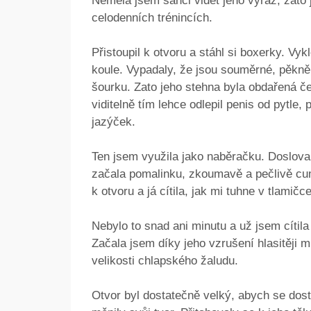
Neměla jsem šanci vidět jeho výraz, zato j
celodenních trénincích.
Přistoupil k otvoru a stáhl si boxerky. Vyk
koule. Vypadaly, že jsou souměrné, pěkn
šourku. Zato jeho stehna byla obdařená č
viditelně tím lehce odlepil penis od pytle, 
jazýček.
Ten jsem využila jako naběračku. Doslova
začala pomalinku, zkoumavě a pečlivě cum
k otvoru a já cítila, jak mi tuhne v tlamičce
Nebylo to snad ani minutu a už jsem cítil
Začala jsem díky jeho vzrušení hlasitěji 
velikosti chlapského žaludu.
Otvor byl dostatečně velký, abych se dosta