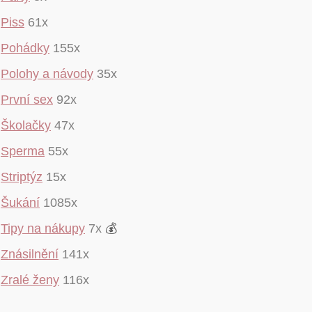
Piss
61x
Pohádky
155x
Polohy a návody
35x
První sex
92x
Školačky
47x
Sperma
55x
Striptýz
15x
Šukání
1085x
Tipy na nákupy
7x
💰
Znásilnění
141x
Zralé ženy
116x