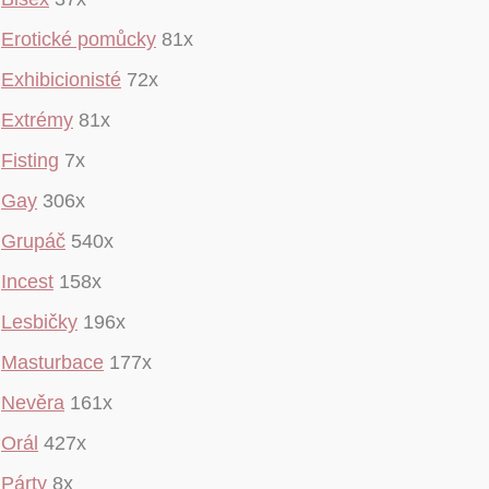
Erotické pomůcky
81x
Exhibicionisté
72x
Extrémy
81x
Fisting
7x
Gay
306x
Grupáč
540x
Incest
158x
Lesbičky
196x
Masturbace
177x
Nevěra
161x
Orál
427x
Párty
8x