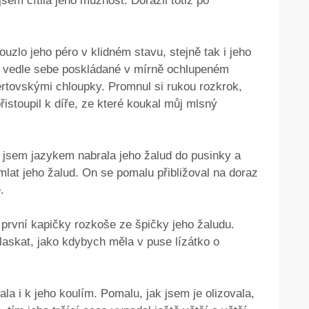
sem cítila jeho mužnost. Dorazil totiž po
louzlo jeho péro v klidném stavu, stejně tak i jeho
ě vedle sebe poskládané v mírně ochlupeném
ertovskými chloupky. Promnul si rukou rozkrok,
přistoupil k díře, ze které koukal můj mlsný
 jsem jazykem nabrala jeho žalud do pusinky a
lat jeho žalud. On se pomalu přibližoval na doraz
.
a první kapičky rozkoše ze špičky jeho žaludu.
mlaskat, jako kdybych měla v puse lízátko o
la i k jeho koulím. Pomalu, jak jsem je olizovala,