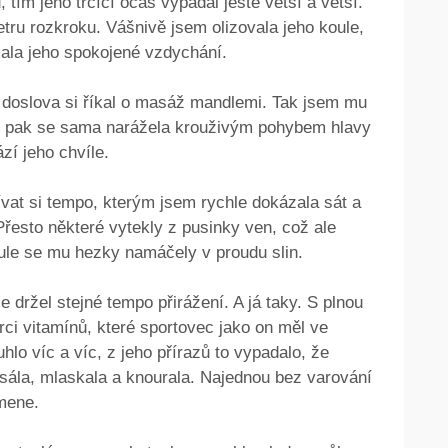
, tím jeho trčící ocas vypadal ještě větší a větší.
tru rozkroku. Vášnivě jsem olizovala jeho koule,
mala jeho spokojené vzdychání.
 a doslova si říkal o masáž mandlemi. Tak jsem mu
lud, pak se sama narážela krouživým pohybem hlavy
zí jeho chvíle.
vat si tempo, kterým jsem rychle dokázala sát a
Přesto některé vytekly z pusinky ven, což ale
ule se mu hezky namáčely v proudu slin.
le držel stejné tempo přirážení. A já taky. S plnou
rci vitamínů, které sportovec jako on měl ve
o víc a víc, z jeho přírazů to vypadalo, že
idu sála, mlaskala a knourala. Najednou bez varování
emene.