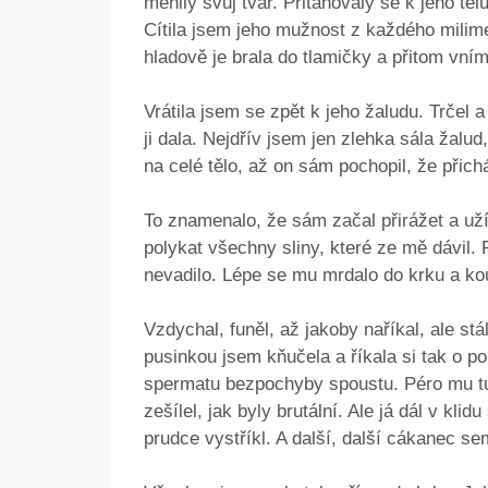
měnily svůj tvar. Přitahovaly se k jeho tělu
Cítila jsem jeho mužnost z každého milime
hladově je brala do tlamičky a přitom vní
Vrátila jsem se zpět k jeho žaludu. Trčel
ji dala. Nejdřív jsem jen zlehka sála ža
na celé tělo, až on sám pochopil, že přichá
To znamenalo, že sám začal přirážet a uží
polykat všechny sliny, které ze mě dávil. 
nevadilo. Lépe se mu mrdalo do krku a ko
Vzdychal, funěl, až jakoby naříkal, ale stá
pusinkou jsem kňučela a říkala si tak o po
spermatu bezpochyby spoustu. Péro mu tuhl
zešílel, jak byly brutální. Ale já dál v kl
prudce vystříkl. A další, další cákanec s