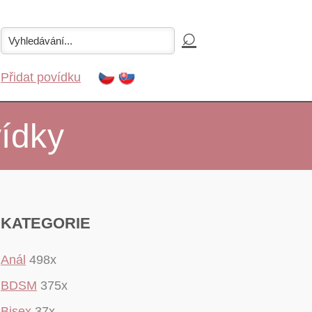
Přidat povídku
ídky
KATEGORIE
Anál
498x
BDSM
375x
Bisex
37x