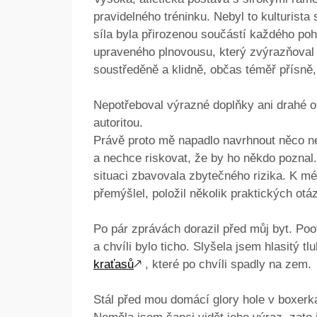
pravidelného tréninku. Nebyl to kulturist
síla byla přirozenou součástí každého poh
upraveného plnovousu, který zvýrazňoval 
soustředěně a klidně, občas téměř přísně,
Nepotřeboval výrazné doplňky ani drahé o
autoritou.
Právě proto mě napadlo navrhnout něco n
a nechce riskovat, že by ho někdo poznal.
situaci zbavovala zbytečného rizika. K m
přemýšlel, položil několik praktických otá
Po pár zprávách dorazil před můj byt. Poo
a chvíli bylo ticho. Slyšela jsem hlasitý 
kraťasů
🡕
, které po chvíli spadly na zem.
Stál před mou domácí glory hole v boxerk