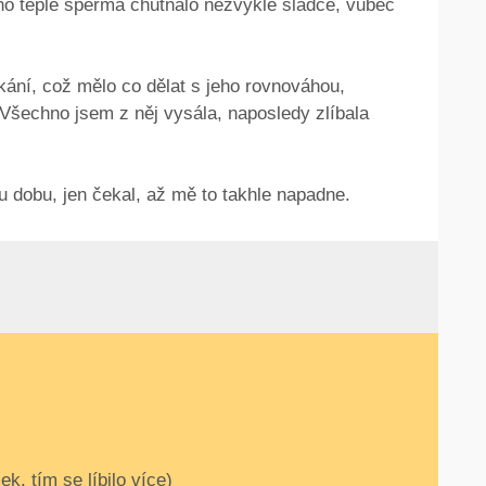
ho teplé sperma chutnalo nezvykle sladce, vůbec
kání, což mělo co dělat s jeho rovnováhou,
Všechno jsem z něj vysála, naposledy zlíbala
u dobu, jen čekal, až mě to takhle napadne.