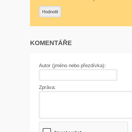
0
1
2
3
4
Hodnotit
KOMENTÁŘE
Autor (jméno nebo přezdívka):
Zpráva: