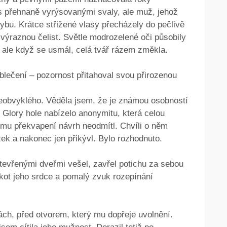
a s přehnaně vyrýsovanými svaly, ale muž, jehož
ybu. Krátce střižené vlasy přecházely do pečlivě
výraznou čelist. Světle modrozelené oči působily
 ale když se usmál, celá tvář rázem změkla.
blečení – pozornost přitahoval svou přirozenou
eobvyklého. Věděla jsem, že je známou osobností
 Glory hole nabízelo anonymitu, která celou
ému překvapení návrh neodmítl. Chvíli o něm
zek a nakonec jen přikývl. Bylo rozhodnuto.
tevřenými dveřmi vešel, zavřel potichu za sebou
tlukot jeho srdce a pomalý zvuk rozepínání
ách, před otvorem, který mu dopřeje uvolnění.