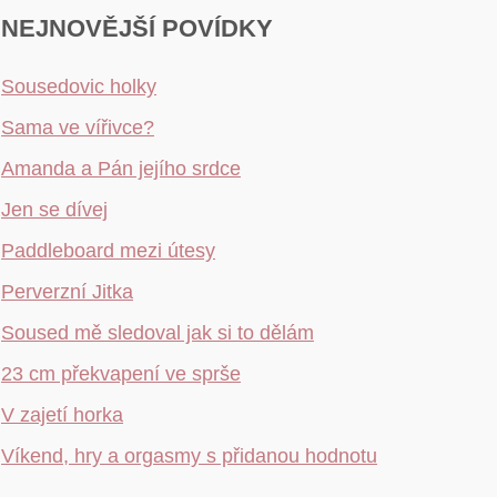
NEJNOVĚJŠÍ POVÍDKY
Sousedovic holky
Sama ve vířivce?
Amanda a Pán jejího srdce
Jen se dívej
Paddleboard mezi útesy
Perverzní Jitka
Soused mě sledoval jak si to dělám
23 cm překvapení ve sprše
V zajetí horka
Víkend, hry a orgasmy s přidanou hodnotu