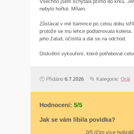
Všechno jsem schytala přímo do krku. Je
nebylo hořké. Mňam.
Zůstával v mé tlamince po celou dobu stří
protože se mu lehce podlamovala kolena. 
jeho žalud, očistila a dal se na odchod.
Diskrétní vykouření, které potřeboval celo
🕙 Přidáno
6.7.2026
📂 Kategorie:
Orál
Hodnocení:
5/5
Jak se vám líbila povídka?