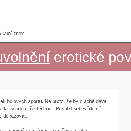
uální život.
uvolnění
erotické pov
šek bojových sportů. Ne proto, že by o sobě dával
 nedal snadno přehlédnout. Působil sebevědomě,
ic dokazovat.
meny a pevnými pažemi naznačovala roky