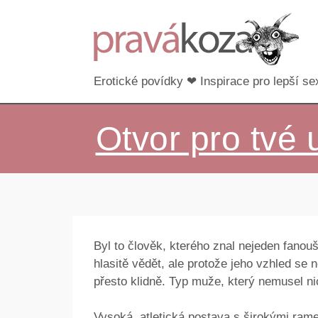
Erotické povídky ❤ Inspirace pro lepší sex
Otvor pro tvé 
Byl to člověk, kterého znal nejeden fanou
hlasitě vědět, ale protože jeho vzhled se
přesto klidně. Typ muže, který nemusel n
Vysoká, atletická postava s širokými ra