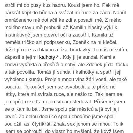
strčil mi do pusy kus hadru. Kousl jsem ho. Pak mě
párkrát kopl do břicha a svázal mi ruce za záda. Napůl
omráčeného mě dotlačil ke zdi a posadil mě. Z mého
mdlého stavu mě probudil až Kamilin hlasitý výkřik.
Instinktivně jsem otevřel oči a zaostřil. Kamila už
neměla tričko ani podprsenku, Zdeněk na ní klečel,
držel jí ruce za hlavou a lízal bradavky. Tomáš mezitím
zápasil s jejími
kalhoty
🡕
. Kdy jí je sundal, Kamila
znovu vykřikla a překřížila nohy, ale Zdeněk jí dal facku
a tak povolila. Tomáš jí sundal i kalhotky a spatřil její
vyholenou kundu. Projela mnou vlna žárlivosti, ale také
soucitu. Pokoušel jsem se osvobodit z té příšerné
látky, která mi svírala ruce, ale nešlo to. Tak jsem se
jen opřel o zeď a celou situaci sledoval. Příšerně jsem
se o Kamilu bál. Jsme spolu pár měsíců a já byl její
první. Za celou dobu co spolu chodíme jsme spoli
souložili asi čtyřikrát. Znala sex jenom se mnou. Tolik
jsem se pohroužil do vlastního myšlení, že když jsem