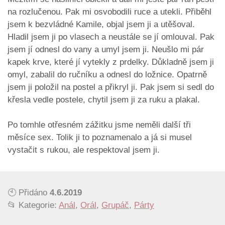
na rozlučenou. Pak mi osvobodili ruce a utekli. Přiběhl
jsem k bezvládné Kamile, objal jsem ji a utěšoval.
Hladil jsem ji po vlasech a neustále se jí omlouval. Pak
jsem jí odnesl do vany a umyl jsem ji. Neušlo mi pár
kapek krve, které jí vytekly z prdelky. Důkladně jsem ji
omyl, zabalil do ručníku a odnesl do ložnice. Opatrně
jsem ji položil na postel a přikryl ji. Pak jsem si sedl do
křesla vedle postele, chytil jsem ji za ruku a plakal.
Po tomhle otřesném zážitku jsme neměli další tři
měsíce sex. Tolik ji to poznamenalo a já si musel
vystačit s rukou, ale respektoval jsem ji.
🕙 Přidáno
4.6.2019
📂 Kategorie:
Anál
,
Orál
,
Grupáč
,
Párty