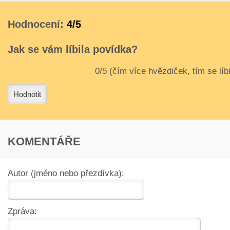
Hodnocení:
4/5
Jak se vám líbila povídka?
3
4
Hodnotit
KOMENTÁŘE
Autor (jméno nebo přezdívka):
Zpráva: