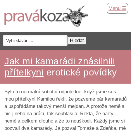
Menu ☰
Jak mi kamarádi znásilnili
přítelkyni
erotické povídky
Bylo to normální sobotní odpoledne, když jsme si s
mou přítelkyní Kamilou řekli, že pozveme pár kamarádů
a uspořádáme takový menší mejdan. A protože neměla
nic jiného na práci, tak souhlasila. Řekla, že party
neměla celkem dlouho a že to neuškodí. Každý jsme si
pozvali dva kamarády. Já pozval Tomáše a Zdeňka, mé