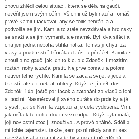
znovu zhlédl celou situaci, která se děla na gauči,
nevěřil jsem svým očím. Všichni už byli nazí a Tomáš
právě Kamilu fackoval, aby se tolik nebránila a
podvolila se jim. Kamila to stále nevzdávala a hrdinsky
se snažila se jim vymanit, ale marně. Byli dva siláci a
ona jen jedna nebohá štíhlá holka. Tomáš jí chytil za
vlasy a prudce strčil čuráka do úst a přirážel. Kamila se
choulila na gauči jak jen to šlo, ale Zdeněk jí mezitím
roztáhl nohy a začal prstit. Nejprve pomalu a potom
neuvěřitelně rychle. Kamila se začala svíjet a ječela
bolestí, ale oni nebrali ohledy. Když už jí měli dost,
Zdeněk jí dal ještě pár facek a zatahání za vlasů a lehl
si pod ni. Nasměroval jí svého čuráka do prdelky a já
slyšel, jak se Kamila vzpouzí a je celá vyděšená. Vím,
jak měla k tomuhle druhu sexu odpor. Když byla malá,
její nevlastní otec ji zneužíval. A právě análně. Sdělila
mi tohle tajemství, takže jsem po ní nikdy anální sex
nevyžadoval a ona mi za to byla nesmírně vděčná.