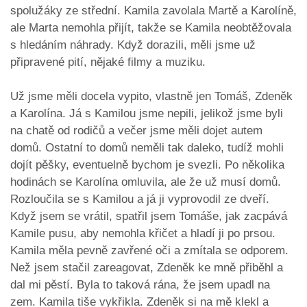
spolužáky ze střední. Kamila zavolala Martě a Karolíně,
ale Marta nemohla přijít, takže se Kamila neobtěžovala
s hledáním náhrady. Když dorazili, měli jsme už
připravené pití, nějaké filmy a muziku.
Už jsme měli docela vypito, vlastně jen Tomáš, Zdeněk
a Karolína. Já s Kamilou jsme nepili, jelikož jsme byli
na chatě od rodičů a večer jsme měli dojet autem
domů. Ostatní to domů neměli tak daleko, tudíž mohli
dojít pěšky, eventuelně bychom je svezli. Po několika
hodinách se Karolína omluvila, ale že už musí domů.
Rozloučila se s Kamilou a já ji vyprovodil ze dveří.
Když jsem se vrátil, spatřil jsem Tomáše, jak zacpává
Kamile pusu, aby nemohla křičet a hladí ji po prsou.
Kamila měla pevně zavřené oči a zmítala se odporem.
Než jsem stačil zareagovat, Zdeněk ke mně přiběhl a
dal mi pěstí. Byla to taková rána, že jsem upadl na
zem. Kamila tiše vykřikla. Zdeněk si na mě klekl a