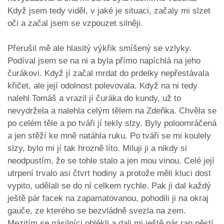
Když jsem tedy viděl, v jaké je situaci, začaly mi slzet
oči a začal jsem se vzpouzet silněji.
Přerušil mě ale hlasitý výkřik smíšený se vzlyky.
Podíval jsem se na ni a byla přímo napíchlá na jeho
čurákovi. Když jí začal mrdat do prdelky nepřestávala
křičet, ale její odolnost polevovala. Když na ni tedy
nalehl Tomáš a vrazil jí čuráka do kundy, už to
nevydržela a nalehla celým tělem na Zdeňka. Chvěla se
po celém těle a po tváři jí tekly slzy. Byly poloomráčená
a jen stěží ke mně natáhla ruku. Po tváři se mi koulely
slzy, bylo mi jí tak hrozně líto. Miluji ji a nikdy si
neodpustím, že se tohle stalo a jen mou vinou. Celé její
utrpení trvalo asi čtvrt hodiny a protože měli kluci dost
vypito, udělali se do ní celkem rychle. Pak ji dal každý
ještě pár facek na zapamatovanou, pohodili ji na okraj
gauče, ze kterého se bezvládně svezla na zem.
Mezitím se násilníci oblékli a dali mi ještě pár ran pěstí