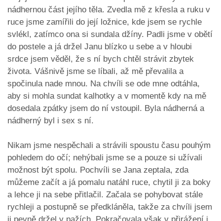
nádhernou část jejího těla. Zvedla mě z křesla a ruku v
ruce jsme zamířili do její ložnice, kde jsem se rychle
svlékl, zatímco ona si sundala džíny. Padli jsme v obětí
do postele a já držel Janu blízko u sebe a v hloubi
srdce jsem věděl, že s ní bych chtěl strávit zbytek
života. Vášnivě jsme se líbali, až mě převalila a
spočinula nade mnou. Na chvíli se ode mne odtáhla,
aby si mohla sundat kalhotky a v momentě kdy na mě
dosedala zpátky jsem do ní vstoupil. Byla nádherná a
nádherný byl i sex s ní.
Nikam jsme nespěchali a strávili spoustu času pouhým
pohledem do očí; nehýbali jsme se a pouze si užívali
možnost být spolu. Pochvíli se Jana zeptala, zda
můžeme začít a já pomalu natáhl ruce, chytil ji za boky
a lehce ji na sebe přitlačil. Začala se pohybovat stále
rychleji a postupně se předkláněla, takže za chvíli jsem
ji pevně držel v pažích. Pokračovala však v přirážení i