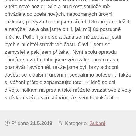
v této nové pozici. Síla a prudkost soulože mě
přiváděla do zcela nových, nepoznaných úrovní
rozkoše; při vyvrcholení jsem křičel. Dlouho jsme leželi
a nehýbali se a oba jsme cítili, jak můj úd postupně
měkne. Políbili jsme se a Jana se mě zeptala, jestli
bych s ní chtěl strávit víc času. Chvíli jsem se
zamyslel a pak jsem přitakal. Nyní spolu opravdu
chodíme a za tu dobu jsme věnovali spoustu času
poznávání svých těl, takže jsme byli brzy schopni
dovést se k dalším úrovním sexuálního potěšení. Takže
si vážení přátelé zapamatujte toto - Klidně se dál
dívejte holkám na prsa a také můžete svázat své životy
s dívkou svých snů. Já vím, že jsem to dokázal...
🕙 Přidáno
31.5.2019
📂 Kategorie:
Šukání