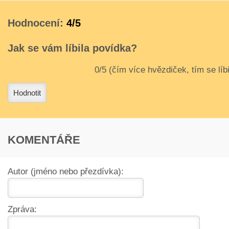
Hodnocení:
4/5
Jak se vám líbila povídka?
3
4
Hodnotit
KOMENTÁŘE
Autor (jméno nebo přezdívka):
Zpráva: