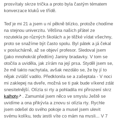
prosvítaly skrze trička a proto byla častým tématem
konverzace kluků ve třídě.
Teď je mi 21 a jsem u ní pěkně blízko, protože chodíme
na stejnou univerzitu. Většina našich přátel ze
rozutekla po různých školách a je těžké vídat všechny,
proto se snažíme být často spolu. Byl pátek a já čekal
v posluchárně, až se objeví profesor. Sledoval jsem
(jako mnohokrát předtím) Janiny bradavky. V tom se
otočila a uviděla, jak zírám na její prsa. Styděl jsem se,
že mě takto nachytala, avšak nezdálo se, že by jí to
nějak zvlášť vadilo. Předklonila se a zašeptala - V noci
mi zaklepej na dveře, možná se ti pak bude víkend zdát
snesitelnější. Olízla si rty a pohladila mi přirození skrz
kalhoty
🡕
. Zamumlal jsem něco ve smyslu Ještě se
uvidíme a ona přikývla a znovu si olízla rty. Rychle
jsem odešel do svého pokoje a musel jsem ulevit
svému kolíku, tedy jestli víte co mám na mysli... V 7