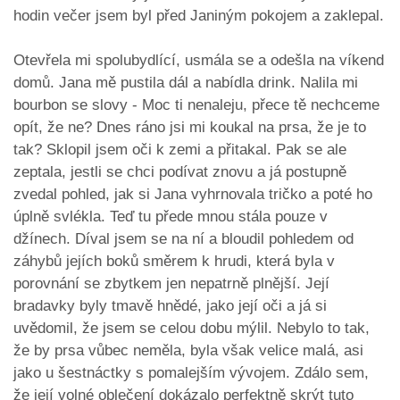
hodin večer jsem byl před Janiným pokojem a zaklepal.
Otevřela mi spolubydlící, usmála se a odešla na víkend
domů. Jana mě pustila dál a nabídla drink. Nalila mi
bourbon se slovy - Moc ti nenaleju, přece tě nechceme
opít, že ne? Dnes ráno jsi mi koukal na prsa, že je to
tak? Sklopil jsem oči k zemi a přitakal. Pak se ale
zeptala, jestli se chci podívat znovu a já postupně
zvedal pohled, jak si Jana vyhrnovala tričko a poté ho
úplně svlékla. Teď tu přede mnou stála pouze v
džínech. Díval jsem se na ní a bloudil pohledem od
záhybů jejích boků směrem k hrudi, která byla v
porovnání se zbytkem jen nepatrně plnější. Její
bradavky byly tmavě hnědé, jako její oči a já si
uvědomil, že jsem se celou dobu mýlil. Nebylo to tak,
že by prsa vůbec neměla, byla však velice malá, asi
jako u šestnáctky s pomalejším vývojem. Zdálo sem,
že její volné oblečení dokázalo perfektně skrýt tuto