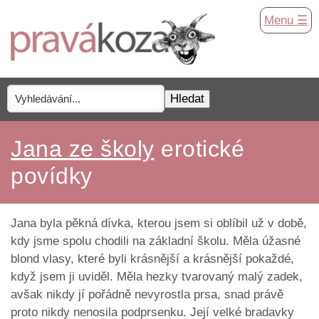
Menu ☰
Jana ze školy
erotické
povídky
Jana byla pěkná dívka, kterou jsem si oblíbil už v době,
kdy jsme spolu chodili na základní školu. Měla úžasné
blond vlasy, které byli krásnější a krásnější pokaždé,
když jsem ji uviděl. Měla hezky tvarovaný malý zadek,
avšak nikdy jí pořádně nevyrostla prsa, snad právě
proto nikdy nenosila podprsenku. Její velké bradavky