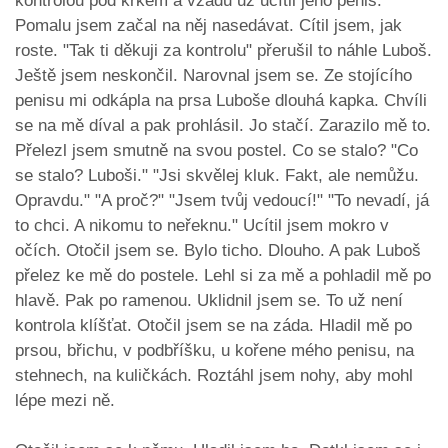
kontrolou pod krkem a vzadu už ucítil jeho penis.
Pomalu jsem začal na něj nasedávat. Cítil jsem, jak
roste. "Tak ti děkuji za kontrolu" přerušil to náhle Luboš.
Ještě jsem neskončil. Narovnal jsem se. Ze stojícího
penisu mi odkápla na prsa Luboše dlouhá kapka. Chvíli
se na mě díval a pak prohlásil. Jo stačí. Zarazilo mě to.
Přelezl jsem smutně na svou postel. Co se stalo? "Co
se stalo? Luboši." "Jsi skvělej kluk. Fakt, ale nemůžu.
Opravdu." "A proč?" "Jsem tvůj vedoucí!" "To nevadí, já
to chci. A nikomu to neřeknu." Ucítil jsem mokro v
očích. Otočil jsem se. Bylo ticho. Dlouho. A pak Luboš
přelez ke mě do postele. Lehl si za mě a pohladil mě po
hlavě. Pak po ramenou. Uklidnil jsem se. To už není
kontrola klíšťat. Otočil jsem se na záda. Hladil mě po
prsou, břichu, v podbříšku, u kořene mého penisu, na
stehnech, na kuličkách. Roztáhl jsem nohy, aby mohl
lépe mezi ně.