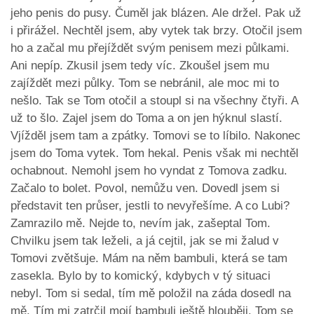
jeho penis do pusy. Čuměl jak blázen. Ale držel. Pak už
i přirážel. Nechtěl jsem, aby vytek tak brzy. Otočil jsem
ho a začal mu přejíždět svým penisem mezi půlkami.
Ani nepíp. Zkusil jsem tedy víc. Zkoušel jsem mu
zajíždět mezi půlky. Tom se nebránil, ale moc mi to
nešlo. Tak se Tom otočil a stoupl si na všechny čtyři. A
už to šlo. Zajel jsem do Toma a on jen hýknul slastí.
Vjížděl jsem tam a zpátky. Tomovi se to líbilo. Nakonec
jsem do Toma vytek. Tom hekal. Penis však mi nechtěl
ochabnout. Nemohl jsem ho vyndat z Tomova zadku.
Začalo to bolet. Povol, nemůžu ven. Dovedl jsem si
představit ten průser, jestli to nevyřešíme. A co Lubi?
Zamrazilo mě. Nejde to, nevím jak, zašeptal Tom.
Chvilku jsem tak leželi, a já cejtil, jak se mi žalud v
Tomovi zvětšuje. Mám na něm bambuli, která se tam
zasekla. Bylo by to komický, kdybych v tý situaci
nebyl. Tom si sedal, tím mě položil na záda dosedl na
mě. Tím mi zatrčil mojí bambuli ještě hlouběji. Tom se