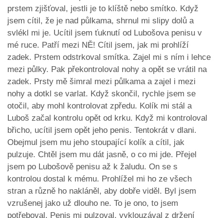
prstem zjišťoval, jestli je to klíště nebo smítko. Když
jsem cítil, že je nad půlkama, shrnul mi slipy dolů a
svlékl mi je. Ucítil jsem ťuknutí od Lubošova penisu v
mé ruce. Patří mezi NĚ! Cítil jsem, jak mi prohlíží
zadek. Prstem odstrkoval smítka. Zajel mi s ním i lehce
mezi půlky. Pak překontroloval nohy a opět se vrátil na
zadek. Prsty mě šimral mezi půlkama a zajel i mezi
nohy a dotkl se varlat. Když skončil, rychle jsem se
otočil, aby mohl kontrolovat zpředu. Kolík mi stál a
Luboš začal kontrolu opět od krku. Když mi kontroloval
břicho, ucítil jsem opět jeho penis. Tentokrát v dlani.
Obejmul jsem mu jeho stoupající kolík a cítil, jak
pulzuje. Chtěl jsem mu dát jasně, o co mi jde. Přejel
jsem po Lubošově penisu až k žaludu. On se s
kontrolou dostal k mému. Prohlížel mi ho ze všech
stran a různě ho nakláněl, aby dobře viděl. Byl jsem
vzrušenej jako už dlouho ne. To je ono, to jsem
potřeboval. Penis mi pulzoval, vyklouzával z držení