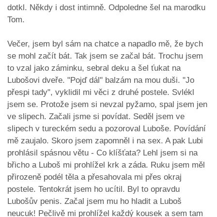
dotkl. Někdy i dost intimně. Odpoledne šel na marodku
Tom.
Večer, jsem byl sám na chatce a napadlo mě, že bych
se mohl začít bát. Tak jsem se začal bát. Trochu jsem
to vzal jako záminku, sebral deku a šel ťukat na
Lubošovi dveře. "Pojď dál" balzám na mou duši. "Jo
přespi tady", vyklidil mi věci z druhé postele. Svlékl
jsem se. Protože jsem si nevzal pyžamo, spal jsem jen
ve slipech. Začali jsme si povídat. Seděl jsem ve
slipech v tureckém sedu a pozoroval Luboše. Povídání
mě zaujalo. Skoro jsem zapomněl i na sex. A pak Lubi
prohlásil spásnou větu - Co klíšťata? Lehl jsem si na
břicho a Luboš mi prohlížel krk a záda. Ruku jsem měl
přirozeně podél těla a přesahovala mi přes okraj
postele. Tentokrát jsem ho ucítil. Byl to opravdu
Lubošův penis. Začal jsem mu ho hladit a Luboš
neucuk! Pečlivě mi prohlížel každý kousek a sem tam