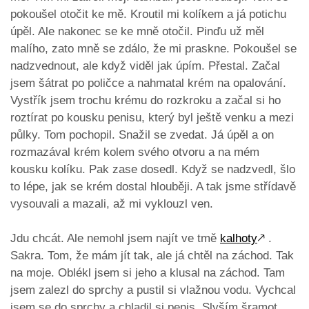
pokoušel otočit ke mě. Kroutil mi kolíkem a já potichu
úpěl. Ale nakonec se ke mně otočil. Pinďu už měl
malího, zato mně se zdálo, že mi praskne. Pokoušel se
nadzvednout, ale když viděl jak úpím. Přestal. Začal
jsem šátrat po poličce a nahmatal krém na opalování.
Vystřík jsem trochu krému do rozkroku a začal si ho
roztírat po kousku penisu, který byl ještě venku a mezi
půlky. Tom pochopil. Snažil se zvedat. Já úpěl a on
rozmazával krém kolem svého otvoru a na mém
kousku kolíku. Pak zase dosedl. Když se nadzvedl, šlo
to lépe, jak se krém dostal hlouběji. A tak jsme střídavě
vysouvali a mazali, až mi vyklouzl ven.
Jdu chcát. Ale nemohl jsem najít ve tmě
kalhoty
🡕
.
Sakra. Tom, že mám jít tak, ale já chtěl na záchod. Tak
na moje. Oblékl jsem si jeho a klusal na záchod. Tam
jsem zalezl do sprchy a pustil si vlažnou vodu. Vychcal
jsem se do sprchy a chladil si penis. Slyším šramot.