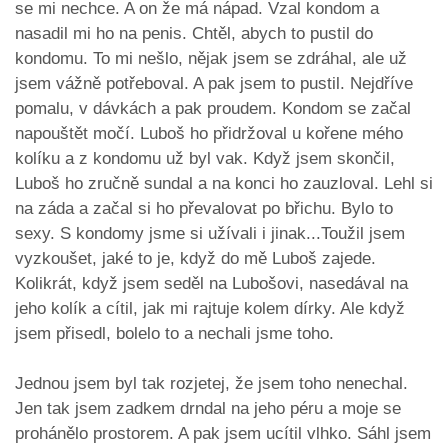
se mi nechce. A on že má nápad. Vzal kondom a
nasadil mi ho na penis. Chtěl, abych to pustil do
kondomu. To mi nešlo, nějak jsem se zdráhal, ale už
jsem vážně potřeboval. A pak jsem to pustil. Nejdříve
pomalu, v dávkách a pak proudem. Kondom se začal
napouštět močí. Luboš ho přidržoval u kořene mého
kolíku a z kondomu už byl vak. Když jsem skončil,
Luboš ho zručně sundal a na konci ho zauzloval. Lehl si
na záda a začal si ho převalovat po břichu. Bylo to
sexy. S kondomy jsme si užívali i jinak...Toužil jsem
vyzkoušet, jaké to je, když do mě Luboš zajede.
Kolikrát, když jsem seděl na Lubošovi, nasedával na
jeho kolík a cítil, jak mi rajtuje kolem dírky. Ale když
jsem přisedl, bolelo to a nechali jsme toho.
Jednou jsem byl tak rozjetej, že jsem toho nenechal.
Jen tak jsem zadkem drndal na jeho péru a moje se
prohánělo prostorem. A pak jsem ucítil vlhko. Sáhl jsem