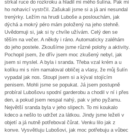
strkal ruce do rozkroku a hladil mi mého šulína. Pak mi
ho nohavicí vystrčil. Zašukali jsme si a já ani nesundal
trenýrky. Ležím na hrudi Luboše a poslouchám, jak
dýchá a mokrý péro mám položený na jeho stehně.
Uvědomuji si, jak si ty chvíle užívám. Celý den se
těším na večer. A někdy i ráno. Automaticky zaléhám
do jeho postele. Zkoušíme jsme různé polohy a aktivity.
Pochopil jsem, že dřív jsem moc zkušený nebyl, jak
jsem si myslel. A byla i sranda. Třeba vzal krém a u
kolíku mi s ním namaloval obličej a vlasy, že můj šulín
vypadal jak nos. Stoupl jsem si a kýval stojícím
penisem. Mohli jsme se popukat. Já jsem postupně
probíral Lubošovu spodní garderobu a chodil v ní i přes
den, a pokud jsem nespal nahý, pak v jeho pyžamu.
Největší sranda byla v jeho slipech. To mi koukalo
kdeco a nešlo to udržet za látkou. Jindy jsme leželi v
objetí a já nutně potřeboval čůrat. Venku lilo jak z
konve. Vysvětluju Lubošovi, jak moc potřebuju a vůbec