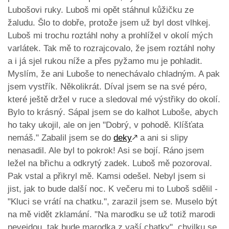
Lubošovi ruky. Luboš mi opět stáhnul kůžičku ze
žaludu. Šlo to dobře, protože jsem už byl dost vlhkej.
Luboš mi trochu roztáhl nohy a prohlížel v okolí mých
varlátek. Tak mě to rozrajcovalo, že jsem roztáhl nohy
a i já sjel rukou níže a přes pyžamo mu je pohladit.
Myslím, že ani Luboše to nenechávalo chladným. A pak
jsem vystřík. Několikrát. Díval jsem se na své péro,
které ještě držel v ruce a sledoval mé výstřiky do okolí.
Bylo to krásný. Sápal jsem se do kalhot Luboše, abych
ho taky ukojil, ale on jen "Dobrý, v pohodě. Klíšťata
nemáš." Zabalil jsem se do
deky
🡕
a ani si slipy
nenasadil. Ale byl to pokrok! Asi se bojí. Ráno jsem
ležel na břichu a odkrytý zadek. Luboš mě pozoroval.
Pak vstal a přikryl mě. Kamsi odešel. Nebyl jsem si
jist, jak to bude další noc. K večeru mi to Luboš sdělil -
"Kluci se vrátí na chatku.", zarazil jsem se. Muselo být
na mě vidět zklamání. "Na marodku se už totiž marodi
nevejdou, tak bude marodka z vaší chatky", chvilku se