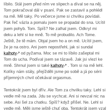
líbilo. Stál jsem před ním ve slipech a díval se na něj.
Tom pokračoval dál v psaní. Pak se zastavil a pohlédl
na mě. Mě taky. Po večerce jsme si chvilku povídali.
Pak řeč vázla a pomalu jsem se propadal do sna. Ucítil
jsem pohyb. Tom. Spíš? Ne zalhal jsem. Odkryl mi
deku a lehl si ke mně. To mě probudilo. Ach Tome.
Ještě, že tě mám. Objal jsem ho a on mě. Ucítil jsem,
že je na ostro. Ani jsem nepostřehl, jak si sundal
kalhoty
🡕
od pyžama. Moc se mi to líbilo zašeptal mi
Tom do ucha. Podíval jsem se tázavě. Jak jsi vlezl ke
mně. Shrnul jsem si také
kalhoty
🡕
. Tom si na mě lehl.
Kolíky nám stály, přejížděli jsme po sobě a já po sérii
příjemných chvil očekával orgasmus.
Tentokrát jsem byl dřív. Ale Tom za chvilku taky. Lehl si
vedle mě na zada. Jdu se vychcat. Ani si nevzal nic na
sebe. Asi šel za chatku. Spíš? když přišel. Ne. Lehl si
vedle mě. Měli jsme ještě chuť oba. Tentokrát jsem vzal