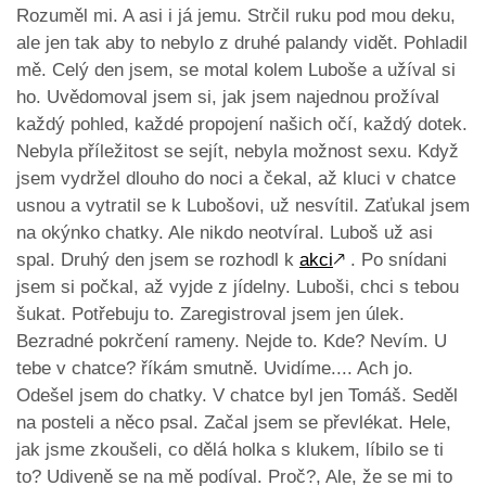
Rozuměl mi. A asi i já jemu. Strčil ruku pod mou deku,
ale jen tak aby to nebylo z druhé palandy vidět. Pohladil
mě. Celý den jsem, se motal kolem Luboše a užíval si
ho. Uvědomoval jsem si, jak jsem najednou prožíval
každý pohled, každé propojení našich očí, každý dotek.
Nebyla příležitost se sejít, nebyla možnost sexu. Když
jsem vydržel dlouho do noci a čekal, až kluci v chatce
usnou a vytratil se k Lubošovi, už nesvítil. Zaťukal jsem
na okýnko chatky. Ale nikdo neotvíral. Luboš už asi
spal. Druhý den jsem se rozhodl k
akci
🡕
. Po snídani
jsem si počkal, až vyjde z jídelny. Luboši, chci s tebou
šukat. Potřebuju to. Zaregistroval jsem jen úlek.
Bezradné pokrčení rameny. Nejde to. Kde? Nevím. U
tebe v chatce? říkám smutně. Uvidíme.... Ach jo.
Odešel jsem do chatky. V chatce byl jen Tomáš. Seděl
na posteli a něco psal. Začal jsem se převlékat. Hele,
jak jsme zkoušeli, co dělá holka s klukem, líbilo se ti
to? Udiveně se na mě podíval. Proč?, Ale, že se mi to