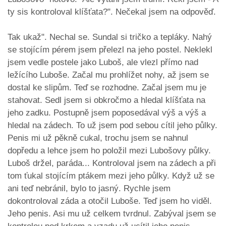
ty sis kontroloval klíšťata?". Nečekal jsem na odpověď.
Tak ukaž". Nechal se. Sundal si tričko a tepláky. Nahý
se stojícím pérem jsem přelezl na jeho postel. Neklekl
jsem vedle postele jako Luboš, ale vlezl přímo nad
ležícího Luboše. Začal mu prohlížet nohy, až jsem se
dostal ke slipům. Teď se rozhodne. Začal jsem mu je
stahovat. Sedl jsem si obkročmo a hledal klíšťata na
jeho zadku. Postupně jsem poposedával výš a výš a
hledal na zádech. To už jsem pod sebou cítil jeho půlky.
Penis mi už pěkně cukal, trochu jsem se nahnul
dopředu a lehce jsem ho položil mezi Lubošovy půlky.
Luboš držel, paráda... Kontroloval jsem na zádech a při
tom ťukal stojícím ptákem mezi jeho půlky. Když už se
ani teď nebránil, bylo to jasný. Rychle jsem
dokontroloval záda a otočil Luboše. Teď jsem ho viděl.
Jeho penis. Asi mu už celkem tvrdnul. Zabýval jsem se