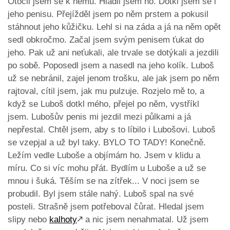
Otočil jsem se k němu. Hladil jsem ho. Dotkl jsem se i
jeho penisu. Přejížděl jsem po něm prstem a pokusil
stáhnout jeho kůžičku. Lehl si na záda a já na něm opět
sedl obkročmo. Začal jsem svým penisem ťukat do
jeho. Pak už ani neťukali, ale trvale se dotýkali a jezdili
po sobě. Poposedl jsem a nasedl na jeho kolík. Luboš
už se nebránil, zajel jenom trošku, ale jak jsem po něm
rajtoval, cítil jsem, jak mu pulzuje. Rozjelo mě to, a
když se Luboš dotkl mého, přejel po něm, vystříkl
jsem. Lubošův penis mi jezdil mezi půlkami a já
nepřestal. Chtěl jsem, aby s to líbilo i Lubošovi. Luboš
se vzepjal a už byl taky. BYLO TO TADY! Konečně.
Ležím vedle Luboše a objímám ho. Jsem v klidu a
míru. Co si víc mohu přát. Bydlím u Luboše a už se
mnou i šuká. Těším se na zítřek... V noci jsem se
probudil. Byl jsem stále nahý. Luboš spal na své
posteli. Strašně jsem potřeboval čůrat. Hledal jsem
slipy nebo
kalhoty
🡕
a nic jsem nenahmatal. Už jsem