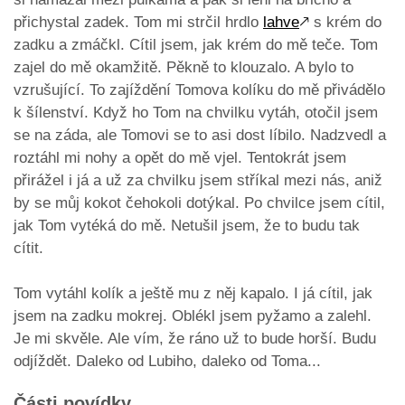
přichystal zadek. Tom mi strčil hrdlo
lahve
🡕
s krém do
zadku a zmáčkl. Cítil jsem, jak krém do mě teče. Tom
zajel do mě okamžitě. Pěkně to klouzalo. A bylo to
vzrušující. To zajíždění Tomova kolíku do mě přivádělo
k šílenství. Když ho Tom na chvilku vytáh, otočil jsem
se na záda, ale Tomovi se to asi dost líbilo. Nadzvedl a
roztáhl mi nohy a opět do mě vjel. Tentokrát jsem
přirážel i já a už za chvilku jsem stříkal mezi nás, aniž
by se můj kokot čehokoli dotýkal. Po chvilce jsem cítil,
jak Tom vytéká do mě. Netušil jsem, že to budu tak
cítit.
Tom vytáhl kolík a ještě mu z něj kapalo. I já cítil, jak
jsem na zadku mokrej. Oblékl jsem pyžamo a zalehl.
Je mi skvěle. Ale vím, že ráno už to bude horší. Budu
odjíždět. Daleko od Lubiho, daleko od Toma...
Části povídky