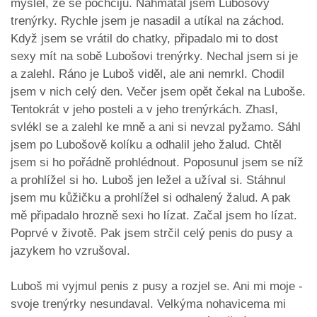
myslel, že se pochčiju. Nahmatal jsem Lubošovy
trenýrky. Rychle jsem je nasadil a utíkal na záchod.
Když jsem se vrátil do chatky, připadalo mi to dost
sexy mít na sobě Lubošovi trenýrky. Nechal jsem si je
a zalehl. Ráno je Luboš viděl, ale ani nemrkl. Chodil
jsem v nich celý den. Večer jsem opět čekal na Luboše.
Tentokrát v jeho posteli a v jeho trenýrkách. Zhasl,
svlékl se a zalehl ke mně a ani si nevzal pyžamo. Sáhl
jsem po Lubošově kolíku a odhalil jeho žalud. Chtěl
jsem si ho pořádně prohlédnout. Poposunul jsem se níž
a prohlížel si ho. Luboš jen ležel a užíval si. Stáhnul
jsem mu kůžičku a prohlížel si odhalený žalud. A pak
mě připadalo hrozně sexi ho lízat. Začal jsem ho lízat.
Poprvé v životě. Pak jsem strčil celý penis do pusy a
jazykem ho vzrušoval.
Luboš mi vyjmul penis z pusy a rozjel se. Ani mi moje -
svoje trenýrky nesundaval. Velkýma nohavicema mi