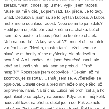
zarazil, "Jestli chceš, spi u mě". Vyjíkl jsem radostí.
Musel na mě vidět, jak jsem rád. Tak přece. Je to tady.
Snad. Dedukoval jsem si, že to byl tah Luboše. A Luboš
měl z mého souhlasu radost. Nebo se mi to jen zdálo?
Hodil jsem si ještě pár věcí k němu na chatku. Ležel
jsem už v posteli a Luboš přišel po kontrole chatek.
"Jdu na poradu". "A kdy se vrátíš?", musel cítit smutek
v mém hlase. "Nevím, musím tam". Ležel jsem a v
hlavě se mi honily různé myšlenky. Ale především
sexuální. A o Lubošovi. Asi jsem částečně usnul, ale
když se Luboš vrátil, tak jsem se probudil. "Proč
nespíš?" Rozespale jsem odpověděl. "Čekám, až mi
zkontroluješ klíšťata". Usmál jsem se. A včerejšek se
opakoval. Odhalil deku a před ním leželo moje tělo, už
připravené, nahé. Na břichu. Luboš mě prohlížel a já ho
opět hladil přes tepláky na penisu. Když už mi můj kolík
nedovolil ležet na břichu, otočil jsem se. Pak zaznělo
Lubošovo "hotovo!" Ale vytáhl jsem trumf. Řekl jsem - A