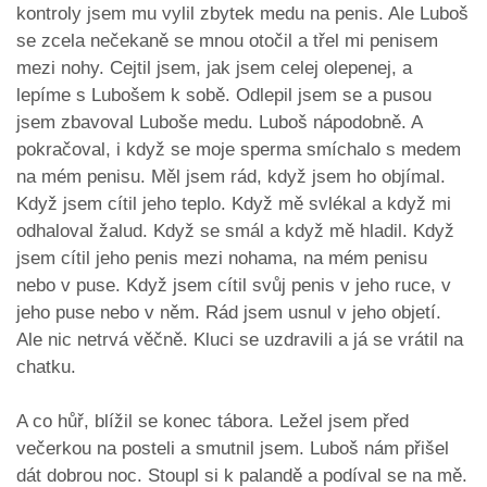
kontroly jsem mu vylil zbytek medu na penis. Ale Luboš
se zcela nečekaně se mnou otočil a třel mi penisem
mezi nohy. Cejtil jsem, jak jsem celej olepenej, a
lepíme s Lubošem k sobě. Odlepil jsem se a pusou
jsem zbavoval Luboše medu. Luboš nápodobně. A
pokračoval, i když se moje sperma smíchalo s medem
na mém penisu. Měl jsem rád, když jsem ho objímal.
Když jsem cítil jeho teplo. Když mě svlékal a když mi
odhaloval žalud. Když se smál a když mě hladil. Když
jsem cítil jeho penis mezi nohama, na mém penisu
nebo v puse. Když jsem cítil svůj penis v jeho ruce, v
jeho puse nebo v něm. Rád jsem usnul v jeho objetí.
Ale nic netrvá věčně. Kluci se uzdravili a já se vrátil na
chatku.
A co hůř, blížil se konec tábora. Ležel jsem před
večerkou na posteli a smutnil jsem. Luboš nám přišel
dát dobrou noc. Stoupl si k palandě a podíval se na mě.