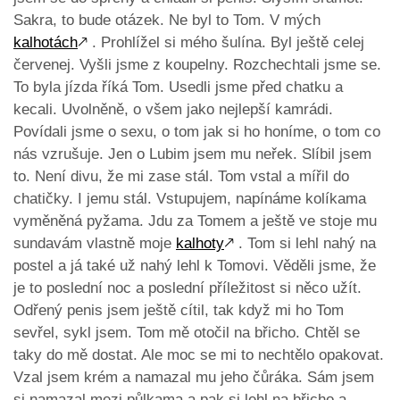
Sakra, to bude otázek. Ne byl to Tom. V mých
kalhotách
🡕
. Prohlížel si mého šulína. Byl ještě celej
červenej. Vyšli jsme z koupelny. Rozchechtali jsme se.
To byla jízda říká Tom. Usedli jsme před chatku a
kecali. Uvolněně, o všem jako nejlepší kamrádi.
Povídali jsme o sexu, o tom jak si ho honíme, o tom co
nás vzrušuje. Jen o Lubim jsem mu neřek. Slíbil jsem
to. Není divu, že mi zase stál. Tom vstal a mířil do
chatičky. I jemu stál. Vstupujem, napínáme kolíkama
vyměněná pyžama. Jdu za Tomem a ještě ve stoje mu
sundavám vlastně moje
kalhoty
🡕
. Tom si lehl nahý na
postel a já také už nahý lehl k Tomovi. Věděli jsme, že
je to poslední noc a poslední příležitost si něco užít.
Odřený penis jsem ještě cítil, tak když mi ho Tom
sevřel, sykl jsem. Tom mě otočil na břicho. Chtěl se
taky do mě dostat. Ale moc se mi to nechtělo opakovat.
Vzal jsem krém a namazal mu jeho čůráka. Sám jsem
si namazal mezi půlkama a pak si lehl na břicho a