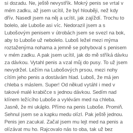
si dozadu. Ne, ještě nevystřík. Mokrý penis se vrtal v
mém zadku, až jsem ucítil, že byl hlouběji, než kdy
dřív. Nasedl jsem na něj a ucítil, jak zajíždí. Trochu to
bolelo, ale Luboše asi víc. Nedorazil jsem a s
Lubošovým penisem v útrobách jsem se svezl na bok,
aby to Luboše už nebolelo. Luboš ležel mezi mýma
roztaženýma nohama a jemně se pohyboval s penisem
v mém zadku. A pak jsem ucítil, jak do mě stříká dávku
za dávkou. Vytahl penis a vzal můj do pusy. To už jsem
nevydržel. Ležím na Lubošových prsou, mezi nohy
cítím jeho penis a dostávám hlad. Luboš, že má jen
chleba s máslem. Super! Od někud vytáhl i med v
takové malé krabičce s jednou dávkou. Sedím nad
klínem ležícího Luboše a vylévám med na chleba.
Jasně, že mi ukáplo. Přímo na penis Luboše. Promiň.
Sehnul jsem se a kapku medu olízl. Pak ještě jednou.
Penis jen zacukal. Začal jsem mu lejt med na penis a
olízávat mu ho. Rajcovalo nás to oba, tak už bez