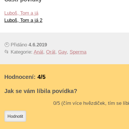
Luboš, Tom a já
Luboš, Tom a já 2
🕙 Přidáno
4.6.2019
📂 Kategorie:
Anál
,
Orál
,
Gay
,
Sperma
Hodnocení:
4/5
Jak se vám líbila povídka?
3
4
Hodnotit