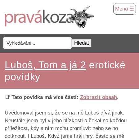
Menu ☰
Luboš, Tom a já 2
erotické
povídky
📑 Tato povídka má více částí:
Zobrazit obsah
.
Uvědomoval jsem si, že se na mě Luboš dívá jinak.
Neustále jsem byl v jeho blízkosti a čekal na každou
příležitost, kdy s ním mohu promluvit nebo se ho
dotknout. I Luboš. Když jsme hráli hry, často se mě