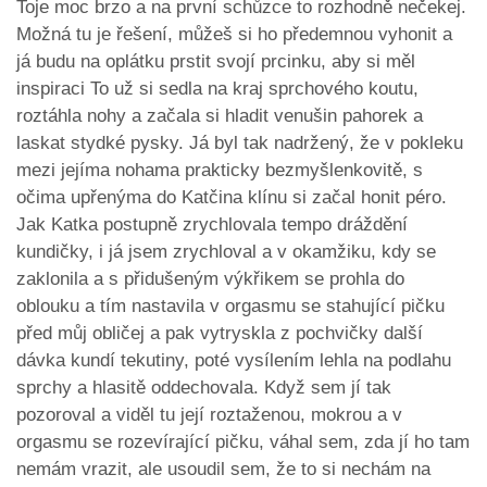
Toje moc brzo a na první schůzce to rozhodně nečekej.
Možná tu je řešení, můžeš si ho předemnou vyhonit a
já budu na oplátku prstit svojí prcinku, aby si měl
inspiraci To už si sedla na kraj sprchového koutu,
roztáhla nohy a začala si hladit venušin pahorek a
laskat stydké pysky. Já byl tak nadržený, že v pokleku
mezi jejíma nohama prakticky bezmyšlenkovitě, s
očima upřenýma do Katčina klínu si začal honit péro.
Jak Katka postupně zrychlovala tempo dráždění
kundičky, i já jsem zrychloval a v okamžiku, kdy se
zaklonila a s přidušeným výkřikem se prohla do
oblouku a tím nastavila v orgasmu se stahující pičku
před můj obličej a pak vytryskla z pochvičky další
dávka kundí tekutiny, poté vysílením lehla na podlahu
sprchy a hlasitě oddechovala. Když sem jí tak
pozoroval a viděl tu její roztaženou, mokrou a v
orgasmu se rozevírající pičku, váhal sem, zda jí ho tam
nemám vrazit, ale usoudil sem, že to si nechám na