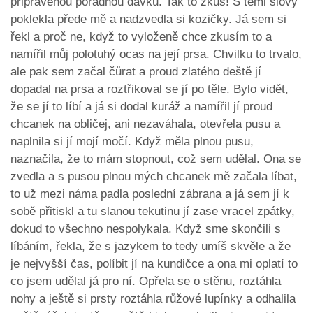
připravenou pořádnou dávku. Tak to zkus! S těmi slovy
poklekla přede mě a nadzvedla si kozičky. Já sem si
řekl a proč ne, když to vyloženě chce zkusím to a
namířil můj polotuhý ocas na její prsa. Chvilku to trvalo,
ale pak sem začal čůrat a proud zlatého deště jí
dopadal na prsa a roztřikoval se jí po těle. Bylo vidět,
že se jí to líbí a já si dodal kuráž a namířil jí proud
chcanek na obličej, ani nezaváhala, otevřela pusu a
naplnila si jí mojí močí. Když měla plnou pusu,
naznačila, že to mám stopnout, což sem udělal. Ona se
zvedla a s pusou plnou mých chcanek mě začala líbat,
to už mezi náma padla poslední zábrana a já sem jí k
sobě přitiskl a tu slanou tekutinu jí zase vracel zpátky,
dokud to všechno nespolykala. Když sme skončili s
líbáním, řekla, že s jazykem to tedy umíš skvěle a že
je nejvyšší čas, políbit jí na kundičce a ona mi oplatí to
co jsem udělal já pro ní. Opřela se o stěnu, roztáhla
nohy a ještě si prsty roztáhla růžové lupínky a odhalila