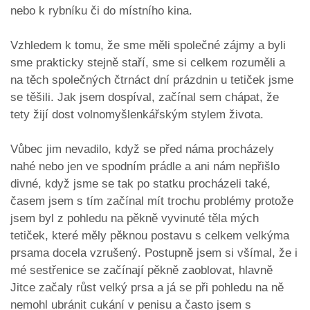
nebo k rybníku či do místního kina.
Vzhledem k tomu, že sme měli společné zájmy a byli
sme prakticky stejně staří, sme si celkem rozuměli a
na těch společných čtrnáct dní prázdnin u tetiček jsme
se těšili. Jak jsem dospíval, začínal sem chápat, že
tety žijí dost volnomyšlenkářským stylem života.
Vůbec jim nevadilo, když se před náma procházely
nahé nebo jen ve spodním prádle a ani nám nepřišlo
divné, když jsme se tak po statku procházeli také,
časem jsem s tím začínal mít trochu problémy protože
jsem byl z pohledu na pěkně vyvinuté těla mých
tetiček, které měly pěknou postavu s celkem velkýma
prsama docela vzrušený. Postupně jsem si všímal, že i
mé sestřenice se začínají pěkně zaoblovat, hlavně
Jitce začaly růst velký prsa a já se při pohledu na ně
nemohl ubránit cukání v penisu a často jsem s