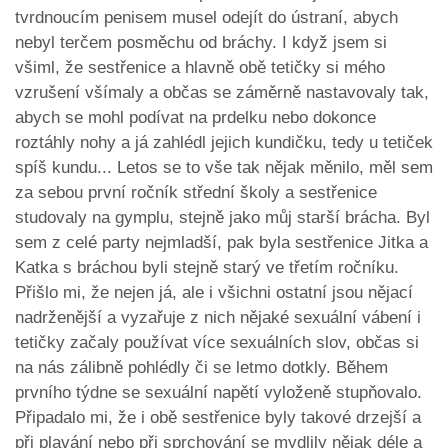
tvrdnoucím penisem musel odejít do ústraní, abych
nebyl terčem posměchu od bráchy. I když jsem si
všiml, že sestřenice a hlavně obě tetičky si mého
vzrušení všímaly a občas se záměrně nastavovaly tak,
abych se mohl podívat na prdelku nebo dokonce
roztáhly nohy a já zahlédl jejich kundičku, tedy u tetiček
spíš kundu... Letos se to vše tak nějak měnilo, měl sem
za sebou první ročník střední školy a sestřenice
studovaly na gymplu, stejně jako můj starší brácha. Byl
sem z celé party nejmladší, pak byla sestřenice Jitka a
Katka s bráchou byli stejně starý ve třetím ročníku.
Přišlo mi, že nejen já, ale i všichni ostatní jsou nějací
nadrženější a vyzařuje z nich nějaké sexuální vábení i
tetičky začaly používat více sexuálních slov, občas si
na nás zálibně pohlédly či se letmo dotkly. Během
prvního týdne se sexuální napětí vyloženě stupňovalo.
Připadalo mi, že i obě sestřenice byly takové drzejší a
při plavání nebo při sprchování se mydlily nějak déle a