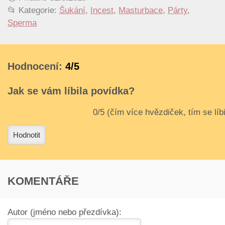
📂 Kategorie:
Šukání
,
Incest
,
Masturbace
,
Párty
,
Sperma
Hodnocení:
4/5
Jak se vám líbila povídka?
3
4
Hodnotit
KOMENTÁŘE
Autor (jméno nebo přezdívka):