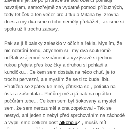
Závěrem je, že po přípravě se sourozenci pomilují
navzájem, samozřejmě za vydatné pomoci příbuzných,
tedy tetiček a ten večer pro Jitku a Milana byl zrovna
dnes a my dva sme u toho neměly překážet, tak sme si
spolu užili trochu zábavy.
Pak se jí šibalsky zalesklo v očích a řekla, Myslím, že
nic nebrání tomu, abychom si i my dva soukromě
udělali vzájemné seznámení a vyzývavě si jednou
rukou přejela přes kozičky a druhou si pohladila
kundičku... Celkem sem dostala na něco chuť, je to
trochu pervezní, ale myslím že se ti to bude líbit.
Přiblížila se zpátky ke mně, přitiskla se , políbila na
ústa a zašeptala - Počůrej mě a já pak na oplátku
počůrám tebe... Celkem sem byl šokovaný a myslel
sem, že sem nerozuměl a ona zopakoval - Tak se
nestyď, ani jeden z nebyl před sprchováním na záchodě
a vypili sme celkem dost
alkoholu
🡕
, musíš mít