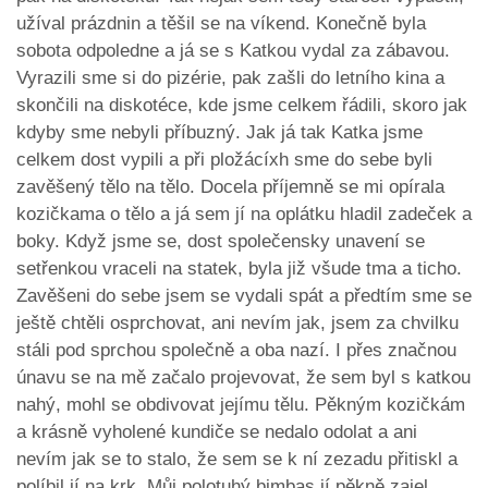
užíval prázdnin a těšil se na víkend. Konečně byla
sobota odpoledne a já se s Katkou vydal za zábavou.
Vyrazili sme si do pizérie, pak zašli do letního kina a
skončili na diskotéce, kde jsme celkem řádili, skoro jak
kdyby sme nebyli příbuzný. Jak já tak Katka jsme
celkem dost vypili a při pložácíxh sme do sebe byli
zavěšený tělo na tělo. Docela příjemně se mi opírala
kozičkama o tělo a já sem jí na oplátku hladil zadeček a
boky. Když jsme se, dost společensky unavení se
setřenkou vraceli na statek, byla již všude tma a ticho.
Zavěšeni do sebe jsem se vydali spát a předtím sme se
ještě chtěli osprchovat, ani nevím jak, jsem za chvilku
stáli pod sprchou společně a oba nazí. I přes značnou
únavu se na mě začalo projevovat, že sem byl s katkou
nahý, mohl se obdivovat jejímu tělu. Pěkným kozičkám
a krásně vyholené kundiče se nedalo odolat a ani
nevím jak se to stalo, že sem se k ní zezadu přitiskl a
políbil jí na krk. Můj polotuhý bimbas jí pěkně zajel