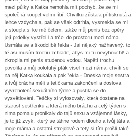
mezi půlky a Katka nemohla mít pochyb, že se mi
společná koupel velmi líbí. Chvilku zůstala přitisknutá a
lehce vzdychala, pak se však odtrhla, vysmekla se mi
a stoupla si ke mě čelem, takže můj penis bez opěry
její prdelky vystřelil a trčel do prostoru mezi náma.
Usmála se a škodolibě řekla - Jsi nějaký nažhavený, to
tě asi musím trochu zchladit, abys mi tu nevybouchl! a
zkropila mi penis studenou vodou. Napětí trochu
povolila a můj polotuhý pták visel mezi náma, chvíli se
na něj Katka koukala a pak řekla - Dneska moje sestra
a tvůj brácha měli s tetičkama zakončení a doslova
vyvrcholení sexuálního týdne a pustila se do
vysvětlování. Tetičky si vylosovaly, která dostane na
starost sestřenku a která mého bráchu a celý týden s
nima pomalu pronikaly do tajů sexu a vzájemné lásky,
je to již zvyk, který se táhne rodem dlouho a tvůj táta a
moje máma a ostatní strejdové a tety si tím prošli také.