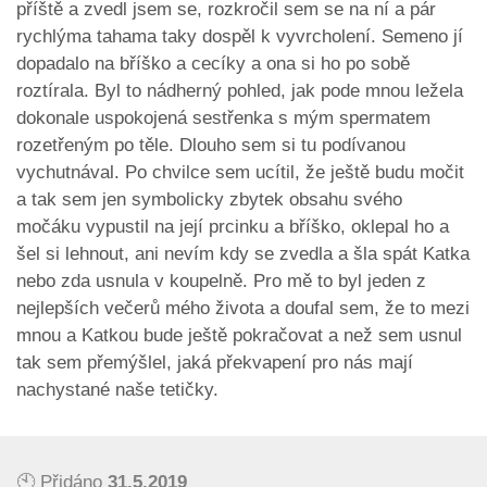
příště a zvedl jsem se, rozkročil sem se na ní a pár
rychlýma tahama taky dospěl k vyvrcholení. Semeno jí
dopadalo na bříško a cecíky a ona si ho po sobě
roztírala. Byl to nádherný pohled, jak pode mnou ležela
dokonale uspokojená sestřenka s mým spermatem
rozetřeným po těle. Dlouho sem si tu podívanou
vychutnával. Po chvilce sem ucítil, že ještě budu močit
a tak sem jen symbolicky zbytek obsahu svého
močáku vypustil na její prcinku a bříško, oklepal ho a
šel si lehnout, ani nevím kdy se zvedla a šla spát Katka
nebo zda usnula v koupelně. Pro mě to byl jeden z
nejlepších večerů mého života a doufal sem, že to mezi
mnou a Katkou bude ještě pokračovat a než sem usnul
tak sem přemýšlel, jaká překvapení pro nás mají
nachystané naše tetičky.
🕙 Přidáno
31.5.2019