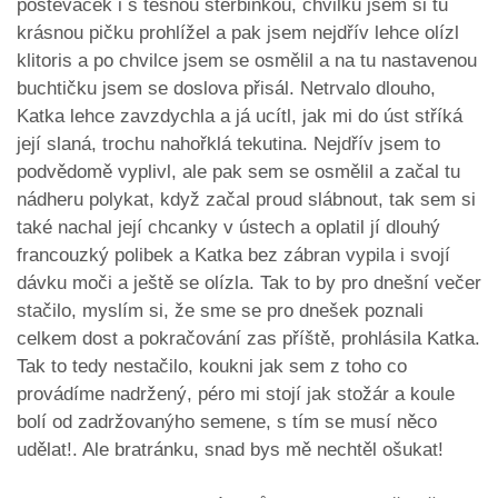
poštěváček i s těsnou štěrbinkou, chvilku jsem si tu
krásnou pičku prohlížel a pak jsem nejdřív lehce olízl
klitoris a po chvilce jsem se osmělil a na tu nastavenou
buchtičku jsem se doslova přisál. Netrvalo dlouho,
Katka lehce zavzdychla a já ucítl, jak mi do úst stříká
její slaná, trochu nahořklá tekutina. Nejdřív jsem to
podvědomě vyplivl, ale pak sem se osmělil a začal tu
nádheru polykat, když začal proud slábnout, tak sem si
také nachal její chcanky v ústech a oplatil jí dlouhý
francouzký polibek a Katka bez zábran vypila i svojí
dávku moči a ještě se olízla. Tak to by pro dnešní večer
stačilo, myslím si, že sme se pro dnešek poznali
celkem dost a pokračování zas příště, prohlásila Katka.
Tak to tedy nestačilo, koukni jak sem z toho co
provádíme nadržený, péro mi stojí jak stožár a koule
bolí od zadržovanýho semene, s tím se musí něco
udělat!. Ale bratránku, snad bys mě nechtěl ošukat!