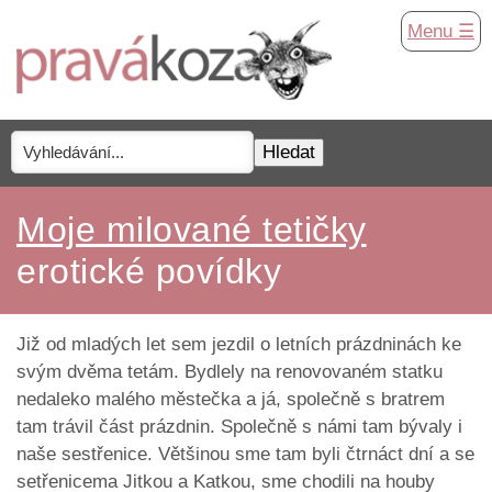
Menu ☰
Moje milované tetičky
erotické povídky
Již od mladých let sem jezdil o letních prázdninách ke
svým dvěma tetám. Bydlely na renovovaném statku
nedaleko malého městečka a já, společně s bratrem
tam trávil část prázdnin. Společně s námi tam bývaly i
naše sestřenice. Většinou sme tam byli čtrnáct dní a se
setřenicema Jitkou a Katkou, sme chodili na houby