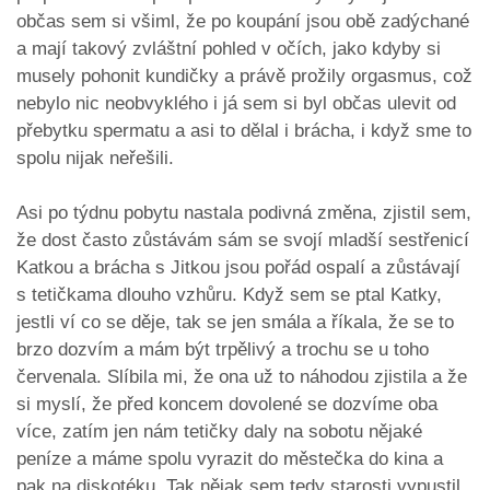
občas sem si všiml, že po koupání jsou obě zadýchané
a mají takový zvláštní pohled v očích, jako kdyby si
musely pohonit kundičky a právě prožily orgasmus, což
nebylo nic neobvyklého i já sem si byl občas ulevit od
přebytku spermatu a asi to dělal i brácha, i když sme to
spolu nijak neřešili.
Asi po týdnu pobytu nastala podivná změna, zjistil sem,
že dost často zůstávám sám se svojí mladší sestřenicí
Katkou a brácha s Jitkou jsou pořád ospalí a zůstávají
s tetičkama dlouho vzhůru. Když sem se ptal Katky,
jestli ví co se děje, tak se jen smála a říkala, že se to
brzo dozvím a mám být trpělivý a trochu se u toho
červenala. Slíbila mi, že ona už to náhodou zjistila a že
si myslí, že před koncem dovolené se dozvíme oba
více, zatím jen nám tetičky daly na sobotu nějaké
peníze a máme spolu vyrazit do městečka do kina a
pak na diskotéku. Tak nějak sem tedy starosti vypustil,