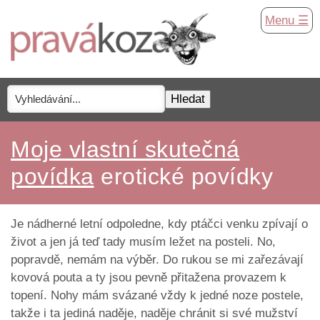
Menu ☰
Moje vlastní skutečná
povídka
erotické povídky
Je nádherné letní odpoledne, kdy ptáčci venku zpívají o
život a jen já teď tady musím ležet na posteli. No,
popravdě, nemám na výběr. Do rukou se mi zařezávají
kovová pouta a ty jsou pevně přitažena provazem k
topení. Nohy mám svázané vždy k jedné noze postele,
takže i ta jediná naděje, naděje chránit si své mužství