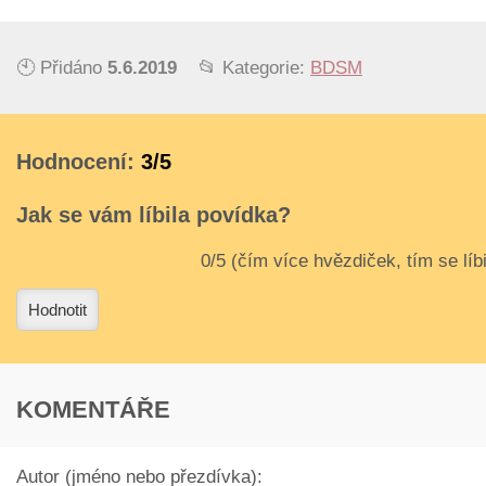
🕙 Přidáno
5.6.2019
📂 Kategorie:
BDSM
Hodnocení:
3/5
Jak se vám líbila povídka?
3
4
Hodnotit
KOMENTÁŘE
Autor (jméno nebo přezdívka):