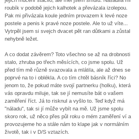
jejich mučení stačilo, ale měl jsem smůlu. Nasadila mi
roubík v podobě jejich kalhotek a převázala izolepou.
Pak mi přivázala koule jedním provazem k levé noze
postele a penis k pravé noze postele. Ale to už víte...
Vytrpěl jsem si svejch dvacet pět ran důtkami a zůstal
nehybně ležet.
A co dodat závěrem? Toto všechno se až na drobnosti
stalo, zhruba po třech měsících, co jsme spolu. Už
před tím mě různě svazovala a mlátila, ale až dnes se
poprvé na to i oblékla. A co tím chtěl básník říci? No
jenom to, že pokud máte svojí partnerku (holku), která
vás opravdu miluje, tak se jí nemusíte bát o vašem
zaměření říct. Já to risknul a vyšlo to. Teď když má
"náladu", tak si jí může vybít na mě. Už jsme spolu
skoro rok, už něco přes půl roku o mém zaměření ví a
provozujeme ho a stále nám to klape jak v normálním
životě, tak i v D/S vztazích.