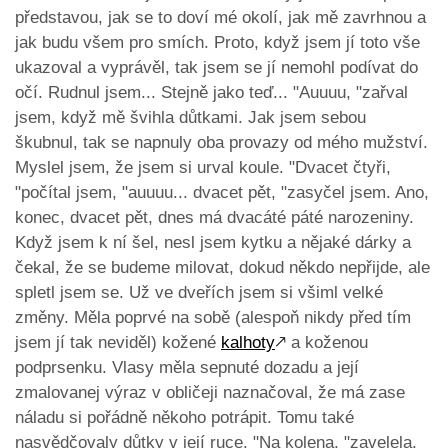
představou, jak se to doví mé okolí, jak mě zavrhnou a
jak budu všem pro smích. Proto, když jsem jí toto vše
ukazoval a vyprávěl, tak jsem se jí nemohl podívat do
očí. Rudnul jsem... Stejně jako teď... "Auuuu, "zařval
jsem, když mě švihla důtkami. Jak jsem sebou
škubnul, tak se napnuly oba provazy od mého mužství.
Myslel jsem, že jsem si urval koule. "Dvacet čtyři,
"počítal jsem, "auuuu... dvacet pět, "zasyčel jsem. Ano,
konec, dvacet pět, dnes má dvacáté páté narozeniny.
Když jsem k ní šel, nesl jsem kytku a nějaké dárky a
čekal, že se budeme milovat, dokud někdo nepřijde, ale
spletl jsem se. Už ve dveřích jsem si všiml velké
změny. Měla poprvé na sobě (alespoň nikdy před tím
jsem jí tak neviděl) kožené
kalhoty
🡕
a koženou
podprsenku. Vlasy měla sepnuté dozadu a její
zmalovanej výraz v obličeji naznačoval, že má zase
náladu si pořádně někoho potrápit. Tomu také
nasvědčovaly důtky v její ruce. "Na kolena, "zavelela,