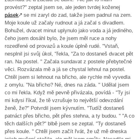
provést?" zeptal jsem se, ale jeden tvrdej koženej
pásek
🡕
se mi zaryl do zad, takže jsem padnul na zem.
Moje koule už začaly rudnout a já začal s divadlem.
Bohužel, dvacet minut uplynulo jako voda a já jediného,
čeho jsem dosáhl bylo, že jsem měl ruce a nohy
rozedřené od provazů a koule úplně rudé. "Vstaň,
nesplnil jsi svůj úkol, "řekla, "Za to dostaneš dvacet pět
ran. Na postel. " Začala sundavat z postele přebytečné
věci. Rozvázala mě a já se chystal lehnul na postel.
Chtěl jsem si lehnout na břicho, ale rychle mě vyvedla
z omylu. "Na břicho? Né, dnes na záda. " Udělal jsem
co mi řekla. Když mě pevně přivázala, povídá - "Ty jsi
mi kdysi říkal, že tě vzrušuje to největší odevzdání
ženě, že?" Potvrdil jsem kývnutím. "Tudíž dostaneš
patnáct přes břicho, pět přes stehna, a ty budou. " "A co
těch dalších pět?" blbě jsem se zeptal. "Ty dostaneš
přes koule. " Chtěl jsem začít řvát, že už mě dneska