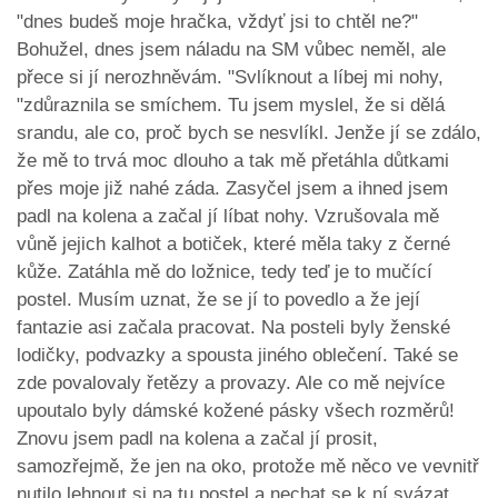
"dnes budeš moje hračka, vždyť jsi to chtěl ne?"
Bohužel, dnes jsem náladu na SM vůbec neměl, ale
přece si jí nerozhněvám. "Svlíknout a líbej mi nohy,
"zdůraznila se smíchem. Tu jsem myslel, že si dělá
srandu, ale co, proč bych se nesvlíkl. Jenže jí se zdálo,
že mě to trvá moc dlouho a tak mě přetáhla důtkami
přes moje již nahé záda. Zasyčel jsem a ihned jsem
padl na kolena a začal jí líbat nohy. Vzrušovala mě
vůně jejich kalhot a botiček, které měla taky z černé
kůže. Zatáhla mě do ložnice, tedy teď je to mučící
postel. Musím uznat, že se jí to povedlo a že její
fantazie asi začala pracovat. Na posteli byly ženské
lodičky, podvazky a spousta jiného oblečení. Také se
zde povalovaly řetězy a provazy. Ale co mě nejvíce
upoutalo byly dámské kožené pásky všech rozměrů!
Znovu jsem padl na kolena a začal jí prosit,
samozřejmě, že jen na oko, protože mě něco ve vevnitř
nutilo lehnout si na tu postel a nechat se k ní svázat.