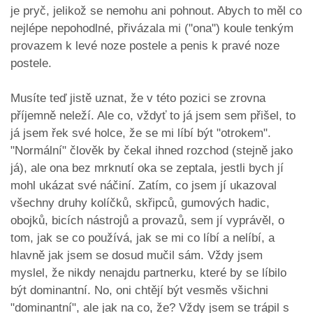
je pryč, jelikož se nemohu ani pohnout. Abych to měl co
nejlépe nepohodlné, přivázala mi ("ona") koule tenkým
provazem k levé noze postele a penis k pravé noze
postele.
Musíte teď jistě uznat, že v této pozici se zrovna
příjemně neleží. Ale co, vždyť to já jsem sem přišel, to
já jsem řek své holce, že se mi líbí být "otrokem".
"Normální" člověk by čekal ihned rozchod (stejně jako
já), ale ona bez mrknutí oka se zeptala, jestli bych jí
mohl ukázat své náčiní. Zatím, co jsem jí ukazoval
všechny druhy kolíčků, skřipců, gumových hadic,
obojků, bicích nástrojů a provazů, sem jí vyprávěl, o
tom, jak se co používá, jak se mi co líbí a nelíbí, a
hlavně jak jsem se dosud mučil sám. Vždy jsem
myslel, že nikdy nenajdu partnerku, které by se líbilo
být dominantní. No, oni chtějí být vesměs všichni
"dominantní", ale jak na co, že? Vždy jsem se trápil s