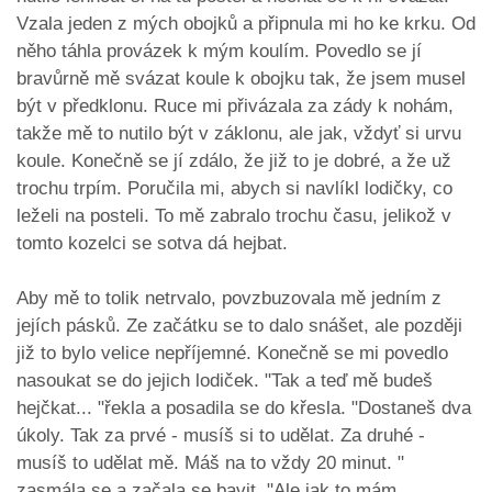
Vzala jeden z mých obojků a připnula mi ho ke krku. Od
něho táhla provázek k mým koulím. Povedlo se jí
bravůrně mě svázat koule k obojku tak, že jsem musel
být v předklonu. Ruce mi přivázala za zády k nohám,
takže mě to nutilo být v záklonu, ale jak, vždyť si urvu
koule. Konečně se jí zdálo, že již to je dobré, a že už
trochu trpím. Poručila mi, abych si navlíkl lodičky, co
leželi na posteli. To mě zabralo trochu času, jelikož v
tomto kozelci se sotva dá hejbat.
Aby mě to tolik netrvalo, povzbuzovala mě jedním z
jejích pásků. Ze začátku se to dalo snášet, ale později
již to bylo velice nepříjemné. Konečně se mi povedlo
nasoukat se do jejich lodiček. "Tak a teď mě budeš
hejčkat... "řekla a posadila se do křesla. "Dostaneš dva
úkoly. Tak za prvé - musíš si to udělat. Za druhé -
musíš to udělat mě. Máš na to vždy 20 minut. "
zasmála se a začala se bavit. "Ale jak to mám