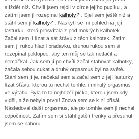
sjíždět níž. Chvíli jsem rejdil v dírce jejího pupíku , a
zatím jsem jí rozepínal
kalhoty
🡕
. Sjel sem ještě níž a
stáhl sem jí
kalhoty
🡕
. Naskytl se mi pohled na její
lasturku, která prosvítala z pod mokrých kalhotek.
Začal sem jí lízat a sát šťávu z těch kalhotek. Zatím
sem ji rukou hladil bradavku, druhou rukou sem si
rozepínal poklopec, aby ten můj se tak netlačil a
nemačkal. Jak sem jí po chvíli začal stahovat kalhotky,
začala sebou cukat a druhý orgasmus byl na světě.
Stáhl sem jí je, nečekal sem a začal sem z její lasturky
lízat šťávu, kterou tu nechal tenhle, i minulý orgasmus
ve výtahu. Byla to ta nejhezčí pička, kterou jsem kdy
viděl, a že nebyla první! Znova sem se k ní přisál.
Následoval další orgasmus, ale po tomhle sem jí nechal
odpočinout. Zatím sem si stáhl gatě i trenky a přesunul
jsem se nahoru.