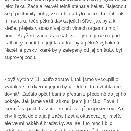
jako řeka. Začala neuvěřitelně sténat a hekat. Najednou
se jí podlomily nohy, vzdechla a bylo ticho. Já cítil, jak
mi na ruku teče pěkná dávka jejích šťáv, jak byla k
kleče, přejela v odeznívajicích vlnách orgasmu mojí
bouli. Když se začala zvedat, zajel jsem jí rukou pod
kalhotky a ucítil tu její lasturku, byla pěkně vyholená.
Naběhlé pysky, které byly zalepeny od jejích šťáv, byl
suprovej pocit.
Když výtah v 11. patře zastavil, tak jsme vysoupili a
vydali se ke dveřím jejího bytu. Odemkla a vtáhla mě
dovnitř. Začalo opět líbaní a přesun z předsíně do jejího
pokoje. Jak jsme vešli, slíknul jsem jí tričko. Povalil
jsem jí na postel a začal si hrát s její podprsenkou. Za
chvíli byla dole a já jí začal lízat a okusovat její malé,
ale velmi naběhlé bradavky. Asi se jí to moc líbilo,
vrtěla se a vzdychala. Za chvíli jsem začal jazykem