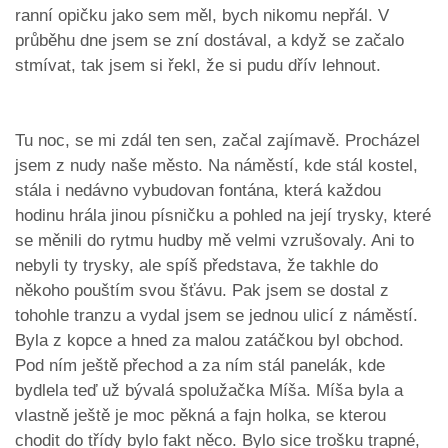
ranní opičku jako sem měl, bych nikomu nepřál. V
průběhu dne jsem se zní dostával, a když se začalo
stmívat, tak jsem si řekl, že si pudu dřív lehnout.
Tu noc, se mi zdál ten sen, začal zajímavě. Procházel
jsem z nudy naše město. Na náměstí, kde stál kostel,
stála i nedávno vybudovan fontána, která každou
hodinu hrála jinou písničku a pohled na její trysky, které
se měnili do rytmu hudby mě velmi vzrušovaly. Ani to
nebyli ty trysky, ale spíš představa, že takhle do
někoho pouštím svou šťávu. Pak jsem se dostal z
tohohle tranzu a vydal jsem se jednou ulicí z náměstí.
Byla z kopce a hned za malou zatáčkou byl obchod.
Pod ním ještě přechod a za ním stál panelák, kde
bydlela teď už bývalá spolužačka Míša. Míša byla a
vlastně ještě je moc pěkná a fajn holka, se kterou
chodit do třídy bylo fakt něco. Bylo sice trošku trapné,