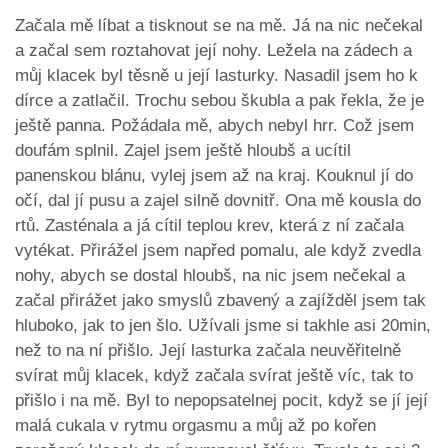
Začala mě líbat a tisknout se na mě. Já na nic nečekal
a začal sem roztahovat její nohy. Ležela na zádech a
můj klacek byl těsně u její lasturky. Nasadil jsem ho k
dírce a zatlačil. Trochu sebou škubla a pak řekla, že je
ještě panna. Požádala mě, abych nebyl hrr. Což jsem
doufám splnil. Zajel jsem ještě hloubš a ucítil
panenskou blánu, vylej jsem až na kraj. Kouknul jí do
očí, dal jí pusu a zajel silně dovnitř. Ona mě kousla do
rtů. Zasténala a já cítil teplou krev, která z ní začala
vytékat. Přirážel jsem napřed pomalu, ale když zvedla
nohy, abych se dostal hloubš, na nic jsem nečekal a
začal přirážet jako smyslů zbavený a zajížděl jsem tak
hluboko, jak to jen šlo. Užívali jsme si takhle asi 20min,
než to na ní přišlo. Její lasturka začala neuvěřitelně
svírat můj klacek, když začala svírat ještě víc, tak to
přišlo i na mě. Byl to nepopsatelnej pocit, když se jí její
malá cukala v rytmu orgasmu a můj až po kořen