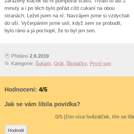
zaražený klacek do ní pumpoval šťávu. Trvalo to asi 2
minuty a i po těch bylo pořád cítit cukaní na obou
stranách. Ležel jsem na ní. Navzájem jsme si vzdychali
do uší. Vyčerpáním jsme usli, když sem se probudil,
bylo ráno a já pochopil, že to byl jen sen.
🕙 Přidáno
2.6.2019
📂 Kategorie:
Šukání
,
Orál
,
Školačky
,
První sex
Hodnocení:
4/5
Jak se vám líbila povídka?
3
4
Hodnotit