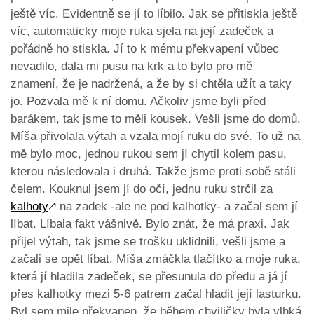
ještě víc. Evidentně se jí to líbilo. Jak se přitiskla ještě
víc, automaticky moje ruka sjela na její zadeček a
pořádně ho stiskla. Jí to k mému překvapení vůbec
nevadilo, dala mi pusu na krk a to bylo pro mě
znamení, že je nadržená, a že by si chtěla užít a taky
jo. Pozvala mě k ní domu. Ačkoliv jsme byli před
barákem, tak jsme to měli kousek. Vešli jsme do domů.
Míša přivolala výtah a vzala mojí ruku do své. To už na
mě bylo moc, jednou rukou sem jí chytil kolem pasu,
kterou následovala i druhá. Takže jsme proti sobě stáli
čelem. Kouknul jsem jí do očí, jednu ruku strčil za
kalhoty
🡕
na zadek -ale ne pod kalhotky- a začal sem jí
líbat. Líbala fakt vášnivě. Bylo znát, že má praxi. Jak
přijel výtah, tak jsme se trošku uklidnili, vešli jsme a
začali se opět líbat. Míša zmáčkla tlačítko a moje ruka,
která jí hladila zadeček, se přesunula do předu a já jí
přes kalhotky mezi 5-6 patrem začal hladit její lasturku.
Byl sem mile překvapen, že během chviličky byla vlhká