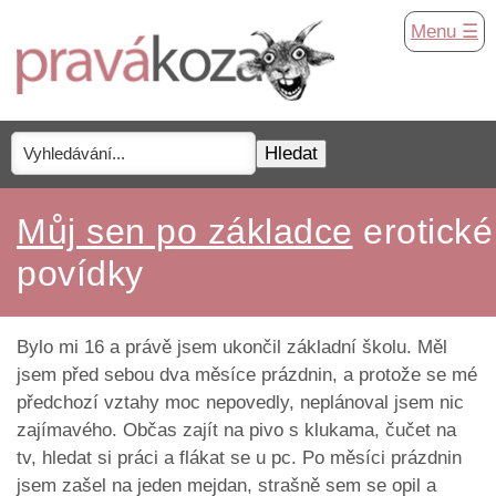
Menu ☰
Můj sen po základce
erotické
povídky
Bylo mi 16 a právě jsem ukončil základní školu. Měl
jsem před sebou dva měsíce prázdnin, a protože se mé
předchozí vztahy moc nepovedly, neplánoval jsem nic
zajímavého. Občas zajít na pivo s klukama, čučet na
tv, hledat si práci a flákat se u pc. Po měsíci prázdnin
jsem zašel na jeden mejdan, strašně sem se opil a