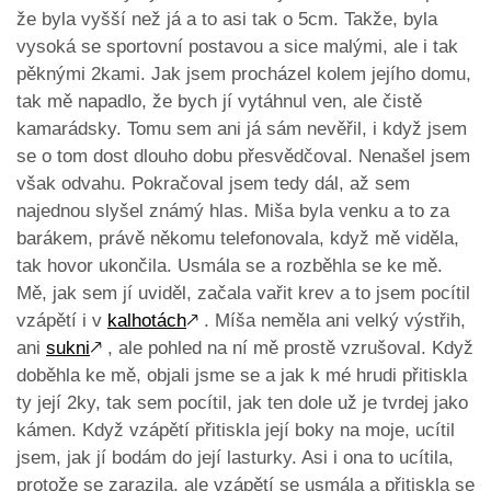
že byla vyšší než já a to asi tak o 5cm. Takže, byla
vysoká se sportovní postavou a sice malými, ale i tak
pěknými 2kami. Jak jsem procházel kolem jejího domu,
tak mě napadlo, že bych jí vytáhnul ven, ale čistě
kamarádsky. Tomu sem ani já sám nevěřil, i když jsem
se o tom dost dlouho dobu přesvědčoval. Nenašel jsem
však odvahu. Pokračoval jsem tedy dál, až sem
najednou slyšel známý hlas. Miša byla venku a to za
barákem, právě někomu telefonovala, když mě viděla,
tak hovor ukončila. Usmála se a rozběhla se ke mě.
Mě, jak sem jí uviděl, začala vařit krev a to jsem pocítil
vzápětí i v
kalhotách
🡕
. Míša neměla ani velký výstřih,
ani
sukni
🡕
, ale pohled na ní mě prostě vzrušoval. Když
doběhla ke mě, objali jsme se a jak k mé hrudi přitiskla
ty její 2ky, tak sem pocítil, jak ten dole už je tvrdej jako
kámen. Když vzápětí přitiskla její boky na moje, ucítil
jsem, jak jí bodám do její lasturky. Asi i ona to ucítila,
protože se zarazila, ale vzápětí se usmála a přitiskla se