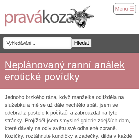
Menu ☰
Neplánovaný ranní análek
erotické povídky
Jednoho brzkého rána, když manželka odjížděla na
služebku a mě se už dále nechtělo spát, jsem se
odebral z postele k počítači a zabrouzdal na tyto
stránky. Projížděl jsem smyslné galerie zdejších dam,
které dávaly na odiv světu své odhalené zbraně.
Kozičky, roztáhnuté kundičky a zadečky, dilda v každé