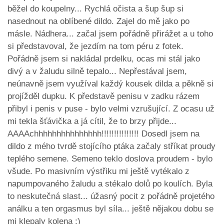
běžel do koupelny... Rychlá očista a šup šup si
nasednout na oblíbené dildo. Zajel do mě jako po
másle. Nádhera... začal jsem pořádně přirážet a u toho
si představoval, že jezdím na tom péru z fotek.
Pořádně jsem si nakládal prdelku, ocas mi stál jako
divý a v žaludu silně tepalo... Nepřestával jsem,
neúnavně jsem využíval každý kousek dilda a pěkně si
projížděl dupku. K představě penisu v zadku rázem
přibyl i penis v puse - bylo velmi vzrušující. Z ocasu už
mi tekla šťávička a já cítil, že to brzy přijde...
AAAAchhhhhhhhhhhhhhh!!!!!!!!!!!!!!! Dosedl jsem na
dildo z mého tvrdě stojícího ptáka začaly stříkat proudy
teplého semene. Semeno teklo doslova proudem - bylo
všude. Po masivním výstřiku mi ještě vytékalo z
napumpovaného žaludu a stékalo dolů po koulích. Byla
to neskutečná slast... úžasný pocit z pořádně projetého
análku a ten orgasmus byl síla... ještě nějakou dobu se
mi klepaly kolena :)