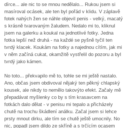
dírce... ale nic to se mnou nedělalo... Rukou jsem si
masíroval ocásek, ale ten byl pořád v klidu. V záplavě
fotek nahých žen se náhle objevil penis - velký, macatý
s krásně tvarovaným žaludem. Nedalo mi to, kliknul
jsem na galerku a koukal na jednotlivé fotky. Jedna
fotka lepší než druhá - na každé se pyšně tyčil ten
tvrdý klacek. Koukám na fotky a najednou cítím, jak mi
v něm začíná cukat, okamžitě vystřelil do pozoru a byl
tvrdý jako kámen.
No toto... překvapilo mě to, tohle se mi ještě nastalo.
Ano, občas jsem obdivoval nějaký ten pěkný chlapský
kousek, ale nikdy to nemělo takovýto efekt. Začaly mě
přepadávat myšlenky co by s tím krasavcem na
fotkách dalo dělat - v penisu mi tepalo a přicházely
chutě na trochu škádlení análku. Začal jsem si lehce
prsty mnout dirku, ale tím se chutě ještě umocnily. No
nic, popadl jsem dildo ze skříně a s trčícím ocasem