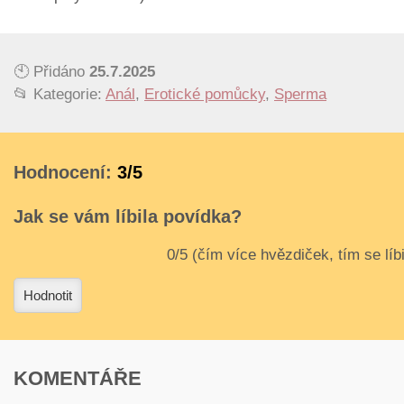
🕙 Přidáno
25.7.2025
📂 Kategorie:
Anál
,
Erotické pomůcky
,
Sperma
Hodnocení:
3/5
Jak se vám líbila povídka?
3
4
Hodnotit
KOMENTÁŘE