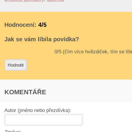
Hodnocení:
4/5
Jak se vám líbila povídka?
3
4
Hodnotit
KOMENTÁŘE
Autor (jméno nebo přezdívka):