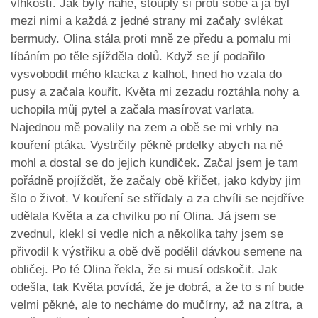
vlhkostí. Jak byly nahé, stouply si proti sobě a já byl
mezi nimi a každá z jedné strany mi začaly svlékat
bermudy. Olina stála proti mně ze předu a pomalu mi
líbáním po těle sjížděla dolů. Když se jí podařilo
vysvobodit mého klacka z kalhot, hned ho vzala do
pusy a začala kouřit. Květa mi zezadu roztáhla nohy a
uchopila můj pytel a začala masírovat varlata.
Najednou mě povalily na zem a obě se mi vrhly na
kouření ptáka. Vystrčily pěkně prdelky abych na ně
mohl a dostal se do jejich kundiček. Začal jsem je tam
pořádně projíždět, že začaly obě křičet, jako kdyby jim
šlo o život. V kouření se střídaly a za chvíli se nejdříve
udělala Květa a za chvilku po ní Olina. Já jsem se
zvednul, klekl si vedle nich a několika tahy jsem se
přivodil k výstřiku a obě dvě podělil dávkou semene na
obličej. Po té Olina řekla, že si musí odskočit. Jak
odešla, tak Květa povídá, že je dobrá, a že to s ní bude
velmi pěkné, ale to necháme do mučírny, až na zítra, a