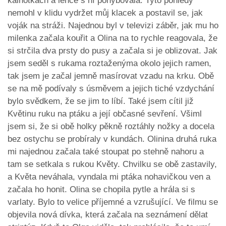
kalhotkách a lehce s ní pohybovala. Tyto pohledy
nemohl v klidu vydržet můj klacek a postavil se, jak
voják na stráži. Najednou byl v televizi záběr, jak mu ho
milenka začala kouřit a Olina na to rychle reagovala, že
si strčila dva prsty do pusy a začala si je oblizovat. Jak
jsem seděl s rukama roztaženýma okolo jejich ramen,
tak jsem je začal jemně masírovat vzadu na krku. Obě
se na mě podívaly s úsměvem a jejich tiché vzdychání
bylo svědkem, že se jim to líbí. Také jsem cítil již
Květinu ruku na ptáku a její občasné sevření. Všiml
jsem si, že si obě holky pěkně roztáhly nožky a docela
bez ostychu se probíraly v kundách. Olinina druhá ruka
mi najednou začala také stoupat po stehně nahoru a
tam se setkala s rukou Květy. Chvilku se obě zastavily,
a Květa neváhala, vyndala mi ptáka nohavičkou ven a
začala ho honit. Olina se chopila pytle a hrála si s
varlaty. Bylo to velice příjemné a vzrušující. Ve filmu se
objevila nová dívka, která začala na seznámení dělat