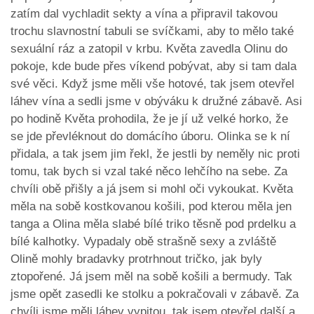
zatím dal vychladit sekty a vína a připravil takovou
trochu slavnostní tabuli se svíčkami, aby to mělo také
sexuální ráz a zatopil v krbu. Květa zavedla Olinu do
pokoje, kde bude přes víkend pobývat, aby si tam dala
své věci. Když jsme měli vše hotové, tak jsem otevřel
láhev vína a sedli jsme v obýváku k družné zábavě. Asi
po hodině Květa prohodila, že je jí už velké horko, že
se jde převléknout do domácího úboru. Olinka se k ní
přidala, a tak jsem jim řekl, že jestli by neměly nic proti
tomu, tak bych si vzal také něco lehčího na sebe. Za
chvíli obě přišly a já jsem si mohl oči vykoukat. Květa
měla na sobě kostkovanou košili, pod kterou měla jen
tanga a Olina měla slabé bílé triko těsně pod prdelku a
bílé kalhotky. Vypadaly obě strašně sexy a zvláště
Olině mohly bradavky protrhnout tričko, jak byly
ztopořené. Já jsem měl na sobě košili a bermudy. Tak
jsme opět zasedli ke stolku a pokračovali v zábavě. Za
chvíli jsme měli láhev vypitou, tak jsem otevřel další a