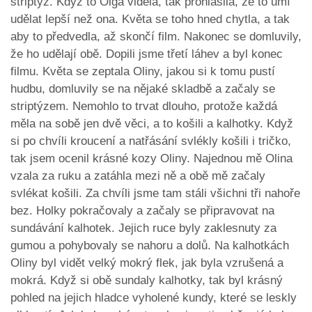
striptýz. Když to Olga viděla, tak prohlásila, že to umí
udělat lepší než ona. Květa se toho hned chytla, a tak
aby to předvedla, až skončí film. Nakonec se domluvily,
že ho udělají obě. Dopili jsme třetí láhev a byl konec
filmu. Květa se zeptala Oliny, jakou si k tomu pustí
hudbu, domluvily se na nějaké skladbě a začaly se
striptýzem. Nemohlo to trvat dlouho, protože každá
měla na sobě jen dvě věci, a to košili a kalhotky. Když
si po chvíli kroucení a natřásání svlékly košili i tričko,
tak jsem ocenil krásné kozy Oliny. Najednou mě Olina
vzala za ruku a zatáhla mezi ně a obě mě začaly
svlékat košili. Za chvíli jsme tam stáli všichni tři nahoře
bez. Holky pokračovaly a začaly se připravovat na
sundávání kalhotek. Jejich ruce byly zaklesnuty za
gumou a pohybovaly se nahoru a dolů. Na kalhotkách
Oliny byl vidět velký mokrý flek, jak byla vzrušená a
mokrá. Když si obě sundaly kalhotky, tak byl krásný
pohled na jejich hladce vyholené kundy, které se leskly