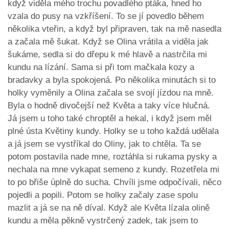
když viděla mého trochu povadlého ptáka, hned ho
vzala do pusy na vzkříšení. To se jí povedlo během
několika vteřin, a když byl připraven, tak na mě nasedla
a začala mě šukat. Když se Olina vrátila a viděla jak
šukáme, sedla si do dřepu k mé hlavě a nastrčila mi
kundu na lízání. Sama si při tom mačkala kozy a
bradavky a byla spokojená. Po několika minutách si to
holky vyměnily a Olina začala se svojí jízdou na mně.
Byla o hodně divočejší než Květa a taky více hlučná.
Já jsem u toho také chroptěl a hekal, i když jsem měl
plné ústa Květiny kundy. Holky se u toho každá udělala
a já jsem se vystříkal do Oliny, jak to chtěla. Ta se
potom postavila nade mne, roztáhla si rukama pysky a
nechala na mne vykapat semeno z kundy. Rozetřela mi
to po břiše úplně do sucha. Chvíli jsme odpočívali, něco
pojedli a popili. Potom se holky začaly zase spolu
mazlit a já se na ně díval. Když ale Květa lízala olině
kundu a měla pěkně vystrčený zadek, tak jsem to