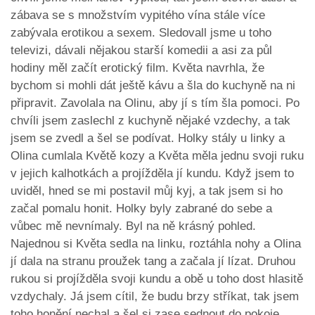
zábava se s množstvím vypitého vína stále více
zabývala erotikou a sexem. Sledovall jsme u toho
televizi, dávali nějakou starší komedii a asi za půl
hodiny měl začít erotický film. Květa navrhla, že
bychom si mohli dát ještě kávu a šla do kuchyně na ni
připravit. Zavolala na Olinu, aby jí s tím šla pomoci. Po
chvíli jsem zaslechl z kuchyně nějaké vzdechy, a tak
jsem se zvedl a šel se podívat. Holky stály u linky a
Olina cumlala Květě kozy a Květa měla jednu svoji ruku
v jejich kalhotkách a projížděla jí kundu. Když jsem to
uviděl, hned se mi postavil můj kyj, a tak jsem si ho
začal pomalu honit. Holky byly zabrané do sebe a
vůbec mě nevnímaly. Byl na ně krásný pohled.
Najednou si Květa sedla na linku, roztáhla nohy a Olina
jí dala na stranu proužek tang a začala jí lízat. Druhou
rukou si projížděla svoji kundu a obě u toho dost hlasitě
vzdychaly. Já jsem cítil, že budu brzy stříkat, tak jsem
toho honění nechal a šel si zase sednout do pokoje.