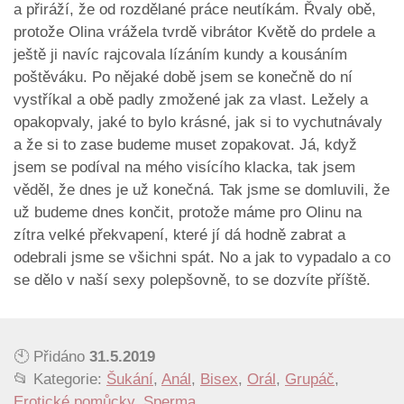
a přiráží, že od rozdělané práce neutíkám. Řvaly obě,
protože Olina vrážela tvrdě vibrátor Květě do prdele a
ještě ji navíc rajcovala lízáním kundy a kousáním
poštěváku. Po nějaké době jsem se konečně do ní
vystříkal a obě padly zmožené jak za vlast. Ležely a
opakopvaly, jaké to bylo krásné, jak si to vychutnávaly
a že si to zase budeme muset zopakovat. Já, když
jsem se podíval na mého visícího klacka, tak jsem
věděl, že dnes je už konečná. Tak jsme se domluvili, že
už budeme dnes končit, protože máme pro Olinu na
zítra velké překvapení, které jí dá hodně zabrat a
odebrali jsme se všichni spát. No a jak to vypadalo a co
se dělo v naší sexy polepšovně, to se dozvíte příště.
🕙 Přidáno
31.5.2019
📂 Kategorie:
Šukání
,
Anál
,
Bisex
,
Orál
,
Grupáč
,
Erotické pomůcky
,
Sperma