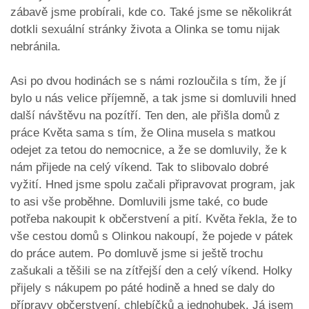
zábavě jsme probírali, kde co. Také jsme se několikrát
dotkli sexuální stránky života a Olinka se tomu nijak
nebránila.
Asi po dvou hodinách se s námi rozloučila s tím, že jí
bylo u nás velice příjemně, a tak jsme si domluvili hned
další návštěvu na pozítří. Ten den, ale přišla domů z
práce Květa sama s tím, že Olina musela s matkou
odejet za tetou do nemocnice, a že se domluvily, že k
nám přijede na celý víkend. Tak to slibovalo dobré
vyžití. Hned jsme spolu začali připravovat program, jak
to asi vše proběhne. Domluvili jsme také, co bude
potřeba nakoupit k občerstvení a pití. Květa řekla, že to
vše cestou domů s Olinkou nakoupí, že pojede v pátek
do práce autem. Po domluvě jsme si ještě trochu
zašukali a těšili se na zítřejší den a celý víkend. Holky
přijely s nákupem po páté hodině a hned se daly do
přípravy občerstvení, chlebíčků a jednohubek. Já jsem