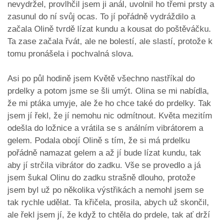
nevydržel, provlhčil jsem ji anál, uvolnil ho třemi prsty a
zasunul do ní svůj ocas. To jí pořádně vydráždilo a
začala Olině tvrdě lízat kundu a kousat do poštěváčku.
Ta zase začala řvát, ale ne bolestí, ale slastí, protože k
tomu pronášela i pochvalná slova.
Asi po půl hodině jsem Květě všechno nastříkal do
prdelky a potom jsme se šli umýt. Olina se mi nabídla,
že mi ptáka umyje, ale že ho chce také do prdelky. Tak
jsem jí řekl, že jí nemohu nic odmítnout. Květa mezitím
odešla do ložnice a vrátila se s análním vibrátorem a
gelem. Podala obojí Olině s tím, že si má prdelku
pořádně namazat gelem a až jí bude lízat kundu, tak
aby jí strčila vibrátor do zadku. Vše se provedlo a já
jsem šukal Olinu do zadku strašně dlouho, protože
jsem byl už po několika výstřikách a nemohl jsem se
tak rychle udělat. Ta křičela, prosila, abych už skončil,
ale řekl jsem jí, že když to chtěla do prdele, tak ať drží