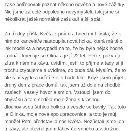
zase potřebovali poznat někoho nového a nové zážitky.
Nic jsme za celé odpoledne nevymysleli, tak jsme si
několikrát ještě normálně zašukali a šli spát.
Za tři dny přišla Květa z práce a hned mi hlásila, že k
nim do kanceláře nastoupila nová holka, která má tělo
jak modelka a nevypadá na to, že by byla nějak hodně
cudná. Jmenuje se Olina a je jí 22 let. Petře, pozvu ji
zítra k nám na kávu, uvidím, jestli to přijme a tady si ji
trochu otypujeme a uvidíme, co bude dál. Myslím, že to
ale s ní vyjde a určitě se Ti bude líbit. Když jsem přijel
druhý den z práce domů, tak jsem už dole na chodbě
zaslechl veselý hovor a smích. Vstoupil jsem do
obýváku a tam seděla moje žena s krásnou
dlouhovlasou štíhlou holkou a vesele se bavily. Tak toto
je Olinka, moje nová spolupracovnice, a toto je můj
manžel Petr, představila nás Květa. Nezůstali jsme jen
u kávy, ale otevřel jsem láhev červeného a v družné