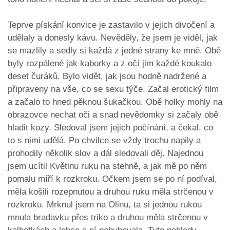
Teprve pískání konvice je zastavilo v jejich divočení a
udělaly a donesly kávu. Nevěděly, že jsem je viděl, jak
se mazlily a sedly si každá z jedné strany ke mně. Obě
byly rozpálené jak kaborky a z očí jim každé koukalo
deset čuráků. Bylo vidět, jak jsou hodně nadržené a
připraveny na vše, co se sexu týče. Začal erotický film
a začalo to hned pěknou šukačkou. Obě holky mohly na
obrazovce nechat oči a snad nevědomky si začaly obě
hladit kozy. Sledoval jsem jejich počínání, a čekal, co
to s nimi udělá. Po chvilce se vždy trochu napily a
prohodily několik slov a dál sledovali děj. Najednou
jsem ucítil Květinu ruku na stehně, a jak mě po něm
pomalu míří k rozkroku. Očkem jsem se po ní podíval,
měla košili rozepnutou a druhou ruku měla strčenou v
rozkroku. Mrknul jsem na Olinu, ta si jednou rukou
mnula bradavku přes triko a druhou měla strčenou v