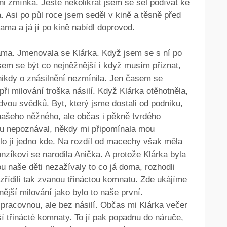
i zmínka. Ještě několikrát jsem se šel podívat ke
 Asi po půl roce jsem seděl v kině a těsně před
ma a já jí po kině nabídl doprovod.
sama. Jmenovala se Klárka. Když jsem se s ní po
sem se být co nejněžnější i když musím přiznat,
nikdy o znásilnění nezmínila. Jen časem se
při milování troška násilí. Když Klárka otěhotněla,
dvou svědků. Byt, který jsme dostali od podniku,
našeho něžného, ale občas i pěkně tvrdého
ku nepoznával, někdy mi připomínala mou
lo jí jedno kde. Na rozdíl od macechy však měla
nzíkovi se narodila Anička. A protože Klárka byla
u naše děti nezažívaly to co já doma, rozhodli
 zřídili tak zvanou třináctou komnatu. Zde ukájíme
ější milování jako bylo to naše první.
 pracovnou, ale bez násilí. Občas mi Klárka večer
ší třinácté komnaty. To jí pak popadnu do náruče,