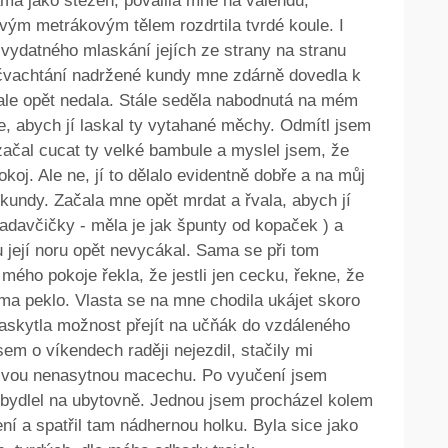
ama jako stěžeň, povalila mne na válendu,
svým metrákovým tělem rozdrtila tvrdé koule. I
 vydatného mlaskání jejích ze strany na stranu
 čvachtání nadržené kundy mne zdárně dovedla k
 ale opět nedala. Stále seděla nabodnutá na mém
e, abych jí laskal ty vytahané měchy. Odmítl jsem
začal cucat ty velké bambule a myslel jsem, že
koj. Ale ne, jí to dělalo evidentně dobře a na můj
í kundy. Začala mne opět mrdat a řvala, abych jí
radavčičky - měla je jak špunty od kopaček ) a
u její noru opět nevycákal. Sama se při tom
mého pokoje řekla, že jestli jen cecku, řekne, že
oma peklo. Vlasta se na mne chodila ukájet skoro
askytla možnost přejít na učňák do vzdáleného
em o víkendech raději nejezdil, stačily mi
t svou nenasytnou macechu. Po vyučení jsem
a bydlel na ubytovně. Jednou jsem procházel kolem
ní a spatřil tam nádhernou holku. Byla sice jako