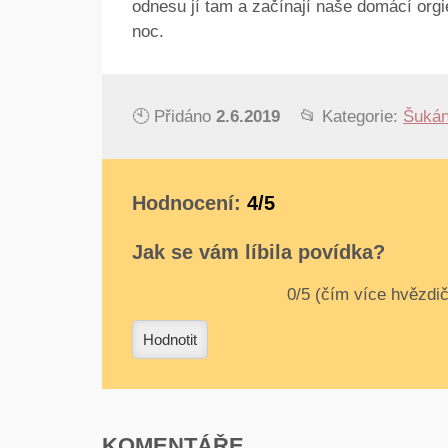
odnesu jí tam a začínají naše domácí orgie
noc.
🕙 Přidáno
2.6.2019
📂 Kategorie:
Šukán
Hodnocení:
4/5
Jak se vám líbila povídka?
0
1
2
3
4
Hodnotit
KOMENTÁŘE