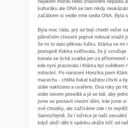
nějakém mordu nebo znásilnění nepadla an
kulturáku ale ONA se tam nikdy neukázala.
začátkem si vedle mne sedla ONA. Byla sa
Byla moc ráda, prý se bojí chodit večer 
půlročním chození poprvé miloval snažil j
že mi to dalo pěknou fušku. Klárka se mi 
postupně Klárka svěřovala, že jí vzrušuje 
konala se tichá svatba jen za přítomností 
kde nyní pracovala i Klárka byl svědkem 
milování. Po narození Honzíka jsem Klár
macechu - chtěla šukat každou chvíli a by
stále naklizeno a uvařeno. Dva roky po Ho
stále sexem posedlá a já se bál, aby jedno
jsme se postavit vlastní dům, kde jsme si
své choutky, ale zažíváme zde i to nejněžn
Samozřejmě, že i ložnice je naší sexuální
když uloží děti k spánku ukáže klíč od na