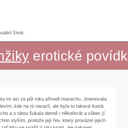
uální život.
žiky
erotické povídk
ta mi asi za půl roku přivedl macechu. Jmenovala
Nevím, kde na ní narazil, ale byla to taková tlustá
ho a s tátou šukala denně i několikrát a vůbec jí
hno slyším, protože její řev, který provázel jejich
začátku se snažil jí táta krotit, ale nakonec