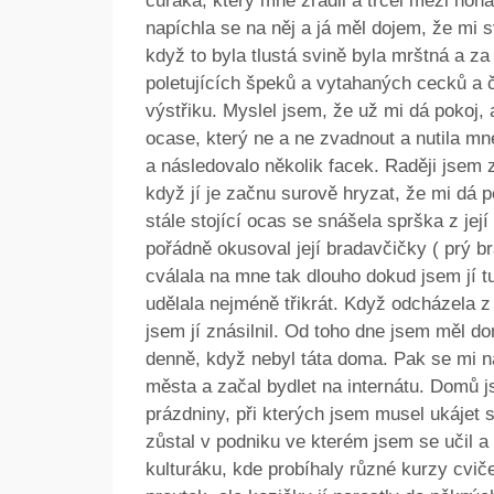
čuráka, který mne zradil a trčel mezi noh
napíchla se na něj a já měl dojem, že mi 
když to byla tlustá svině byla mrštná a za
poletujících špeků a vytahaných cecků a
výstřiku. Myslel jsem, že už mi dá pokoj,
ocase, který ne a ne zvadnout a nutila mn
a následovalo několik facek. Raději jsem 
když jí je začnu surově hryzat, že mi dá po
stále stojící ocas se snášela sprška z jej
pořádně okusoval její bradavčičky ( prý b
cválala na mne tak dlouho dokud jsem jí t
udělala nejméně třikrát. Když odcházela z 
jsem jí znásilnil. Od toho dne jsem měl d
denně, když nebyl táta doma. Pak se mi n
města a začal bydlet na internátu. Domů js
prázdniny, při kterých jsem musel ukáje
zůstal v podniku ve kterém jsem se učil 
kulturáku, kde probíhaly různé kurzy cviče