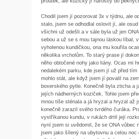
proutek, ale kozičky jí narostly do pěknýc
Chodil jsem jí pozorovat 3x v týdnu, ale o
stalo, jsem se odhodlal oslovit jí, ale os
všichni už odešli a v sále byla už jen ON
sebou a už se s mou tajnou láskou líbal, vy
vyholenou kundičkou, ona mu kouřila ocas
několika vrcholům. To starý prase jí doko
něho obtočené nohy jako liány. Ocas mi hr
nedalekém parku, kde jsem jí už před tím
mohlo stát, ale když jsem jí povalil na zem
boxerského pytle. Konečně byla zticha a j
jejích nádherných koziček. Tohle jsem přec
mnou tiše sténala a já hryzal a hryzal až
konečně zarazil svého tvrdého čuráka. Pro
vystříkanou kundu, v rukách drtil její roz
nyní jsem si uvědomil, že se ONA vůbec ne
jsem jako šílený na ubytovnu a celou noc č