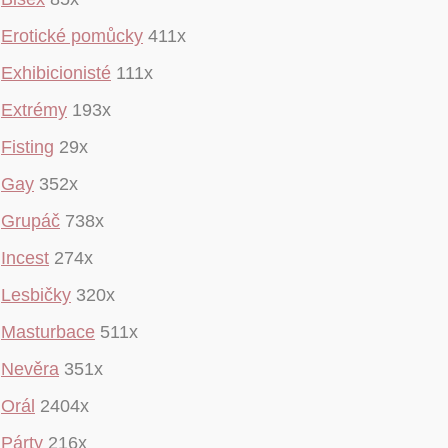
Erotické pomůcky
411x
Exhibicionisté
111x
Extrémy
193x
Fisting
29x
Gay
352x
Grupáč
738x
Incest
274x
Lesbičky
320x
Masturbace
511x
Nevěra
351x
Orál
2404x
Párty
216x