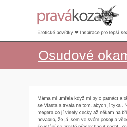
Erotické povídky ❤ Inspirace pro lepší sex
Osudové okam
Máma mi umřela když mi bylo patnáct a tá
se Vlasta a trvala na tom, abych jí tykal. 
megera co jí visely cecky až někam na břic
nevadilo, že já jsem ve svém pokoji a všec
šoustání se prostě přeslechnout nedal. Ze 