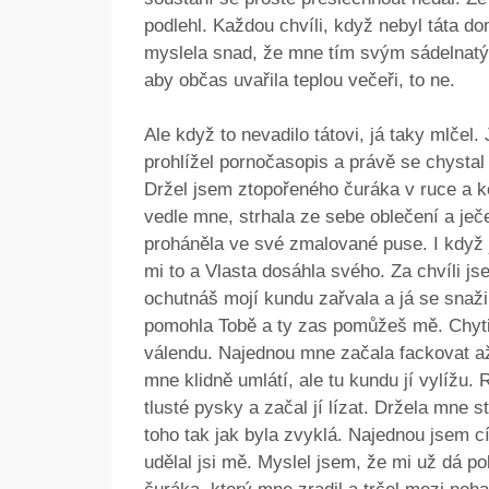
podlehl. Každou chvíli, když nebyl táta 
myslela snad, že mne tím svým sádelnatým
aby občas uvařila teplou večeři, to ne.
Ale když to nevadilo tátovi, já taky mlče
prohlížel pornočasopis a právě se chystal
Držel jsem ztopořeného čuráka v ruce a kok
vedle mne, strhala ze sebe oblečení a ječ
proháněla ve své zmalované puse. I když j
mi to a Vlasta dosáhla svého. Za chvíli jsem
ochutnáš mojí kundu zařvala a já se snaži
pomohla Tobě a ty zas pomůžeš mě. Chytil
válendu. Najednou mne začala fackovat až 
mne klidně umlátí, ale tu kundu jí vylížu. 
tlusté pysky a začal jí lízat. Držela mne s
toho tak jak byla zvyklá. Najednou jsem cí
udělal jsi mě. Myslel jsem, že mi už dá po