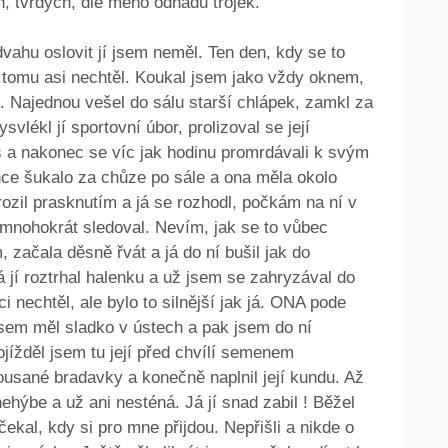
h, tvrdých, dle mého odhadu trojek.
dvahu oslovit jí jsem neměl. Ten den, kdy se to
ud tomu asi nechtěl. Koukal jsem jako vždy oknem,
A. Najednou vešel do sálu starší chlápek, zamkl za
svlékl jí sportovní úbor, prolizoval se její
 a nakonec se víc jak hodinu promrdávali k svým
nce šukalo za chůze po sále a ona měla okolo
ozil prasknutím a já se rozhodl, počkám na ní v
 mnohokrát sledoval. Nevím, jak se to vůbec
, začala děsně řvát a já do ní bušil jak do
á jí roztrhal halenku a už jsem se zahryzával do
i nechtěl, ale bylo to silnější jak já. ONA pode
 jsem měl sladko v ústech a pak jsem do ní
jížděl jsem tu její před chvílí semenem
kousané bradavky a konečně naplnil její kundu. Až
hýbe a už ani nesténá. Já jí snad zabil ! Běžel
ekal, kdy si pro mne přijdou. Nepřišli a nikde o