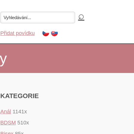
Přidat povídku
y
KATEGORIE
Anál
1141x
BDSM
510x
Bisex
85x