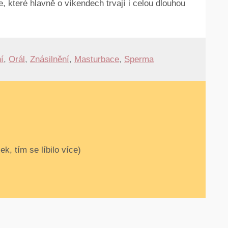
, které hlavně o víkendech trvají i celou dlouhou
í
,
Orál
,
Znásilnění
,
Masturbace
,
Sperma