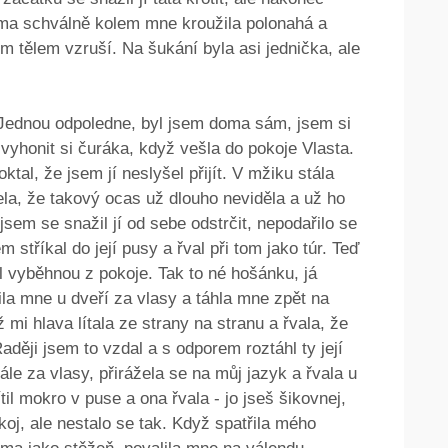
doma schválně kolem mne kroužila polonahá a
 tělem vzruší. Na šukání byla asi jednička, ale
l. Jednou odpoledne, byl jsem doma sám, jsem si
 vyhonit si čuráka, když vešla do pokoje Vlasta.
tal, že jsem jí neslyšel přijít. V mžiku stála
ela, že takový ocas už dlouho neviděla a už ho
sem se snažil jí od sebe odstrčit, nepodařilo se
 stříkal do její pusy a řval při tom jako túr. Teď
l vyběhnou z pokoje. Tak to né hošánku, já
a mne u dveří za vlasy a táhla mne zpět na
mi hlava lítala ze strany na stranu a řvala, že
Raději jsem to vzdal a s odporem roztáhl ty její
tále za vlasy, přirážela se na můj jazyk a řvala u
til mokro v puse a ona řvala - jo jseš šikovnej,
koj, ale nestalo se tak. Když spatřila mého