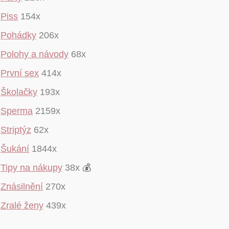
Piss
154x
Pohádky
206x
Polohy a návody
68x
První sex
414x
Školačky
193x
Sperma
2159x
Striptýz
62x
Šukání
1844x
Tipy na nákupy
38x
💰
Znásilnění
270x
Zralé ženy
439x