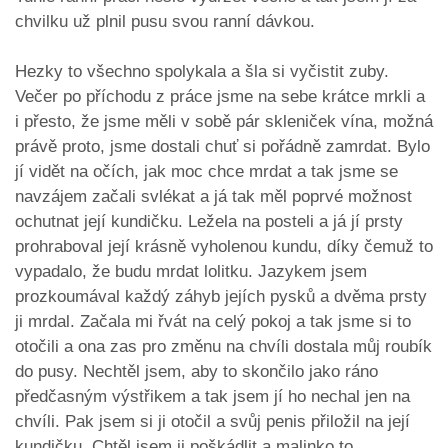
chvilku už plnil pusu svou ranní dávkou.
Hezky to všechno spolykala a šla si vyčistit zuby.
Večer po příchodu z práce jsme na sebe krátce mrkli a
i přesto, že jsme měli v sobě pár skleniček vína, možná
právě proto, jsme dostali chuť si pořádně zamrdat. Bylo
jí vidět na očích, jak moc chce mrdat a tak jsme se
navzájem začali svlékat a já tak měl poprvé možnost
ochutnat její kundičku. Ležela na posteli a já jí prsty
prohraboval její krásně vyholenou kundu, díky čemuž to
vypadalo, že budu mrdat lolitku. Jazykem jsem
prozkoumával každý záhyb jejích pysků a dvěma prsty
ji mrdal. Začala mi řvát na celý pokoj a tak jsme si to
otočili a ona zas pro změnu na chvíli dostala můj roubík
do pusy. Nechtěl jsem, aby to skončilo jako ráno
předčasným výstřikem a tak jsem jí ho nechal jen na
chvíli. Pak jsem si ji otočil a svůj penis přiložil na její
kundičku. Chtěl jsem ji poškádlit a malinko to