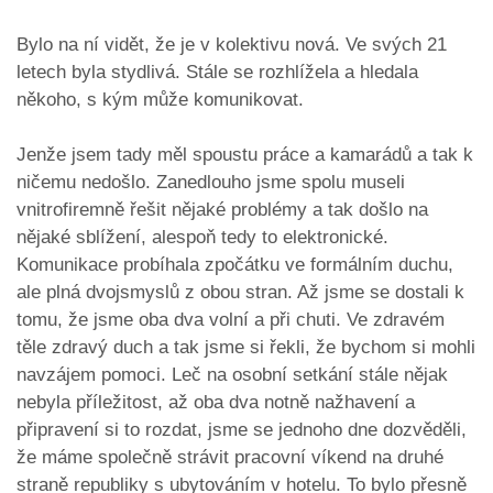
Bylo na ní vidět, že je v kolektivu nová. Ve svých 21
letech byla stydlivá. Stále se rozhlížela a hledala
někoho, s kým může komunikovat.
Jenže jsem tady měl spoustu práce a kamarádů a tak k
ničemu nedošlo. Zanedlouho jsme spolu museli
vnitrofiremně řešit nějaké problémy a tak došlo na
nějaké sblížení, alespoň tedy to elektronické.
Komunikace probíhala zpočátku ve formálním duchu,
ale plná dvojsmyslů z obou stran. Až jsme se dostali k
tomu, že jsme oba dva volní a při chuti. Ve zdravém
těle zdravý duch a tak jsme si řekli, že bychom si mohli
navzájem pomoci. Leč na osobní setkání stále nějak
nebyla příležitost, až oba dva notně nažhavení a
připravení si to rozdat, jsme se jednoho dne dozvěděli,
že máme společně strávit pracovní víkend na druhé
straně republiky s ubytováním v hotelu. To bylo přesně