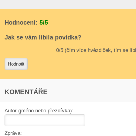
Hodnocení:
5/5
Jak se vám líbila povídka?
3
4
Hodnotit
KOMENTÁŘE
Autor (jméno nebo přezdívka):
Zpráva: