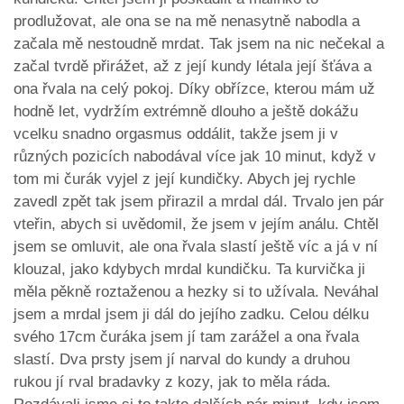
prodlužovat, ale ona se na mě nenasytně nabodla a
začala mě nestoudně mrdat. Tak jsem na nic nečekal a
začal tvrdě přirážet, až z její kundy létala její šťáva a
ona řvala na celý pokoj. Díky obřízce, kterou mám už
hodně let, vydržím extrémně dlouho a ještě dokážu
vcelku snadno orgasmus oddálit, takže jsem ji v
různých pozicích nabodával více jak 10 minut, když v
tom mi čurák vyjel z její kundičky. Abych jej rychle
zavedl zpět tak jsem přirazil a mrdal dál. Trvalo jen pár
vteřin, abych si uvědomil, že jsem v jejím análu. Chtěl
jsem se omluvit, ale ona řvala slastí ještě víc a já v ní
klouzal, jako kdybych mrdal kundičku. Ta kurvička ji
měla pěkně roztaženou a hezky si to užívala. Neváhal
jsem a mrdal jsem ji dál do jejího zadku. Celou délku
svého 17cm čuráka jsem jí tam zarážel a ona řvala
slastí. Dva prsty jsem jí narval do kundy a druhou
rukou jí rval bradavky z kozy, jak to měla ráda.