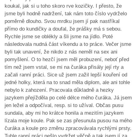
koukal, jak si u toho skoro rve kozičky. I přesto, že
jsme byli hodně nadržení, tak nám toto číslo vydrželo
poměrně dlouho. Svou mrdku jsem jí pak nastříkal
přímo do kundičky a doufal, že prášky má s sebou.
Rychle jsme se oblékly a šli jsme na jídlo. Poté
následovala nudná část víkendu a to práce. Večer jsme
byli tak unavení, že nikdo z nás neměl na sex ani
pomyšlení. O to hezčí jsem měl probuzení, neboť před
tím než jsem vstal, se mi na čuráka přisály její rty a
začali ranní práci. Sice už jsem zažil lepší kouření od
jedné holky, která na to snad měla diplom, ale ani tohle
nebylo k zahození. Pracovala důkladně a hezky
jazykem přejížděla po celé délce mého čuráka. Já jsem
jen ležel a odpočíval, resp. si to užíval. Občas pusu
sundala, aby mi ho krátce honila a mezitím jazykem
lízala moje koule. Pak se zas přesunula pusou na mého
čuráka a koule pro změnu zpracovávala rychlými prsty.
Tuhle ranní práci nešlo vydržet věčně a tak jsem jí za