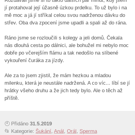
Rozdávali jsme si to takto dalších pár minut, kdy jsem
jí protahoval její úžasně úzkou prdelku. To už bylo i na
mě moc a já jí stříkal celou svou nadrženou dávku do
střev. Oba dva zpocení jsme upadli a spali až do rána.
Ráno jsme se rozloučili s kolegy a jeli domů. Čekala
nás dlouhá cesta po dálnici, ale bohužel mi nebylo moc
dobře po včerejším flámu a tak nedošlo na slíbené
vykouření čuráka za jízdy.
Ale za to jsem zjistil, že mám hezkou a mladou
milenku, která je neustále nadržená. A co víc... líbí se jí
hrátky všeho druhu a že jich tedy bylo. Ale o těch až
příště.
🕙 Přidáno
31.5.2019
📂 Kategorie:
Šukání
,
Anál
,
Orál
,
Sperma