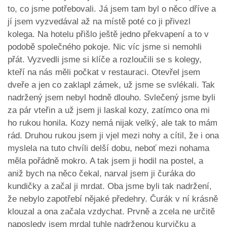
to, co jsme potřebovali. Já jsem tam byl o něco dříve a
jí jsem vyzvedával až na místě poté co ji přivezl
kolega. Na hotelu přišlo ještě jedno překvapení a to v
podobě společného pokoje. Nic víc jsme si nemohli
přát. Vyzvedli jsme si klíče a rozloučili se s kolegy,
kteří na nás měli počkat v restauraci. Otevřel jsem
dveře a jen co zaklapl zámek, už jsme se svlékali. Tak
nadržený jsem nebyl hodně dlouho. Svlečený jsme byli
za pár vteřin a už jsem ji laskal kozy, zatímco ona mi
ho rukou honila. Kozy nemá nijak velký, ale tak to mám
rád. Druhou rukou jsem ji vjel mezi nohy a cítil, že i ona
myslela na tuto chvíli delší dobu, neboť mezi nohama
měla pořádně mokro. A tak jsem ji hodil na postel, a
aniž bych na něco čekal, narval jsem ji čuráka do
kundičky a začal ji mrdat. Oba jsme byli tak nadržení,
že nebylo zapotřebí nějaké předehry. Čurák v ní krásně
klouzal a ona začala vzdychat. Prvně a zcela ne určitě
naposledy jsem mrdal tuhle nadrženou kurvičku a