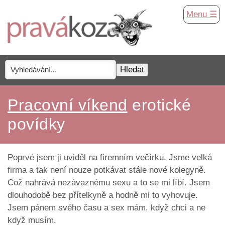
Menu ☰
Pracovní víkend
erotické
povídky
Poprvé jsem ji uviděl na firemním večírku. Jsme velká
firma a tak není nouze potkávat stále nové kolegyně.
Což nahrává nezávaznému sexu a to se mi líbí. Jsem
dlouhodobě bez přítelkyně a hodně mi to vyhovuje.
Jsem pánem svého času a sex mám, když chci a ne
když musím.