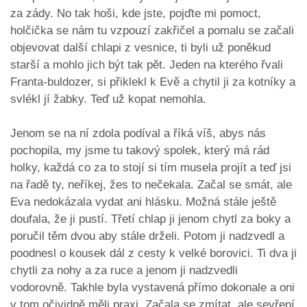
za zády. No tak hoši, kde jste, pojďte mi pomoct,
holčička se nám tu vzpouzí zakřičel a pomalu se začali
objevovat další chlapi z vesnice, ti byli už poněkud
starší a mohlo jich být tak pět. Jeden na kterého řvali
Franta-buldozer, si přiklekl k Evě a chytil ji za kotníky a
svlékl jí žabky. Teď už kopat nemohla.
Jenom se na ní zdola podíval a říká víš, abys nás
pochopila, my jsme tu takový spolek, který má rád
holky, každá co za to stojí si tím musela projít a teď jsi
na řadě ty, neříkej, žes to nečekala. Začal se smát, ale
Eva nedokázala vydat ani hlásku. Možná stále ještě
doufala, že ji pustí. Třetí chlap ji jenom chytl za boky a
poručil těm dvou aby stále drželi. Potom ji nadzvedl a
poodnesl o kousek dál z cesty k velké borovici. Ti dva ji
chytli za nohy a za ruce a jenom ji nadzvedli
vodorovně. Takhle byla vystavená přímo dokonale a oni
v tom očividně měli praxi. Začala se zmítat, ale sevření