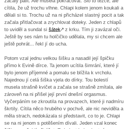
začaly pálit. Ale musela pokračovat. Šlo to těžce, ale
cítila, že už trochu vlhne. Chlapi kolem jenom koukali a
dělali si to. Trochu už na ni přicházel slastný pocit a tak
začala přitlačovat a zrychlovat doteky. Jeden z chlapů
to uviděl a sundal si
šátek
🡕
z krku. Tím ji zavázal oči.
Ještě by ses nám tu holčičko udělala, my si chcem ale
ještě pohrát... řekl jí do ucha.
Potom vzal jednu velkou šišku a nasadil její špičku
přímo k Evině dírce. Ta jenom ucítila šimrání, které jí
bylo jenom příjemné a pomalu se blížila k vrcholu.
Najednou jí celá šiška vjela do dírky. Tou bolestí
musela strašně kvičet a začala se strašně zmítala, ale
zároveň na ni přišel její první dnešní orgasmus.
Vyčerpáním se zkroutila na provazech, které ji nadmíru
škrtily. Cítila něco hrubého v pochvě, ale nic neviděla a
měla strach, nedokázala si představit, co to je. Chlapi
se na ni jenom s potěšením dívali. Jeden vzal konec