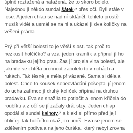
úplně roztažená a natažená, že to skoro bolelo.
Najednou ji někdo sundal
šátek
🡕
přes oči. Byli stále v
lese. A jeden chlap se nad ní skláněl. tohleto prostě
musíš vidět a usmál se na ni a ukázal jí dva kolíčky na
věšení prádla.
Prý při větší bolesti to je větší slast, tak proč to
nezkusit holčičko? a vzal jeden kramlík a připnul jí ho
na bradavku jejího prsa. Zas jí projela vlna bolesti, ale
jakmile se chtěla prohnout zabolelo to v nohách a
rukách. Tak těsně je měla přivázané. Sama si dělala
bolest. Chce to kousek sebeovládání pošeptal jí jenom
do ucha zatímco jí druhý kolíček připínal na druhou
bradavku. Eva se snažila to potlačit a jenom křičela do
roubíku a z očí se jí začaly drát slzy. Jeden chlap
opodál si sundal
kalhoty
🡕
a klekl si přímo před její
obličej. tak holčičko okaž, co umíš. Eva se jenom se
zděšením podívala na jeho čuráka, který nebyl zrovna