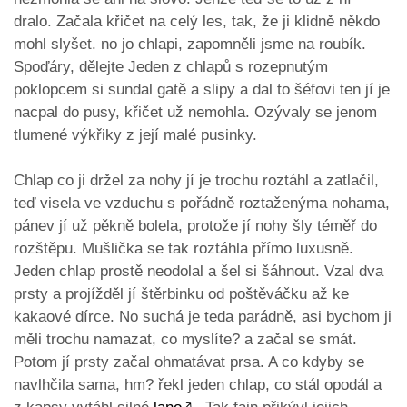
dralo. Začala křičet na celý les, tak, že ji klidně někdo
mohl slyšet. no jo chlapi, zapomněli jsme na roubík.
Spoďáry, dělejte Jeden z chlapů s rozepnutým
poklopcem si sundal gatě a slipy a dal to šéfovi ten jí je
nacpal do pusy, křičet už nemohla. Ozývaly se jenom
tlumené výkřiky z její malé pusinky.
Chlap co ji držel za nohy jí je trochu roztáhl a zatlačil,
teď visela ve vzduchu s pořádně roztaženýma nohama,
pánev jí už pěkně bolela, protože jí nohy šly téměř do
rozštěpu. Mušlička se tak roztáhla přímo luxusně.
Jeden chlap prostě neodolal a šel si šáhnout. Vzal dva
prsty a projížděl jí štěrbinku od poštěváčku až ke
kakaové dírce. No suchá je teda parádně, asi bychom ji
měli trochu namazat, co myslíte? a začal se smát.
Potom jí prsty začal ohmatávat prsa. A co kdyby se
navlhčila sama, hm? řekl jeden chlap, co stál opodál a