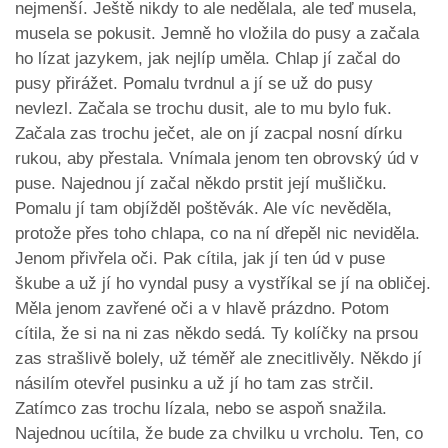
nejmenší. Ještě nikdy to ale nedělala, ale teď musela,
musela se pokusit. Jemně ho vložila do pusy a začala
ho lízat jazykem, jak nejlíp uměla. Chlap jí začal do
pusy přirážet. Pomalu tvrdnul a jí se už do pusy
nevlezl. Začala se trochu dusit, ale to mu bylo fuk.
Začala zas trochu ječet, ale on jí zacpal nosní dírku
rukou, aby přestala. Vnímala jenom ten obrovský úd v
puse. Najednou jí začal někdo prstit její mušličku.
Pomalu jí tam objížděl poštěvák. Ale víc nevěděla,
protože přes toho chlapa, co na ní dřepěl nic neviděla.
Jenom přivřela oči. Pak cítila, jak jí ten úd v puse
škube a už jí ho vyndal pusy a vystříkal se jí na obličej.
Měla jenom zavřené oči a v hlavě prázdno. Potom
cítila, že si na ni zas někdo sedá. Ty kolíčky na prsou
zas strašlivě bolely, už téměř ale znecitlivěly. Někdo jí
násilím otevřel pusinku a už jí ho tam zas strčil.
Zatímco zas trochu lízala, nebo se aspoň snažila.
Najednou ucítila, že bude za chvilku u vrcholu. Ten, co