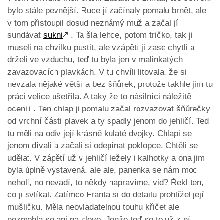
bylo stále pevnější. Ruce jí začínaly pomalu brnět, ale
v tom přistoupil dosud neznámý muž a začal jí
sundávat
sukni
🡕
. Ta šla lehce, potom tričko, tak ji
museli na chvilku pustit, ale vzápětí ji zase chytli a
drželi ve vzduchu, teď tu byla jen v malinkatých
zavazovacích plavkách. V tu chvíli litovala, že si
nevzala nějaké větší a bez šňůrek, protože takhle jim tu
práci velice ušetřila. A taky že to násilníci náležitě
ocenili . Ten chlap ji pomalu začal rozvazovat šňůrečky
od vrchní části plavek a ty spadly jenom do jehličí. Ted
tu měli na odiv její krásně kulaté dvojky. Chlapi se
jenom dívali a začali si odepínat poklopce. Chtěli se
udělat. V zápětí už v jehličí ležely i kalhotky a ona jim
byla úplně vystavená. ale ale, panenka se nám moc
neholí, no nevadí, to někdy napravíme, viď? Řekl ten,
co ji svlíkal. Zatímco Franta si do detailu prohlížel její
mušličku. Měla neovladatelnou touhu křičet ale
nezmohla se ani na slovo. Jenže teď se to už z ní