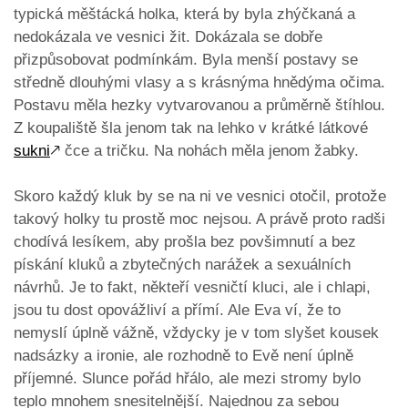
typická měštácká holka, která by byla zhýčkaná a
nedokázala ve vesnici žit. Dokázala se dobře
přizpůsobovat podmínkám. Byla menší postavy se
středně dlouhými vlasy a s krásnýma hnědýma očima.
Postavu měla hezky vytvarovanou a průměrně štíhlou.
Z koupaliště šla jenom tak na lehko v krátké látkové
sukni
🡕
čce a tričku. Na nohách měla jenom žabky.
Skoro každý kluk by se na ni ve vesnici otočil, protože
takový holky tu prostě moc nejsou. A právě proto radši
chodívá lesíkem, aby prošla bez povšimnutí a bez
pískání kluků a zbytečných narážek a sexuálních
návrhů. Je to fakt, někteří vesničtí kluci, ale i chlapi,
jsou tu dost opovážliví a přímí. Ale Eva ví, že to
nemyslí úplně vážně, vždycky je v tom slyšet kousek
nadsázky a ironie, ale rozhodně to Evě není úplně
příjemné. Slunce pořád hřálo, ale mezi stromy bylo
teplo mnohem snesitelnější. Najednou za sebou