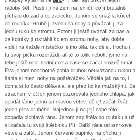
z kapsy vytáhl silné
lano
🡕
. Tak fajn přikývl jejich
rádoby šéf. Pustili ji na zem na jehličí, co jí brutálně
píchalo do zad a do zadečku. Jenom se snažila křičet
do roubíku. Hrubě ji zvedli na nohy a přivázali ji za
jednu ruku ke stromu. Potom jí ještě uvázali za pas a
za kotníky jí roztáhli kolem stromu nohy, aby dobře
viděli na každé místečko jejího těla. tak dělej, trochu i
tu svoji pičku rozdráždi, ať tě to tolik nebolí, jsme na
tebe ještě moc hodní co? a zase se začal hrozně smát.
Eva jenom neochotně pohla druhou neuvázanou rukou a
šáhla si mezi nohy na poštěváček. Věděla jak na to, i
doma si to často dělávala, ale před tolika mužskými. Se
strachem v očích jenom pozorovala jednoho chlapa, jak
opodál láme jednu smrkovou větev. dělej! začali řvát
jeden přes druhého. Najednou ji na její nahé tělo
dopadla pichlavá rána. Jenom zapištěla do roubíku a už
si začala tu svoji štěrbinku třít. Další rána od smrkové
větve a další. Jenom červené pupínky na břichu ji