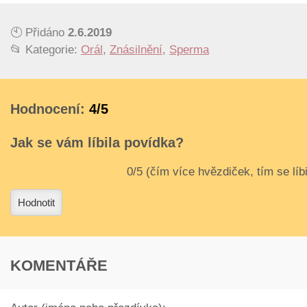
🕙 Přidáno
2.6.2019
📂 Kategorie:
Orál
,
Znásilnění
,
Sperma
Hodnocení:
4/5
Jak se vám líbila povídka?
3
4
Hodnotit
KOMENTÁŘE