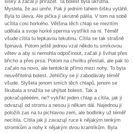
šišky a začal jí přirážet. Ta bolest byla ukrutná.
Myslela, že asi umře. Pak ji jedním tahem šišku vytáhli.
Byla to úleva. Ale pička jí ukrutně pálila. V tom na sobě
ucítila cosi horkého. Většina těch chlap se mezitím
udělala a svoje horké sperma vystříkli na ni. Téměř
všude cítila tu lepkavou tekutinu. Cítila se tak strašně
špinavá. Potom ještě jednou vzal někdo tu smrkovou
větev a aby si nemohla odpočinout, začali ji švihat přes
břicho a přes prsa. Potom na chvilku přestali, ale pak to
začalo na novo, ale tentokrát přímo mezi nohy. To byla
neuvěřitelná bolest. Jehličky se jí zabodávaly téměř
všude. Slyšela jenom smích těch chlapů, jenom se
škubala a snažila se uhýbat bolesti. Tak a
pokračujéééém, ne? vykřikl jeden chlap a cítila, jak ji
odvazují od stromu a nesou ji někam dál. Najednou ji
položili zas na tu pichlavou zem, ale bodlinky už téměř
necítila. Cítila jak ji zavazují ruce k nějakým tenkým
stromkům a nohy k nějakým dvou kramlíkům. Byla