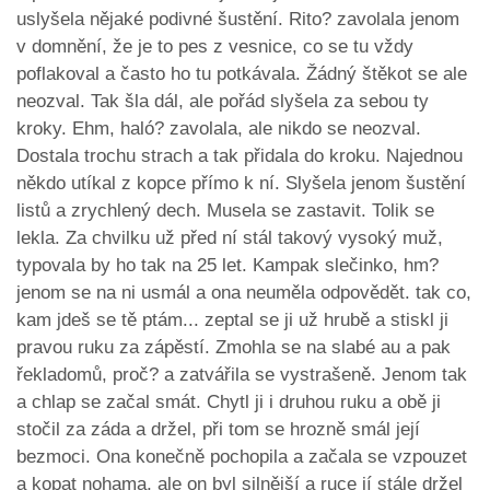
uslyšela nějaké podivné šustění. Rito? zavolala jenom
v domnění, že je to pes z vesnice, co se tu vždy
poflakoval a často ho tu potkávala. Žádný štěkot se ale
neozval. Tak šla dál, ale pořád slyšela za sebou ty
kroky. Ehm, haló? zavolala, ale nikdo se neozval.
Dostala trochu strach a tak přidala do kroku. Najednou
někdo utíkal z kopce přímo k ní. Slyšela jenom šustění
listů a zrychlený dech. Musela se zastavit. Tolik se
lekla. Za chvilku už před ní stál takový vysoký muž,
typovala by ho tak na 25 let. Kampak slečinko, hm?
jenom se na ni usmál a ona neuměla odpovědět. tak co,
kam jdeš se tě ptám... zeptal se ji už hrubě a stiskl ji
pravou ruku za zápěstí. Zmohla se na slabé au a pak
řekladomů, proč? a zatvářila se vystrašeně. Jenom tak
a chlap se začal smát. Chytl ji i druhou ruku a obě ji
stočil za záda a držel, při tom se hrozně smál její
bezmoci. Ona konečně pochopila a začala se vzpouzet
a kopat nohama, ale on byl silnější a ruce jí stále držel