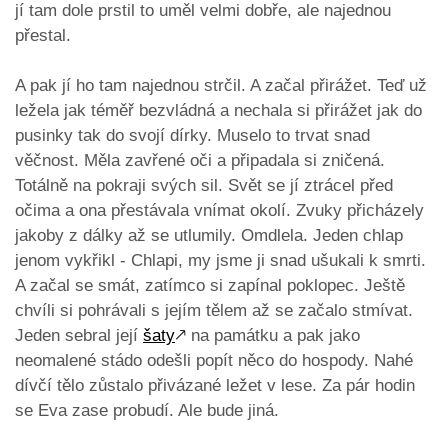
jí tam dole prstil to uměl velmi dobře, ale najednou
přestal.
A pak jí ho tam najednou strčil. A začal přirážet. Teď už
ležela jak téměř bezvládná a nechala si přirážet jak do
pusinky tak do svojí dírky. Muselo to trvat snad
věčnost. Měla zavřené oči a připadala si zničená.
Totálně na pokraji svých sil. Svět se jí ztrácel před
očima a ona přestávala vnímat okolí. Zvuky přicházely
jakoby z dálky až se utlumily. Omdlela. Jeden chlap
jenom vykřikl - Chlapi, my jsme ji snad ušukali k smrti.
A začal se smát, zatímco si zapínal poklopec. Ještě
chvíli si pohrávali s jejím tělem až se začalo stmívat.
Jeden sebral její
šaty
🡕
na památku a pak jako
neomalené stádo odešli popít něco do hospody. Nahé
dívčí tělo zůstalo přivázané ležet v lese. Za pár hodin
se Eva zase probudí. Ale bude jiná.