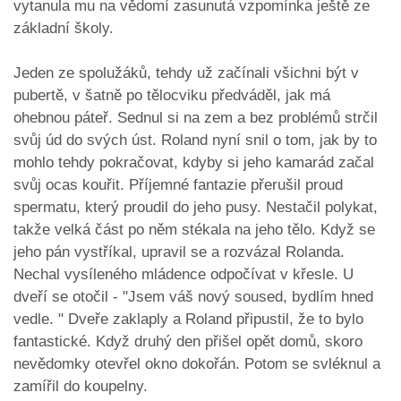
vytanula mu na vědomí zasunutá vzpomínka ještě ze
základní školy.
Jeden ze spolužáků, tehdy už začínali všichni být v
pubertě, v šatně po tělocviku předváděl, jak má
ohebnou páteř. Sednul si na zem a bez problémů strčil
svůj úd do svých úst. Roland nyní snil o tom, jak by to
mohlo tehdy pokračovat, kdyby si jeho kamarád začal
svůj ocas kouřit. Příjemné fantazie přerušil proud
spermatu, který proudil do jeho pusy. Nestačil polykat,
takže velká část po něm stékala na jeho tělo. Když se
jeho pán vystříkal, upravil se a rozvázal Rolanda.
Nechal vysíleného mládence odpočívat v křesle. U
dveří se otočil - "Jsem váš nový soused, bydlím hned
vedle. " Dveře zaklaply a Roland připustil, že to bylo
fantastické. Když druhý den přišel opět domů, skoro
nevědomky otevřel okno dokořán. Potom se svléknul a
zamířil do koupelny.