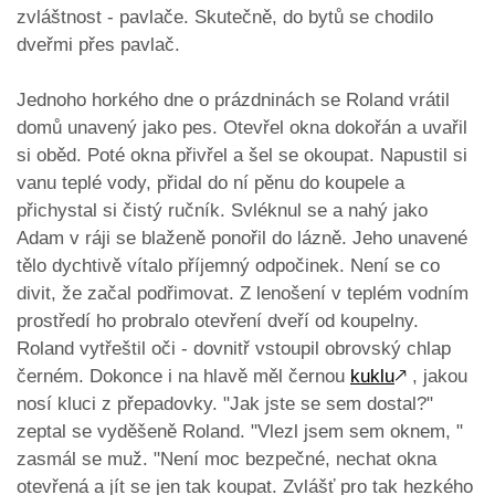
zvláštnost - pavlače. Skutečně, do bytů se chodilo
dveřmi přes pavlač.
Jednoho horkého dne o prázdninách se Roland vrátil
domů unavený jako pes. Otevřel okna dokořán a uvařil
si oběd. Poté okna přivřel a šel se okoupat. Napustil si
vanu teplé vody, přidal do ní pěnu do koupele a
přichystal si čistý ručník. Svléknul se a nahý jako
Adam v ráji se blaženě ponořil do lázně. Jeho unavené
tělo dychtivě vítalo příjemný odpočinek. Není se co
divit, že začal podřimovat. Z lenošení v teplém vodním
prostředí ho probralo otevření dveří od koupelny.
Roland vytřeštil oči - dovnitř vstoupil obrovský chlap
černém. Dokonce i na hlavě měl černou
kuklu
🡕
, jakou
nosí kluci z přepadovky. "Jak jste se sem dostal?"
zeptal se vyděšeně Roland. "Vlezl jsem sem oknem, "
zasmál se muž. "Není moc bezpečné, nechat okna
otevřená a jít se jen tak koupat. Zvlášť pro tak hezkého