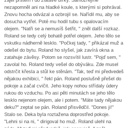
zajel prstem i do zlatavé dírky. Samozřejmě
nezapomněl ani na hladké koule, s kterými si pohrával.
Znovu hocha odvázal a ozbrojil se. Nařídil mu, aby se
dosucha vytřel. Poté mu hodil tubu s opalovacím
olejem. "Natři se a nemusíš šetřit, " zněl další rozkaz.
Roland se tedy celý bohatě potřel olejem. Jeho tělo se
vskutku nádherně lesklo. "Počkej tady, " přikázal muž a
odešel do bytu. Roland ho slyšel, jak zavírá okna a
zatahuje závěsy. Potom se rozsvítil lustr. "Pojď sem, "
zavolal ho. Roland tedy vešel do obýváku. Zde musel
odstrčit křesla a stůl ke stěnám. "Tak, teď mi předvedeš
nějakou exhibici, " řekl pán. Roland poslušně přešel do
pokoje a začal cvičit. Jeho kopy nohou střídaly údery
rukou do vzduchu. Po asi pěti minutách se jeho tělo
lesklo nejenom olejem, ale i potem. "Máte tady nějakou
deku?" zeptal se pán. Roland přisvědčil. "Dones ji!"
Stalo se. Deka byla roztažena doprostřed pokoje.
"Lehni si na ni, " dirigoval ho muž. Roland ulehl na