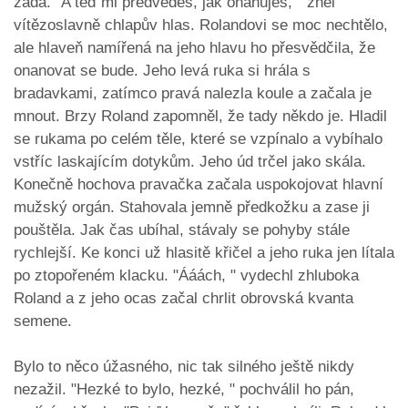
záda. "A teď mi předvedeš, jak onanuješ, " zněl
vítězoslavně chlapův hlas. Rolandovi se moc nechtělo,
ale hlaveň namířená na jeho hlavu ho přesvědčila, že
onanovat se bude. Jeho levá ruka si hrála s
bradavkami, zatímco pravá nalezla koule a začala je
mnout. Brzy Roland zapomněl, že tady někdo je. Hladil
se rukama po celém těle, které se vzpínalo a vybíhalo
vstříc laskajícím dotykům. Jeho úd trčel jako skála.
Konečně hochova pravačka začala uspokojovat hlavní
mužský orgán. Stahovala jemně předkožku a zase ji
pouštěla. Jak čas ubíhal, stávaly se pohyby stále
rychlejší. Ke konci už hlasitě křičel a jeho ruka jen lítala
po ztopořeném klacku. "Ááách, " vydechl zhluboka
Roland a z jeho ocas začal chrlit obrovská kvanta
semene.
Bylo to něco úžasného, nic tak silného ještě nikdy
nezažil. "Hezké to bylo, hezké, " pochválil ho pán,