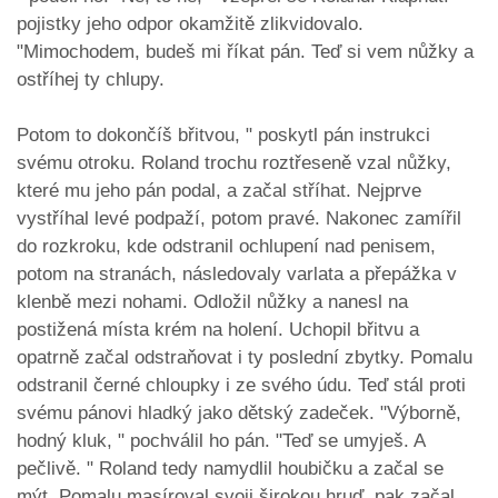
pojistky jeho odpor okamžitě zlikvidovalo.
"Mimochodem, budeš mi říkat pán. Teď si vem nůžky a
ostříhej ty chlupy.
Potom to dokončíš břitvou, " poskytl pán instrukci
svému otroku. Roland trochu roztřeseně vzal nůžky,
které mu jeho pán podal, a začal stříhat. Nejprve
vystříhal levé podpaží, potom pravé. Nakonec zamířil
do rozkroku, kde odstranil ochlupení nad penisem,
potom na stranách, následovaly varlata a přepážka v
klenbě mezi nohami. Odložil nůžky a nanesl na
postižená místa krém na holení. Uchopil břitvu a
opatrně začal odstraňovat i ty poslední zbytky. Pomalu
odstranil černé chloupky i ze svého údu. Teď stál proti
svému pánovi hladký jako dětský zadeček. "Výborně,
hodný kluk, " pochválil ho pán. "Teď se umyješ. A
pečlivě. " Roland tedy namydlil houbičku a začal se
mýt. Pomalu masíroval svoji širokou hruď, pak začal