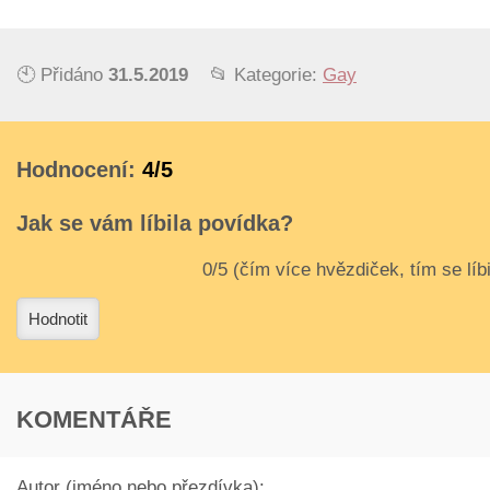
🕙 Přidáno
31.5.2019
📂 Kategorie:
Gay
Hodnocení:
4/5
Jak se vám líbila povídka?
3
4
Hodnotit
KOMENTÁŘE
Autor (jméno nebo přezdívka):