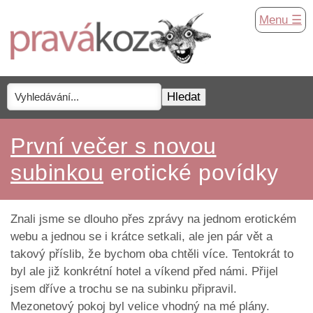
Menu ☰
První večer s novou
subinkou
erotické povídky
Znali jsme se dlouho přes zprávy na jednom erotickém
webu a jednou se i krátce setkali, ale jen pár vět a
takový příslib, že bychom oba chtěli více. Tentokrát to
byl ale již konkrétní hotel a víkend před námi. Přijel
jsem dříve a trochu se na subinku připravil.
Mezonetový pokoj byl velice vhodný na mé plány.