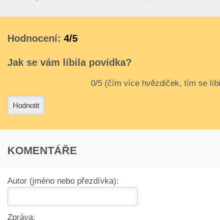
Hodnocení:
4/5
Jak se vám líbila povídka?
3
4
Hodnotit
KOMENTÁŘE
Autor (jméno nebo přezdívka):
Zpráva: