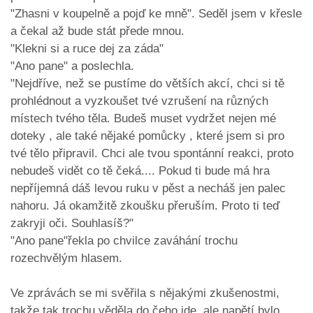
"Zhasni v koupelně a pojď ke mně". Seděl jsem v křesle
a čekal až bude stát přede mnou.
"Klekni si a ruce dej za záda"
"Ano pane" a poslechla.
"Nejdříve, než se pustíme do větších akcí, chci si tě
prohlédnout a vyzkoušet tvé vzrušení na různých
místech tvého těla. Budeš muset vydržet nejen mé
doteky , ale také nějaké pomůcky , které jsem si pro
tvé tělo připravil. Chci ale tvou spontánní reakci, proto
nebudeš vidět co tě čeká.... Pokud ti bude má hra
nepříjemná dáš levou ruku v pěst a necháš jen palec
nahoru. Já okamžitě zkoušku přeruším. Proto ti teď
zakryji oči. Souhlasíš?"
"Ano pane"řekla po chvilce zaváhání trochu
rozechvělým hlasem.
Ve zprávách se mi svěřila s nějakými zkušenostmi,
takže tak trochu věděla do čeho jde, ale napětí bylo