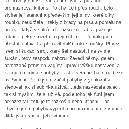
Nejdříve jsem vzal vibrační hlavici a pořádně
promasíroval klitoris. Po chvilce i přes roubík bylo
slyšet její sténání a především její sliny, které díky
roubíku neudržela ji tekly z brady na prsa a pomalu na
pupík....když se blížili do rozkroku, nabral jsem je
rukou a pěkně rozetřel o její obličej....Pomalu jsem
přestal s hlavicí a připravil další kolo zkoušky. Přivezl
jsem si šukací stroj, který šel nastavit i na svislé
šukání, tedy zespodu nahoru. Zavedl pěkný, gelem
namazaný penis do vagíny, upravil výšku nastavení a
zapnul na pomalé pohyby. Takto jsem nechal stroj běžet
asi 5minut. Po té jsem začal pohyby zrychlovat a
sledoval jak si subinka užívá....teda nezvedala palec ,
tak si myslím, že si užívá, podle toho jak funí jsem
nerozeznal jestli je to rozkoš a nebo utrpení....po
chvilce jsem pohyby vypnul a při maximálním zasunutí
dilda jsem spustil jeho vibrace.