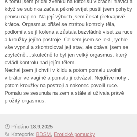
K tomu jsem přidal zvenku na klitorisu vibrační hlavici a
když se subinka začala pěkně svíjet pustil jsem pohyby
penisu naplno. Na její výbuch jsem čekal překvapivě
krátce. Orgasmus přišel se ztrátou kontroly těla,
podlomila se jí kolena a zůstala bezvládně viset za ruce
a kroužky jejího postroje. Celkem jsem se lekl ,rychle
vše vypnul a zkontroloval její stav, ale obával jsem se
zbytečně....skutečně to byl jen velký orgasmus, který
ovládl kontrolu nad jejím tělem.
Nechal jsem ji chvíli v klidu a potom pomalu uvolnil
vibrátor ve vagíně a pomalu ji odvázal. Nejdříve nohy ,
potom kroužky na postroji a nakonec povolil ruce.
Pomalu se sesunula na zem a stále si užívala právě
prožitý orgasmus.
🕙 Přidáno
18.9.2025
📂 Kategorie:
BDSM
,
Erotické pomůcky