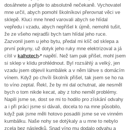
dosáhnete a přijde to absolutně nečekaně. Vychovatel
mne určil, abych pomohl školníkovi přerovnat věci ve
sklepě. Kluci mne hned varovali abych se hlídal
vepředu i vzadu, abych nepřišel k újmě, nemohli tušit,
že ze všeho nejradši bych tam hlídal jeho ruce.
Zazvonil jsem u jeho bytu, předal mi klíč od sklepa a
první pokyny, už dotyk jeho ruky mne elektrizoval a já
cítil v
kalhotech
🡕
napětí. Než tam pak přišel, mohl jsem
si sklep v klidu prohlédnout. Byl rozsáhlý a velký, jen
vzadu jsem objevil kumbálek a v něm láhve s domácím
vínem. Když po chvíli školník přišel, tak jsem se ho na
to víno zeptal. Řekl, že by mi dal ochutnat, ale nesměl
bych o tom nikde kecat, aby z toho neměl problémy.
Napili jsme se, dost se mi to hodilo pro získání odvahy
a i při práci jsme si dávali, docela to na mne působilo,
když pak jsme měli hotovo posadili jsme se ve vinném
kumbálku. Naše nohy se dotýkaly a u mne to nebylo
zcela bez následků. Snad víno mu dodalo odvahu a