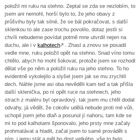
položil mi ruku na stehno. Zeptal se zda se nezlobím, to
jsem ani nemohl, horší bylo to, že jeho obavy z
průšvihu byly tak silné, že se bál pokračovat, s další
sklenkou to ale zase trochu povolilo, dotaz jestli si
chvíli nebudeme povídat potmě mne utvrdil nejen na
duchu, ale i v
kalhotech
🡕
. Zhasl a znovu se posadil
vedle mne, ruku položil opět na stehno. Snad víno tomu
chtělo, abych ho mohl šokovat, protože jsem se rozhodl
dělat vše po něm a položil ruku na jeho stehno. To ho
evidentně vykolejilo a slyšel jsem jak se mu zrychlil
dech. Náhle jsme asi oba nevěděli kam teď a tak přišla
další sklenička, po ní opět ruce na stehnech, jeho
strach z maléru byl opravdový, tak jsem mu chtěl dodat
odvahy, já věděl, že cokoliv udělá nebude proti mé vůli,
uchopil jsem jeho dlaň a posunul jí nahoru, tam kde se
mi to pod kalhotami šponovalo, jeho prsty mne začaly
prohmatávat a hladit, začal jsem to samé provádět s
ním, i jemu stál a měl ho dost velkého, vše to bylo