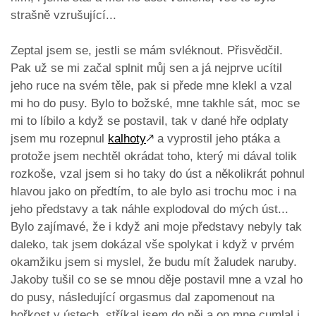
strašně vzrušující...
Zeptal jsem se, jestli se mám svléknout. Přisvědčil.
Pak už se mi začal splnit můj sen a já nejprve ucítil
jeho ruce na svém těle, pak si přede mne klekl a vzal
mi ho do pusy. Bylo to božské, mne takhle sát, moc se
mi to líbilo a když se postavil, tak v dané hře odplaty
jsem mu rozepnul
kalhoty
🡕
a vyprostil jeho ptáka a
protože jsem nechtěl okrádat toho, který mi dával tolik
rozkoše, vzal jsem si ho taky do úst a několikrát pohnul
hlavou jako on předtím, to ale bylo asi trochu moc i na
jeho představy a tak náhle explodoval do mých úst...
Bylo zajímavé, že i když ani moje představy nebyly tak
daleko, tak jsem dokázal vše spolykat i když v prvém
okamžiku jsem si myslel, že budu mít žaludek naruby.
Jakoby tušil co se se mnou děje postavil mne a vzal ho
do pusy, následující orgasmus dal zapomenout na
hořkost v ústech, stříkal jsem do něj a on mne cumlal i