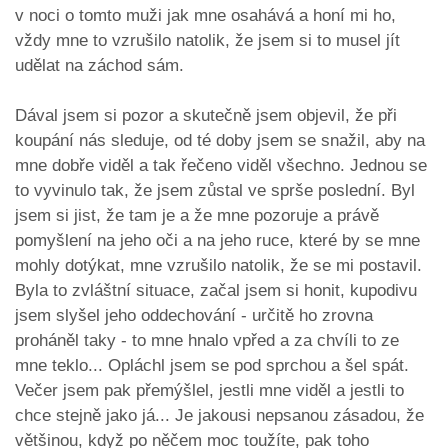
v noci o tomto muži jak mne osahává a honí mi ho,
vždy mne to vzrušilo natolik, že jsem si to musel jít
udělat na záchod sám.
Dával jsem si pozor a skutečně jsem objevil, že při
koupání nás sleduje, od té doby jsem se snažil, aby na
mne dobře viděl a tak řečeno viděl všechno. Jednou se
to vyvinulo tak, že jsem zůstal ve sprše poslední. Byl
jsem si jist, že tam je a že mne pozoruje a právě
pomyšlení na jeho oči a na jeho ruce, které by se mne
mohly dotýkat, mne vzrušilo natolik, že se mi postavil.
Byla to zvláštní situace, začal jsem si honit, kupodivu
jsem slyšel jeho oddechování - určitě ho zrovna
proháněl taky - to mne hnalo vpřed a za chvíli to ze
mne teklo... Opláchl jsem se pod sprchou a šel spát.
Večer jsem pak přemýšlel, jestli mne viděl a jestli to
chce stejně jako já... Je jakousi nepsanou zásadou, že
většinou, když po něčem moc toužíte, pak toho