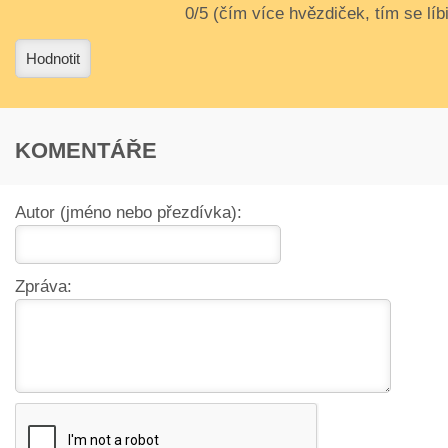
3
4
Hodnotit
KOMENTÁŘE
Autor (jméno nebo přezdívka):
Zpráva: