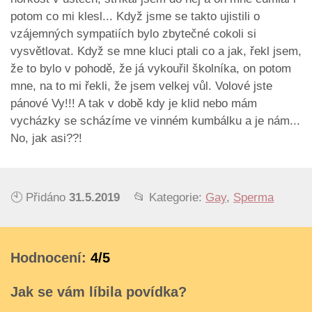
potom co mi klesl... Když jsme se takto ujistili o
vzájemných sympatiích bylo zbytečné cokoli si
vysvětlovat. Když se mne kluci ptali co a jak, řekl jsem,
že to bylo v pohodě, že já vykouřil školníka, on potom
mne, na to mi řekli, že jsem velkej vůl. Volové jste
pánové Vy!!! A tak v době kdy je klid nebo mám
vycházky se scházíme ve vinném kumbálku a je nám...
No, jak asi??!
🕙 Přidáno
31.5.2019
📂 Kategorie:
Gay
,
Sperma
Hodnocení:
4/5
Jak se vám líbila povídka?