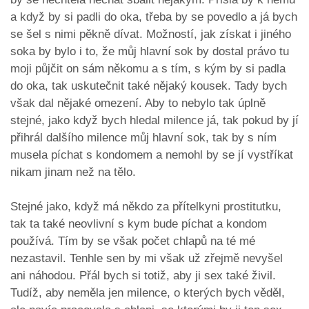
a když by si padli do oka, třeba by se povedlo a já bych
se šel s nimi pěkně dívat. Možností, jak získat i jiného
soka by bylo i to, že můj hlavní sok by dostal právo tu
moji půjčit on sám někomu a s tím, s kým by si padla
do oka, tak uskutečnit také nějaký kousek. Tady bych
však dal nějaké omezení. Aby to nebylo tak úplně
stejné, jako když bych hledal milence já, tak pokud by jí
přihrál dalšího milence můj hlavní sok, tak by s ním
musela píchat s kondomem a nemohl by se jí vystříkat
nikam jinam než na tělo.
Stejné jako, když má někdo za přítelkyni prostitutku,
tak ta také neovlivní s kym bude píchat a kondom
používá. Tím by se však počet chlapů na té mé
nezastavil. Tenhle sen by mi však už zřejmě nevyšel
ani náhodou. Přál bych si totiž, aby ji sex také živil.
Tudíž, aby neměla jen milence, o kterých bych věděl,