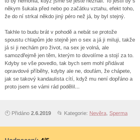
to by nemohla, když jsme se ještě neznali. To jestli by s
někym šukala před nebo po začátku vztahu, efekt toho,
že do ní strkal někdo jiný péro než já, by byl stejný.
Takhle to budu brát v pohodě a nebát se protože
spoustu chlapům jde stejně jen o sex a já ji miluji, takže
já si ji nechám pro život, na sex je volná, ale
samozdřejmě jen těm, kterým to dovolíme a stojí za to.
Kdyby se vše povedlo, tak bych sem mohl přidávat
opravdové příběhy, kdyby ale ne, doufám, že chápete,
jak se takový kandaulista cítí, když mu není dopřáno a
proto jsem se vámi rád podělil...
🕙 Přidáno
2.6.2019
📂 Kategorie:
Nevěra
,
Sperma