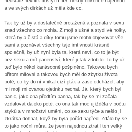
neustále několik tlustých pér, někdy dokonce najednou
a ve svých dirkách už měla kde co.
Tak by už byla dostatečně protažená a poznala v sexu
snad všechno co mohla. Z mojí slušné a stydlivé holky,
která byla čistá a díky tomu jsme mohli objevovat vše
sami a poznávat všechny taje imtivnosti krásně
společně, by už nyní byla ta, která neví, co to je být
bez sexu a mít panenství, které ji tak zdobilo. To by už
teď bylo několikanásobně pošpiněno. Takovou bych
přitom miloval a takovou bych měl do zbytku života
poté, co by do ní vnikal cizí pták a zase odcházel, aby
mi mojí milovanou ojetinku nechal. Já, který bych byl
panic, jako ona předtím panna, tak by se mi začala
vzdalovat daleko poté, co ona tak moc ujížděla v počtu
styků a v množství umění, co se sexu týče a nešlo jí
zkrátka dohnat, když by byla pořád napřed. Zdálo by se
to jako noční můra, že jsem najednou ztratil ten velký