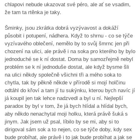
chlapovi nebude ukazovat své péro, ale ať se vsadim,
že tam ta rtěnka je taky.
Šminky, jsou zkrátka dobrá vyzývavost a dokáží
působit i potupení, nádhera. Když to shrnu - co se týče
vyzívavého oblečení, nemělo by to svůj šmrnc jen při
chození na ulici, ale právě i na soka pro kterého by bylo
jednoduché se k ní dostat. Doma by samozřejmě nebyl
problém se k ní jednoduše dostat, ale když bysme šli
na ulici někdy společně všichni tři a mého soka to
chytla, tak by pěkně někde v přírodě si mojí holčinu
odtáhl do křoví a tam jí tu sukýnku, kterou bych navíc jí
já koupil jen tak lehce nadzvedl a byl u ní. Nejlepší
paradox by byl v tom, že já bych hlídal a hlídal bych,
aby někdo nenachytal moji holku, která právě šuká s
jinym. Jak jsem už psal, líbilo by se mi, aby si to
dirigoval sám sok a to nejen, co se týče doby, kdy sex
bude probíhat, ale právě i to jak bude probíhat a jak se