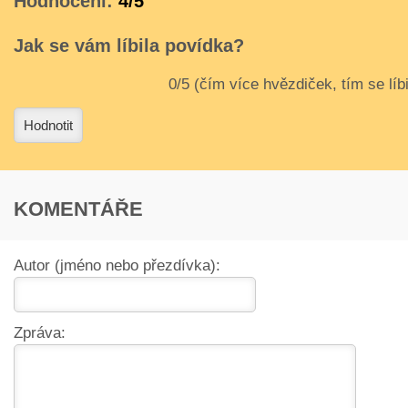
Hodnocení:
4/5
Jak se vám líbila povídka?
3
4
Hodnotit
KOMENTÁŘE
Autor (jméno nebo přezdívka):
Zpráva: