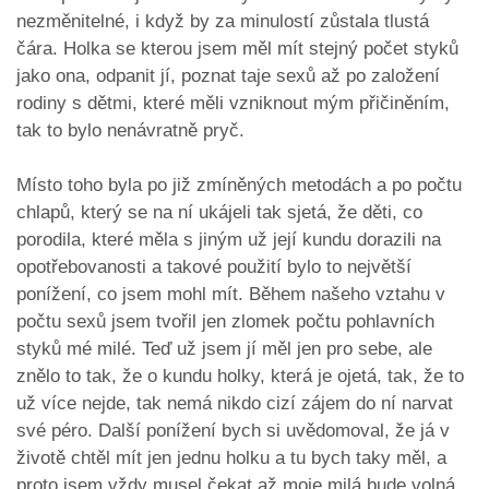
nezměnitelné, i když by za minulostí zůstala tlustá
čára. Holka se kterou jsem měl mít stejný počet styků
jako ona, odpanit jí, poznat taje sexů až po založení
rodiny s dětmi, které měli vzniknout mým přičiněním,
tak to bylo nenávratně pryč.
Místo toho byla po již zmíněných metodách a po počtu
chlapů, který se na ní ukájeli tak sjetá, že děti, co
porodila, které měla s jiným už její kundu dorazili na
opotřebovanosti a takové použití bylo to největší
ponížení, co jsem mohl mít. Během našeho vztahu v
počtu sexů jsem tvořil jen zlomek počtu pohlavních
styků mé milé. Teď už jsem jí měl jen pro sebe, ale
znělo to tak, že o kundu holky, která je ojetá, tak, že to
už více nejde, tak nemá nikdo cizí zájem do ní narvat
své péro. Další ponížení bych si uvědomoval, že já v
životě chtěl mít jen jednu holku a tu bych taky měl, a
proto jsem vždy musel čekat až moje milá bude volná.