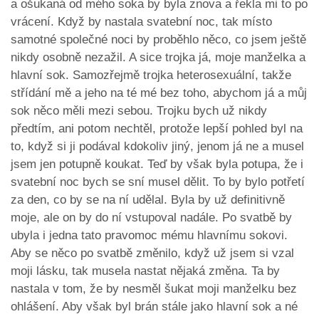
a ošukaná od mého soka by byla znova a řekla mi to po
vrácení. Když by nastala svatební noc, tak místo
samotné společné noci by proběhlo něco, co jsem ještě
nikdy osobně nezažil. A sice trojka já, moje manželka a
hlavní sok. Samozřejmě trojka heterosexuální, takže
střídání mě a jeho na té mé bez toho, abychom já a můj
sok něco měli mezi sebou. Trojku bych už nikdy
předtím, ani potom nechtěl, protože lepší pohled byl na
to, když si ji podával kdokoliv jiný, jenom já ne a musel
jsem jen potupně koukat. Teď by však byla potupa, že i
svatební noc bych se sní musel dělit. To by bylo potřetí
za den, co by se na ní udělal. Byla by už definitivně
moje, ale on by do ní vstupoval nadále. Po svatbě by
ubyla i jedna tato pravomoc mému hlavnímu sokovi.
Aby se něco po svatbě změnilo, když už jsem si vzal
moji lásku, tak musela nastat nějaká změna. Ta by
nastala v tom, že by nesměl šukat moji manželku bez
ohlášení. Aby však byl brán stále jako hlavní sok a né