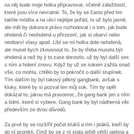
na něj bude moje holka připravovat, včetně záležitostí,
které jsou více nevratné. To, že by se často před tim
takhle módila a na ulici nejlépe pořád, to už bylo jasné,
ale měl by dokonce právo rozhodovat i o tom, jak bude
oholená či neoholená u přirození, jak si obarví nebo
neobarví vlasy apod. Líbí se mi holka dole neholená,
ale musel bych zkousnout to, že by třeba musela být
oholená a než by ji to zase dorostlo, už by byl další sex
s ním a holení znovu. Když by už se sokem zažila snad
vše, co mohla, chtělo by to pokročit o další stupínek.
Tím dalším by byl takový pěkný gangbank, avšak s
kluky, které by si pozval ten můj sok. Tím by opět
dokázal to, jakou má pravomoc, že gang bank jen s ním
a lidmi, které si vybere. Gang bank by byl nádherná věc
především ze dvou důvodů.
Za prvé by se rozšířil počet kluků a tím i ptáků, kteří by
do ní pronikli, čímž by se z ní stala ještě větší ojetina a