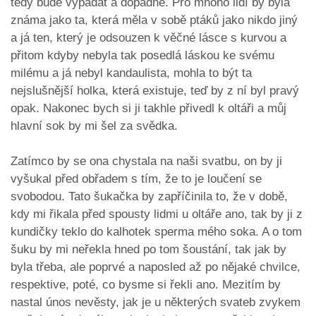
tedy bude vypadat a dopadne. Pro mnoho lidí by byla
známa jako ta, která měla v sobě ptáků jako nikdo jiný
a já ten, který je odsouzen k věčné lásce s kurvou a
přitom kdyby nebyla tak posedlá láskou ke svému
milému a já nebyl kandaulista, mohla to být ta
nejslušnější holka, která existuje, teď by z ní byl pravý
opak. Nakonec bych si ji takhle přivedl k oltáři a můj
hlavní sok by mi šel za svědka.
Zatímco by se ona chystala na naši svatbu, on by ji
vyšukal před obřadem s tím, že to je loučení se
svobodou. Tato šukačka by zapříčinila to, že v době,
kdy mi řikala před spousty lidmi u oltáře ano, tak by ji z
kundičky teklo do kalhotek sperma mého soka. A o tom
šuku by mi neřekla hned po tom šoustání, tak jak by
byla třeba, ale poprvé a naposled až po nějaké chvilce,
respektive, poté, co bysme si řekli ano. Mezitím by
nastal únos nevěsty, jak je u některých svateb zvykem