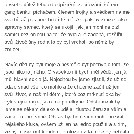
u všeho důležitého od odpěnění, zaučování, šéfem
gang banku, píchačem, členem trojky a svědkem na mé
svatbě až po zbouchnutí té mé. Ale pak by zmizel jako
správný samec, který se ukojil, jak jen mohl na cizí
samici bez ohledu na to, že byla a je zadaná, rozšířil
svůj živočišný rod a to by byl vrchol, po němž by
zmizel.
Navíc děti by byli moje a nesmělo být pochyb o tom, že
jsou nikoho jiného. O vasektomii bych měl vědět jen já,
můj hlavní sok a já. Najednou by jsme zjistili, že už se
událo snad vše, co mohlo a že chceme začít už jen
svůj život, s našimi dětmi, které bez mrknutí oka by
byli stejně moje, jako mé přítelkyně. Odstěhovali by
jsme se někam daleko a udělali tlustou čáru za vším a
začali žít pro sebe. Občas bychom sice mohli přizvat
nějakého kluka, ovšem už jen na jedno použití a s tím,
že by musel mít kondom, protože už ta moje by nebrala