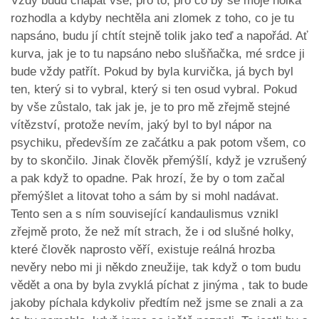
Vždy budu chápat vše, pro to, pro co by se moje holka
rozhodla a kdyby nechtěla ani zlomek z toho, co je tu
napsáno, budu jí chtít stejně tolik jako teď a napořád. Ať
kurva, jak je to tu napsáno nebo slušňačka, mé srdce ji
bude vždy patřít. Pokud by byla kurvička, já bych byl
ten, který si to vybral, který si ten osud vybral. Pokud
by vše zůstalo, tak jak je, je to pro mě zřejmě stejné
vítězství, protože nevím, jaký byl to byl nápor na
psychiku, především ze začátku a pak potom všem, co
by to skončilo. Jinak člověk přemýšlí, když je vzrušený
a pak když to opadne. Pak hrozí, že by o tom začal
přemýšlet a litovat toho a sám by si mohl nadávat.
Tento sen a s ním související kandaulismus vznikl
zřejmě proto, že než mít strach, že i od slušné holky,
které člověk naprosto věří, existuje reálná hrozba
nevěry nebo mi ji někdo zneužije, tak když o tom budu
vědět a ona by byla zvyklá píchat z jinýma , tak to bude
jakoby píchala kdykoliv předtím než jsme se znali a za