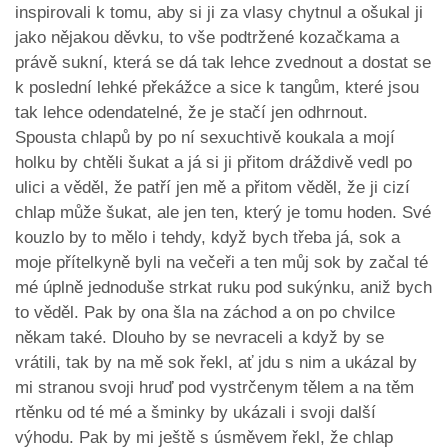
inspirovali k tomu, aby si ji za vlasy chytnul a ošukal ji
jako nějakou děvku, to vše podtržené kozačkama a
právě sukní, která se dá tak lehce zvednout a dostat se
k poslední lehké překážce a sice k tangům, které jsou
tak lehce odendatelné, že je stačí jen odhrnout.
Spousta chlapů by po ní sexuchtivě koukala a mojí
holku by chtěli šukat a já si ji přitom dráždivě vedl po
ulici a věděl, že patří jen mě a přitom věděl, že ji cizí
chlap může šukat, ale jen ten, který je tomu hoden. Své
kouzlo by to mělo i tehdy, když bych třeba já, sok a
moje přítelkyně byli na večeři a ten můj sok by začal té
mé úplně jednoduše strkat ruku pod sukýnku, aniž bych
to věděl. Pak by ona šla na záchod a on po chvilce
někam také. Dlouho by se nevraceli a když by se
vrátili, tak by na mě sok řekl, ať jdu s nim a ukázal by
mi stranou svoji hruď pod vystrčenym tělem a na těm
rtěnku od té mé a šminky by ukázali i svoji další
výhodu. Pak by mi ještě s úsměvem řekl, že chlap