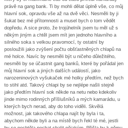
právě na gang bank. Ti by mohli dělat úplně vše, co můj
hlavní sok, opravdu vše až na dvě věci. Nesměli by ji
šukat bez mé přítomnosti a musel bych o tom vědět
dopředu. A sice proto, že trojúhelník jsem tu měl už s
někým jiným a chtěl jsem mít jen jednoho hlavního a
silného soka s velkou pravomocí, ty ostatní by
posloužili jako zvýšení počtu obšťastněných chlapů na
mé holce. Navíc by nesměli být u ničeho důležitého,
nesměli by se účastnit gang banků, které by pořádal jen
můj hlavní sok a jiných dalších událostí, jako
narozeninových vyšukaček mé holky předtím, než bych
to stihl atd. Takový chlapi by se nejlépe našli stejně
jako předtím hlavní sok někde na netu nebo kdekoliv
jinde mimo rodinných příšlušníků a mých kamarádu, u
kterých bych nerad, aby do toho viděli. Skvělá
možnost, jak takového chlapa najít by byla i ta,
abychom někde byli a na místě bych řekl té mé, jestli
by se nechtěla nechat sbalit nějakým. Přišla by k němu