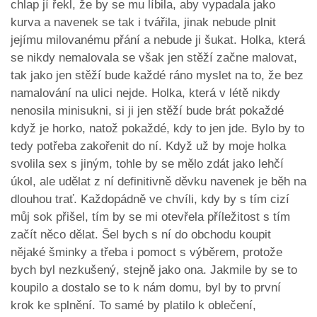
chlap jí řekl, že by se mu líbila, aby vypadala jako
kurva a navenek se tak i tvářila, jinak nebude plnit
jejímu milovanému přání a nebude ji šukat. Holka, která
se nikdy nemalovala se však jen stěží začne malovat,
tak jako jen stěží bude každé ráno myslet na to, že bez
namalování na ulici nejde. Holka, která v létě nikdy
nenosila minisukni, si ji jen stěží bude brát pokaždé
když je horko, natož pokaždé, kdy to jen jde. Bylo by to
tedy potřeba zakořenit do ní. Když už by moje holka
svolila sex s jiným, tohle by se mělo zdát jako lehčí
úkol, ale udělat z ní definitivně děvku navenek je běh na
dlouhou trať. Každopádně ve chvíli, kdy by s tím cizí
můj sok přišel, tím by se mi otevřela příležitost s tím
začít něco dělat. Šel bych s ní do obchodu koupit
nějaké šminky a třeba i pomoct s výběrem, protože
bych byl nezkušený, stejně jako ona. Jakmile by se to
koupilo a dostalo se to k nám domu, byl by to první
krok ke splnění. To samé by platilo k oblečení,