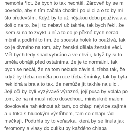
nemohla říct, že bych to tak nechtěl. Zároveň by se mi
povedlo, aby s tím začala chodit i po ulici a o to by mi
šlo především. Když by to už nějakou dobu používala a
došlo na to, že ji to nebaví už takhle, tak bych řekl, že
jsem si na to zvykl u ní a to co je pěkné bych nerad
měnil a podtrhl to tím, že spousta holek to používá, tak
co je divného na tom, aby ženská dělala ženské věci.
Měl bych tedy snad vyhráno a ve chvíli, když by si to
uměla obhájit před ostatníma, že je to normální, tak
bych se nebál, že na tom nebude závislá, třeba tak, že
když by třeba neměla po ruce třeba šmínky, tak by byla
neklidná a brala to tak, že nemůže jít takhle na ulici.
Její oči by byli vyzývavě výrazné, její pusa by volala po
tom, že na ní musí něco dosednout, minisukně málem
dovolovala nahlédnout až tam, co chlapi nejvíce zajímá
a u trika s hlubokým výstřihem, tam co chlapi rádi
mačkají. Podtrhla by to voňavka, která by se linula jak
feromony a vlasy do culíku by každého chlapa