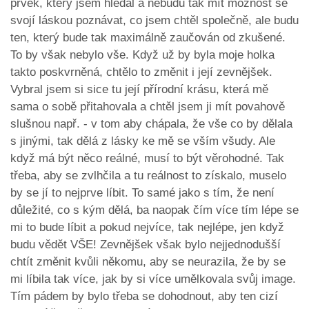
prvek, který jsem hledal a nebudu tak mít možnost se
svojí láskou poznávat, co jsem chtěl společně, ale budu
ten, který bude tak maximálně zaučován od zkušené.
To by však nebylo vše. Když už by byla moje holka
takto poskvrněná, chtělo to změnit i její zevnějšek.
Vybral jsem si sice tu její přírodní krásu, která mě
sama o sobě přitahovala a chtěl jsem ji mít povahově
slušnou např. - v tom aby chápala, že vše co by dělala
s jinými, tak dělá z lásky ke mě se vším všudy. Ale
když má být něco reálné, musí to být věrohodné. Tak
třeba, aby se zvlhčila a tu reálnost to získalo, muselo
by se jí to nejprve líbit. To samé jako s tím, že není
důležité, co s kým dělá, ba naopak čím více tím lépe se
mi to bude líbit a pokud nejvíce, tak nejlépe, jen když
budu vědět VŠE! Zevnějšek však bylo nejjednodušší
chtít změnit kvůli někomu, aby se neurazila, že by se
mi líbila tak více, jak by si více umělkovala svůj image.
Tím pádem by bylo třeba se dohodnout, aby ten cizí