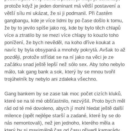
protože když je jeden dominant má větší postavení a
větší sílu mi ukázat, že si ji podmanil. Při častém
gangbangu, kde je více lidmi by po čase došlo k tomu,
že by to jevilo spíše jako roj, kde by bylo těch chlapů
více a ztratilo by se mezi více chlapy to kouzlo toho
ponížení, že bych nevěděl, na koho dříve koukat a
navíc by byla obsypaná a mnohdy pokrytá. Avšak to až
později, protože střídat se na ní jako na věci je ze
začátku snad ještě lepší než sólo sex. Aby toho nebylo
málo, tak gang bank a sok, který by se mnou tvořil
trojúhelník by nebylo ani zdaleka všechno.
Gang bankem by se zase tak moc počet cizích kluků,
které se na té mé obšťastnilo, nezvýšil. Proto bych měl
rád od té mé dovoleno, abych jí mohl hledat ještě další
milence (opět nejlépe starší a zadané, které by se do
nás nemontovali), než jen jednoho, kterého měla a
který by si maximálně čas od času přivedl kamarády