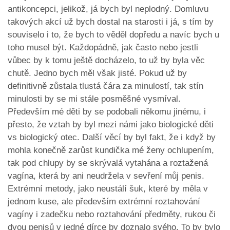
antikoncepci, jelikož, já bych byl neplodný. Domluvu
takových akcí už bych dostal na starosti i já, s tím by
souviselo i to, že bych to věděl dopředu a navíc bych u
toho musel být. Každopádně, jak často nebo jestli
vůbec by k tomu ještě docházelo, to už by byla věc
chutě. Jedno bych měl však jisté. Pokud už by
definitivně zůstala tlustá čára za minulostí, tak stín
minulosti by se mi stále posměšné vysmíval.
Především mé děti by se podobali někomu jinému, i
přesto, že vztah by byl mezi námi jako biologické děti
vs biologický otec. Další věcí by byl fakt, že i když by
mohla konečně zarůst kundička mé ženy ochlupením,
tak pod chlupy by se skrývalá vytahána a roztažená
vagína, která by ani neudržela v sevření můj penis.
Extrémní metody, jako neustálí šuk, které by měla v
jednom kuse, ale především extrémní roztahování
vagíny i zadečku nebo roztahování předměty, rukou či
dvou penisů v jedné dírce by doznalo svého. To by bylo