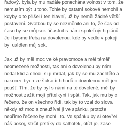
řadový, byla by mu nadále ponechána volnost v tom, že
nemusím být u toho. Tohle by ostatní sokové nemohli a
kdyby o to přišel i ten hlavní, už by neměl žádné větší
postavení. Svatbou by se nezměnilo ani to, že čas od
času by se můj sok účastnil s námi společných plánů.
Jeli bysme třeba na dovolenou, kde by vedle v pokoji
byl usídlen můj sok.
Jak už by měl moc velké pravomoce a měl téměř
neomezené možnosti, tak ani o dovolenou by nám
nedal klid a chodil si ji mrdat, jak by se mu zachtělo a
nakonec bych ze šukacích hodů o dovolenou měl jen
poušť. Tím, že by byl s námi na té dovolené, měl by
možnost zažít mojí přítelkyni i spát. Tak, jak mu bylo
řečeno, že on všechno řídí, tak by to vzal do slova
někdy až moc a zneužíval ji ve spánku, protože
nepřímo řečeno by mohl i to. Ve spánku by si otevřel
náš pokoj, strčil prstíky do kalhotek, olízl je, zase