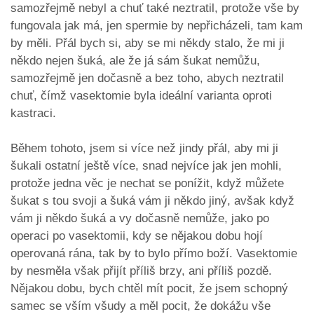
samozřejmě nebyl a chuť také neztratil, protože vše by
fungovala jak má, jen spermie by nepřicházeli, tam kam
by měli. Přál bych si, aby se mi někdy stalo, že mi ji
někdo nejen šuká, ale že já sám šukat nemůžu,
samozřejmě jen dočasně a bez toho, abych neztratil
chuť, čímž vasektomie byla ideální varianta oproti
kastraci.
Během tohoto, jsem si více než jindy přál, aby mi ji
šukali ostatní ještě více, snad nejvíce jak jen mohli,
protože jedna věc je nechat se ponížit, když můžete
šukat s tou svoji a šuká vám ji někdo jiný, avšak když
vám ji někdo šuká a vy dočasně nemůže, jako po
operaci po vasektomii, kdy se nějakou dobu hojí
operovaná rána, tak by to bylo přímo boží. Vasektomie
by nesměla však přijít příliš brzy, ani příliš pozdě.
Nějakou dobu, bych chtěl mít pocit, že jsem schopný
samec se vším všudy a měl pocit, že dokážu vše