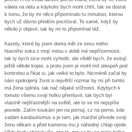
válela na netu a kdykoliv bych mohl chtít, tak se dostat
k tomu, že by mi něco připomínalo tu minulost, kterou
bych už dávno předtím pociťoval. To samé, když by
někdo jí objevil, tak by mi to připomínal též.
Kazety, které by jsem doma měl ze sexu mého
hlavního soka s mojí milou v době mé nepřítomnosti,
tak ty bych sice mohl vyhodit, ale věděl bych, že exitují
ještě někde kopie, a proto jsem je mohl mít alespoň pod
kontrolou a řikat si, jak velké to bylo. Nicméně začal by
nám spokojený život a největší rozmar by mi při tomto
má žena splnila, tak nač nějaké stížnosti. Kdybych k
tomuto všemu svoji holku přemluvil, tak bych byl
vlastně nejšťastnější na světě, ale to se mi nejspíše
povede. Zatím koukám jen na pornuj. cz na porno, kde
zadám kandaulismus a je tam, jak manžel přivede svoji
ženu někam a před kamerou mu ji náhodný chlap ojede.