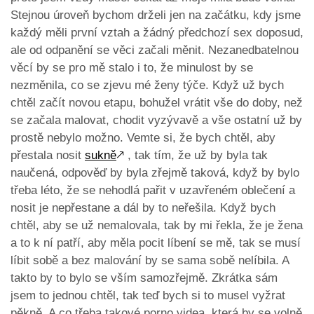
Stejnou úroveň bychom drželi jen na začátku, kdy jsme
každý měli první vztah a žádný předchozí sex doposud,
ale od odpanění se věci začali měnit. Nezanedbatelnou
věcí by se pro mě stalo i to, že minulost by se
nezměnila, co se zjevu mé ženy týče. Když už bych
chtěl začít novou etapu, bohužel vrátit vše do doby, než
se začala malovat, chodit vyzývavě a vše ostatní už by
prostě nebylo možno. Vemte si, že bych chtěl, aby
přestala nosit
sukně
🡕
, tak tím, že už by byla tak
naučená, odpověď by byla zřejmě taková, když by bylo
třeba léto, že se nehodlá pařit v uzavřeném oblečení a
nosit je nepřestane a dál by to neřešila. Když bych
chtěl, aby se už nemalovala, tak by mi řekla, že je žena
a to k ní patří, aby měla pocit líbení se mě, tak se musí
líbit sobě a bez malování by se sama sobě nelíbila. A
takto by to bylo se vším samozřejmě. Zkrátka sám
jsem to jednou chtěl, tak teď bych si to musel vyžrat
pěkně. A co třeba takové porno videa, která by se volně