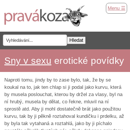
Menu ☰
Sny v sexu
erotické povídky
Naproti tomu, jindy by to zase bylo, tak, že by se
koukal na to, jak ten chlap si ji podal jako kurvu, která
by musela poslouchat, kterou by držel za vlasy, byl na
ní hrubý, musela by dělat, co řekne, mluvil na ní
sprostě atd. Aby ji mohl dostatečně brát jako použitou
kurvu, tak by ji pěkně roztahoval kundičku i prdelku, až
by byla tak vytahaná a roztahlá, jako by ji píchalo