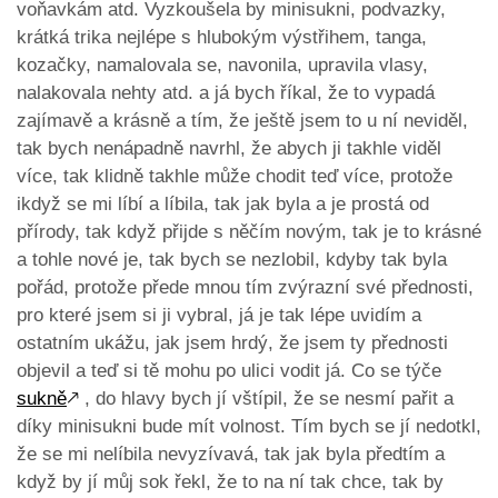
voňavkám atd. Vyzkoušela by minisukni, podvazky,
krátká trika nejlépe s hlubokým výstřihem, tanga,
kozačky, namalovala se, navonila, upravila vlasy,
nalakovala nehty atd. a já bych říkal, že to vypadá
zajímavě a krásně a tím, že ještě jsem to u ní neviděl,
tak bych nenápadně navrhl, že abych ji takhle viděl
více, tak klidně takhle může chodit teď více, protože
ikdyž se mi líbí a líbila, tak jak byla a je prostá od
přírody, tak když přijde s něčím novým, tak je to krásné
a tohle nové je, tak bych se nezlobil, kdyby tak byla
pořád, protože přede mnou tím zvýrazní své přednosti,
pro které jsem si ji vybral, já je tak lépe uvidím a
ostatním ukážu, jak jsem hrdý, že jsem ty přednosti
objevil a teď si tě mohu po ulici vodit já. Co se týče
sukně
🡕
, do hlavy bych jí vštípil, že se nesmí pařit a
díky minisukni bude mít volnost. Tím bych se jí nedotkl,
že se mi nelíbila nevyzívavá, tak jak byla předtím a
když by jí můj sok řekl, že to na ní tak chce, tak by