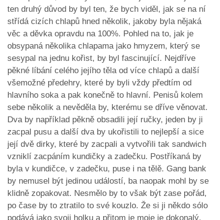
ten druhý důvod by byl ten, že bych viděl, jak se na ní
střídá cizích chlapů hned několik, jakoby byla nějaká
věc a děvka opravdu na 100%. Pohled na to, jak je
obsypaná několika chlapama jako hmyzem, který se
sesypal na jednu kořist, by byl fascinující. Nejdříve
pěkné líbání celého jejího těla od více chlapů a další
všemožné předehry, které by byli vždy předtím od
hlavního soka a pak konečně to hlavní. Penisů kolem
sebe několik a nevěděla by, kterému se dříve věnovat.
Dva by například pěkně obsadili její ručky, jeden by ji
zacpal pusu a další dva by ukořistili to nejlepší a sice
její dvě dirky, které by zacpali a vytvořili tak sandwich
vzniklí zacpáním kundičky a zadečku. Postříkaná by
byla v kundičce, v zadečku, puse i na tělě. Gang bank
by nemusel být jedinou událostí, ba naopak mohl by se
klidně zopakovat. Nesmělo by to však být zase pořád,
po čase by to ztratilo to své kouzlo. Že si ji někdo sólo
podává jako svoji holku a přitom je moje je dokonalý,