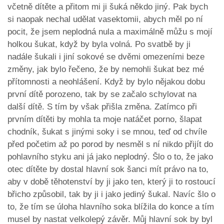
včetně dítěte a přitom mi ji šuká někdo jiný. Pak bych
si naopak nechal udělat vasektomii, abych měl po ní
pocit, že jsem neplodná nula a maximálně můžu s mojí
holkou šukat, když by byla volná. Po svatbě by ji
nadále šukali i jiní sokové se dvěmi omezeními beze
změny, jak bylo řečeno, že by nemohli šukat bez mé
přítomnosti a neohlášení. Když by bylo nějakou dobu
první dítě porozeno, tak by se začalo schylovat na
další dítě. S tím by však přišla změna. Zatímco při
prvním dítěti by mohla ta moje natáčet porno, šlapat
chodník, šukat s jinými soky i se mnou, teď od chvíle
před početim až po porod by nesměl s ní nikdo přijít do
pohlavního styku ani já jako neplodný. Šlo o to, že jako
otec dítěte by dostal hlavní sok šanci mít právo na to,
aby v době těhotenství by ji jako ten, který ji to rostoucí
břicho způsobil, tak by ji i jako jediný šukal. Navíc šlo o
to, že tím se úloha hlavního soka blížila do konce a tím
musel by nastat velkolepý závěr. Můj hlavní sok by byl