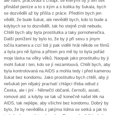
ale navíc pracovala s chlapi, se kterými by ji ten sex
přinášel peníze a to s kým a s kolika by šukala, bych
se dozvěděl až by přišla z práce. Předtím bych jen
věděl, že bude šukat, ale nevěděl bych, kdo to bude a
kdybych se to dozvěděl, tak ho stejně znát nebudu.
Chtěl bych aby byla prostitutka a taky pornoherečka.
Další ponížení by bylo to, že by ji při sexu s jinym
točila kamera a cizí lidi ji pak viděli hrát někde ve filmů
a byla pro ně špína a přitom pro mě by to byla pořád
moje láska na věky věků. Naopak jako prostitutku by ji
mohl šukat i ten, kdo se jí nezamlouvá. Chtěl bych, aby
byla kontrolovaná na AIDS a mohla tedy i před kamerou
šukat bez kondomu. Jako prostitutku bych chtěl, aby ji
nešukali jen nějaký prachatí chlápci třeba odtud z
Česka, ale i jiní - Němečtí občané, černoši, asiati,
romové atd. a kdyby se tak už konečně našel lék na
AIDS, tak nejlépe, aby všichni bez kondomu. Dobrý by
bylo, že by nevěděla z jakýma lidma se setká a jak to