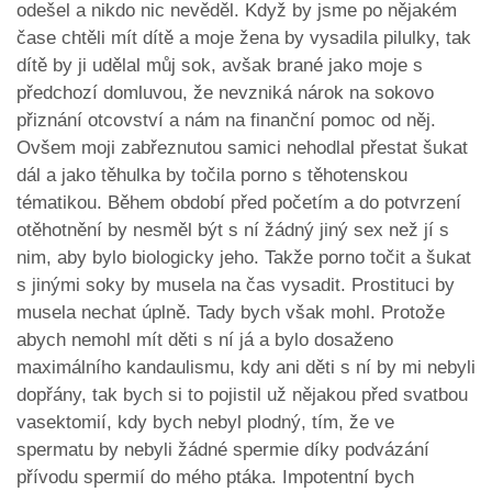
odešel a nikdo nic nevěděl. Když by jsme po nějakém
čase chtěli mít dítě a moje žena by vysadila pilulky, tak
dítě by ji udělal můj sok, avšak brané jako moje s
předchozí domluvou, že nevzniká nárok na sokovo
přiznání otcovství a nám na finanční pomoc od něj.
Ovšem moji zabřeznutou samici nehodlal přestat šukat
dál a jako těhulka by točila porno s těhotenskou
tématikou. Během období před početím a do potvrzení
otěhotnění by nesměl být s ní žádný jiný sex než jí s
nim, aby bylo biologicky jeho. Takže porno točit a šukat
s jinými soky by musela na čas vysadit. Prostituci by
musela nechat úplně. Tady bych však mohl. Protože
abych nemohl mít děti s ní já a bylo dosaženo
maximálního kandaulismu, kdy ani děti s ní by mi nebyli
dopřány, tak bych si to pojistil už nějakou před svatbou
vasektomií, kdy bych nebyl plodný, tím, že ve
spermatu by nebyli žádné spermie díky podvázání
přívodu spermií do mého ptáka. Impotentní bych