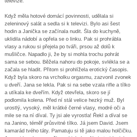
televize.
Když měla hotové domácí povinnosti, udělala si
zeleninový salát a sedla si k televizi. Bylo asi šest
hodin a Janička se začínala nudit. Šla do kuchyně,
uklidila nádobí a opřela se o linku. Pak si prohrábla
vlasy a rukou si přejela po tváři, prsou až dolů k
mušličce. Napadlo ji, že by si mohla trochu pohrát
sama se sebou. Běžela nahoru do pokoje, svlékla se a
začala se hladit. Přitom si prohlížela erotický časopis.
Když byla skoro na vrcholku orgasmu, zazvonil zvonek
u dveří. Jana se lekla. Pak si na sebe vzala rifle a tílko
a utíkala ke dveřím. Když otevřela, skoro se jí
podlomila kolena. Před ní stál velice hezký muž. Byl
urostlý, vysoký, měl krátké černé vlasy, modré oči a
mile se na ní díval. Ty jsi ale vyrostla! Řekl a díval se
na Janino, téměř průsvitné tílko. Já jsem David. Jsem
kamarád tvého táty. Pamatuju si tě jako malou holčičku.