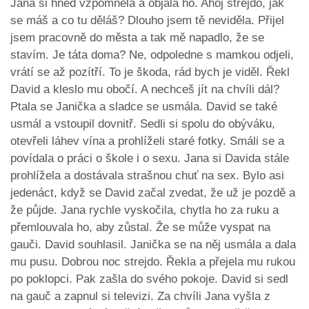
Jana si hned vzpomněla a objala ho. Ahoj strejdo, jak
se máš a co tu děláš? Dlouho jsem tě neviděla. Přijel
jsem pracovně do města a tak mě napadlo, že se
stavím. Je táta doma? Ne, odpoledne s mamkou odjeli,
vrátí se až pozítří. To je škoda, rád bych je viděl. Řekl
David a kleslo mu obočí. A nechceš jít na chvíli dál?
Ptala se Janička a sladce se usmála. David se také
usmál a vstoupil dovnitř. Sedli si spolu do obýváku,
otevřeli láhev vína a prohlíželi staré fotky. Smáli se a
povídala o práci o škole i o sexu. Jana si Davida stále
prohlížela a dostávala strašnou chuť na sex. Bylo asi
jedenáct, když se David začal zvedat, že už je pozdě a
že půjde. Jana rychle vyskočila, chytla ho za ruku a
přemlouvala ho, aby zůstal. Že se může vyspat na
gauči. David souhlasil. Janička se na něj usmála a dala
mu pusu. Dobrou noc strejdo. Řekla a přejela mu rukou
po poklopci. Pak zašla do svého pokoje. David si sedl
na gauč a zapnul si televizi. Za chvíli Jana vyšla z