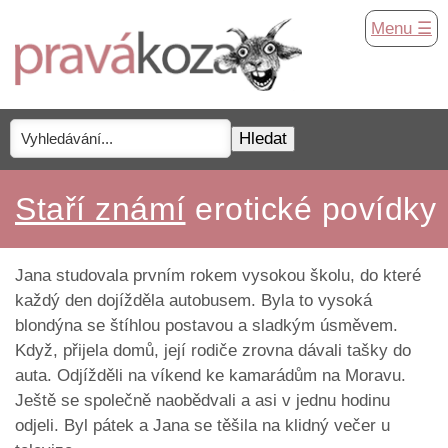
Menu ☰
Staří známí
erotické povídky
Jana studovala prvním rokem vysokou školu, do které
každý den dojížděla autobusem. Byla to vysoká
blondýna se štíhlou postavou a sladkým úsměvem.
Když, přijela domů, její rodiče zrovna dávali tašky do
auta. Odjížděli na víkend ke kamarádům na Moravu.
Ještě se společně naobědvali a asi v jednu hodinu
odjeli. Byl pátek a Jana se těšila na klidný večer u