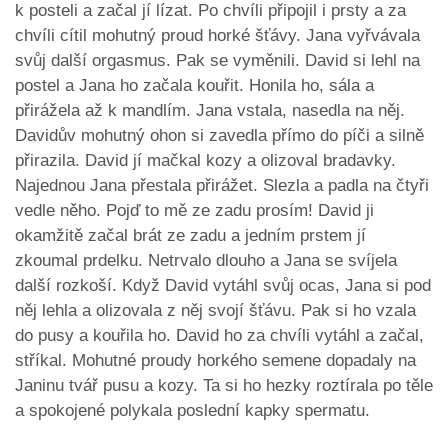
k posteli a začal jí lízat. Po chvíli připojil i prsty a za
chvíli cítil mohutný proud horké šťávy. Jana vyřvávala
svůj další orgasmus. Pak se vyměnili. David si lehl na
postel a Jana ho začala kouřit. Honila ho, sála a
přirážela až k mandlím. Jana vstala, nasedla na něj.
Davidův mohutný ohon si zavedla přímo do píči a silně
přirazila. David jí mačkal kozy a olizoval bradavky.
Najednou Jana přestala přirážet. Slezla a padla na čtyři
vedle něho. Pojď to mě ze zadu prosím! David ji
okamžitě začal brát ze zadu a jedním prstem jí
zkoumal prdelku. Netrvalo dlouho a Jana se svíjela
další rozkoší. Když David vytáhl svůj ocas, Jana si pod
něj lehla a olizovala z něj svojí šťávu. Pak si ho vzala
do pusy a kouřila ho. David ho za chvíli vytáhl a začal,
stříkal. Mohutné proudy horkého semene dopadaly na
Janinu tvář pusu a kozy. Ta si ho hezky roztírala po těle
a spokojené polykala poslední kapky spermatu.