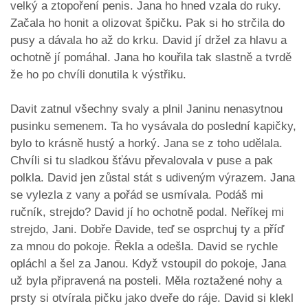
velký a ztopoření penis. Jana ho hned vzala do ruky.
Začala ho honit a olizovat špičku. Pak si ho strčila do
pusy a dávala ho až do krku. David jí držel za hlavu a
ochotně jí pomáhal. Jana ho kouřila tak slastně a tvrdě
že ho po chvíli donutila k výstřiku.
Davit zatnul všechny svaly a plnil Janinu nenasytnou
pusinku semenem. Ta ho vysávala do poslední kapičky,
bylo to krásně hustý a horký. Jana se z toho udělala.
Chvíli si tu sladkou šťávu převalovala v puse a pak
polkla. David jen zůstal stát s udiveným výrazem. Jana
se vylezla z vany a pořád se usmívala. Podáš mi
ručník, strejdo? David jí ho ochotně podal. Neříkej mi
strejdo, Jani. Dobře Davide, teď se osprchuj ty a příď
za mnou do pokoje. Řekla a odešla. David se rychle
opláchl a šel za Janou. Když vstoupil do pokoje, Jana
už byla připravená na posteli. Měla roztažené nohy a
prsty si otvírala pičku jako dveře do ráje. David si klekl