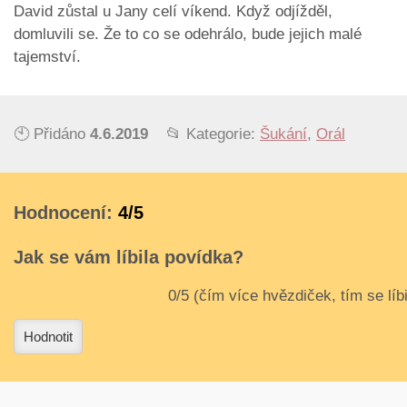
David zůstal u Jany celí víkend. Když odjížděl,
domluvili se. Že to co se odehrálo, bude jejich malé
tajemství.
🕙 Přidáno
4.6.2019
📂 Kategorie:
Šukání
,
Orál
Hodnocení:
4/5
Jak se vám líbila povídka?
3
4
Hodnotit