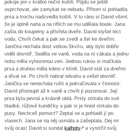
pokoje jen v krátké noční košili. Půjdu se ještě
osprchovat, ale zamykat se nebudu. Přitom si pohladila
prsa a trochu nadzvedla košili. V tu ránu si David všiml,
že je úplně naha a na riflích se mu udělala boule. Jana
zašla do koupelny a přivřela dveře. David slyšel téct
vodu. Chvíli čekal a pak se zvedl a šel ke dveřím.
Janička nechala dost velkou škvíru, aby bylo dobře
vidět dovnitř. Seděla ve vaně, voda na ní cákala a jednu
nohu měla vyhozenou ven. Jednou rukou si mačkala
prsa a druhou měla kdesi v klíně. David stál za dveřmi
a díval se. Po chvíli nabral odvahu a vešel dovnitř.
Janička se nenechala rušit a pokračovala v činnosti.
David přistoupil až k vaně a chvíli ji pozoroval. Její
prsa byla pevná a krásně oblá. Prsty strkala do své
hladké, růžové kundičky a pak si je hned strkala do
pusy. Nechceš pomoct? Zeptal se a pohladil jí po
vlasech. Jana se na něj usmála a zašeptala. Dej mi
svůj ocas! David si sundal
kalhoty
🡕
a vystrčil svůj