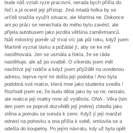
bude náš vztah ryze pracovní, nerada bych přišla do
řečí a já ocenil její přístup. Jiná mladá holka by se
určitě snažila využít situace, ale Martina ne. Dokonce
ani po práci se nenechala do mého bytu zavést, ale
přijela autobusem jako jezdila většina zaměstnanců.
Náš milostný poměr už trval víc jak půl roku, když jsem
Martině vyznal lásku a požádal jí, aby se ke mě
nastěhovala. Jen se usmála a řekla, že se ráda
nastěhuje, ale až po svatbě. O víkendu jsem měl
navštívit její rodiče a když jsem přijížděl na uvedenou
adresu, teprve nyní mi došla její podoba ! Ano byla
podobná své matce, která mne jako studenta svedla !
Rozhodl jsem se, že budu dělat jako by se nic nestalo,
ale reakce její matky mne až vyděsila. ONA - Věra (ten
den jsem se poprvé dozvěděl její jméno) zbledla jako
stěna a pomalu se sunula k zemi. Když jí její manžel
odnesl na pohovku a ona přišla k sobě, omluvila se a
odešla do koupelny. Po jejím návratu, kdy už byla opět