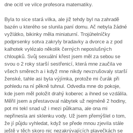
dne ocitl ve vilce profesora matematiky.
Byla to sice stará vilka, ale již tehdy byl na zahradě
bazén u kterého se slunila paní domu. Ač nebyla žádné
vyžlátko, bikinky měla miniaturní. Trojúhelníčky
podprsenky sotva zakryly bradavky a dvorce a z pod
kalhotek vylézalo několik černých neposlušných
chloupků. Svůj sexuální křest jsem měl za sebou se
svou o 2 roky starší sestřenicí, která mne zaučila ve
všech směrech a i když mne nikdy nevzrušovaly starší
ženské, tahle asi byla výjímka, protože mi čurák při
pohledu na ní pěkně tuhnul. Odvedla mne do pokoje,
kde jsem měl položit drahý koberec a ihned se vzdálila.
Měřil jsem a přestavoval nábytek už nejméně 2 hodiny,
pot mi tekl snad už i mezi půlkama, ale ona mi
nepřinesla ani sklenku vody. Už jsem přemýšlel o tom,
že jí půjdu vyhledat, když se přede mnou zjevila stále
ještě v těch skoro nic nezakrývajících plavečkách se