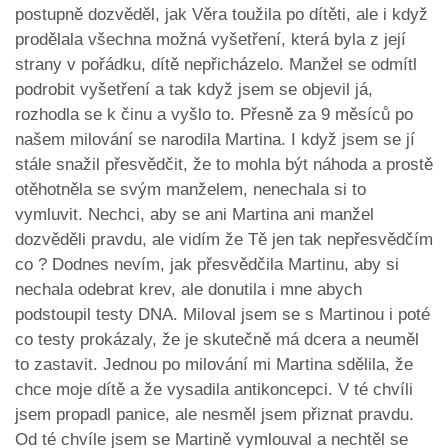
postupně dozvěděl, jak Věra toužila po dítěti, ale i když
prodělala všechna možná vyšetření, která byla z její
strany v pořádku, dítě nepřicházelo. Manžel se odmítl
podrobit vyšetření a tak když jsem se objevil já,
rozhodla se k činu a vyšlo to. Přesně za 9 měsíců po
našem milování se narodila Martina. I když jsem se jí
stále snažil přesvědčit, že to mohla být náhoda a prostě
otěhotněla se svým manželem, nenechala si to
vymluvit. Nechci, aby se ani Martina ani manžel
dozvěděli pravdu, ale vidím že Tě jen tak nepřesvědčím
co ? Dodnes nevím, jak přesvědčila Martinu, aby si
nechala odebrat krev, ale donutila i mne abych
podstoupil testy DNA. Miloval jsem se s Martinou i poté
co testy prokázaly, že je skutečně má dcera a neuměl
to zastavit. Jednou po milování mi Martina sdělila, že
chce moje dítě a že vysadila antikoncepci. V té chvíli
jsem propadl panice, ale nesměl jsem přiznat pravdu.
Od té chvíle jsem se Martině vymlouval a nechtěl se