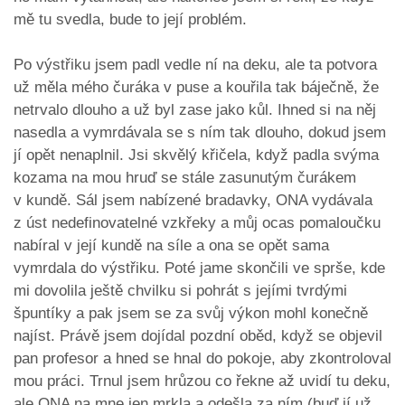
mě tu svedla, bude to její problém.
Po výstřiku jsem padl vedle ní na deku, ale ta potvora
už měla mého čuráka v puse a kouřila tak báječně, že
netrvalo dlouho a už byl zase jako kůl. Ihned si na něj
nasedla a vymrdávala se s ním tak dlouho, dokud jsem
jí opět nenaplnil. Jsi skvělý křičela, když padla svýma
kozama na mou hruď se stále zasunutým čurákem
v kundě. Sál jsem nabízené bradavky, ONA vydávala
z úst nedefinovatelné vzkřeky a můj ocas pomaloučku
nabíral v její kundě na síle a ona se opět sama
vymrdala do výstřiku. Poté jame skončili ve sprše, kde
mi dovolila ještě chvilku si pohrát s jejími tvrdými
špuntíky a pak jsem se za svůj výkon mohl konečně
najíst. Právě jsem dojídal pozdní oběd, když se objevil
pan profesor a hned se hnal do pokoje, aby zkontroloval
mou práci. Trnul jsem hrůzou co řekne až uvidí tu deku,
ale ONA na mne jen mrkla a odešla za ním (buď jí už