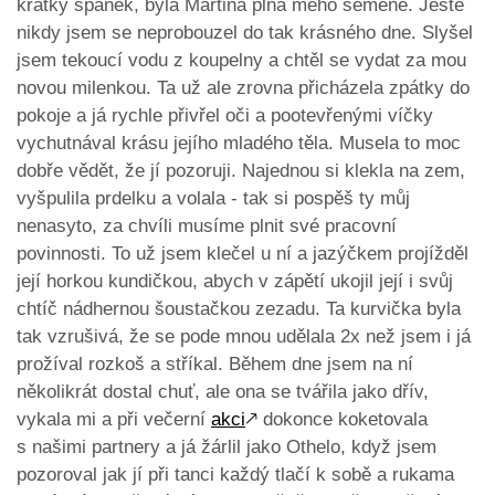
krátký spánek, byla Martina plná mého semene. Ještě
nikdy jsem se neprobouzel do tak krásného dne. Slyšel
jsem tekoucí vodu z koupelny a chtěl se vydat za mou
novou milenkou. Ta už ale zrovna přicházela zpátky do
pokoje a já rychle přivřel oči a pootevřenými víčky
vychutnával krásu jejího mladého těla. Musela to moc
dobře vědět, že jí pozoruji. Najednou si klekla na zem,
vyšpulila prdelku a volala - tak si pospěš ty můj
nenasyto, za chvíli musíme plnit své pracovní
povinnosti. To už jsem klečel u ní a jazýčkem projížděl
její horkou kundičkou, abych v zápětí ukojil její i svůj
chtíč nádhernou šoustačkou zezadu. Ta kurvička byla
tak vzrušivá, že se pode mnou udělala 2x než jsem i já
prožíval rozkoš a stříkal. Během dne jsem na ní
několikrát dostal chuť, ale ona se tvářila jako dřív,
vykala mi a při večerní
akci
🡕
dokonce koketovala
s našimi partnery a já žárlil jako Othelo, když jsem
pozoroval jak jí při tanci každý tlačí k sobě a rukama