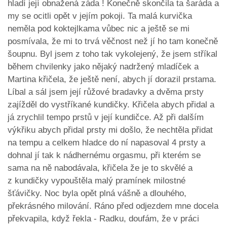
hladí její obnažená záda ! Konečně skončila ta šaráda a
my se ocitli opět v jejím pokoji. Ta malá kurvička
neměla pod koktejlkama vůbec nic a ještě se mi
posmívala, že mi to trvá věčnost než jí ho tam konečně
šoupnu. Byl jsem z toho tak vykolejený, že jsem stříkal
během chvilenky jako nějaký nadržený mladíček a
Martina křičela, že ještě není, abych jí dorazil prstama.
Líbal a sál jsem její růžové bradavky a dvěma prsty
zajížděl do vystříkané kundičky. Křičela abych přidal a
já zrychlil tempo prstů v její kundičce. Až při dalším
výkřiku abych přidal prsty mi došlo, že nechtěla přidat
na tempu a celkem hladce do ní napasoval 4 prsty a
dohnal jí tak k nádhernému orgasmu, při kterém se
sama na ně nabodávala, křičela že je to skvělé a
z kundičky vypouštěla malý pramínek milostné
šťávičky. Noc byla opět plná vášně a dlouhého,
překrásného milování. Ráno před odjezdem mne docela
překvapila, když řekla - Radku, doufám, že v práci