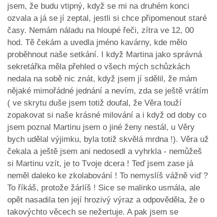
jsem, že budu vtipný, když se mi na druhém konci
ozvala a já se jí zeptal, jestli si chce připomenout staré
časy. Nemám náladu na hloupé řeči, zítra ve 12, 00
hod. Tě čekám a uvedla jméno kavárny, kde mělo
proběhnout naše setkání. I když Martina jako správná
sekretářka měla přehled o všech mých schůzkách
nedala na sobě nic znát, když jsem jí sdělil, že mám
nějaké mimořádné jednání a nevím, zda se ještě vrátím
( ve skrytu duše jsem totiž doufal, že Věra touží
zopakovat si naše krásné milování a i když od doby co
jsem poznal Martinu jsem o jiné ženy nestál, u Věry
bych udělal výjimku, byla totiž skvělá mrdna !). Věra už
čekala a ještě jsem ani nedosedl a vyhrkla - nemůžeš
si Martinu vzít, je to Tvoje dcera ! Teď jsem zase já
neměl daleko ke zkolabování ! To nemyslíš vážně viď ?
To říkáš, protože žárlíš ! Sice se malinko usmála, ale
opět nasadila ten její hrozivý výraz a odpověděla, že o
takovýchto věcech se nežertuje. A pak jsem se