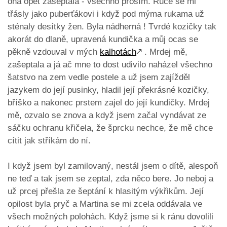
ona opět zašeptala - všechno prosím. Ruce se mi
třásly jako puberťákovi i když pod mýma rukama už
sténaly desítky žen. Byla nádherná ! Tvrdé kozičky tak
akorát do dlaně, upravená kundička a můj ocas se
pěkně vzdouval v mých
kalhotách
🡕
. Mrdej mě,
zašeptala a já ač mne to dost udivilo naházel všechno
šatstvo na zem vedle postele a už jsem zajížděl
jazykem do její pusinky, hladil její překrásné kozičky,
bříško a nakonec prstem zajel do její kundičky. Mrdej
mě, ozvalo se znova a když jsem začal vyndávat ze
sáčku ochranu křičela, že šprcku nechce, že mě chce
cítit jak stříkám do ní.
I když jsem byl zamilovaný, nestál jsem o dítě, alespoň
ne teď a tak jsem se zeptal, zda něco bere. Jo neboj a
už prcej přešla ze šeptání k hlasitým výkřikům. Její
opilost byla pryč a Martina se mi zcela oddávala ve
všech možných polohách. Když jsme si k ránu dovolili