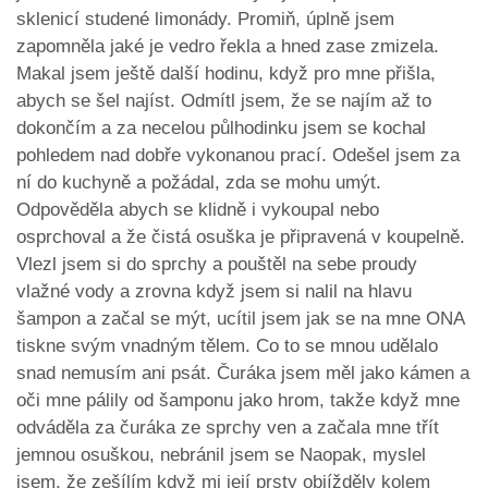
sklenicí studené limonády. Promiň, úplně jsem
zapomněla jaké je vedro řekla a hned zase zmizela.
Makal jsem ještě další hodinu, když pro mne přišla,
abych se šel najíst. Odmítl jsem, že se najím až to
dokončím a za necelou půlhodinku jsem se kochal
pohledem nad dobře vykonanou prací. Odešel jsem za
ní do kuchyně a požádal, zda se mohu umýt.
Odpověděla abych se klidně i vykoupal nebo
osprchoval a že čistá osuška je připravená v koupelně.
Vlezl jsem si do sprchy a pouštěl na sebe proudy
vlažné vody a zrovna když jsem si nalil na hlavu
šampon a začal se mýt, ucítil jsem jak se na mne ONA
tiskne svým vnadným tělem. Co to se mnou udělalo
snad nemusím ani psát. Čuráka jsem měl jako kámen a
oči mne pálily od šamponu jako hrom, takže když mne
odváděla za čuráka ze sprchy ven a začala mne třít
jemnou osuškou, nebránil jsem se Naopak, myslel
jsem, že zešílím když mi její prsty objížděly kolem