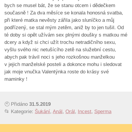
bych se musel bát, že se stanu otcem i dědečkem
současně ! Za dva měsíce se konala honosná svatba,
při které matka nevěsty zářila jako sluníčko a můj
podřízený, se stal mým zetěm, aniž by to jen tušil. Od
té doby si opět užívám sex plnými doušky s matkou mé
dcery a když si chci užít trochu netradičního sexu,
vyšlu svého nic netušícího zetě na služební cestu,
abych pak trávil noci s jeho rozkošnou manželkou
v jejich manželské posteli a dokonce mohu i sledovat
jak moje vnučka Valentýnka roste do krásy své
maminky !
🕙 Přidáno
31.5.2019
📂 Kategorie:
Šukání
,
Anál
,
Orál
,
Incest
,
Sperma