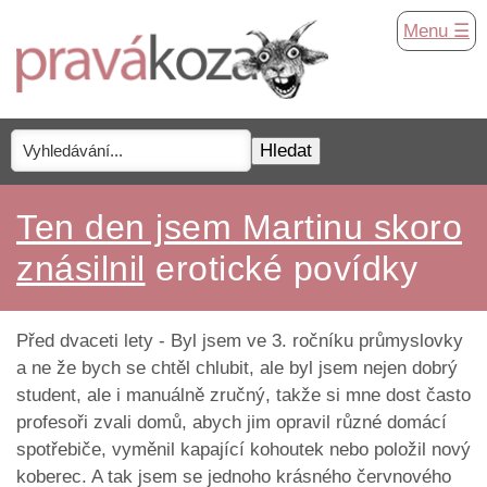
Menu ☰
Ten den jsem Martinu skoro
znásilnil
erotické povídky
Před dvaceti lety - Byl jsem ve 3. ročníku průmyslovky
a ne že bych se chtěl chlubit, ale byl jsem nejen dobrý
student, ale i manuálně zručný, takže si mne dost často
profesoři zvali domů, abych jim opravil různé domácí
spotřebiče, vyměnil kapající kohoutek nebo položil nový
koberec. A tak jsem se jednoho krásného červnového