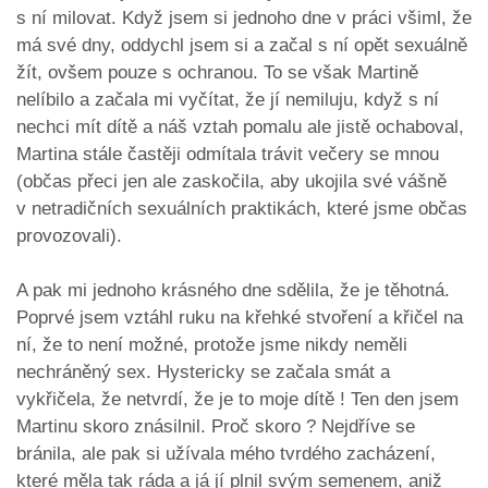
s ní milovat. Když jsem si jednoho dne v práci všiml, že
má své dny, oddychl jsem si a začal s ní opět sexuálně
žít, ovšem pouze s ochranou. To se však Martině
nelíbilo a začala mi vyčítat, že jí nemiluju, když s ní
nechci mít dítě a náš vztah pomalu ale jistě ochaboval,
Martina stále častěji odmítala trávit večery se mnou
(občas přeci jen ale zaskočila, aby ukojila své vášně
v netradičních sexuálních praktikách, které jsme občas
provozovali).
A pak mi jednoho krásného dne sdělila, že je těhotná.
Poprvé jsem vztáhl ruku na křehké stvoření a křičel na
ní, že to není možné, protože jsme nikdy neměli
nechráněný sex. Hystericky se začala smát a
vykřičela, že netvrdí, že je to moje dítě ! Ten den jsem
Martinu skoro znásilnil. Proč skoro ? Nejdříve se
bránila, ale pak si užívala mého tvrdého zacházení,
které měla tak ráda a já jí plnil svým semenem, aniž