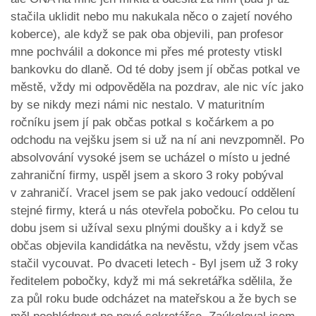
stačila uklidit nebo mu nakukala něco o zajetí nového
koberce), ale když se pak oba objevili, pan profesor
mne pochválil a dokonce mi přes mé protesty vtiskl
bankovku do dlaně. Od té doby jsem jí občas potkal ve
městě, vždy mi odpověděla na pozdrav, ale nic víc jako
by se nikdy mezi námi nic nestalo. V maturitním
ročníku jsem jí pak občas potkal s kočárkem a po
odchodu na vejšku jsem si už na ní ani nevzpomněl. Po
absolvování vysoké jsem se ucházel o místo u jedné
zahraniční firmy, uspěl jsem a skoro 3 roky pobýval
v zahraničí. Vracel jsem se pak jako vedoucí oddělení
stejné firmy, která u nás otevřela pobočku. Po celou tu
dobu jsem si užíval sexu plnými doušky a i když se
občas objevila kandidátka na nevěstu, vždy jsem včas
stačil vycouvat. Po dvaceti letech - Byl jsem už 3 roky
ředitelem pobočky, když mi má sekretářka sdělila, že
za půl roku bude odcházet na mateřskou a že bych se