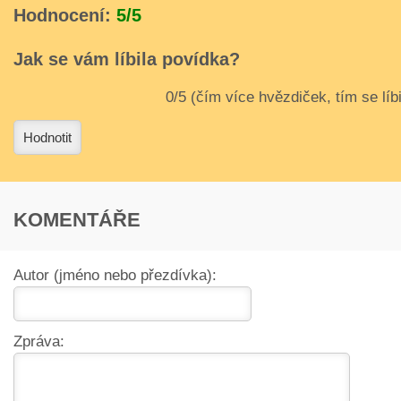
Hodnocení:
5/5
Jak se vám líbila povídka?
3
4
Hodnotit
KOMENTÁŘE
Autor (jméno nebo přezdívka):
Zpráva: