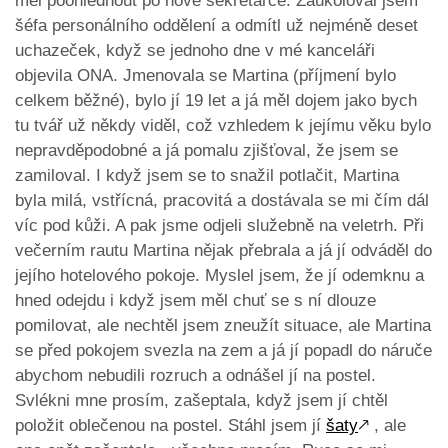
měl poohlédnout po nové sekretářce. Zaúkoloval jsem
šéfa personálního oddělení a odmítl už nejméně deset
uchazeček, když se jednoho dne v mé kanceláři
objevila ONA. Jmenovala se Martina (příjmení bylo
celkem běžné), bylo jí 19 let a já měl dojem jako bych
tu tvář už někdy viděl, což vzhledem k jejímu věku bylo
nepravděpodobné a já pomalu zjišťoval, že jsem se
zamiloval. I když jsem se to snažil potlačit, Martina
byla milá, vstřícná, pracovitá a dostávala se mi čím dál
víc pod kůži. A pak jsme odjeli služebně na veletrh. Při
večerním rautu Martina nějak přebrala a já jí odváděl do
jejího hotelového pokoje. Myslel jsem, že jí odemknu a
hned odejdu i když jsem měl chuť se s ní dlouze
pomilovat, ale nechtěl jsem zneužít situace, ale Martina
se před pokojem svezla na zem a já jí popadl do náruče
abychom nebudili rozruch a odnášel jí na postel.
Svlékni mne prosím, zašeptala, když jsem jí chtěl
položit oblečenou na postel. Stáhl jsem jí
šaty
🡕
, ale