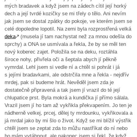
mých bradavek a když jsem na zádech cítil její horký
dech a její tvrdé kozičky se mi třely o tělo. Ani nevím
jak jsem se dostal zpátky do pokoje, ve kterém jsem se
celé dopoledne lopotil. Na zemi byla rozprostřená velká
deka
🡕
(musela jí tam nachystat než za mnou odešla do
sprchy) a ONA se usmívala a řekla, že by se měl ten
nový koberec zajet. Položila se na deku, roztáhla
široce nohy, přivřela oči a šeptala abych jí pěkně
vymrdal. Lehl jsem si vedle ní a chtěl si pohrát i já
s jejími bradavkami, ale odstrčila mne a řekla - nejdřív
mrdej, pak si budeme hrát. Nevěděl jsem zda je
dostatečně připravená a tak jsem jí vrazil do té její
chlupatice prst. Byla mokrá a kundička jí přímo sálala.
Vrazil jsem jí ho tam až vykřikla překvapením. Jo ten je
nádherně velkej, prcej, dělej ty mrdounku, vykřikovala a
já mrdal jako by mi šlo o život. Když se mi blížil výstřik
chtěl jsem se zeptat zda to můžu nastříkat do ní nebo
ho mám vytáhnout, ale nakonec jsem si řekl, že když