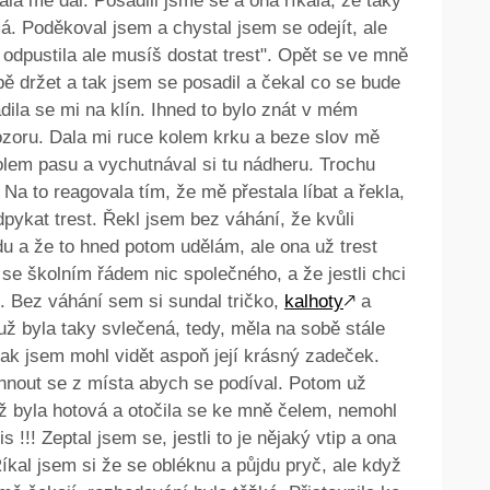
la mě dál. Posadili jsme se a ona říkala, že taky
. Poděkoval jsem a chystal jsem se odejít, ale
 odpustila ale musíš dostat trest". Opět se ve mně
bě držet a tak jsem se posadil a čekal co se bude
adila se mi na klín. Ihned to bylo znát v mém
pozoru. Dala mi ruce kolem krku a beze slov mě
 kolem pasu a vychutnával si tu nádheru. Trochu
. Na to reagovala tím, že mě přestala líbat a řekla,
dpykat trest. Řekl jsem bez váhání, že kvůli
du a že to hned potom udělám, ale ona už trest
se školním řádem nic společného, a že jestli chci
. Bez váhání sem si sundal tričko,
kalhoty
🡕
a
už byla taky svlečená, tedy, měla na sobě stále
ak jsem mohl vidět aspoň její krásný zadeček.
hnout se z místa abych se podíval. Potom už
už byla hotová a otočila se ke mně čelem, nemohl
!!! Zeptal jsem se, jestli to je nějaký vtip a ona
íkal jsem si že se obléknu a půjdu pryč, ale když