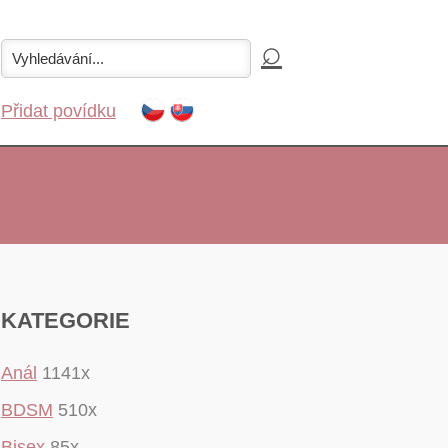
Přidat povídku
KATEGORIE
Anál
1141x
BDSM
510x
Bisex
85x