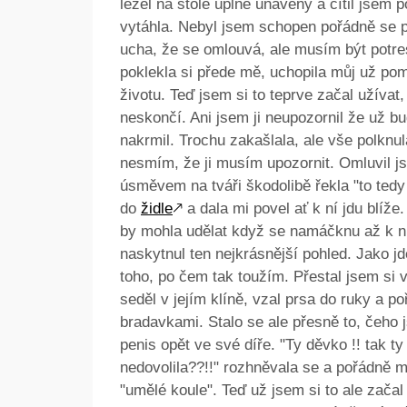
ležel na stole úplně unavený a cítil jsem 
vytáhla. Nebyl jsem schopen pořádně se p
ucha, že se omlouvá, ale musím být potre
poklekla si přede mě, uchopila můj už po
životu. Teď jsem si to teprve začal užívat, 
neskončí. Ani jsem ji neupozornil že už b
nakrmil. Trochu zakašlala, ale vše polknul
nesmím, že ji musím upozornit. Omluvil js
úsměvem na tváři škodolibě řekla "to tedy
do
židle
🡕
a dala mi povel ať k ní jdu blíže.
by mohla udělat když se namáčknu až k ní
naskytnul ten nejkrásnější pohled. Jako jd
toho, po čem tak toužím. Přestal jsem si
seděl v jejím klíně, vzal prsa do ruky a po
bradavkami. Stalo se ale přesně to, čeho 
penis opět ve své díře. "Ty děvko !! tak ty
nedovolila??!!" rozhněvala se a pořádně 
"umělé koule". Teď už jsem si to ale začal