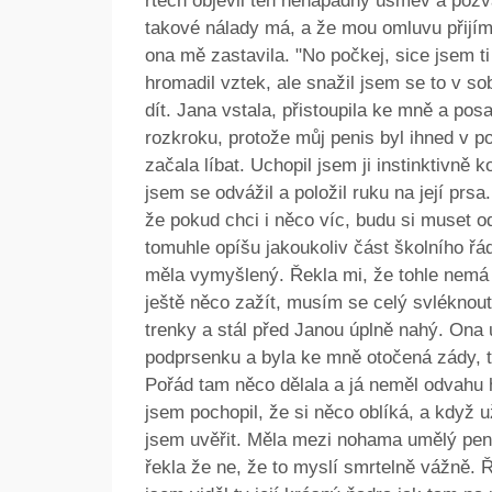
rtech objevil ten nenápadný úsměv a pozva
takové nálady má, a že mou omluvu přijímá
ona mě zastavila. "No počkej, sice jsem ti
hromadil vztek, ale snažil jsem se to v so
dít. Jana vstala, přistoupila ke mně a pos
rozkroku, protože můj penis byl ihned v 
začala líbat. Uchopil jsem ji instinktivně
jsem se odvážil a položil ruku na její prsa
že pokud chci i něco víc, budu si muset o
tomuhle opíšu jakoukoliv část školního řá
měla vymyšlený. Řekla mi, že tohle nemá 
ještě něco zažít, musím se celý svléknout
trenky a stál před Janou úplně nahý. Ona 
podprsenku a byla ke mně otočená zády, t
Pořád tam něco dělala a já neměl odvahu 
jsem pochopil, že si něco oblíká, a když 
jsem uvěřit. Měla mezi nohama umělý penis 
řekla že ne, že to myslí smrtelně vážně. Ř