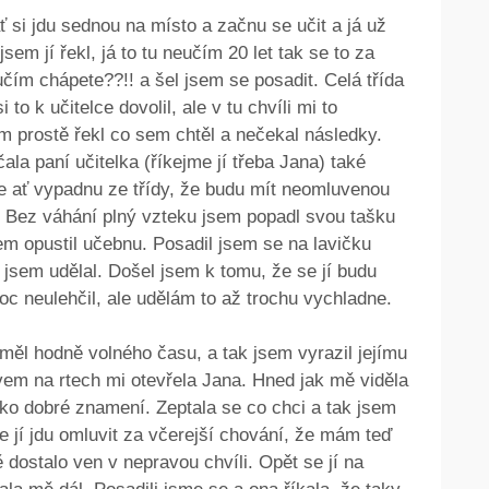
ať si jdu sednou na místo a začnu se učit a já už
m jí řekl, já to tu neučím 20 let tak se to za
učím chápete??!! a šel jsem se posadit. Celá třída
 to k učitelce dovolil, ale v tu chvíli mi to
em prostě řekl co sem chtěl a nečekal následky.
ala paní učitelka (říkejme jí třeba Jana) také
e ať vypadnu ze třídy, že budu mít neomluvenou
 Bez váhání plný vzteku jsem popadl svou tašku
em opustil učebnu. Posadil jsem se na lavičku
 jsem udělal. Došel jsem k tomu, že se jí budu
oc neulehčil, ale udělám to až trochu vychladne.
 měl hodně volného času, a tak jsem vyrazil jejímu
em na rtech mi otevřela Jana. Hned jak mě viděla
ako dobré znamení. Zeptala se co chci a tak jsem
se jí jdu omluvit za včerejší chování, že mám teď
 dostalo ven v nepravou chvíli. Opět se jí na