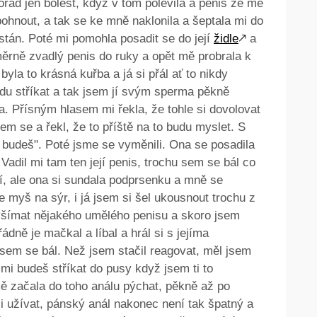
pořád jen bolest, když v tom polevila a penis ze mě
ohnout, a tak se ke mně naklonila a šeptala mi do
stán. Poté mi pomohla posadit se do její
židle
🡕
a
měrně zvadlý penis do ruky a opět mě probrala k
byla to krásná kuřba a já si přál ať to nikdy
udu stříkat a tak jsem jí svým sperma pěkně
a. Přísným hlasem mi řekla, že tohle si dovolovat
em se a řekl, že to příště na to budu myslet. S
 budeš". Poté jsme se vyměnili. Ona se posadila
 Vadil mi tam ten její penis, trochu sem se bál co
, ale ona si sundala podprsenku a mně se
e myš na sýr, i já jsem si šel ukousnout trochu z
 všímat nějakého umělého penisu a skoro jsem
řádně je mačkal a líbal a hrál si s jejíma
jsem se bál. Než jsem stačil reagovat, měl jsem
 mi budeš stříkat do pusy když jsem ti to
mě začala do toho análu pýchat, pěkně až po
 i užívat, pánský anál nakonec není tak špatný a