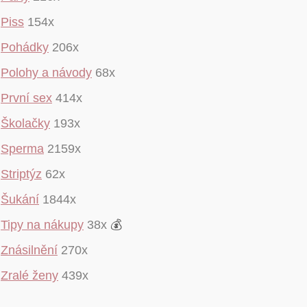
Piss
154x
Pohádky
206x
Polohy a návody
68x
První sex
414x
Školačky
193x
Sperma
2159x
Striptýz
62x
Šukání
1844x
Tipy na nákupy
38x
💰
Znásilnění
270x
Zralé ženy
439x