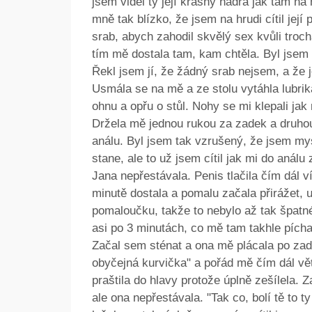
jsem viděl ty její krásný ňadra jak tam na
mně tak blízko, že jsem na hrudi cítil jej
srab, abych zahodil skvělý sex kvůli troc
tím mě dostala tam, kam chtěla. Byl jsem
Řekl jsem jí, že žádný srab nejsem, a že jes
Usmála se na mě a ze stolu vytáhla lubrika
ohnu a opřu o stůl. Nohy se mi klepali jak
Držela mě jednou rukou za zadek a druhou
análu. Byl jsem tak vzrušený, že jsem my
stane, ale to už jsem cítil jak mi do análu
Jana nepřestávala. Penis tlačila čím dál v
minutě dostala a pomalu začala přirážet, u
pomaloučku, takže to nebylo až tak špatné
asi po 3 minutách, co mě tam takhle píchal
Začal sem sténat a ona mě plácala po zadk
obyčejná kurvička" a pořád mě čím dál vět
praštila do hlavy protože úplně zešílela.
ale ona nepřestávala. "Tak co, bolí tě to 