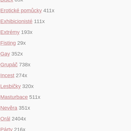
Erotické pomůcky
411x
Exhibicionisté
111x
Extrémy
193x
Fisting
29x
Gay
352x
Grupáč
738x
Incest
274x
Lesbičky
320x
Masturbace
511x
Nevěra
351x
Orál
2404x
Párty
216x