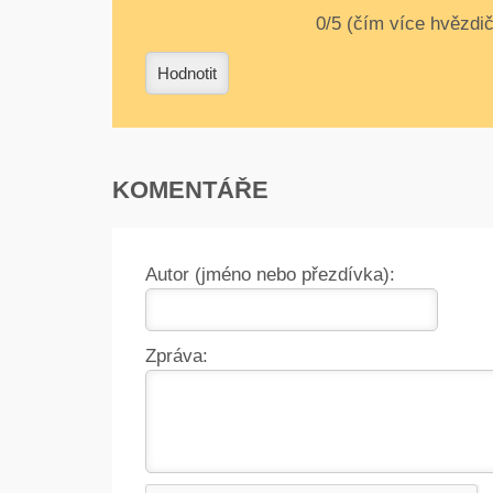
0
1
2
3
4
Hodnotit
KOMENTÁŘE
Autor (jméno nebo přezdívka):
Zpráva: