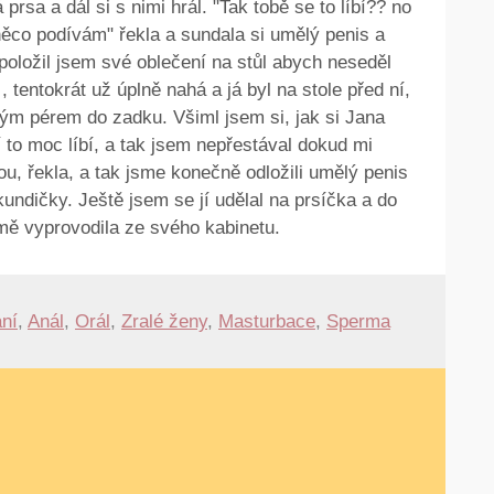
prsa a dál si s nimi hrál. "Tak tobě se to líbí?? no
 něco podívám" řekla a sundala si umělý penis a
 položil jsem své oblečení na stůl abych neseděl
, tentokrát už úplně nahá a já byl na stole před ní,
lým pérem do zadku. Všiml jsem si, jak si Jana
 to moc líbí, a tak jsem nepřestával dokud mi
u, řekla, a tak jsme konečně odložili umělý penis
undičky. Ještě jsem se jí udělal na prsíčka a do
mě vyprovodila ze svého kabinetu.
ní
,
Anál
,
Orál
,
Zralé ženy
,
Masturbace
,
Sperma