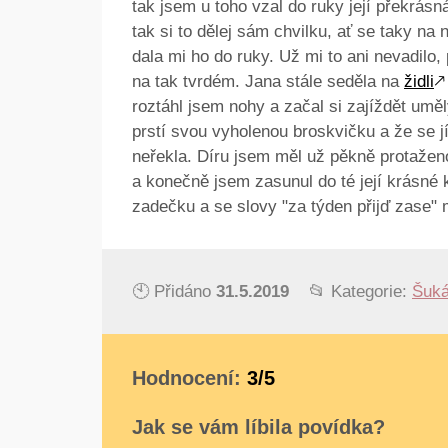
tak jsem u toho vzal do ruky její překrásná 
tak si to dělej sám chvilku, ať se taky na
dala mi ho do ruky. Už mi to ani nevadilo,
na tak tvrdém. Jana stále seděla na
židli
🡕
roztáhl jsem nohy a začal si zajíždět umě
prstí svou vyholenou broskvičku a že se jí
neřekla. Díru jsem měl už pěkně protaženo
a konečně jsem zasunul do té její krásné k
zadečku a se slovy "za týden přijď zase" 
🕙 Přidáno
31.5.2019
📂 Kategorie:
Šuká
Hodnocení:
3/5
Jak se vám líbila povídka?