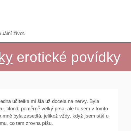
uální život.
lky
erotické povídky
 jedna učitelka mi šla už docela na nervy. Byla
u, blond, poměrně velký prsa, ale to sem v tomto
a mně byla zasedlá, jelikož vždy, když jsem stál u
omu, co tam zrovna píšu.