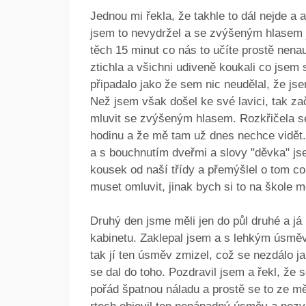
Jednou mi řekla, že takhle to dál nejde a 
jsem to nevydržel a se zvýšeným hlasem jse
těch 15 minut co nás to učíte prostě nena
ztichla a všichni udiveně koukali co jsem si
připadalo jako že sem nic neudělal, že js
Než jsem však došel ke své lavici, tak zač
mluvit se zvýšeným hlasem. Rozkřičela s
hodinu a že mě tam už dnes nechce vidět.
a s bouchnutím dveřmi a slovy "děvka" js
kousek od naší třídy a přemýšlel o tom co
muset omluvit, jinak bych si to na škole m
Druhý den jsme měli jen do půl druhé a já
kabinetu. Zaklepal jsem a s lehkým úsměv
tak jí ten úsměv zmizel, což se nezdálo j
se dal do toho. Pozdravil jsem a řekl, že 
pořád špatnou náladu a prostě se to ze mě