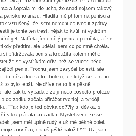
 mě čekají, rozhodování bylo těžké. Přistoupila ke
í prsa a šeptala mi do ucha, že snad nejsem takový
ha pánského análu. Hladila mě přitom na penisu a
 tak vzrušený, že jsem nemohl couvnout zpátky.
tli je tohle ten trest, nějak to kvůli ní vydržím.
ční gel. Natřela jím umělý penis a poručila, ať se
 nikdy předtím, ale udělal jsem co po mně chtěla.
 si přidržovala penis a kroužila kolem mého
slel že se vystříkám dřív, než se vůbec něco
 zajíždí penis. Trochu jsem zasyčel bolestí, ale
íc do mě a docela to i bolelo, ale když se tam po
ž to bylo lepší. Nejdříve na to šla pěkně
, ale pak to vypadalo že jí něco posedlo protože
a do zadku začala přirážet rychleji a tvrději.
u. "Tak kdo je teď děvka co??ty si děvka, si
ší silou plácala po zadku. Myslel sem, že se
 Zadek jsem měl úplně rudý a už mě pěkně bolel,
ty moje kurvičko, chceš ještě naložit??". Už jsem