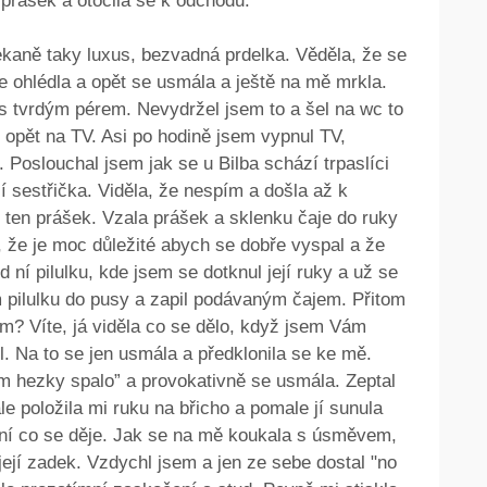
n prášek a otočila se k odchodu.
ekaně taky luxus, bezvadná prdelka. Věděla, že se
 ohlédla a opět se usmála a ještě na mě mrkla.
 s tvrdým pérem. Nevydržel jsem to a šel na wc to
l opět na TV. Asi po hodině jsem vypnul TV,
. Poslouchal jsem jak se u Bilba schází trpaslíci
í sestřička. Viděla, že nespím a došla až k
m ten prášek. Vzala prášek a sklenku čaje do ruky
a, že je moc důležité abych se dobře vyspal a že
 ní pilulku, kde jsem se dotknul její ruky a už se
m pilulku do pusy a zapil podávaným čajem. Přitom
m? Víte, já viděla co se dělo, když jsem Vám
l. Na to se jen usmála a předklonila se ke mě.
ám hezky spalo” a provokativně se usmála. Zeptal
ale položila mi ruku na břicho a pomale jí sunula
í co se děje. Jak se na mě koukala s úsměvem,
její zadek. Vzdychl jsem a jen ze sebe dostal "no