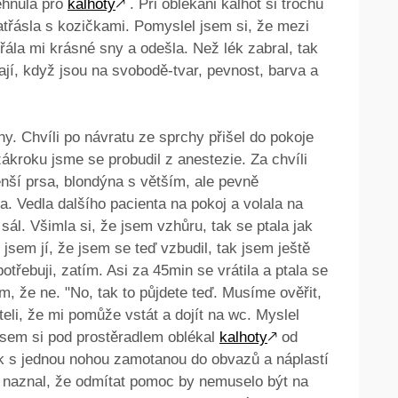
ehnula pro
kalhoty
🡕
. Při oblékáni kalhot si trochu
zatřásla s kozičkami. Pomyslel jsem si, že mezi
řála mi krásné sny a odešla. Než lék zabral, tak
ají, když jsou na svobodě-tvar, pevnost, barva a
y. Chvíli po návratu ze sprchy přišel do pokoje
 zákroku jsme se probudil z anestezie. Za chvíli
menší prsa, blondýna s větším, ale pevně
 Vedla dalšího pacienta na pokoj a volala na
sál. Všimla si, že jsem vzhůru, tak se ptala jak
 jsem jí, že jsem se teď vzbudil, tak jsem ještě
otřebuji, zatím. Asi za 45min se vrátila a ptala se
m, že ne. "No, tak to půjdete teď. Musíme ověřit,
teli, že mi pomůže vstát a dojít na wc. Myslel
 jsem si pod prostěradlem oblékal
kalhoty
🡕
od
k s jednou nohou zamotanou do obvazů a náplastí
m naznal, že odmítat pomoc by nemuselo být na