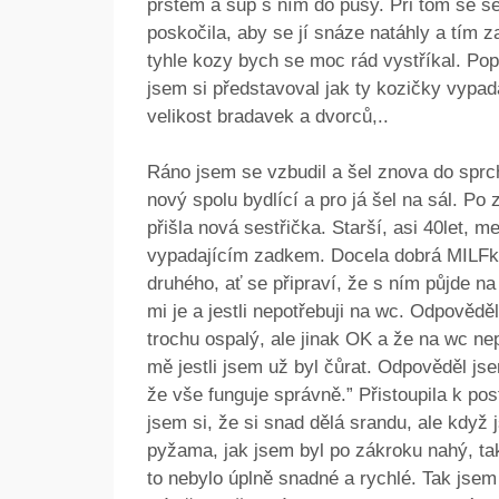
prstem a šup s ním do pusy. Při tom se s
poskočila, aby se jí snáze natáhly a tím 
tyhle kozy bych se moc rád vystříkal. Pop
jsem si představoval jak ty kozičky vypad
velikost bradavek a dvorců,..
Ráno jsem se vzbudil a šel znova do sprch
nový spolu bydlící a pro já šel na sál. Po
přišla nová sestřička. Starší, asi 40let, 
vypadajícím zadkem. Docela dobrá MILFka.
druhého, ať se připraví, že s ním půjde na 
mi je a jestli nepotřebuji na wc. Odpověděl
trochu ospalý, ale jinak OK a že na wc nep
mě jestli jsem už byl čůrat. Odpověděl jse
že vše funguje správně.” Přistoupila k pos
jsem si, že si snad dělá srandu, ale když
pyžama, jak jsem byl po zákroku nahý, ta
to nebylo úplně snadné a rychlé. Tak jse