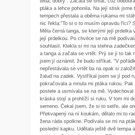
teda, dobrý”. Začala se smát, což odboura
ptáka a lehce pohonila. Na její stisk jsme
tempech přestala a oběma rukama mi stá
nic řekla:”To si o to musím opravdu říci?
Měla černá tanga, se kterými její prdelka v
její prdelkou. Po chvilce se na mě podíva
souhlasil. Klekla si mi na stehna zadečk
a tanga a začala se vrtět. Prý se jí to tak
jsem jí oznámil, že budu stříkat. "V pořá
nepřestávala se vrtět ba na opak si založi
žalud na zadek. Vystříkal jsem se jí pod r
pokračovala a mnula mi ptáka rukou. Pak p
postele a usmívala se na mě. Vydechoval 
kráska stojí a prohlíží si ruku. V tom mi d
semeno. Čekal jsem, že si to setře, ale ona
Překvapený na ní koukám, dělalo mi to ra
žena ráda spolkne. Podívala se mi na ptáka
poslední kapku. Udělala ještě dvě tempa a 