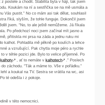
 postele a chodit. Stabilita byla v háji, tak jsem
hodu. Koukám na ní a sestřička se na mě usmála a
u Vás pustit.” No co mám asi tak dělat, souhlasil
tra říká, slyším, že tohle funguje. Dokončil jsem
věděl jsem. "No, to ale ještě nemůžeme. Já říkala
la. Po předchozí noci jsem začínal mít jasno a
 mě, přitiskla mi prsa na záda a jednu ruku mi
o kalhot. Pohladila mě pěkně po koulích a lehce
emné a vzrušující. Pak chytla moje péro a rychle
 to v téhle pozici jde. Bylo to velice příjemné. Po
i
kalhoty
🡕
, ať to nemáte v
kalhotech
🡕
.” Poslech
 to do záchodu. "Ták a máme to. Vše v pořádku.”
 lehl a koukal na TV. Sestra se vrátila na wc, asi
Po té odešla i z pokoje.
edině v této nemocnici.