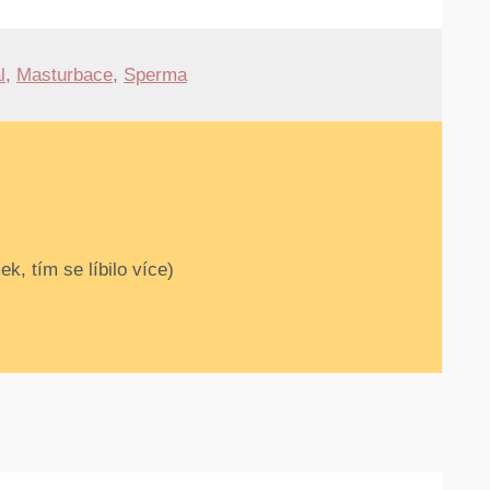
l
,
Masturbace
,
Sperma