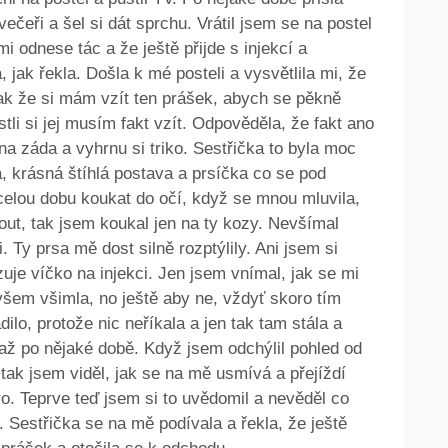
ečeři a šel si dát sprchu. Vrátil jsem se na postel
 mi odnese tác a že ještě přijde s injekcí a
 jak řekla. Došla k mé posteli a vysvětlila mi, že
 tak že si mám vzít ten prášek, abych se pěkně
tli si jej musím fakt vzít. Odpověděla, že fakt ano
na záda a vyhrnu si triko. Sestřička to byla moc
, krásná štíhlá postava a prsíčka co se pod
 celou dobu koukat do očí, když se mnou mluvila,
hnout, tak jsem koukal jen na ty kozy. Nevšímal
i. Ty prsa mě dost silně rozptýlily. Ani jsem si
uje víčko na injekci. Jen jsem vnímal, jak se mi
všem všimla, no ještě aby ne, vždyť skoro tím
dilo, protože nic neříkala a jen tak tam stála a
ž po nějaké době. Když jsem odchýlil pohled od
tak jsem viděl, jak se na mě usmívá a přejíždí
o. Teprve teď jsem si to uvědomil a nevěděl co
. Sestřička se na mě podívala a řekla, že ještě