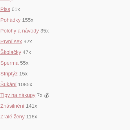
Piss
61x
Pohádky
155x
Polohy a návody
35x
První sex
92x
Školačky
47x
Sperma
55x
Striptýz
15x
Šukání
1085x
Tipy na nákupy
7x
💰
Znásilnění
141x
Zralé ženy
116x