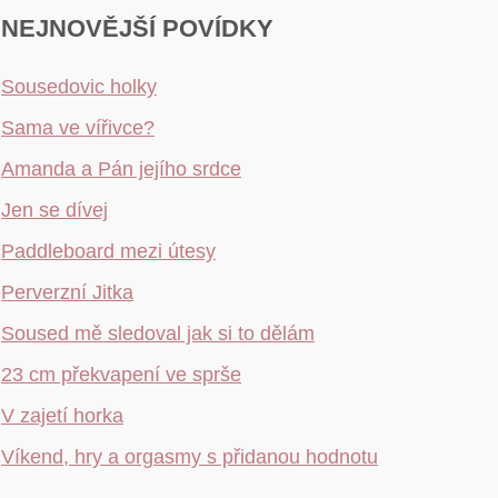
NEJNOVĚJŠÍ POVÍDKY
Sousedovic holky
Sama ve vířivce?
Amanda a Pán jejího srdce
Jen se dívej
Paddleboard mezi útesy
Perverzní Jitka
Soused mě sledoval jak si to dělám
23 cm překvapení ve sprše
V zajetí horka
Víkend, hry a orgasmy s přidanou hodnotu