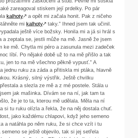
lo prozatímní zaskočení a stud. Pevně mi stiskla
 také zareagoval stiskem její prdelky. Po pár
hla
kalhoty
🡕
a opět mi začala honit. Pak z ničeho
 Stáhněte mi
kalhoty
🡕
taky.” Ihned jsem tak učinil.
ypadala ještě více božsky. Honila mi a já si hrál s
la a zeptala se, jestli může na mě. Jasně že jsem
em ke mě. Chytla mi péro a zasunula mezi zadeček
 moc líbí. Po nějaké době už to na mě přišlo a tak
dku, jen to na mě všechno pěkně vypusť.” A
la jednu ruku za záda a přitiskla mi ptáka, hlavně
ukou. Krásný, silný výstřik. Ještě chvilku
řestala a slezla ze mě a z mé postele. Stála u
jsem jak mašinka. Dívám se na ní, jak tam ta
ošlo, že je to ta, kterou mě udělala. Měla na ní
 si tu ruku olízla a řekla, že na něj dostala chuť.
dost, jako každému chlapovi, když jeho semeno
 a natáhla po něm ruku, že si chce vzít i tu
semeno se ještě objevilo, tak si jej setřela