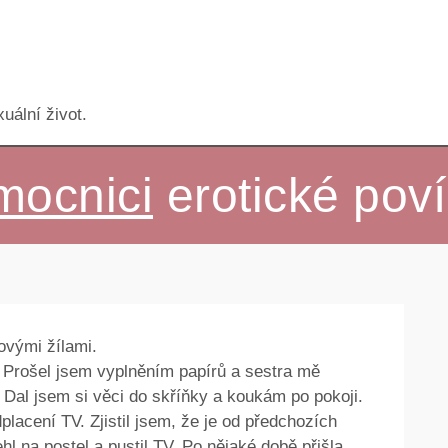
uální život.
mocnici
erotické pov
ovými žílami.
 Prošel jsem vyplněním papírů a sestra mě
 Dal jsem si věci do skříňky a koukám po pokoji.
lacení TV. Zjistil jsem, že je od předchozích
hl na postel a pustil TV. Po nějaké době přišla