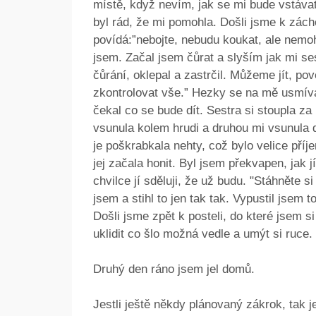
místě, když nevím, jak se mi bude vstávat z
byl rád, že mi pomohla. Došli jsme k zác
povídá:”nebojte, nebudu koukat, ale nemoh
jsem. Začal jsem čůrat a slyším jak mi ses
čůrání, oklepal a zastrčil. Můžeme jít, po
zkontrolovat vše.” Hezky se na mě usmíva
čekal co se bude dít. Sestra si stoupla za
vsunula kolem hrudi a druhou mi vsunula d
je poškrabkala nehty, což bylo velice příj
jej začala honit. Byl jsem překvapen, jak jí
chvilce jí sděluji, že už budu. "Stáhněte s
jsem a stihl to jen tak tak. Vypustil jsem
Došli jsme zpět k posteli, do které jsem si
uklidit co šlo možná vedle a umýt si ruce. 
Druhý den ráno jsem jel domů.
Jestli ještě někdy plánovaný zákrok, tak j