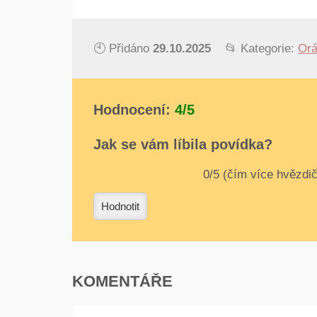
🕙 Přidáno
29.10.2025
📂 Kategorie:
Orá
Hodnocení:
4/5
Jak se vám líbila povídka?
0
1
2
3
4
Hodnotit
KOMENTÁŘE