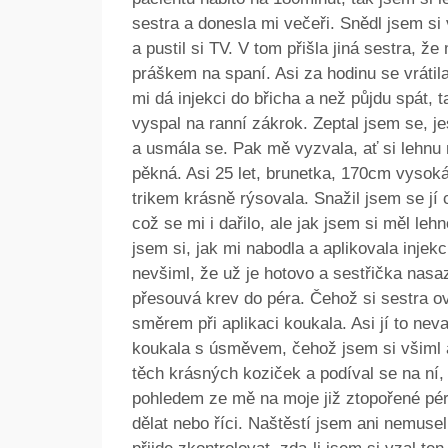
sestra a donesla mi večeři. Snědl jsem si v
a pustil si TV. V tom přišla jiná sestra, že
práškem na spaní. Asi za hodinu se vrátila,
mi dá injekci do břicha a než půjdu spát,
vyspal na ranní zákrok. Zeptal jsem se, jes
a usmála se. Pak mě vyzvala, ať si lehnu 
pěkná. Asi 25 let, brunetka, 170cm vysoká
trikem krásně rýsovala. Snažil jsem se jí
což se mi i dařilo, ale jak jsem si měl le
jsem si, jak mi nabodla a aplikovala injekc
nevšiml, že už je hotovo a sestřička nasaz
přesouvá krev do péra. Čehož si sestra o
směrem při aplikaci koukala. Asi jí to neva
koukala s úsměvem, čehož jsem si všiml a
těch krásných koziček a podíval se na ní, 
pohledem ze mě na moje již ztopořené pér
dělat nebo říci. Naštěstí jsem ani nemusel