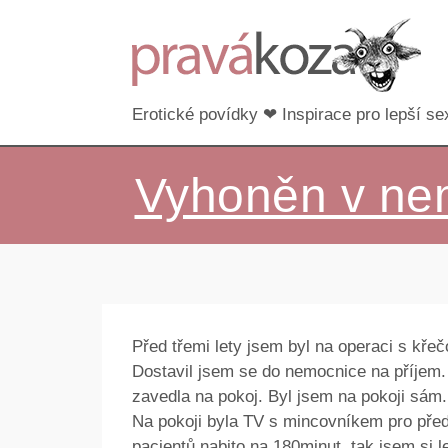
Erotické povídky ❤ Inspirace pro lepší sex
Vyhoněn v ne
Před třemi lety jsem byl na operaci s křeč
Dostavil jsem se do nemocnice na příjem.
zavedla na pokoj. Byl jsem na pokoji sám.
Na pokoji byla TV s mincovníkem pro předp
pacientů nabito na 180minut, tak jsem si le