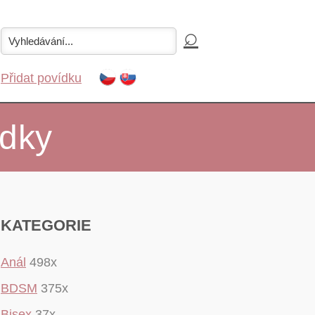
Přidat povídku
ídky
KATEGORIE
Anál
498x
BDSM
375x
Bisex
37x