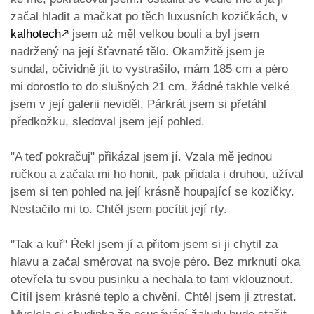
začal hladit a mačkat po těch luxusních kozičkách, v
kalhotech
🡕
jsem už měl velkou bouli a byl jsem
nadržený na její šťavnaté tělo. Okamžitě jsem je
sundal, očividně jít to vystrašilo, mám 185 cm a péro
mi dorostlo to do slušných 21 cm, žádné takhle velké
jsem v její galerii neviděl. Párkrát jsem si přetáhl
předkožku, sledoval jsem její pohled.
"A teď pokračuj" přikázal jsem jí. Vzala mě jednou
ručkou a začala mi ho honit, pak přidala i druhou, užíval
jsem si ten pohled na její krásně houpající se kozičky.
Nestačilo mi to. Chtěl jsem pocítit její rty.
"Tak a kuř" Řekl jsem jí a přitom jsem si ji chytil za
hlavu a začal směrovat na svoje péro. Bez mrknutí oka
otevřela tu svou pusinku a nechala to tam vklouznout.
Cítíl jsem krásné teplo a chvění. Chtěl jsem ji ztrestat.