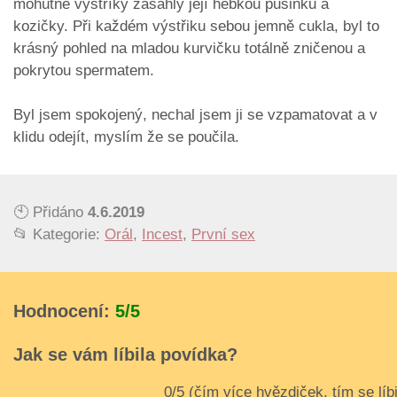
mohutné výstříky zasáhly její hebkou pusinku a
kozičky. Při každém výstřiku sebou jemně cukla, byl to
krásný pohled na mladou kurvičku totálně zničenou a
pokrytou spermatem.
Byl jsem spokojený, nechal jsem ji se vzpamatovat a v
klidu odejít, myslím že se poučila.
🕙 Přidáno
4.6.2019
📂 Kategorie:
Orál
,
Incest
,
První sex
Hodnocení:
5/5
Jak se vám líbila povídka?