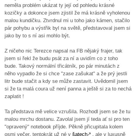
neměla problém ukázat ty její od pohledu krásné
kozičky a dokonce jsem zjistil že má krásně vyholenou
malou kundičku. Ztvrdnul mi u toho jako kámen, stačilo
pár pohybu a výstřik byl na světě, představoval jsem si
jako by to s ní asi mohlo být.
Z ničeho nic Terezce napsal na FB nějaký frajer, tak
jsem si řekl že budu psát za ní a uvidím co z toho
bude. Takový normální třicátník, po pár minutách z
něho vypadlo že si chce "zase zašukat" a že prý jestli
litr bude stačit a kdy se může zastavit. Uvědomil jsem
si že ta malá coura už není panna a ještě si za to nechá
zaplatit !
Ta představa mě velice vzrušila. Rozhodl jsem se že tu
malou mrchu dostanu. Zavolal jsem jí teda ať si pro ten
"opravený" notebook příjde. Pěkně přicupitala kolem
osmi večer, tentokrát už né v
šatech
🡕
, ale v luxusně