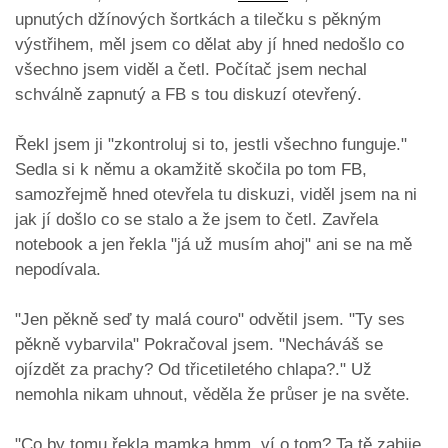
upnutých džínových šortkách a tilečku s pěkným
výstřihem, měl jsem co dělat aby jí hned nedošlo co
všechno jsem viděl a četl. Počítač jsem nechal
schválně zapnutý a FB s tou diskuzí otevřený.
Řekl jsem ji "zkontroluj si to, jestli všechno funguje."
Sedla si k němu a okamžitě skočila po tom FB,
samozřejmě hned otevřela tu diskuzi, viděl jsem na ni
jak jí došlo co se stalo a že jsem to četl. Zavřela
notebook a jen řekla "já už musím ahoj" ani se na mě
nepodívala.
"Jen pěkně seď ty malá couro" odvětil jsem. "Ty ses
pěkně vybarvila" Pokračoval jsem. "Necháváš se
ojízdět za prachy? Od třicetiletého chlapa?." Už
nemohla nikam uhnout, věděla že průser je na světe.
"Co by tomu řekla mamka hmm, ví o tom? Ta tě zabije