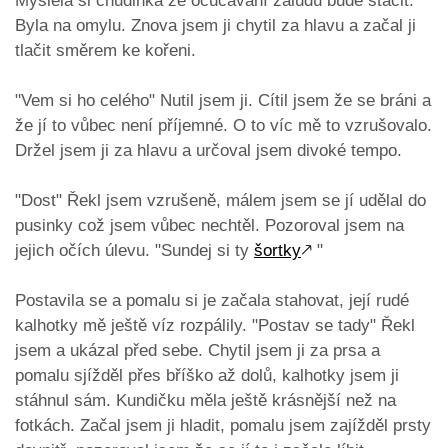
Myslela si chudinka že ocucávání žaludu bude stačit.
Byla na omylu. Znova jsem ji chytil za hlavu a začal ji
tlačit směrem ke kořeni.
"Vem si ho celého" Nutil jsem ji. Cítil jsem že se bráni a
že jí to vůbec není příjemné. O to víc mě to vzrušovalo.
Držel jsem ji za hlavu a určoval jsem divoké tempo.
"Dost" Řekl jsem vzrušeně, málem jsem se jí udělal do
pusinky což jsem vůbec nechtěl. Pozoroval jsem na
jejich očích úlevu. "Sundej si ty
šortky
🡕
"
Postavila se a pomalu si je začala stahovat, její rudé
kalhotky mě ještě víz rozpálily. "Postav se tady" Řekl
jsem a ukázal před sebe. Chytil jsem ji za prsa a
pomalu sjížděl přes bříško až dolů, kalhotky jsem ji
stáhnul sám. Kundičku měla ještě krásnější než na
fotkách. Začal jsem ji hladit, pomalu jsem zajížděl prsty