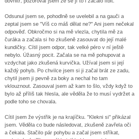
dovnitř, pozoroval jsem že se jí to i začalo líbit.
Odsunul jsem se, pohodlně se uvelebil a na gauči a
zeptal jsem se "Víš co máš dělat ne?" Ani jsem nečekal
odpověď. Obkročmo si na mě vlezla, chytila mě za
čuráka a začala si ho zkušeně zasouvat do její malé
kundičky. Cítil jsem odpor, tak velké péro v ní ještě
nebylo. Úžasný pocit. Začala se na mě pohupovat a
vzdychat jako zkušená kurvička. Užíval jsem si její
každý pohyb. Po chvilce jsem si ji začal brát ze zadu,
chytil jsem ji pevně za boky a nechal ho tam
vklouznout. Zasouval jsem až kam to šlo, vždy když to
bylo až příliš tak hlesla, ale věděla že to musí vydržet a
podle toho se chovala.
Cítil jsem že výstřik je na krajíčku. "Klekni si" přikázal
jsem. Věděla co bude následovat, zkušeně zavřela oči
a čekala. Stačilo pár pohybu a začal jsem stříkat,