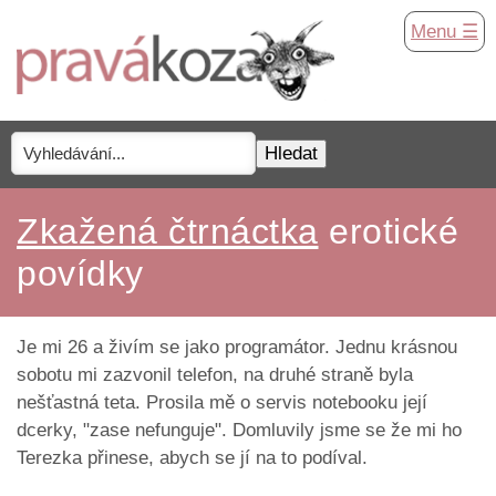
Menu ☰
Zkažená čtrnáctka
erotické
povídky
Je mi 26 a živím se jako programátor. Jednu krásnou
sobotu mi zazvonil telefon, na druhé straně byla
nešťastná teta. Prosila mě o servis notebooku její
dcerky, "zase nefunguje". Domluvily jsme se že mi ho
Terezka přinese, abych se jí na to podíval.