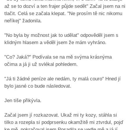
až se to dozví a ten frajer půjde sedět" Začal jsem na ni
tlačit. Celá se začala klepat. "Ne prosím tě nic nikomu
neříkej" žadonila.
"No byla by možnost jak to udělat" odpověděl jsem s
klidným hlasem a věděl jsem že mám vyhráno.
"Co? Jaká?" Podívala se na mě svýma krásnýma
očima a já ji už svlékal pohledem.
"Já ti žádné peníze ale nedám, ty malá couro" Hned jí
bylo jasné co bude následovat.
Jen tiše přikývla.
Začal jsem jí rozkazovat. Ukaž mi ty kozy, stáhla si
tilko a rozepla si podprsenku okamžitě mi ztvrdul, pojď
ke mě, pokračoval jsem.Posadila se vedle mě a já jí