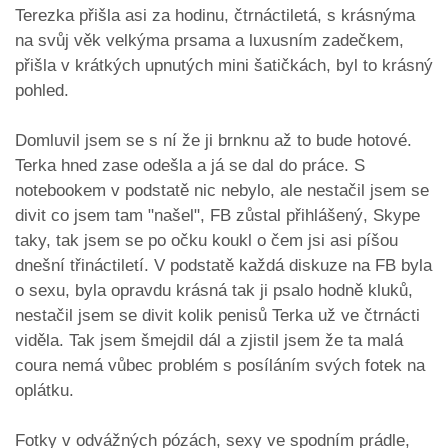
Terezka přišla asi za hodinu, čtrnáctiletá, s krásnýma
na svůj věk velkýma prsama a luxusním zadečkem,
přišla v krátkých upnutých mini šatičkách, byl to krásný
pohled.
Domluvil jsem se s ní že ji brnknu až to bude hotové.
Terka hned zase odešla a já se dal do práce. S
notebookem v podstatě nic nebylo, ale nestačil jsem se
divit co jsem tam "našel", FB zůstal přihlášený, Skype
taky, tak jsem se po očku koukl o čem jsi asi píšou
dnešní třináctiletí. V podstatě každá diskuze na FB byla
o sexu, byla opravdu krásná tak ji psalo hodně kluků,
nestačil jsem se divit kolik penisů Terka už ve čtrnácti
viděla. Tak jsem šmejdil dál a zjistil jsem že ta malá
coura nemá vůbec problém s posíláním svých fotek na
oplátku.
Fotky v odvážných pózách, sexy ve spodním prádle,