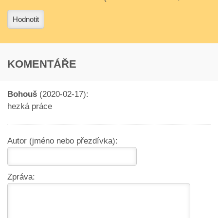
3
4
Hodnotit
KOMENTÁŘE
Bohouš
(2020-02-17):
hezká práce
Autor (jméno nebo přezdívka):
Zpráva: