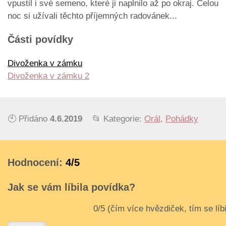
vpustil i své semeno, které ji naplnilo až po okraj. Celou
noc si užívali těchto příjemných radovánek...
Části povídky
Divoženka v zámku
Divoženka v zámku 2
🕙 Přidáno
4.6.2019
📂 Kategorie:
Orál
,
Pohádky
Hodnocení:
4/5
Jak se vám líbila povídka?
3
4