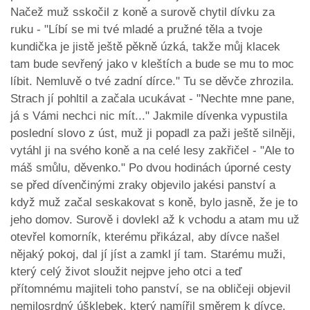
Načež muž sskočil z koně a surově chytil dívku za
ruku - "Líbí se mi tvé mladé a pružné těla a tvoje
kundička je jistě ještě pěkně úzká, takže můj klacek
tam bude sevřený jako v kleštích a bude se mu to moc
líbit. Nemluvě o tvé zadní dírce." Tu se děvče zhrozila.
Strach jí pohltil a začala ucukávat - "Nechte mne pane,
já s Vámi nechci nic mít..." Jakmile dívenka vypustila
poslední slovo z úst, muž ji popadl za paži ještě silněji,
vytáhl ji na svého koně a na celé lesy zakřičel - "Ale to
máš smůlu, děvenko." Po dvou hodinách úporné cesty
se před dívenčinými zraky objevilo jakési panství a
když muž začal seskakovat s koně, bylo jasně, že je to
jeho domov. Surově i dovlekl až k vchodu a atam mu už
otevřel komorník, kterému přikázal, aby dívce našel
nějaký pokoj, dal jí jíst a zamkl jí tam. Starému muži,
který celý život sloužit nejpve jeho otci a teď
přítomnému majiteli toho panství, se na obličeji objevil
nemilosrdný úšklebek, který namířil směrem k dívce.