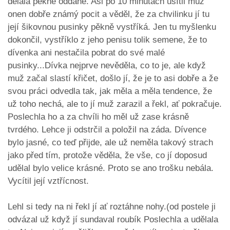
dělala pěkně oddaně. Asi po 10 minutách usítil muž
onen dobře známý pocit a věděl, že za chvilinku jí tu
její šikovnou pusinky pěkně vystříká. Jen tu myšlenku
dokončil, vystříklo z jeho penisu tolik semene, že to
dívenka ani nestačila pobrat do své malé
pusinky...Dívka nejprve nevěděla, co to je, ale když
muž začal slastí křičet, došlo jí, že je to asi dobře a že
svou práci odvedla tak, jak měla a měla tendence, že
už toho nechá, ale to jí muž zarazil a řekl, ať pokračuje.
Poslechla ho a za chvíli ho měl už zase krásně
tvrdého. Lehce ji odstrčil a položil na záda. Dívence
bylo jasné, co teď přijde, ale už neměla takový strach
jako před tím, protože věděla, že vše, co jí doposud
udělal bylo velice krásné. Proto se ano trošku nebála.
Vycítil její vztřícnost.
Lehl si tedy na ni řekl jí ať roztáhne nohy.(od postele ji
odvázal už když jí sundaval roubík Poslechla a udělala