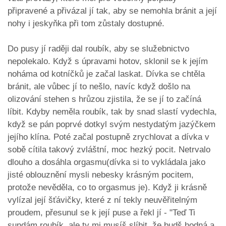
připravené a přivázal jí tak, aby se nemohla bránit a její
nohy i jeskyňka při tom zůstaly dostupné.
Do pusy jí raději dal roubík, aby se služebnictvo
nepolekalo. Když s úpravami hotov, sklonil se k jejím
noháma od kotníčků je začal laskat. Dívka se chtěla
bránit, ale vůbec jí to nešlo, navíc když došlo na
olizování stehen s hrůzou zjistila, že se jí to začíná
líbit. Kdyby neměla roubík, tak by snad slastí vydechla,
když se pán poprvé dotkyl svým nestydatým jazýčkem
jejího klína. Poté začal postupně zrychlovat a dívka v
sobě cítila takový zvláštní, moc hezký pocit. Netrvalo
dlouho a dosáhla orgasmu(dívka si to vykládala jako
jisté oblouznění mysli nebesky krásným pocitem,
protože nevěděla, co to orgasmus je). Když ji krásně
vylízal její šťávičky, které z ní tekly neuvěřitelným
proudem, přesunul se k její puse a řekl jí - "Teď Ti
sundám roubík, ale ty mi musíš slíbit, že budš hodná a