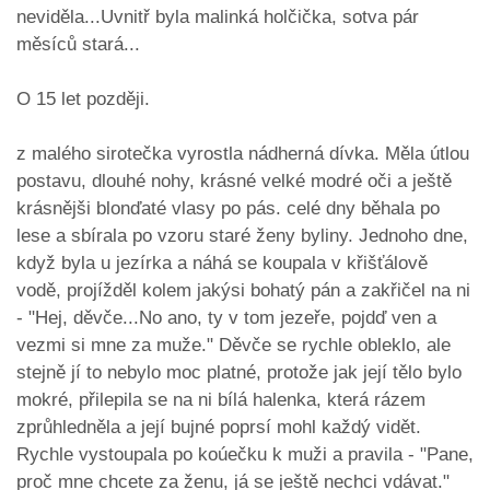
neviděla...Uvnitř byla malinká holčička, sotva pár
měsíců stará...
O 15 let později.
z malého sirotečka vyrostla nádherná dívka. Měla útlou
postavu, dlouhé nohy, krásné velké modré oči a ještě
krásnějši blonďaté vlasy po pás. celé dny běhala po
lese a sbírala po vzoru staré ženy byliny. Jednoho dne,
když byla u jezírka a náhá se koupala v křišťálově
vodě, projížděl kolem jakýsi bohatý pán a zakřičel na ni
- "Hej, děvče...No ano, ty v tom jezeře, pojdď ven a
vezmi si mne za muže." Děvče se rychle obleklo, ale
stejně jí to nebylo moc platné, protože jak její tělo bylo
mokré, přilepila se na ni bílá halenka, která rázem
zprůhledněla a její bujné poprsí mohl každý vidět.
Rychle vystoupala po koúečku k muži a pravila - "Pane,
proč mne chcete za ženu, já se ještě nechci vdávat."