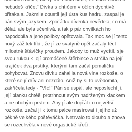
nebudeš křičet" Dívka s chtíčem v očích dychtivě
přitakala. Jakmile opustil její ústa kus hadru, zaspal je
pán svým jazykem. Zpočátku dívenka nevědela, co má
dělat, ale byla učenlivá, a tak p pár chvilkách ho
napodobila a jeho polibky opětovala. Tak moc se jí tento
nový zážitek líbil, že jí ze svatyně opět začaly téct
milostné šťávičky proudem. Jakoby to muž vycítil, sjel
svou rukou k její promáčené štěrbince a strčila na její
krajíček dva prstíky, kterými tam začal pomaličku
pohybovat. Znovu dívku zahalila nová vlna rozkoše, o
které se jí dřív ani nezdálo. Aniž by si to uvědomila,
zakřičela tedy - "Víc!" Pán se uspál, ale neposlechl jí.
její blanku chtěěl protrhnout svým nadrženým klackem
a ne ubohým prstem. Aby jí ale dopřál co největší
rozkoše, začal jí k tomu palce masírovat i jejího už
pěkně velkého poštěváčka. Netrvalo to dlouho a znova
se rozechvěla v nové orgastické křeči.