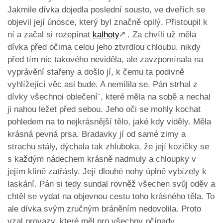
Jakmile dívka dojedla poslední sousto, ve dveřích se
objevil její únosce, který byl značně opilý. Přistoupil k
ní a začal si rozepínat
kalhoty
🡕
. Za chvíli už měla
dívka před očima celou jeho ztvrdlou chloubu. nikdy
před tím nic takového neviděla, ale zavzpomínala na
vyprávění stařeny a došlo jí, k čemu ta podivně
vyhlížející věc asi bude. A nemílila se. Pán strhal z
dívky všechnoi oblečení¨, které měla na sobě a nechal
ji nahou ležet před sebou. Jeho oči se mohly kochat
pohledem na to nejkrásnější tělo, jaké kdy viděly. Měla
krásná pevná prsa. Bradavky jí od samé zimy a
strachu stály, dýchala tak zhluboka, že její kozičky se
s každým nádechem krásně nadmuly a chloupky v
jejím klíně zatřásly. Její dlouhé nohy úplně vybízely k
laskání. Pán si tedy sundal rovněž všechen svůj oděv a
chtěl se vydat na objevnou cestu toho krásného těla. To
ale dívka svým zručným bráněním nedovolila. Proto
vzal provazy, které měl pro všechny pčípady