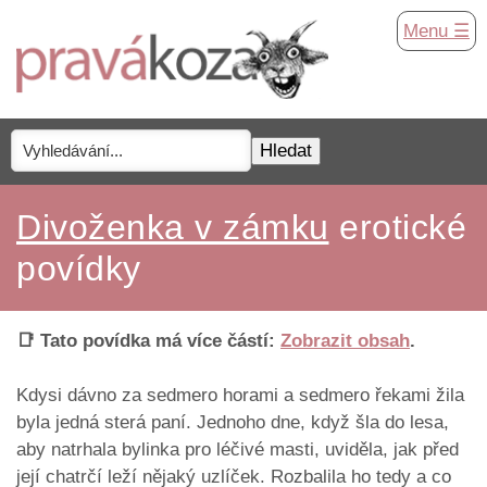
Menu ☰
Divoženka v zámku
erotické
povídky
📑 Tato povídka má více částí:
Zobrazit obsah
.
Kdysi dávno za sedmero horami a sedmero řekami žila
byla jedná sterá paní. Jednoho dne, když šla do lesa,
aby natrhala bylinka pro léčivé masti, uviděla, jak před
její chatrčí leží nějaký uzlíček. Rozbalila ho tedy a co