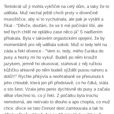
Tentokrát už ji mohla vykřičet na celý dům, a taky že to
udělala. Muž nechal ještě chvíli prsty v dívenčině
mussšličce, aby si to vychutnala, ale pak je vytáhl a
říkal - "Děvče, doufám, že se ti mé počínání líbí, ale
teď bych chtěl ne oplátku zase něco já" S nadšením
přitakala. Byla v takovém orgastickém opojení, že by
momentálnš pro něj udělala sokoli. Muž si tedy lehl na
záda a řekl dívence - "Vem si, tedy, mého čuráka do
pusy a hezky mi ho vykuř. Budeš po něm kroužit
jazykem, jemně ho okusovat, stahovat z něj ručkou
kůžičku ahlavně po něm budeš sjíždět pusou nahoru a
dolů!!!" Rychle přikývla a neohrabaně se přesunula k
jeho chloubě, která jen při představě, co ho čdká, stála
o sto šest. Vzala jeho penis dychtivně do pusy a začala
dělat všechno to, co jí řekl. Z počátku byla trochu
nemotorná, ale netrvalo to dlouho a apo chopila, co muž
chce. dívce se tato činnost dost zamlouvala a tak to