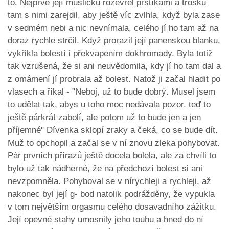
to. Nejprve její mušličku rozevřel prstíkami a trošku
tam s nimi zarejdil, aby ještě víc zvlhla, když byla zase
v sedmém nebi a nic nevnímala, celého jí ho tam až na
doraz rychle strčil. Když prorazil její panenskou blanku,
vykřikla bolestí i překvapením dokhromady. Byla totiž
tak vzrušená, že si ani neuvědomila, kdy jí ho tam dal a
z omámení jí probrala až bolest. Natož ji začal hladit po
vlasech a říkal - "Neboj, už to bude dobrý. Musel jsem
to udělat tak, abys u toho moc nedávala pozor. teď to
ještě párkrát zabolí, ale potom už to bude jen a jen
příjemné" Dívenka sklopí zraky a čeká, co se bude dít.
Muž to opchopil a začal se v ní znovu zleka pohybovat.
Pár prvních přírazů ještě docela bolela, ale za chvíli to
bylo už tak nádherné, že na předchozí bolest si ani
nevzpomněla. Pohyboval se v nírychleji a rychleji, až
nakonec byl její g- bod natolik podrážděny, že vypukla
v tom největším orgasmu celého dosavadního zážitku.
Její opevné stahy umosnily jeho touhu a hned do ní