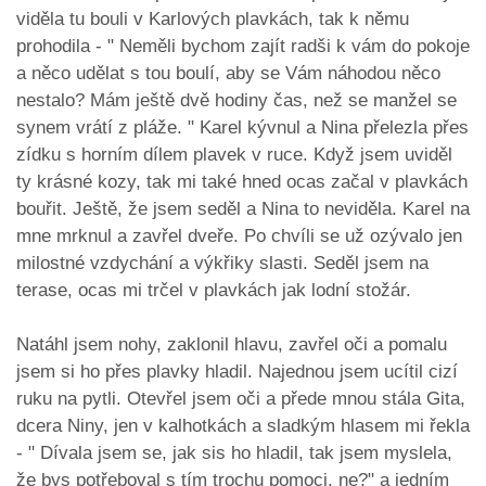
viděla tu bouli v Karlových plavkách, tak k němu
prohodila - " Neměli bychom zajít radši k vám do pokoje
a něco udělat s tou boulí, aby se Vám náhodou něco
nestalo? Mám ještě dvě hodiny čas, než se manžel se
synem vrátí z pláže. " Karel kývnul a Nina přelezla přes
zídku s horním dílem plavek v ruce. Když jsem uviděl
ty krásné kozy, tak mi také hned ocas začal v plavkách
bouřit. Ještě, že jsem seděl a Nina to neviděla. Karel na
mne mrknul a zavřel dveře. Po chvíli se už ozývalo jen
milostné vzdychání a výkřiky slasti. Seděl jsem na
terase, ocas mi trčel v plavkách jak lodní stožár.
Natáhl jsem nohy, zaklonil hlavu, zavřel oči a pomalu
jsem si ho přes plavky hladil. Najednou jsem ucítil cizí
ruku na pytli. Otevřel jsem oči a přede mnou stála Gita,
dcera Niny, jen v kalhotkách a sladkým hlasem mi řekla
- " Dívala jsem se, jak sis ho hladil, tak jsem myslela,
že bys potřeboval s tím trochu pomoci, ne?" a jedním