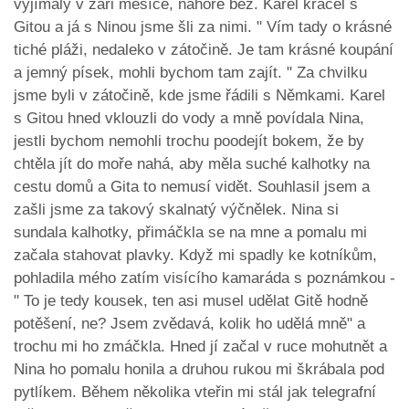
vyjímaly v záři měsíce, nahoře bez. Karel kráčel s
Gitou a já s Ninou jsme šli za nimi. " Vím tady o krásné
tiché pláži, nedaleko v zátočině. Je tam krásné koupání
a jemný písek, mohli bychom tam zajít. " Za chvilku
jsme byli v zátočině, kde jsme řádili s Němkami. Karel
s Gitou hned vklouzli do vody a mně povídala Nina,
jestli bychom nemohli trochu poodejít bokem, že by
chtěla jít do moře nahá, aby měla suché kalhotky na
cestu domů a Gita to nemusí vidět. Souhlasil jsem a
zašli jsme za takový skalnatý výčnělek. Nina si
sundala kalhotky, přimáčkla se na mne a pomalu mi
začala stahovat plavky. Když mi spadly ke kotníkům,
pohladila mého zatím visícího kamaráda s poznámkou -
" To je tedy kousek, ten asi musel udělat Gitě hodně
potěšení, ne? Jsem zvědavá, kolik ho udělá mně" a
trochu mi ho zmáčkla. Hned jí začal v ruce mohutnět a
Nina ho pomalu honila a druhou rukou mi škrábala pod
pytlíkem. Během několika vteřin mi stál jak telegrafní