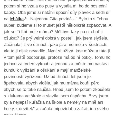
potom si ho vzala do pusy a vysála mi ho do poslední
kapky. Oba jsme si natáhli spodní díly plavek a sedli si
na
lehátka
🡕
. Najednou Gita povídá - " Bylo to s Tebou
super, budeme si to muset ještě několikrát zopakovat. A
jak se Ti líbí moje máma? Měl bys taky na ni chuť ji
ošukat? Je prý velmi dobrá v posteli, jak jsem slyšela.
Začínala již ve čtrnácti, jako já a mě měla v šestnácti,
ale to ji nijak nevadilo. Nyní si užívá, kde může a táta ji
v tom ještě podporuje, protože má od ní pokoj. Tomu ho
jednou za týden vykouří a jednou za měsíc mu nastaví
kundu k vylízání a ošukání a mají manželské
povinnosti vyřízené. Už od třinácti let jsem je
špehovala, abych viděla, jak mu máma kouří péro,
abych se to také naučila. Hned jsem to potom zkoušela
s klukama ve škole a slavila jsem úspěchy. Brzy jsem
byla nejlepší kuřačka na škole a neměly na mně ani
holky z devítek" a začala mipovídat o začátcích svého