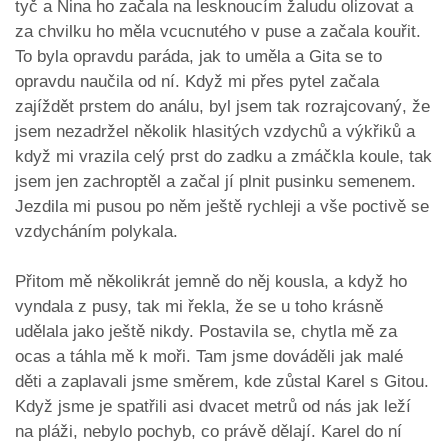
tyč a Nina ho začala na lesknoucím žaludu olizovat a
za chvilku ho měla vcucnutého v puse a začala kouřit.
To byla opravdu paráda, jak to uměla a Gita se to
opravdu naučila od ní. Když mi přes pytel začala
zajíždět prstem do análu, byl jsem tak rozrajcovaný, že
jsem nezadržel několik hlasitých vzdychů a výkřiků a
když mi vrazila celý prst do zadku a zmáčkla koule, tak
jsem jen zachroptěl a začal jí plnit pusinku semenem.
Jezdila mi pusou po něm ještě rychleji a vše poctivě se
vzdycháním polykala.
Přitom mě několikrát jemně do něj kousla, a když ho
vyndala z pusy, tak mi řekla, že se u toho krásně
udělala jako ještě nikdy. Postavila se, chytla mě za
ocas a táhla mě k moři. Tam jsme dováděli jak malé
děti a zaplavali jsme směrem, kde zůstal Karel s Gitou.
Když jsme je spatřili asi dvacet metrů od nás jak leží
na pláži, nebylo pochyb, co právě dělají. Karel do ní