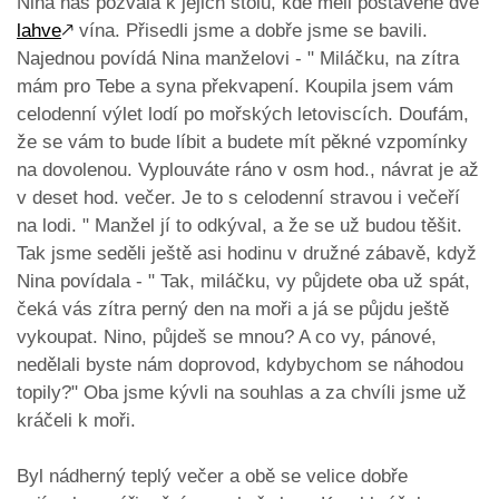
Nina nás pozvala k jejich stolu, kde měli postavené dvě
lahve
🡕
vína. Přisedli jsme a dobře jsme se bavili.
Najednou povídá Nina manželovi - " Miláčku, na zítra
mám pro Tebe a syna překvapení. Koupila jsem vám
celodenní výlet lodí po mořských letoviscích. Doufám,
že se vám to bude líbit a budete mít pěkné vzpomínky
na dovolenou. Vyplouváte ráno v osm hod., návrat je až
v deset hod. večer. Je to s celodenní stravou i večeří
na lodi. " Manžel jí to odkýval, a že se už budou těšit.
Tak jsme seděli ještě asi hodinu v družné zábavě, když
Nina povídala - " Tak, miláčku, vy půjdete oba už spát,
čeká vás zítra perný den na moři a já se půjdu ještě
vykoupat. Nino, půjdeš se mnou? A co vy, pánové,
nedělali byste nám doprovod, kdybychom se náhodou
topily?" Oba jsme kývli na souhlas a za chvíli jsme už
kráčeli k moři.
Byl nádherný teplý večer a obě se velice dobře