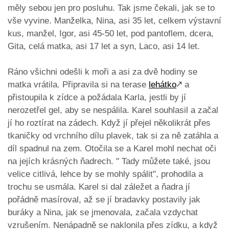
měly sebou jen pro posluhu. Tak jsme čekali, jak se to
vše vyvine. Manželka, Nina, asi 35 let, celkem výstavní
kus, manžel, Igor, asi 45-50 let, pod pantoflem, dcera,
Gita, celá matka, asi 17 let a syn, Laco, asi 14 let.
Ráno všichni odešli k moři a asi za dvě hodiny se
matka vrátila. Připravila si na terase
lehátko
🡕
a
přistoupila k zídce a požádala Karla, jestli by jí
nerozetřel gel, aby se nespálila. Karel souhlasil a začal
jí ho roztírat na zádech. Když jí přejel několikrát přes
tkaničky od vrchního dílu plavek, tak si za ně zatáhla a
díl spadnul na zem. Otočila se a Karel mohl nechat oči
na jejích krásných ňadrech. " Tady můžete také, jsou
velice citlivá, lehce by se mohly spálit", prohodila a
trochu se usmála. Karel si dal záležet a ňadra jí
pořádně masíroval, až se jí bradavky postavily jak
buráky a Nina, jak se jmenovala, začala vzdychat
vzrušením. Nenápadně se naklonila přes zídku, a když