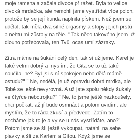
moje ramena a začala divoce přirážet. Byla to velice
divoká mrdačka, ale nemohli jsme vystřídat více poloh,
protože by se její kunda naplnila pískem. Než jsem se
udělal, tak měla dva silné orgasmy a stopy jejich prstů
a nehtů mi zůstaly na těle. " Tak něco takového jsem už
dlouho potřebovala, ten Tvůj ocas umí zázraky.
Zítra máme na šukání celý den, tak si užijeme. Karel je
také velmi dobrý a myslím, že Gita se to už také
naučila, ne? Byl jsi s ní spokojen nebo dělá mámě
ostudu?" " Ne, nedělá, je už opravdu dobrá mrdka, ale
Tobě se ještě nevyrovná. A už jste spolu někdy šukaly
ve čtyřce nebotrojku?" " Ne, to jsme ještě nezkoušely,
chci počkat, až jí bude osmnáct a potom uvidím, ale
myslím, že to ráda zkusí a předvede. Zatím to
necháme jak to je a vy se u nás vystřídáte, ano?"
Potom jsme se šli ještě vykoupat, natáhli na sebe
plavky a šli za Karlem a Gitou. Když jsme se