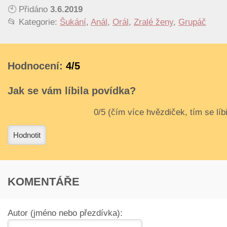
🕙 Přidáno
3.6.2019
📂 Kategorie:
Šukání
,
Anál
,
Orál
,
Zralé ženy
,
Grupáč
Hodnocení:
4/5
Jak se vám líbila povídka?
3
4
Hodnotit
KOMENTÁŘE
Autor (jméno nebo přezdívka):