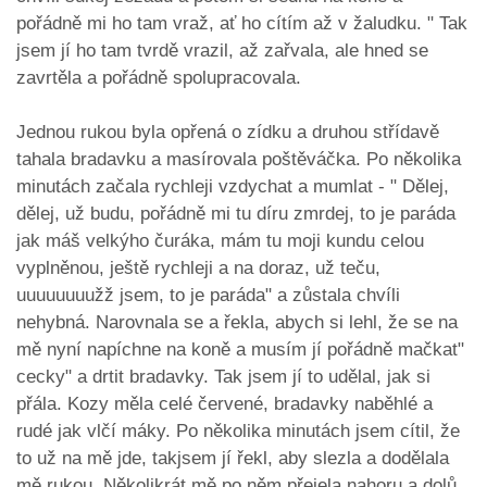
pořádně mi ho tam vraž, ať ho cítím až v žaludku. " Tak
jsem jí ho tam tvrdě vrazil, až zařvala, ale hned se
zavrtěla a pořádně spolupracovala.
Jednou rukou byla opřená o zídku a druhou střídavě
tahala bradavku a masírovala poštěváčka. Po několika
minutách začala rychleji vzdychat a mumlat - " Dělej,
dělej, už budu, pořádně mi tu díru zmrdej, to je paráda
jak máš velkýho čuráka, mám tu moji kundu celou
vyplněnou, ještě rychleji a na doraz, už teču,
uuuuuuuužž jsem, to je paráda" a zůstala chvíli
nehybná. Narovnala se a řekla, abych si lehl, že se na
mě nyní napíchne na koně a musím jí pořádně mačkat"
cecky" a drtit bradavky. Tak jsem jí to udělal, jak si
přála. Kozy měla celé červené, bradavky naběhlé a
rudé jak vlčí máky. Po několika minutách jsem cítil, že
to už na mě jde, takjsem jí řekl, aby slezla a dodělala
mě rukou. Několikrát mě po něm přejela nahoru a dolů,