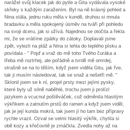
narážel svůj klacek jak do pytle a Gita vydávala vysoké
skřeky s každým zaražením. Byl na ně krásný pohled a
Nina stála, jednu ruku měla v kundě, druhou si mnula
bradavku a měla spokojený úsměv na tváři při pohledu
na svoji dceru, jak si užívá. Najednou se otočila a řekla
mi, že se vrátíme zpátky do zátoky. Doplavali jsme
zpět, vylezli na pláž a Nina si lehla do teplého písku a
povídala - " Pojď a vraž do mě toho Tvého čuráka a
třeba mě roztrhej, ale pořádně a tvrdě mě omrdej,
strašně se na to těším, když jsem viděla Gitu, jak řve,
tak ji musím následovat, tak se snaž a nešetři mě. "
Sklonil jsem se k ní, projel prsty mezi jejími pysky,
které byly už silně naběhlé, trochu jsem ji prolízl
jazykem a vcucnul poštěváček, což odměnila hlasitým
výkřikem a zatnutím prstů do ramen a když jsem viděl,
jak je její kunda mokrá, tak jsem jí ho tam bez přípravy
rychle vrazil. Ozval se velmi hlasitý výkřik, chytila si
obě kozy a křečovitě je zmáčkla. Zvedla nohy až na