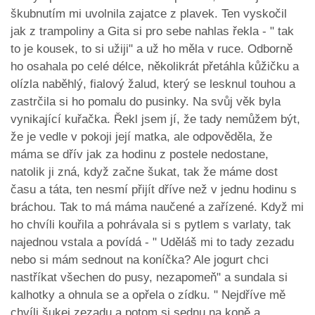
škubnutím mi uvolnila zajatce z plavek. Ten vyskočil
jak z trampoliny a Gita si pro sebe nahlas řekla - " tak
to je kousek, to si užiji" a už ho měla v ruce. Odborně
ho osahala po celé délce, několikrát přetáhla kůžičku a
olízla naběhlý, fialový žalud, který se lesknul touhou a
zastrčila si ho pomalu do pusinky. Na svůj věk byla
vynikající kuřačka. Řekl jsem jí, že tady nemůžem být,
že je vedle v pokoji její matka, ale odpověděla, že
máma se dřív jak za hodinu z postele nedostane,
natolik ji zná, když začne šukat, tak že máme dost
času a táta, ten nesmí přijít dříve než v jednu hodinu s
bráchou. Tak to má máma naučené a zařízené. Když mi
ho chvíli kouřila a pohrávala si s pytlem s varlaty, tak
najednou vstala a povídá - " Uděláš mi to tady zezadu
nebo si mám sednout na koníčka? Ale jogurt chci
nastříkat všechen do pusy, nezapomeň" a sundala si
kalhotky a ohnula se a opřela o zídku. " Nejdříve mě
chvíli šukej zezadu a potom si sednu na koně a