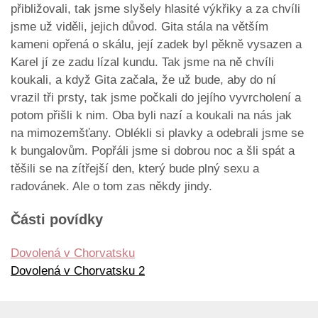
přibližovali, tak jsme slyšely hlasité výkřiky a za chvíli
jsme už viděli, jejich důvod. Gita stála na větším
kameni opřená o skálu, její zadek byl pěkně vysazen a
Karel jí ze zadu lízal kundu. Tak jsme na ně chvíli
koukali, a když Gita začala, že už bude, aby do ní
vrazil tři prsty, tak jsme počkali do jejího vyvrcholení a
potom přišli k nim. Oba byli nazí a koukali na nás jak
na mimozemšťany. Oblékli si plavky a odebrali jsme se
k bungalovům. Popřáli jsme si dobrou noc a šli spát a
těšili se na zítřejší den, který bude plný sexu a
radovánek. Ale o tom zas někdy jindy.
Části povídky
Dovolená v Chorvatsku
Dovolená v Chorvatsku 2