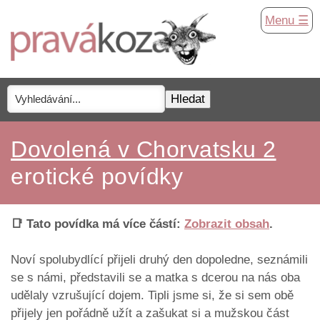
Menu ☰
Dovolená v Chorvatsku 2
erotické povídky
📑 Tato povídka má více částí:
Zobrazit obsah
.
Noví spolubydlící přijeli druhý den dopoledne, seznámili
se s námi, představili se a matka s dcerou na nás oba
udělaly vzrušující dojem. Tipli jsme si, že si sem obě
přijely jen pořádně užít a zašukat si a mužskou část