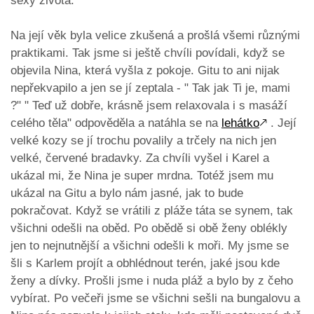
sexy života.
Na její věk byla velice zkušená a prošlá všemi různými
praktikami. Tak jsme si ještě chvíli povídali, když se
objevila Nina, která vyšla z pokoje. Gitu to ani nijak
nepřekvapilo a jen se jí zeptala - " Tak jak Ti je, mami
?" " Teď už dobře, krásně jsem relaxovala i s masáží
celého těla" odpověděla a natáhla se na
lehátko
🡕
. Její
velké kozy se jí trochu povalily a trčely na nich jen
velké, červené bradavky. Za chvíli vyšel i Karel a
ukázal mi, že Nina je super mrdna. Totéž jsem mu
ukázal na Gitu a bylo nám jasné, jak to bude
pokračovat. Když se vrátili z pláže táta se synem, tak
všichni odešli na oběd. Po obědě si obě ženy oblékly
jen to nejnutnější a všichni odešli k moři. My jsme se
šli s Karlem projít a obhlédnout terén, jaké jsou kde
ženy a dívky. Prošli jsme i nuda pláž a bylo by z čeho
vybírat. Po večeři jsme se všichni sešli na bungalovu a