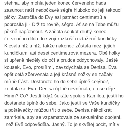
stehna, aby mohla jeden konec červeného hada
zasunout naší nedočkavé ségře hluboko do její tekoucí
pičky. Zastrčila do Evy asi patnáct centimetrů a
poprosila ji - Drž to rovně, ségra. Ať se na Tebe můžu
pěkně napíchnout. A začala soukat druhý konec
červeného dilda do svojí rozkoší roztažené kundičky.
Klesala níž a níž, takže nakonec zůstala mezi jejich
kundičkami asi deseticentimetrová mezera. Obě holky
si upřeně hleděly do očí a prudce oddychovaly. Ještě
kousek, Evo, prosííím!, zavzdychala se Denisa. Eva
opět celá zčervenala a její krásné nožky se začaly
mírně třást. Dostanete ho do sebe úplně celýho?,
zeptala se Eva. Denisa úplně nevnímala, co se děje.
Hmm? Co? Jestli když šukáte spolu s Kamilou, jestli ho
dostanete úplně do sebe. Jako jestli se Vaše kundičky
a poštěváčky můžou třít o sebe. Denisa několikrát
zamrkala, aby se vzpamatovala ze sexuálního opojení,
než Evě odpověděla. Jasný. To je skvělej pocit, mít v