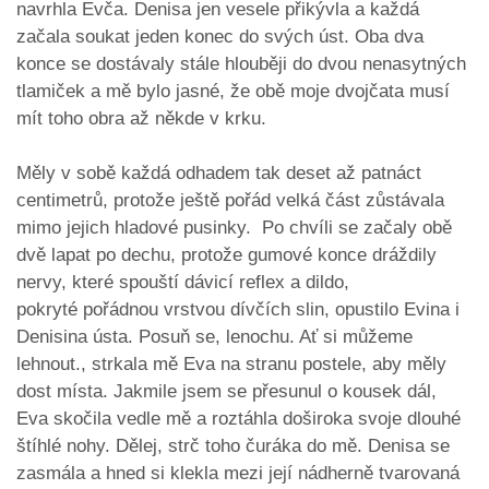
navrhla Evča. Denisa jen vesele přikývla a každá
začala soukat jeden konec do svých úst. Oba dva
konce se dostávaly stále hlouběji do dvou nenasytných
tlamiček a mě bylo jasné, že obě moje dvojčata musí
mít toho obra až někde v krku.
Měly v sobě každá odhadem tak deset až patnáct
centimetrů, protože ještě pořád velká část zůstávala
mimo jejich hladové pusinky. Po chvíli se začaly obě
dvě lapat po dechu, protože gumové konce dráždily
nervy, které spouští dávicí reflex a dildo,
pokryté pořádnou vrstvou dívčích slin, opustilo Evina i
Denisina ústa. Posuň se, lenochu. Ať si můžeme
lehnout., strkala mě Eva na stranu postele, aby měly
dost místa. Jakmile jsem se přesunul o kousek dál,
Eva skočila vedle mě a roztáhla doširoka svoje dlouhé
štíhlé nohy. Dělej, strč toho čuráka do mě. Denisa se
zasmála a hned si klekla mezi její nádherně tvarovaná