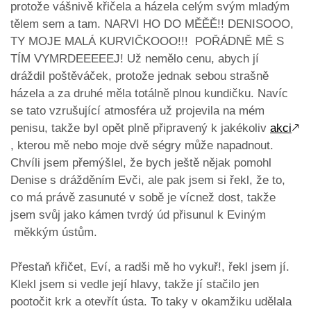
protože vášnivě křičela a házela celým svým mladým
tělem sem a tam. NARVI HO DO MĚĚĚ!! DENISOOO,
TY MOJE MALÁ KURVIČKOOO!!! POŘÁDNĚ MĚ S
TÍM VYMRDEEEEEJ! Už nemělo cenu, abych jí
dráždil poštěváček, protože jednak sebou strašně
házela a za druhé měla totálně plnou kundičku. Navíc
se tato vzrušující atmosféra už projevila na mém
penisu, takže byl opět plně připravený k jakékoliv
akci
🡕
, kterou mě nebo moje dvě ségry může napadnout.
Chvíli jsem přemýšlel, že bych ještě nějak pomohl
Denise s drážděním Evči, ale pak jsem si řekl, že to,
co má právě zasunuté v sobě je vícnež dost, takže
jsem svůj jako kámen tvrdý úd přisunul k Eviným
měkkým ústům.
Přestaň křičet, Eví, a radši mě ho vykuř!, řekl jsem jí.
Klekl jsem si vedle její hlavy, takže jí stačilo jen
pootočit krk a otevřít ústa. To taky v okamžiku udělala