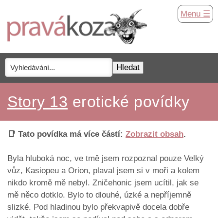
Menu ☰
Story 13
erotické povídky
📑 Tato povídka má více částí:
Zobrazit obsah
.
Byla hluboká noc, ve tmě jsem rozpoznal pouze Velký
vůz, Kasiopeu a Orion, plaval jsem si v moři a kolem
nikdo kromě mě nebyl. Zničehonic jsem ucítil, jak se
mě něco dotklo. Bylo to dlouhé, úzké a nepříjemně
slizké. Pod hladinou bylo překvapivě docela dobře