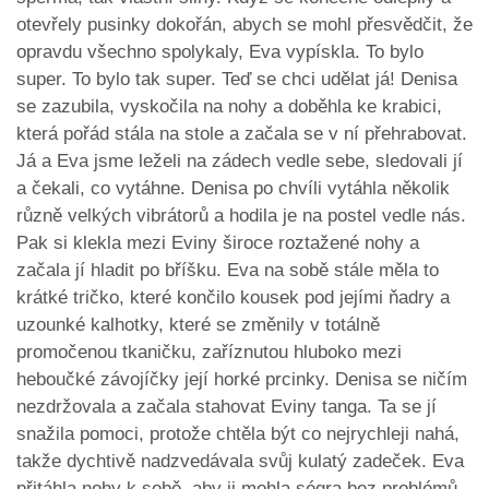
otevřely pusinky dokořán, abych se mohl přesvědčit, že
opravdu všechno spolykaly, Eva vypískla. To bylo
super. To bylo tak super. Teď se chci udělat já! Denisa
se zazubila, vyskočila na nohy a doběhla ke krabici,
která pořád stála na stole a začala se v ní přehrabovat.
Já a Eva jsme leželi na zádech vedle sebe, sledovali jí
a čekali, co vytáhne. Denisa po chvíli vytáhla několik
různě velkých vibrátorů a hodila je na postel vedle nás.
Pak si klekla mezi Eviny široce roztažené nohy a
začala jí hladit po bříšku. Eva na sobě stále měla to
krátké tričko, které končilo kousek pod jejími ňadry a
uzounké kalhotky, které se změnily v totálně
promočenou tkaničku, zaříznutou hluboko mezi
heboučké závojíčky její horké prcinky. Denisa se ničím
nezdržovala a začala stahovat Eviny tanga. Ta se jí
snažila pomoci, protože chtěla být co nejrychleji nahá,
takže dychtivě nadzvedávala svůj kulatý zadeček. Eva
přitáhla nohy k sobě, aby ji mohla ségra bez problémů