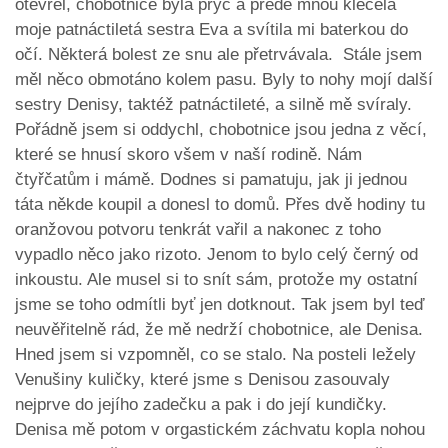
otevřel, chobotnice byla pryč a přede mnou klečela
moje patnáctiletá sestra Eva a svítila mi baterkou do
očí. Některá bolest ze snu ale přetrvávala. Stále jsem
měl něco obmotáno kolem pasu. Byly to nohy mojí další
sestry Denisy, taktéž patnáctileté, a silně mě svíraly.
Pořádně jsem si oddychl, chobotnice jsou jedna z věcí,
které se hnusí skoro všem v naší rodině. Nám
čtyřčatům i mámě. Dodnes si pamatuju, jak ji jednou
táta někde koupil a donesl to domů. Přes dvě hodiny tu
oranžovou potvoru tenkrát vařil a nakonec z toho
vypadlo něco jako rizoto. Jenom to bylo celý černý od
inkoustu. Ale musel si to snít sám, protože my ostatní
jsme se toho odmítli byť jen dotknout. Tak jsem byl teď
neuvěřitelně rád, že mě nedrží chobotnice, ale Denisa.
Hned jsem si vzpomněl, co se stalo. Na posteli ležely
Venušiny kuličky, které jsme s Denisou zasouvaly
nejprve do jejího zadečku a pak i do její kundičky.
Denisa mě potom v orgastickém záchvatu kopla nohou