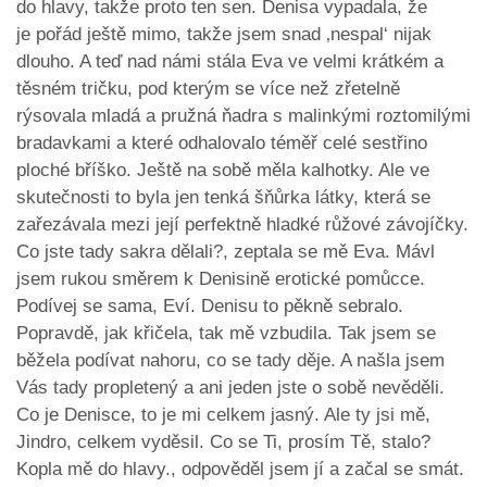
do hlavy, takže proto ten sen. Denisa vypadala, že
je pořád ještě mimo, takže jsem snad ‚nespal‘ nijak
dlouho. A teď nad námi stála Eva ve velmi krátkém a
těsném tričku, pod kterým se více než zřetelně
rýsovala mladá a pružná ňadra s malinkými roztomilými
bradavkami a které odhalovalo téměř celé sestřino
ploché bříško. Ještě na sobě měla kalhotky. Ale ve
skutečnosti to byla jen tenká šňůrka látky, která se
zařezávala mezi její perfektně hladké růžové závojíčky.
Co jste tady sakra dělali?, zeptala se mě Eva. Mávl
jsem rukou směrem k Denisině erotické pomůcce.
Podívej se sama, Eví. Denisu to pěkně sebralo.
Popravdě, jak křičela, tak mě vzbudila. Tak jsem se
běžela podívat nahoru, co se tady děje. A našla jsem
Vás tady propletený a ani jeden jste o sobě nevěděli.
Co je Denisce, to je mi celkem jasný. Ale ty jsi mě,
Jindro, celkem vyděsil. Co se Ti, prosím Tě, stalo?
Kopla mě do hlavy., odpověděl jsem jí a začal se smát.