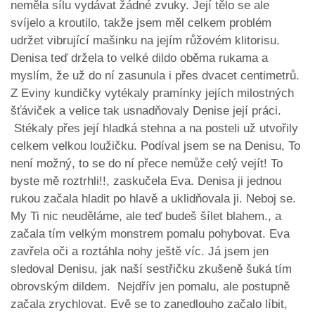
neměla sílu vydávat žádné zvuky. Její tělo se ale
svíjelo a kroutilo, takže jsem měl celkem problém
udržet vibrující mašinku na jejím růžovém klitorisu.
Denisa teď držela to velké dildo oběma rukama a
myslím, že už do ní zasunula i přes dvacet centimetrů.
Z Eviny kundičky vytékaly pramínky jejích milostných
šťáviček a velice tak usnadňovaly Denise její práci.
Stékaly přes její hladká stehna a na posteli už utvořily
celkem velkou loužičku. Podíval jsem se na Denisu, To
není možný, to se do ní přece nemůže celý vejít! To
byste mě roztrhli!!, zaskučela Eva. Denisa ji jednou
rukou začala hladit po hlavě a uklidňovala ji. Neboj se.
My Ti nic neuděláme, ale teď budeš šílet blahem., a
začala tím velkým monstrem pomalu pohybovat. Eva
zavřela oči a roztáhla nohy ještě víc. Já jsem jen
sledoval Denisu, jak naší sestřičku zkušeně šuká tím
obrovským dildem. Nejdřív jen pomalu, ale postupně
začala zrychlovat. Evě se to zanedlouho začalo líbit,