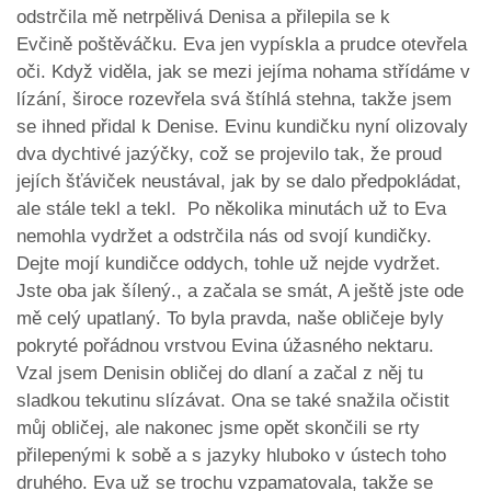
odstrčila mě netrpělivá Denisa a přilepila se k
Evčině poštěváčku. Eva jen vypískla a prudce otevřela
oči. Když viděla, jak se mezi jejíma nohama střídáme v
lízání, široce rozevřela svá štíhlá stehna, takže jsem
se ihned přidal k Denise. Evinu kundičku nyní olizovaly
dva dychtivé jazýčky, což se projevilo tak, že proud
jejích šťáviček neustával, jak by se dalo předpokládat,
ale stále tekl a tekl. Po několika minutách už to Eva
nemohla vydržet a odstrčila nás od svojí kundičky.
Dejte mojí kundičce oddych, tohle už nejde vydržet.
Jste oba jak šílený., a začala se smát, A ještě jste ode
mě celý upatlaný. To byla pravda, naše obličeje byly
pokryté pořádnou vrstvou Evina úžasného nektaru.
Vzal jsem Denisin obličej do dlaní a začal z něj tu
sladkou tekutinu slízávat. Ona se také snažila očistit
můj obličej, ale nakonec jsme opět skončili se rty
přilepenými k sobě a s jazyky hluboko v ústech toho
druhého. Eva už se trochu vzpamatovala, takže se