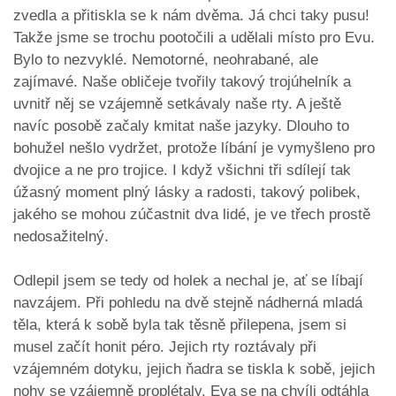
zvedla a přitiskla se k nám dvěma. Já chci taky pusu!
Takže jsme se trochu pootočili a udělali místo pro Evu.
Bylo to nezvyklé. Nemotorné, neohrabané, ale
zajímavé. Naše obličeje tvořily takový trojúhelník a
uvnitř něj se vzájemně setkávaly naše rty. A ještě
navíc posobě začaly kmitat naše jazyky. Dlouho to
bohužel nešlo vydržet, protože líbání je vymyšleno pro
dvojice a ne pro trojice. I když všichni tři sdílejí tak
úžasný moment plný lásky a radosti, takový polibek,
jakého se mohou zúčastnit dva lidé, je ve třech prostě
nedosažitelný.
Odlepil jsem se tedy od holek a nechal je, ať se líbají
navzájem. Při pohledu na dvě stejně nádherná mladá
těla, která k sobě byla tak těsně přilepena, jsem si
musel začít honit péro. Jejich rty roztávaly při
vzájemném dotyku, jejich ňadra se tiskla k sobě, jejich
nohy se vzájemně proplétaly. Eva se na chvíli odtáhla