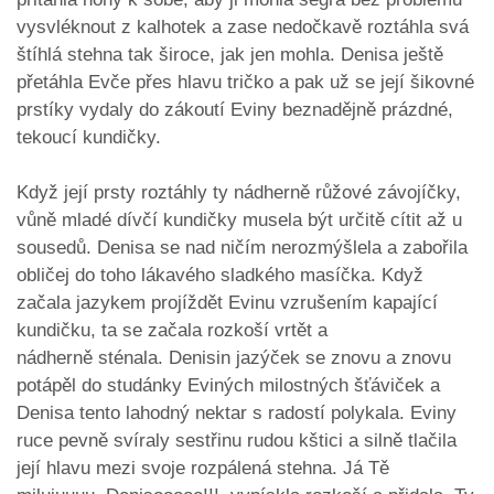
vysvléknout z kalhotek a zase nedočkavě roztáhla svá
štíhlá stehna tak široce, jak jen mohla. Denisa ještě
přetáhla Evče přes hlavu tričko a pak už se její šikovné
prstíky vydaly do zákoutí Eviny beznadějně prázdné,
tekoucí kundičky.
Když její prsty roztáhly ty nádherně růžové závojíčky,
vůně mladé dívčí kundičky musela být určitě cítit až u
sousedů. Denisa se nad ničím nerozmýšlela a zabořila
obličej do toho lákavého sladkého masíčka. Když
začala jazykem projíždět Evinu vzrušením kapající
kundičku, ta se začala rozkoší vrtět a
nádherně sténala. Denisin jazýček se znovu a znovu
potápěl do studánky Eviných milostných šťáviček a
Denisa tento lahodný nektar s radostí polykala. Eviny
ruce pevně svíraly sestřinu rudou kštici a silně tlačila
její hlavu mezi svoje rozpálená stehna. Já Tě