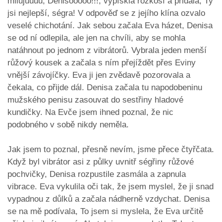
milujuuuu, Denisooooo!!!, vypískla rozkoší a přidala, Ty
jsi nejlepší, ségra! V odpověď se z jejího klína ozvalo
veselé chichotání. Jak sebou začala Eva házet, Denisa
se od ní odlepila, ale jen na chvíli, aby se mohla
natáhnout po jednom z vibrátorů. Vybrala jeden menší
růžový kousek a začala s ním přejíždět přes Eviny
vnější závojíčky. Eva ji jen zvědavě pozorovala a
čekala, co přijde dál. Denisa začala tu napodobeninu
mužského penisu zasouvat do sestřiny hladové
kundičky. Na Evče jsem ihned poznal, že nic
podobného v sobě nikdy neměla.
Jak jsem to poznal, přesně nevím, jsme přece čtyřčata.
Když byl vibrátor asi z půlky uvnitř ségřiny růžové
pochvičky, Denisa rozpustile zasmála a zapnula
vibrace. Eva vykulila oči tak, že jsem myslel, že ji snad
vypadnou z důlků a začala nádherně vzdychat. Denisa
se na mě podívala, To jsem si myslela, že Eva určitě