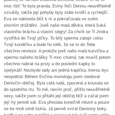
moc líbí! To byla pravda, Eviny řeči Denisu neuvěřitelně
vzrušily, takže její pohyby byly stále tvrdší a rychlejší.
Eva se naklonila blíž k ní a pokračovala ve svém
slovním dráždění. Jseš naše malá děvka, která šuká
vlastního bráchu a vlastní ségry! Za chvíli se Ti Jindra
vystříká do Tvojí pičky. To bílý sperma zatopí celou
Tvojí kundičku a bude ho tolik, že se to do Tebe
všechno nevleze. A protože jseš naše malá kurvička a
sperma našeho brášky Ti moc chutná, tak musíš potom
všechno nabrat na prsty a do poslední kapky to
spolykáš! Nezbyde tady ani jediná kapička, kterou bys
nespolkla! Během Evčina monologu jsem sledoval
Denisčin obličej. Byla celá rudá, zpocená a kousala se
do spodního rtu. To mě, nevím proč, přišlo neuvěřitelně
sexy, takže jsem si přitáhl její obličej blíž a začal jsem
její rty jemně sát. Eva přestala konečně mluvit a pouze
se ke mně silně tiskla. Já pevně svíral Denisiny boky,