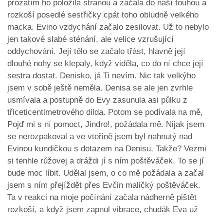
prozatím ho položila stranou a začala do naší touhou a
rozkoší posedlé sestřičky cpát toho obludně velkého
macka. Evino vzdychání začalo zesilovat. Už to nebylo
jen takové slabé sténání, ale velice vzrušující
oddychování. Její tělo se začalo třást, hlavně její
dlouhé nohy se klepaly, když viděla, co do ní chce její
sestra dostat. Denisko, já Ti nevím. Nic tak velkýho
jsem v sobě ještě neměla. Denisa se ale jen zvrhle
usmívala a postupně do Evy zasunula asi půlku z
třiceticentimetrového dilda. Potom se podívala na mě,
Pojď mi s ní pomoct, Jindro!, požádala mě. Nijak jsem
se nerozpakoval a ve vteřině jsem byl nahnutý nad
Evinou kundičkou s dotazem na Denisu, Takže? Vezmi
si tenhle růžovej a dráždi jí s ním poštěváček. To se jí
bude moc líbit. Udělal jsem, o co mě požádala a začal
jsem s ním přejíždět přes Evčin maličký poštěváček.
Ta v reakci na moje počínání začala nádherně pištět
rozkoší, a když jsem zapnul vibrace, chudák Eva už