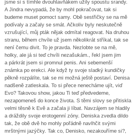
jsme si s tímhle dvouhlavňákem užily spoustu srandy.
A Jindra nevypadá, že by mohl pokračovat, tak si
budeme muset pomoct samy. Obě sestřičky se na mě
podívaly a začaly se smát. Ačkoliv byly neskutečně
vzrušující, můj pták nějak odmítal reagovat. Na druhou
stranu, během chvíle už jsem několikrát stříkal, tak se
není čemu divit. To je pravda. Nezlobte se na mě,
holky, ale já si teď chvíli nezašukám., řekl jsem jim
a párkrát jsem si promnul penis. Ani sebemenší
známka po erekci. Ale když ty svoje sladký kundičky
pěkně rozpálíte, tak se mi možná ještě postaví. Denisa
nadšeně zatleskala. To si přece nenecháme ujít, viď
Evo? Takovou show, jakou Ti teď předvedeme,
nezapomeneš do konce života. S těmi slovy se přitiskla
velmi těsně k Evě a začala ji líbat. Navzájem se hladily
a dráždily svoje erotogenní zóny. Deniska zvedla dildo
tak, že obě dvě ho mohly pořádně navlhčit svými
mrštnými jazýčky. Tak co, Denisko, nezakouříme si?,