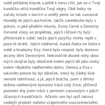
sobě pořádnej klacek a ještě k tomu cítit, jak se o Tvoji
kundičku otírá kundička Tvojí ségry. Obě holky se
začaly kroutit v bocích a umělý penis se tak zasouval
hlouběji do jejich pochviček, takže zanedlouho byly v
poloze, o jaké předtím mluvily. Eviny černé a Denisiny
červené vlasy se proplétaly, jejich růžové rty byly
přitisknuté k sobě, takže jejich jazýčky mohly rejdit v
puse té druhé. Jejich nádherná, kulatá ňadra se tiskla k
sobě a bradavky Evy, která byla vespod, byly doslova
drceny těmi Denisinými. Nekonečně dlouhé nohy obou
mých dvojčat byly obtočené kolem jejich těl jako stuhy
kolem nějakého nádherného dárku. Denisa a Eva v
takovéto poloze by byl dáreček, který by žádný kluk
nemohl odmítnout, a já, jejich brácha, jsem s těmito
dvěma nádhernými bytostmi trávil celý život, přičemž
poslední dny jsem trávil s penisem zasunutým v jejich
úžasných kundičkách. Ačkoliv sex byl spíš takový
vedlejší produkt našeho vzájemného sourozeneckého