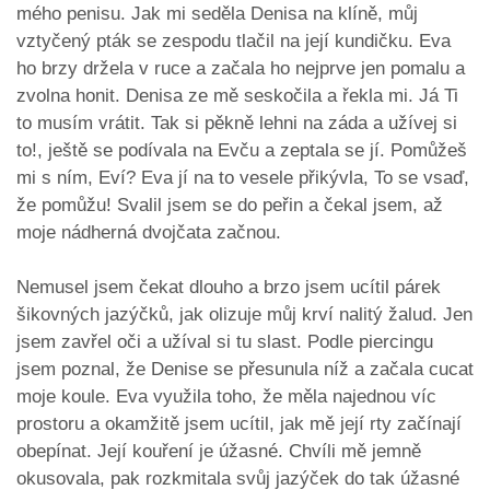
mého penisu. Jak mi seděla Denisa na klíně, můj
vztyčený pták se zespodu tlačil na její kundičku. Eva
ho brzy držela v ruce a začala ho nejprve jen pomalu a
zvolna honit. Denisa ze mě seskočila a řekla mi. Já Ti
to musím vrátit. Tak si pěkně lehni na záda a užívej si
to!, ještě se podívala na Evču a zeptala se jí. Pomůžeš
mi s ním, Eví? Eva jí na to vesele přikývla, To se vsaď,
že pomůžu! Svalil jsem se do peřin a čekal jsem, až
moje nádherná dvojčata začnou.
Nemusel jsem čekat dlouho a brzo jsem ucítil párek
šikovných jazýčků, jak olizuje můj krví nalitý žalud. Jen
jsem zavřel oči a užíval si tu slast. Podle piercingu
jsem poznal, že Denise se přesunula níž a začala cucat
moje koule. Eva využila toho, že měla najednou víc
prostoru a okamžitě jsem ucítil, jak mě její rty začínají
obepínat. Její kouření je úžasné. Chvíli mě jemně
okusovala, pak rozkmitala svůj jazýček do tak úžasné