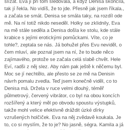
slízat. Eva ji při tom sledovala, a když Denisa skončila,
tak jí řekla. No vidíš, že to jde. Přesně jak jsem říkala.,
a začala se smát. Denisa se smála taky, na rozdíl ode
mě. Na ní totiž nikdo neseděl. Holky se zklidnily, Eva
na mě stále seděla a Denisa došla ke stolu, kde stále
krabice s jejími erotickými pomůckami. Víte, co je
tohle?, zeptala se nás. Já bohužel přes Evu neviděl, o
čem mluví, ale poznal jsem na ní, že to bude něco
zajímavého, protože se začala celá slabě chvět. Hele
Eví, radši z něj slez. Aby nám pak ještě k něčemu byl.
Moc se jí nechtělo, ale přesto se ze mě na Denisin
návrh pomalu zvedla. Teď jsem konečně viděl, co to
Denisa má. Držela v ruce velmi dlouhý, téměř
půlmetrový, červený vibrátor, co byl na obou koncích
rozšířený a který měl po obvodu spoustu výstupků,
takže mohl velice efektivně dráždit úzké dírky
vzrušených holčiček. Eva na něj zvědavě koukala. Je
to, co si myslím, že to je? No jasně, ségra. Kamila a já