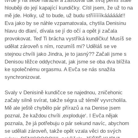
tvrdě ji na sebe narážel a zasouval tak svůj penis stále
hlouběji do její kapající kundičky. Cítil jsem, že už to na
mě jde. Holky, už to bude, už budu střííííííkáááááát!!
Eva jako by se náhle vzpamatovala, chytila Denisinu
hlavu do dlaní, dívala se jí do očí a opět ji začala
provokovat. Teď Ti brácha vystříká kundičku! Musíš se
udělat zároveň s ním, rozumíš mi? Uděláš se ve
stejnou chvíli jako Jindra, je to jasný?? Začali jsme s
Denisou těžce oddychovat, jak jsme se oba dva blížila
ke společnému orgasmu. A Evča se nás snažila
synchronizovat.
Svaly v Denisině kundičce se najednou, zničehonic
začaly silně svírat, takže ségra už téměř vyvrcholila.
Mě ale ještě chybělo pár přírazů a na Denise jsem
poznal, že každou chvíli ‚exploduje‘. I Evča nějak
poznala, že já potřebuju o pár sekund navíc, abychom
se udělali zároveň, takže opět vzala věci do svých