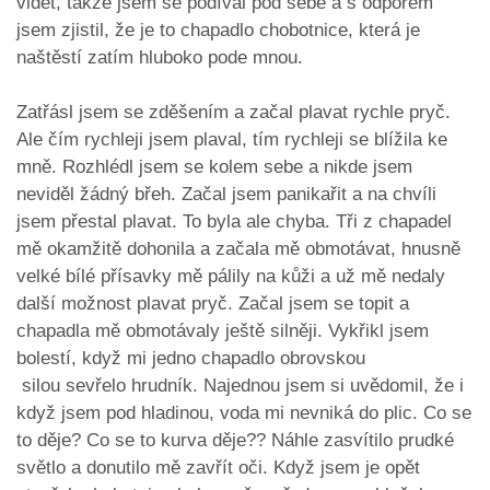
vidět, takže jsem se podíval pod sebe a s odporem
jsem zjistil, že je to chapadlo chobotnice, která je
naštěstí zatím hluboko pode mnou.
Zatřásl jsem se zděšením a začal plavat rychle pryč.
Ale čím rychleji jsem plaval, tím rychleji se blížila ke
mně. Rozhlédl jsem se kolem sebe a nikde jsem
neviděl žádný břeh. Začal jsem panikařit a na chvíli
jsem přestal plavat. To byla ale chyba. Tři z chapadel
mě okamžitě dohonila a začala mě obmotávat, hnusně
velké bílé přísavky mě pálily na kůži a už mě nedaly
další možnost plavat pryč. Začal jsem se topit a
chapadla mě obmotávaly ještě silněji. Vykřikl jsem
bolestí, když mi jedno chapadlo obrovskou
silou sevřelo hrudník. Najednou jsem si uvědomil, že i
když jsem pod hladinou, voda mi nevniká do plic. Co se
to děje? Co se to kurva děje?? Náhle zasvítilo prudké
světlo a donutilo mě zavřít oči. Když jsem je opět