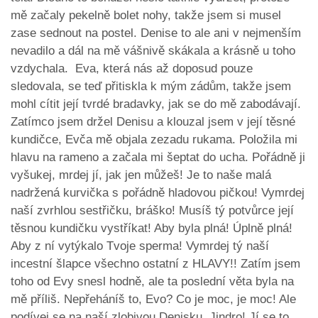
mě začaly pekelně bolet nohy, takže jsem si musel
zase sednout na postel. Denise to ale ani v nejmenším
nevadilo a dál na mě vášnivě skákala a krásně u toho
vzdychala. Eva, která nás až doposud pouze
sledovala, se teď přitiskla k mým zádům, takže jsem
mohl cítit její tvrdé bradavky, jak se do mě zabodávají.
Zatímco jsem držel Denisu a klouzal jsem v její těsné
kundičce, Evča mě objala zezadu rukama. Položila mi
hlavu na rameno a začala mi šeptat do ucha. Pořádně ji
vyšukej, mrdej jí, jak jen můžeš! Je to naše malá
nadržená kurvička s pořádně hladovou pičkou! Vymrdej
naší zvrhlou sestřičku, bráško! Musíš tý potvůrce její
těsnou kundičku vystříkat! Aby byla plná! Úplně plná!
Aby z ní vytýkalo Tvoje sperma! Vymrdej tý naší
incestní šlapce všechno ostatní z HLAVY!! Zatím jsem
toho od Evy snesl hodně, ale ta poslední věta byla na
mě příliš. Nepřeháníš to, Evo? Co je moc, je moc! Ale
podívej se na naší zlobivou Denisku, Jindro! Jí se to