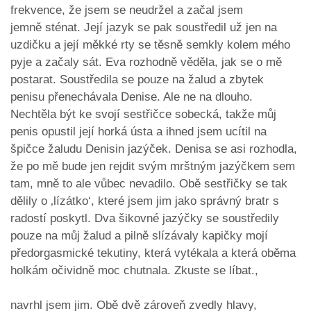
frekvence, že jsem se neudržel a začal jsem
jemně sténat. Její jazyk se pak soustředil už jen na
uzdičku a její měkké rty se těsně semkly kolem mého
pyje a začaly sát. Eva rozhodně věděla, jak se o mě
postarat. Soustředila se pouze na žalud a zbytek
penisu přenechávala Denise. Ale ne na dlouho.
Nechtěla být ke svojí sestřičce sobecká, takže můj
penis opustil její horká ústa a ihned jsem ucítil na
špičce žaludu Denisin jazýček. Denisa se asi rozhodla,
že po mě bude jen rejdit svým mrštným jazýčkem sem
tam, mně to ale vůbec nevadilo. Obě sestřičky se tak
dělily o ‚lízátko‘, které jsem jim jako správný bratr s
radostí poskytl. Dva šikovné jazýčky se soustředily
pouze na můj žalud a pilně slízávaly kapičky mojí
předorgasmické tekutiny, která vytékala a která oběma
holkám očividně moc chutnala. Zkuste se líbat.,
navrhl jsem jim. Obě dvě zároveň zvedly hlavy,