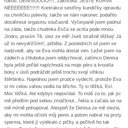
rukou. DENISOOOO!!!!, zakřičela. JEŠTĚ KURVA
NÉÉÉÉÉÉÉ!!!!!!! Kontrakce sestřiny kundičky opravdu
na chviličku polevily, takže se nám nakonec podařilo
dosáhnout orgasmu současně. Vyčerpaně jsem padnul
na záda, takže chudinka Evča se ocitla pode mnou.
Jindro, prosím Tě, slez ze mě! Jseš strašně těžkej! Já
už to nevydržííím!!, pištěla. Z posledních sil jsem se
nadzvedl, aby se Eva mohla dostat ven. Ležel jsem na
zádech a zhluboka jsem oddychoval, zatímco Denisa
byla ještě pořád napíchnutá na moje péro a kroutila
boky v úsilí podráždit ještě trochu svojí vlhkou
štěrbinku. Najednou jsem prudce vydechl, protože Eva
si mi celou vahou sedla na břicho. Ty si těžká, Eví.
Moc těžká. Ale kdybys nepovídal. To máš za to, jak jsi
mě předtím pod sebou zmáčknul., řekla a začala se na
mě mírně pohupovat. Alespoň že Denisa ze mě slezla,
aby mi mohla očistit můj penis a potom nabrat na prsty
sperma, které jí vytékalo z pičky a pečlivě ho tak