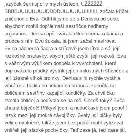
jazýček šermující v mých ústech. UŽŽŽŽŽŽ
BBBBUUUUUUUUDDDDUUUUUUU!!!!!!!!, začala křičet
zničehonic Eva. Odtrhli jsme se s Denisou od sebe,
abychom mohli dopřát naší sestřičce nádherný
orgasmus. Denisa opět svírala dildo oběma rukama a
prudce s ním Evu šukala, já jsem začal masírovat
Evina nádherná ňadra a střídavě jsem líbal a sál její
rozkošné bradavky, abych ještě zvýšil její rozkoš. Eva
s vášnivým výkřikem dospěla k vyvrcholení, které
doprovázelo prudký výstřik jejích milostných šťáviček z
její úžasně vlhké prcinky. Denisa z ní rychle vytáhla
vibrátor a hodila ho někam na stranu a zabořila se
obličejem sestřiny kapající kundičky. Za chviličku
zvedla obličej a podívala se na mě. Chceš taky? Evča
chutná báječně! Přikývl jsem a nedočkavě jsem ponořil
jazyk mezi její mokré závojíčky. Svaly její pičky byly
velice uvolněné, takže jsem bez potíží mohl vylizovat
vnitřek její sladké pochvičky. Teď zase já, teď zase já!,