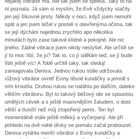
nějakej vibrátor má. Ale tak jsem se spletla. Taky to na
ní poznala. Já sám si myslím, že Evě vždycky stačily
jen její šikovné prsty. Někdy v noci, když jsem nemohl
spát a jen jsem ležel v posteli s otevřenýma očima, tak
se její dýchání najednou zrychlilo apo několika
minutách bylo zase takové klidné a pokojné. Ale nic
jiného, žádné vibrace jsem nikdy neslyšel. Ale určitě se
jí to moc líbí, že jo? Tak to, co jí udělám teď, se jí bude
líbit ještě víc! A Tobě určitě taky, tak sleduj!
zareagovala Denisa. Jednou rukou stále udržovala
růžový vibrátor uvnitř Eviny těsné kundičky a jemně s
ním kroutila. Druhou rukou se natáhla po dalším, daleko
větším vibrátoru. Byl to takový béžový obr se spoustou
umělých cévek a s ještě masivnějším žaludem, o dost
větší a tlustší než můj ztopořený penis. Ten byl
momentálně stále ještě měkký a vyčerpaný. Ale při
pohledu na dvě nahé dívky se pomalu začal probouzet.
Denisa vytáhla menší vibrátor z Eviny kundičky a