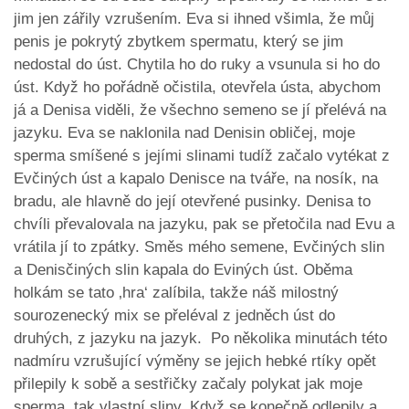
jim jen zářily vzrušením. Eva si ihned všimla, že můj
penis je pokrytý zbytkem spermatu, který se jim
nedostal do úst. Chytila ho do ruky a vsunula si ho do
úst. Když ho pořádně očistila, otevřela ústa, abychom
já a Denisa viděli, že všechno semeno se jí přelévá na
jazyku. Eva se naklonila nad Denisin obličej, moje
sperma smíšené s jejími slinami tudíž začalo vytékat z
Evčiných úst a kapalo Denisce na tváře, na nosík, na
bradu, ale hlavně do její otevřené pusinky. Denisa to
chvíli převalovala na jazyku, pak se přetočila nad Evu a
vrátila jí to zpátky. Směs mého semene, Evčiných slin
a Denisčiných slin kapala do Eviných úst. Oběma
holkám se tato ‚hra‘ zalíbila, takže náš milostný
sourozenecký mix se přeléval z jedněch úst do
druhých, z jazyku na jazyk. Po několika minutách této
nadmíru vzrušující výměny se jejich hebké rtíky opět
přilepily k sobě a sestřičky začaly polykat jak moje
sperma, tak vlastní sliny. Když se konečně odlepily a