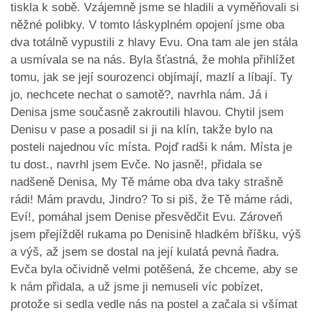
tiskla k sobě. Vzájemně jsme se hladili a vyměňovali si
něžné polibky. V tomto láskyplném opojení jsme oba
dva totálně vypustili z hlavy Evu. Ona tam ale jen stála
a usmívala se na nás. Byla šťastná, že mohla přihlížet
tomu, jak se její sourozenci objímají, mazlí a líbají. Ty
jo, nechcete nechat o samotě?, navrhla nám. Já i
Denisa jsme současně zakroutili hlavou. Chytil jsem
Denisu v pase a posadil si ji na klín, takže bylo na
posteli najednou víc místa. Pojď radši k nám. Místa je
tu dost., navrhl jsem Evče. No jasně!, přidala se
nadšeně Denisa, My Tě máme oba dva taky strašně
rádi! Mám pravdu, Jindro? To si piš, že Tě máme rádi,
Eví!, pomáhal jsem Denise přesvědčit Evu. Zároveň
jsem přejížděl rukama po Denisině hladkém bříšku, výš
a výš, až jsem se dostal na její kulatá pevná ňadra.
Evča byla očividně velmi potěšená, že chceme, aby se
k nám přidala, a už jsme ji nemuseli víc pobízet,
protože si sedla vedle nás na postel a začala si všímat