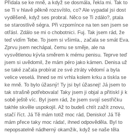
Přidala se ke mně, a když se dosmála, řekla mi. Tak to
se Ti v hlavě pěkně rozsvítilo, co? Ale vypadal jsi dost
vyděšeně, když ses probral. Něco se Ti zdálo?, ptala
se starostlivě ségra. Při vzpomínce na ten sen jsem se
otřásl. Zdálo se mi o chobotnici. Fuj. Tak jsem rád, že
teď vidím Tebe. To jsem si všimla., začala se smát Eva.
Zprvu jsem nechápal, čemu se směje, ale na
vysvětlenou kývla směrem k mému penisu. Teprve teď
jsem si uvědomil, že mám péro jako kámen. Denisa už
se také začala probírat ze své ztráty vědomí a byla
velice veselá. Ihned se mi vrhla kolem krku a tiskla se
ke mně. To bylo úžasný! Ty jsi byl úžasnej! Já jsem to
tak strašně potřebovala! Taky jsem ji objal a přitiskl ji k
sobě ještě víc. Byl jsem rád, že jsem svojí sestřičku
takhle skvěle uspokojil. Až to budeš chtít zažít znovu,
stačí říct. Já Tě mám totiž moc rád, Denisko! Já Tě
mám přece taky moc ráda!, ihned odpověděla. Byl to
nepopsatelně nádherný okamžik, když se naše těla