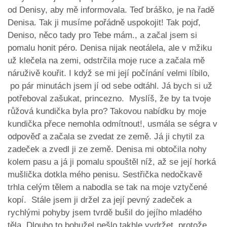
od Denisy, aby mě informovala. Teď bráško, je na řadě
Denisa. Tak ji musíme pořádně uspokojit! Tak pojď,
Deniso, něco tady pro Tebe mám., a začal jsem si
pomalu honit péro. Denisa nijak neotálela, ale v mžiku
už klečela na zemi, odstrčila moje ruce a začala mě
náruživě kouřit. I když se mi její počínání velmi líbilo,
po pár minutách jsem jí od sebe odtáhl. Já bych si už
potřeboval zašukat, princezno. Myslíš, že by ta tvoje
růžová kundička byla pro? Takovou nabídku by moje
kundička přece nemohla odmítnout!, usmála se ségra v
odpověď a začala se zvedat ze země. Já ji chytil za
zadeček a zvedl ji ze země. Denisa mi obtočila nohy
kolem pasu a já ji pomalu spouštěl níž, až se její horká
mušlička dotkla mého penisu. Sestřička nedočkavě
trhla celým tělem a nabodla se tak na moje vztyčené
kopí. Stále jsem ji držel za její pevný zadeček a
rychlými pohyby jsem tvrdě bušil do jejího mladého
těla. Dlouho to bohužel nešlo takhle vydržet, protože