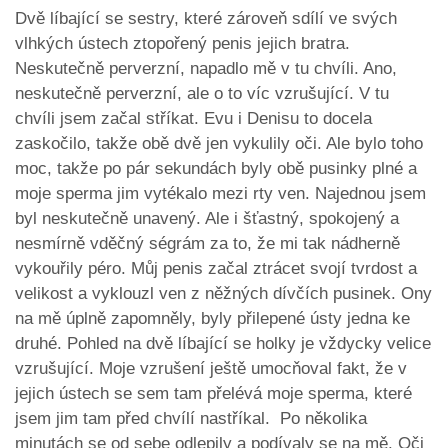
Dvě líbající se sestry, které zároveň sdílí ve svých
vlhkých ústech ztopořený penis jejich bratra.
Neskutečně perverzní, napadlo mě v tu chvíli. Ano,
neskutečně perverzní, ale o to víc vzrušující. V tu
chvíli jsem začal stříkat. Evu i Denisu to docela
zaskočilo, takže obě dvě jen vykulily oči. Ale bylo toho
moc, takže po pár sekundách byly obě pusinky plné a
moje sperma jim vytékalo mezi rty ven. Najednou jsem
byl neskutečně unavený. Ale i šťastný, spokojený a
nesmírně vděčný ségrám za to, že mi tak nádherně
vykouřily péro. Můj penis začal ztrácet svojí tvrdost a
velikost a vyklouzl ven z něžných dívčích pusinek. Ony
na mě úplně zapomněly, byly přilepené ústy jedna ke
druhé. Pohled na dvě líbající se holky je vždycky velice
vzrušující. Moje vzrušení ještě umocňoval fakt, že v
jejich ústech se sem tam přelévá moje sperma, které
jsem jim tam před chvílí nastříkal. Po několika
minutách se od sebe odlepily a podívaly se na mě. Oči