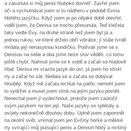
a zasunula si můj penis hluboko dovnitř. Zavřel jsem
oči a vychutnával jsem si tu nádheru v podobě Evina
hbitého jazýčku. Když jsem je po nějaké době otevřel,
viděl jsem, že Denisa se trochu přesunula. Teď klečela
taky vedle Evy, na druhé straně než jsem byl já a
jednou rukou, ve které drželo obří vibrátor, jí stále tvrdě
mrdala její nenasytnou kundičku. Podívali jsme se s
Denisou na sebe a oba jsme beze slov věděli, co tomu
ještě chybí. Nahnuli jsme se k sobě a začali se hladově
líbat. Denisa mi vrazila jazyk do úst, já jsem ho stiskl
rty a začal ho sát. Nedala se a začala se dobývat
hlouběji. Když mě začala lechtat na patře, nemohl jsem
to vydržet a musel jsem stisk na jejím jazyku povolit.
Nenechal jsem jí vydechnout, protože jsem zaútočil
svým jazykem na ten její. Naše jazyky se splétaly a
ovíjely nekonečně dlouhou dobu. Úplně jsem zapomněl
na okolní svět, vnímal jsem jen Evčiny horké a měkké
rty svírající můj pulsující penis a Denisin hbitý a mrštný