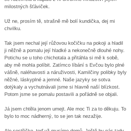
milostných šťáviček.
Už ne, prosím tě, strašně mě bolí kundička, dej mi
chvilku.
Tak jsem nechal její růžovou kočičku na pokoji a hladil
ji něžně a pomalu její hladké a nekonečně dlouhé nohy.
Potichu se u toho chichotala a přitáhla si mě k sobě,
aby mě mohla políbit. Zatímco líbání s Evčou bylo plné
vášně, naléhavosti a náruživosti, Kamilčiny polibky byly
něžné, láskyplné a jemné. Naše jazyky se sotva
dotýkaly a vychutnávali jsme si hlavně naší blízkost.
Potom jsme se pomalu postavili a pořádně se objali.
Já jsem chtěla jenom umejt. Ale moc Ti za to děkuju. To
bylo to moc nádherný, to se jen tak nezažije.
Ale sestřičko, teď už musíme domů. Ještě by nás tady