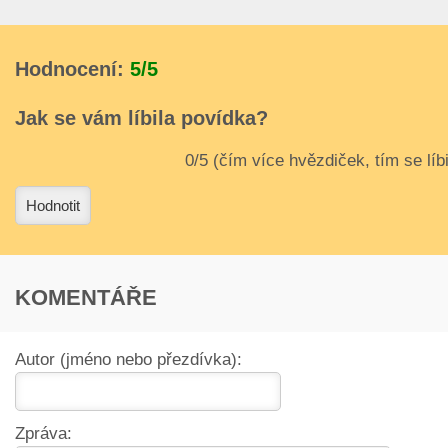
Hodnocení:
5/5
Jak se vám líbila povídka?
3
4
Hodnotit
KOMENTÁŘE
Autor (jméno nebo přezdívka):
Zpráva: