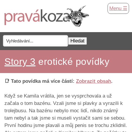
Menu ☰
Story 3
erotické povídky
📑 Tato povídka má více částí:
Zobrazit obsah
.
Když se Kamila vrátila, jen se vysprchovala a už
začala o tom bazénu. Vzali jsme si plavky a vyrazili k
trolejbusu. Na bazénu nebylo moc lidí, nikdo známý
tam nebyl a tak jsme si museli vystačit sami se sebou.
První hodinu jsme plavali a můj penis se trochu zklidnil.