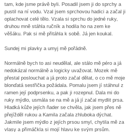
tam, kde jsme právě byli. Posadil jsem ji do sprchy a
pustil na ní vodu. Vzal jsem sprchovou hadici a začal ji
oplachovat celé tělo. Vzala si sprchu do jedné ruky,
druhou mně stáhla ručník a hodila ho na zem ke
věšáku. Pak si mě přitáhla k sobě. Já jen koukal.
Sundej mi plavky a umyj mě pořádně.
Normálně bych to asi neudělal, ale stálo mě péro a já
nedokázal normálně a logicky uvažovat. Mozek mě
přestal poslouchat a já proto začal dělat, o co mě moje
blonďatá sestřička požádala. Pomalu jsem jí stáhnul z
ramen její podprsenku, a pak ji rozepnul. Dala mi do
ruky mýdlo, usmála se na mě a já jí začal mydlit prsa.
Hladká kůže jejích ňader se chvěla, jak jsem přes ně
přejížděl rukou a Kamila začala zhluboka dýchat.
Jakmile jsem mýdlo z jejích prsou smyl, chytila mě za
vlasy a přimáčkla si mojí hlavu ke svým prsům.