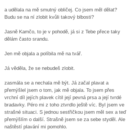
a udělala na mě smutný obličej. Co jsem měl dělat?
Budu se na ní zlobit kvůli takový blbosti?
Jasně Kamčo, to je v pohodě, já si z Tebe přece taky
dělám často srandu.
Jen mě objala a políbila mě na tvář.
Já věděla, že se nebudeš zlobit.
zasmála se a nechala mě být. Já začal plavat a
přemýšlel jsem o tom, jak mě objala. To jsem přes
vrchní díl jejích plavek cítil její pevná prsa a její tvrdé
bradavky. Péro mi z toho ztvrdlo ještě víc. Byl jsem ve
strašné situaci. S jednou sestřičkou jsem měl sex a teď
přemýšlím o další. Strašně jsem se za sebe styděl. Ale
naštěstí plavání mi pomohlo.