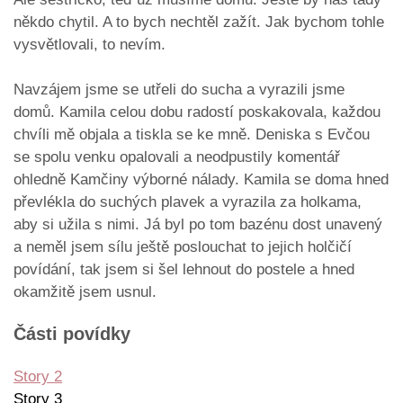
někdo chytil. A to bych nechtěl zažít. Jak bychom tohle
vysvětlovali, to nevím.
Navzájem jsme se utřeli do sucha a vyrazili jsme
domů. Kamila celou dobu radostí poskakovala, každou
chvíli mě objala a tiskla se ke mně. Deniska s Evčou
se spolu venku opalovali a neodpustily komentář
ohledně Kamčiny výborné nálady. Kamila se doma hned
převlékla do suchých plavek a vyrazila za holkama,
aby si užila s nimi. Já byl po tom bazénu dost unavený
a neměl jsem sílu ještě poslouchat to jejich holčičí
povídání, tak jsem si šel lehnout do postele a hned
okamžitě jsem usnul.
Části povídky
Story 2
Story 3