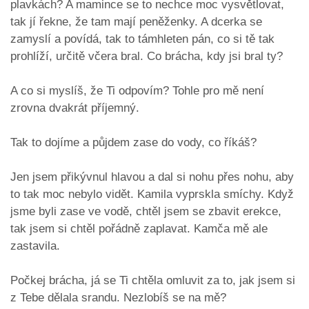
plavkách? A mamince se to nechce moc vysvětlovat,
tak jí řekne, že tam mají peněženky. A dcerka se
zamyslí a povídá, tak to támhleten pán, co si tě tak
prohlíží, určitě včera bral. Co brácha, kdy jsi bral ty?
A co si myslíš, že Ti odpovím? Tohle pro mě není
zrovna dvakrát příjemný.
Tak to dojíme a půjdem zase do vody, co říkáš?
Jen jsem přikývnul hlavou a dal si nohu přes nohu, aby
to tak moc nebylo vidět. Kamila vyprskla smíchy. Když
jsme byli zase ve vodě, chtěl jsem se zbavit erekce,
tak jsem si chtěl pořádně zaplavat. Kamča mě ale
zastavila.
Počkej brácha, já se Ti chtěla omluvit za to, jak jsem si
z Tebe dělala srandu. Nezlobíš se na mě?