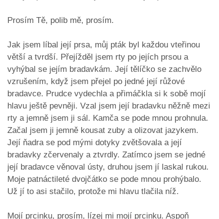
Prosím Tě, polib mě, prosím.
Jak jsem líbal její prsa, můj pták byl každou vteřinou
větší a tvrdší. Přejížděl jsem rty po jejích prsou a
vyhýbal se jejím bradavkám. Její tělíčko se zachvělo
vzrušením, když jsem přejel po jedné její růžové
bradavce. Prudce vydechla a přimáčkla si k sobě mojí
hlavu ještě pevněji. Vzal jsem její bradavku něžně mezi
rty a jemně jsem ji sál. Kamča se pode mnou prohnula.
Začal jsem ji jemně kousat zuby a olizovat jazykem.
Její ňadra se pod mými dotyky zvětšovala a její
bradavky zčervenaly a ztvrdly. Zatímco jsem se jedné
její bradavce věnoval ústy, druhou jsem jí laskal rukou.
Moje patnáctileté dvojčátko se pode mnou prohýbalo.
Už jí to asi stačilo, protože mi hlavu tlačila níž.
Mojí prcinku, prosím, lízej mi mojí prcinku. Aspoň