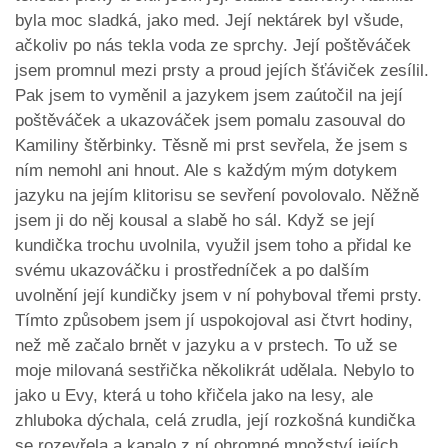
byla moc sladká, jako med. Její nektárek byl všude,
ačkoliv po nás tekla voda ze sprchy. Její poštěváček
jsem promnul mezi prsty a proud jejích šťáviček zesílil.
Pak jsem to vyměnil a jazykem jsem zaútočil na její
poštěváček a ukazováček jsem pomalu zasouval do
Kamiliny štěrbinky. Těsně mi prst sevřela, že jsem s
ním nemohl ani hnout. Ale s každým mým dotykem
jazyku na jejím klitorisu se sevření povolovalo. Něžně
jsem ji do něj kousal a slabě ho sál. Když se její
kundička trochu uvolnila, využil jsem toho a přidal ke
svému ukazováčku i prostředníček a po dalším
uvolnění její kundičky jsem v ní pohyboval třemi prsty.
Tímto způsobem jsem jí uspokojoval asi čtvrt hodiny,
než mě začalo brnět v jazyku a v prstech. To už se
moje milovaná sestřička několikrát udělala. Nebylo to
jako u Evy, která u toho křičela jako na lesy, ale
zhluboka dýchala, celá zrudla, její rozkošná kundička
se rozevřela a kapalo z ní ohromné množství jejích