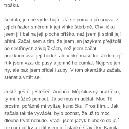
trošku.
šeptala, jemně vydechujíc. Já se pomalu přesouval z
jejích ňader směrem k její vlhké štěrbině. Chviličku
jsem jí líbal na její ploché bříško, než jsem jí splnil její
přání. Začal jsem s tím, že jsem jen jazykem přejížděl
po sestřiných závojíčkách, než jsem začal
prozkoumávat její horké, ale vlhké masíčko. Jeden její
rtík jsem vzal do pusy a jemně ho cumlal. Nejprve jen
rty, ale pak jsem přidal i zuby. V tom okamžiku začala
sténat a vrtět se.
Ještě, ještě, ještěěěě. Anóóóó. Můj šikovný bratříčku,
ty mi můžeš pomoct. Já se musím udělat. Moc Tě
prosím, pořádně mi vylízej kundičku. Prosíííím... Jak
začala takhle vyvádět, bylo poznat, že už to moc
dlouho trvat nebude. Vrazil jsem jazyk hluboko do její
tekoucí pičky a cítil jsem její sladké šťávičky. Kamila