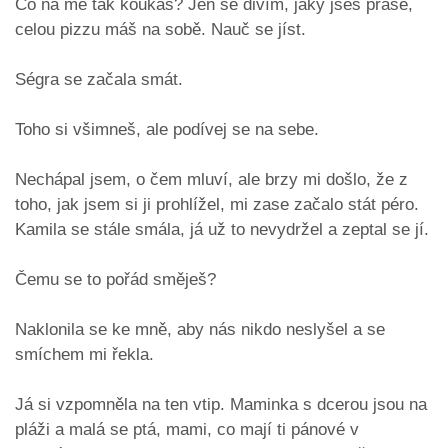
Co na mě tak koukáš? Jen se divím, jaký jseš prase,
celou pizzu máš na sobě. Nauč se jíst.
Ségra se začala smát.
Toho si všimneš, ale podívej se na sebe.
Nechápal jsem, o čem mluví, ale brzy mi došlo, že z
toho, jak jsem si ji prohlížel, mi zase začalo stát péro.
Kamila se stále smála, já už to nevydržel a zeptal se jí.
Čemu se to pořád směješ?
Naklonila se ke mně, aby nás nikdo neslyšel a se
smíchem mi řekla.
Já si vzpomněla na ten vtip. Maminka s dcerou jsou na
pláži a malá se ptá, mami, co mají ti pánové v