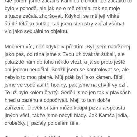
Ale potom jsme začali s Kamilou blbnout. Ze začátku to
bylo v pohodě, ale jak se o mě otírala, tak se moje
situace začala zhoršovat. Kdykoli se mě její vlhké
štíhlé tělíčko dotklo, tak jsem si sestry začal všímat
víc jako sexuálního objektu.
Mnohem víc, než kdykoliv předtím. Byl jsem nadrženej
jako pes, od rána jsme s Evou už dvakrát šukali, ale
pokaždé nám do toho někdo vlezl, a já se proto ještě
ani jednou neudělal. Snažil jsem se kontrolovat se, ale
nebylo to moc platné. Můj pták byl jako kámen. Blbli
jsme ve vodě asi tři hodiny, pak jsme na chvíli vylezli.
To už bylo kolem čtvrtý. Seděli jsme jen tak v plavkách
hned u bazénu a odpočívali. Mají to tam dobře
zařízené, člověk si tam může koupit pizzu a spoustu
jiných věcí, takže jsme nebyli hlady. Jak Kamča jedla,
drobečky ji padaly po celém těle.