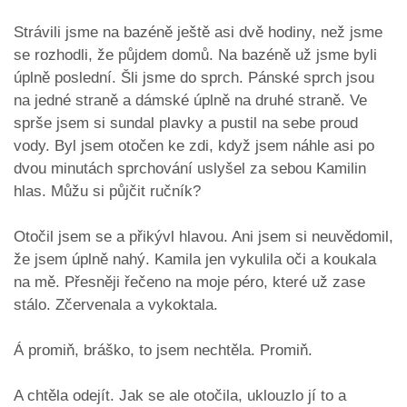
Strávili jsme na bazéně ještě asi dvě hodiny, než jsme
se rozhodli, že půjdem domů. Na bazéně už jsme byli
úplně poslední. Šli jsme do sprch. Pánské sprch jsou
na jedné straně a dámské úplně na druhé straně. Ve
sprše jsem si sundal plavky a pustil na sebe proud
vody. Byl jsem otočen ke zdi, když jsem náhle asi po
dvou minutách sprchování uslyšel za sebou Kamilin
hlas. Můžu si půjčit ručník?
Otočil jsem se a přikývl hlavou. Ani jsem si neuvědomil,
že jsem úplně nahý. Kamila jen vykulila oči a koukala
na mě. Přesněji řečeno na moje péro, které už zase
stálo. Zčervenala a vykoktala.
Á promiň, bráško, to jsem nechtěla. Promiň.
A chtěla odejít. Jak se ale otočila, uklouzlo jí to a