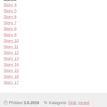
Story 4
Story 5
Story 6
Story 7
Story 8
Story 9
Story 10
Story 11
Story 12
Story 13
Story 14
Story 15
Story 16
Story 17
🕙 Přidáno
3.6.2019
📂 Kategorie:
Orál
,
Incest