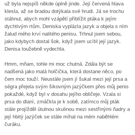
už byla nejspíš někde úplně jinde. Její červená hlava
klesla, až se bradou dotýkala své hrudi. Já se trochu
stáhnul, abych mohl vzápětí přiblížit ptáka k jejím
dychtivým rtům. Deniska vyplázla jazyk a objela s ním
žalud mého krví nalitého penisu. Trhnul jsem sebou,
jako kdybych dostal šok, když jsem ucítil její jazyk.
Denisa toužebně vydechla.
Hmm, mňam, tohle mi moc chutná. Zdála být se
nadšená jako malá holčička, která dostane něco, po
čem moc touží. Neustále jsem jí šukal mezi její prsa a
ségra přejela svým šikovným jazýčkem přes můj penis
pokaždé, když byl v dosahu jejího obličeje. Vzala si
prsa do dlaní, zmáčkla je k sobě, zatímco můj pták
stále projížděl útulnou skulinou mezi sestřinými ňadry a
její hbitý jazýček se stále míhal na mém naběhlém
čuráku.