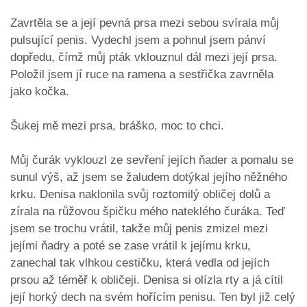
Zavrtěla se a její pevná prsa mezi sebou svírala můj
pulsující penis. Vydechl jsem a pohnul jsem pánví
dopředu, čímž můj pták vklouznul dál mezi její prsa.
Položil jsem jí ruce na ramena a sestřička zavrněla
jako kočka.
Šukej mě mezi prsa, bráško, moc to chci.
Můj čurák vyklouzl ze sevření jejích ňader a pomalu se
sunul výš, až jsem se žaludem dotýkal jejího něžného
krku. Denisa naklonila svůj roztomilý obličej dolů a
zírala na růžovou špičku mého nateklého čuráka. Teď
jsem se trochu vrátil, takže můj penis zmizel mezi
jejími ňadry a poté se zase vrátil k jejímu krku,
zanechal tak vlhkou cestičku, která vedla od jejích
prsou až téměř k obličeji. Denisa si olízla rty a já cítil
její horký dech na svém hořícím penisu. Ten byl již celý