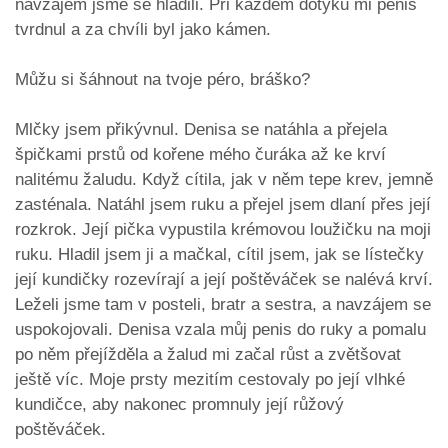
navzájem jsme se hladili. Při každém dotyku mi penis
tvrdnul a za chvíli byl jako kámen.
Můžu si šáhnout na tvoje péro, bráško?
Mlčky jsem přikývnul. Denisa se natáhla a přejela
špičkami prstů od kořene mého čuráka až ke krví
nalitému žaludu. Když cítila, jak v něm tepe krev, jemně
zasténala. Natáhl jsem ruku a přejel jsem dlaní přes její
rozkrok. Její pička vypustila krémovou loužičku na moji
ruku. Hladil jsem ji a mačkal, cítil jsem, jak se lístečky
její kundičky rozevírají a její poštěváček se nalévá krví.
Leželi jsme tam v posteli, bratr a sestra, a navzájem se
uspokojovali. Denisa vzala můj penis do ruky a pomalu
po něm přejížděla a žalud mi začal růst a zvětšovat
ještě víc. Moje prsty mezitím cestovaly po její vlhké
kundičce, aby nakonec promnuly její růžový
poštěváček.