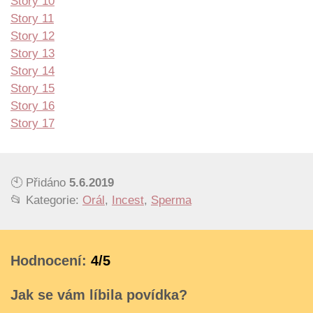
Story 10
Story 11
Story 12
Story 13
Story 14
Story 15
Story 16
Story 17
🕙 Přidáno
5.6.2019
📂 Kategorie:
Orál
,
Incest
,
Sperma
Hodnocení:
4/5
Jak se vám líbila povídka?