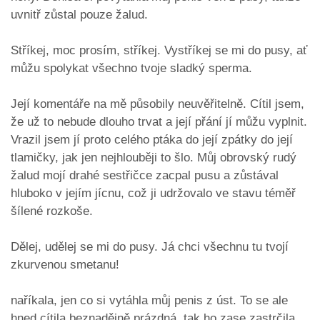
uvnitř zůstal pouze žalud.
Stříkej, moc prosím, stříkej. Vystříkej se mi do pusy, ať
můžu spolykat všechno tvoje sladký sperma.
Její komentáře na mě působily neuvěřitelně. Cítil jsem,
že už to nebude dlouho trvat a její přání jí můžu vyplnit.
Vrazil jsem jí proto celého ptáka do její zpátky do její
tlamičky, jak jen nejhlouběji to šlo. Můj obrovský rudý
žalud mojí drahé sestřičce zacpal pusu a zůstával
hluboko v jejím jícnu, což ji udržovalo ve stavu téměř
šílené rozkoše.
Dělej, udělej se mi do pusy. Já chci všechnu tu tvojí
zkurvenou smetanu!
naříkala, jen co si vytáhla můj penis z úst. To se ale
hned cítila beznadějně prázdná, tak ho zase zastrčila