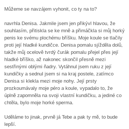
Můžeme se navzájem vyhonit, co ty na to?
navrhla Denisa. Jakmile jsem jen přikývl hlavou, že
souhlasím, přitiskla se ke mně a přimáčkla si můj horký
penis ke svému plochému bříšku. Moje koule se tlačily
proti její hladké kundičce. Denisa pomalu sjížděla dolů,
takže můj ocelově tvrdý čurák pomalu přejel přes její
hladké bříško, až nakonec skončil přesně mezi
sestřinými oblými ňadry. Vytáhnul jsem ruku z její
kundičky a sednul jsem si na kraj postele, zatímco
Denisa si klekla mezi moje nohy. Její prsty
prozkoumávaly moje péro a koule, vypadalo to, že
úplně zapomněla na svoji vlastní kundičku, a jediné co
chtěla, bylo moje horké sperma.
Uděláme to jinak, prvně já Tebe a pak ty mě, to bude
lepší.