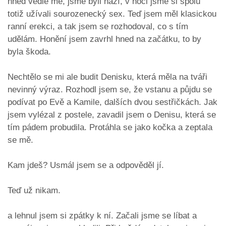
hned vedle mě, jsme byli nazí, v noci jsme si spolu
totiž užívali sourozenecký sex. Teď jsem měl klasickou
ranní erekci, a tak jsem se rozhodoval, co s tím
udělám. Honění jsem zavrhl hned na začátku, to by
byla škoda.
Nechtělo se mi ale budit Denisku, která měla na tváři
nevinný výraz. Rozhodl jsem se, že vstanu a půjdu se
podívat po Evě a Kamile, dalších dvou sestřičkách. Jak
jsem vylézal z postele, zavadil jsem o Denisu, která se
tím pádem probudila. Protáhla se jako kočka a zeptala
se mě.
Kam jdeš? Usmál jsem se a odpověděl jí.
Teď už nikam.
a lehnul jsem si zpátky k ní. Začali jsme se líbat a