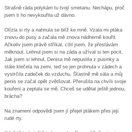
Strašně ráda polykám tu tvojí smetanu. Nechápu, proč
jsem ti ho nevykouřila už dávno.
Olízla si rty a nahnula se blíž ke mně. Vzala mi ptáka
znovu do pusy a začala mě znova nádherně kouřit.
Ačkoliv jsem právě stříkal, cítil jsem, že přestávám
měknout. Lehnul jsem si na záda a užíval si ten pocit.
Jak jsem si lehnul, Denisa mě nepustila z pusinky a
stále klečela na zemi, teď se jen prohnula v zádech a
vystrčila zadeček do vzduchu. Šťastně mě sála a můj
penis se začal opět zvětšovat. Přerušila na chvíli svoje
kouření a zeptala se mě. Chceš se udělat ještě jednou,
brácha?
Na znamení odpovědi jsem jí přejel ptákem přes její
rudé rty.