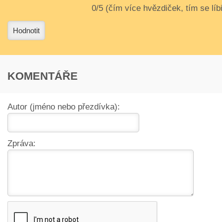
3
4
Hodnotit
KOMENTÁŘE
Autor (jméno nebo přezdívka):
Zpráva: