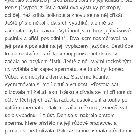
Penis jí vypadl z úst a další dva výstřiky pokropily
obličej, než stihla polknout a znovu se na něj přisát.
Ještě přišlo několik dalších výstřiků, ale mě se
začínala chytat závrať. Vytáhnul jsem ho z její vášnivé
pusinky a přišli poslední tři. Dva jsem nasměroval na
její prsa a poslední na její vyplazený jazýček. Sestřičce
to ale nestačilo, strčila si můj penis opět do úst a
začala ho jazykem čistit. Ještě z něj svými rozkošnými
rty vytáhla pár kapek spermatu, ale to už byl konec.
Vůbec ale nebyla zklamaná. Stále mě kouřila,
vychutnávala si mojí chuť a velikost. Přestala sát,
olizovala mi žalud jako lízátko a dívala se mi při tom do
očí. V těch jejích zářila radost, uspokojení a touha po
dalším spermatu. Pták mi začal měknout, zmenšoval
se a vypadnul jí z úst. Denisa si nabrala prstem
sperma, které přistálo na její růžové bradavce, a
pomalu si prst olízala. Pak se na mě usmála a řekla mi.