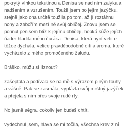
pokrytý vlhkou tekutinou a Denisa se nad ním zalykala
nadšením a vzrušením. Toužil jsem po jejím jazýčku,
stejně jako ona určitě toužila po tom, až jí roztáhnu
nohy a zabořím mezi ně svůj obličej. Znovu jsem se
pohnul penisem blíž k jejímu obličeji, hebká kůže jejích
ňader hladila mého čuráka. Denisa, která nyní velice
těžce dýchala, velice pravděpodobně cítila aroma, které
vycházelo z mého promočeného žaludu.
Bráško, můžu si líznout?
zašeptala a podívala se na mě s výrazem plným touhy
a vášně. Pak se zasmála, vyplázla svůj mrštný jazýček
a přejela s ním přes svoje rudé rty.
No jasně ségra, cokoliv jen budeš chtít.
vydechnul jsem, hlava se mi točila, všechna krev z ní