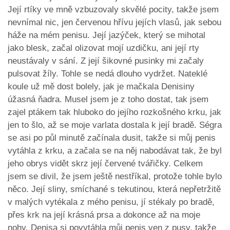
Její rtíky ve mně vzbuzovaly skvělé pocity, takže jsem
nevnímal nic, jen červenou hřívu jejích vlasů, jak sebou
háže na mém penisu. Její jazýček, který se mihotal
jako blesk, začal olizovat mojí uzdičku, ani její rty
neustávaly v sání. Z její šikovné pusinky mi začaly
pulsovat žíly. Tohle se nedá dlouho vydržet. Nateklé
koule už mě dost bolely, jak je mačkala Denisiny
úžasná ňadra. Musel jsem je z toho dostat, tak jsem
zajel ptákem tak hluboko do jejího rozkošného krku, jak
jen to šlo, až se moje varlata dostala k její bradě. Ségra
se asi po půl minutě začínala dusit, takže si můj penis
vytáhla z krku, a začala se na něj nabodávat tak, že byl
jeho obrys vidět skrz její červené tvářičky. Celkem
jsem se divil, že jsem ještě nestříkal, protože tohle bylo
něco. Její sliny, smíchané s tekutinou, která nepřetržitě
v malých vytékala z mého penisu, jí stékaly po bradě,
přes krk na její krásná prsa a dokonce až na moje
nohy. Denisa si povytáhla můj penis ven z pusy, takže