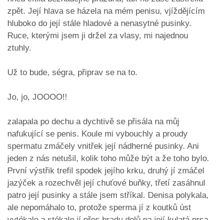
zpět. Její hlava se házela na mém penisu, vjíždějícím
hluboko do její stále hladové a nenasytné pusinky.
Ruce, kterými jsem ji držel za vlasy, mi najednou
ztuhly.
Už to bude, ségra, připrav se na to.
Jo, jo, JOOOO!!
zalapala po dechu a dychtivě se přisála na můj
nafukující se penis. Koule mi vybouchly a proudy
spermatu zmáčely vnitřek její nádherné pusinky. Ani
jeden z nás netušil, kolik toho může být a že toho bylo.
První výstřik trefil spodek jejího krku, druhý jí zmáčel
jazýček a rozechvěl její chuťové buňky, třetí zasáhnul
patro její pusinky a stále jsem stříkal. Denisa polykala,
ale nepomáhalo to, protože sperma jí z koutků úst
vytékalo a stékalo jí přes bradu dolů na její kulatá prsa.