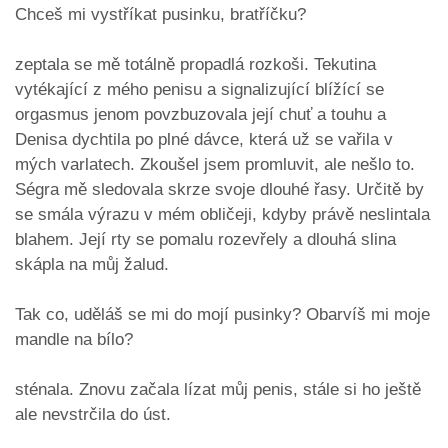
Chceš mi vystříkat pusinku, bratříčku?
zeptala se mě totálně propadlá rozkoši. Tekutina
vytékající z mého penisu a signalizující blížící se
orgasmus jenom povzbuzovala její chuť a touhu a
Denisa dychtila po plné dávce, která už se vařila v
mých varlatech. Zkoušel jsem promluvit, ale nešlo to.
Ségra mě sledovala skrze svoje dlouhé řasy. Určitě by
se smála výrazu v mém obličeji, kdyby právě neslintala
blahem. Její rty se pomalu rozevřely a dlouhá slina
skápla na můj žalud.
Tak co, uděláš se mi do mojí pusinky? Obarvíš mi moje
mandle na bílo?
sténala. Znovu začala lízat můj penis, stále si ho ještě
ale nevstrčila do úst.