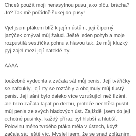
Chceš použít mojí nenasytnou pusu jako píču, brácha?
Jo? Tak mě pořádně šukej do pusy!
Vjel jsem ptákem blíž k jejím ústům, její čiperný
jazýček omýval můj žalud. Ještě jeden pohyb a moje
rozpustilá sestřička pohnula hlavou tak, že můj kluzký
pyj zajel mezi její nateklé rty.
ÁÁÁÁ
toužebně vydechla a začala sát můj penis. Její tvářičky
se nafoukly, její rty se roztáhly a obejmuly můj tlustý
penis. Její sání bylo daleko více vzrušující než lízání,
ale brzo začala lapat po dechu, protože nechtěla pustit
můj penis ze svých hladových úst. Zajížděl jsem do její
ochotné pusinky, každý příraz byl hlubší a hlubší.
Polovinu mého tvrdého ptáka měla v ústech, když
začala sát ještě víc. Myslel jsem, že se snad zblázním.