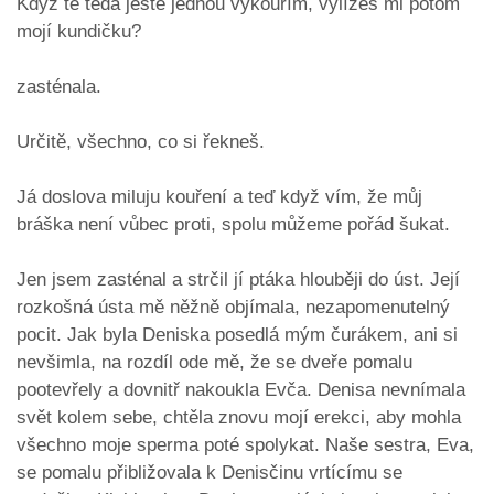
Když tě teda ještě jednou vykouřím, vylížeš mi potom
mojí kundičku?
zasténala.
Určitě, všechno, co si řekneš.
Já doslova miluju kouření a teď když vím, že můj
bráška není vůbec proti, spolu můžeme pořád šukat.
Jen jsem zasténal a strčil jí ptáka hlouběji do úst. Její
rozkošná ústa mě něžně objímala, nezapomenutelný
pocit. Jak byla Deniska posedlá mým čurákem, ani si
nevšimla, na rozdíl ode mě, že se dveře pomalu
pootevřely a dovnitř nakoukla Evča. Denisa nevnímala
svět kolem sebe, chtěla znovu mojí erekci, aby mohla
všechno moje sperma poté spolykat. Naše sestra, Eva,
se pomalu přibližovala k Denisčinu vrtícímu se