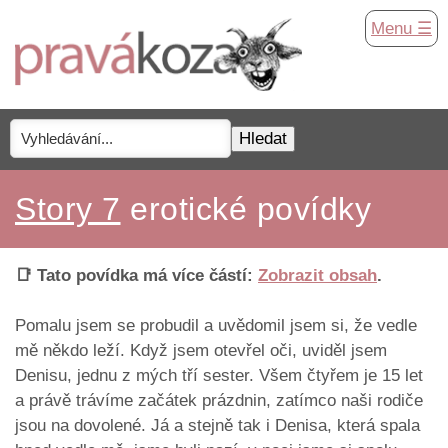
Menu ☰
Story 7
erotické povídky
📑 Tato povídka má více částí:
Zobrazit obsah
.
Pomalu jsem se probudil a uvědomil jsem si, že vedle
mě někdo leží. Když jsem otevřel oči, uviděl jsem
Denisu, jednu z mých tří sester. Všem čtyřem je 15 let
a právě trávíme začátek prázdnin, zatímco naši rodiče
jsou na dovolené. Já a stejně tak i Denisa, která spala