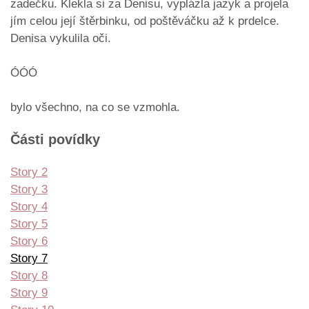
zadečku. Klekla si za Denisu, vyplázla jazyk a projela
jím celou její štěrbinku, od poštěváčku až k prdelce.
Denisa vykulila oči.
ÓÓÓ
bylo všechno, na co se vzmohla.
Části povídky
Story 2
Story 3
Story 4
Story 5
Story 6
Story 7
Story 8
Story 9